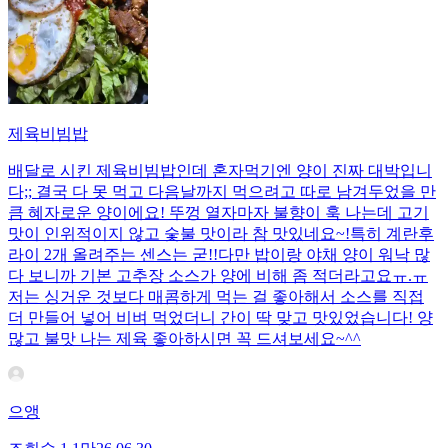
제육비빔밥
배달로 시킨 제육비빔밥인데 혼자먹기엔 양이 진짜 대박입니
다;; 결국 다 못 먹고 다음날까지 먹으려고 따로 남겨두었을 만
큼 혜자로운 양이에요! 뚜껑 열자마자 불향이 훅 나는데 고기
맛이 인위적이지 않고 숯불 맛이라 참 맛있네요~!특히 계란후
라이 2개 올려주는 센스는 굳!! ​다만 밥이랑 야채 양이 워낙 많
다 보니까 기본 고추장 소스가 양에 비해 좀 적더라고요ㅠ.ㅠ
저는 싱거운 것보다 매콤하게 먹는 걸 좋아해서 소스를 직접
더 만들어 넣어 비벼 먹었더니 간이 딱 맞고 맛있었습니다! 양
많고 불맛 나는 제육 좋아하시면 꼭 드셔보세요~^^
으앵