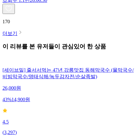
조회수
1.1만
26.06.30
170
더보기
이 리뷰를 본 유저들이 관심있어 한 상품
[세이브밀] 줄서서먹는 47년 강릉맛집 동해막국수 (물막국수/
비빔막국수/명태식해/녹두감자전/순살족발)
26,000
원
43
%
14,900
원
4.5
(
3,297
)