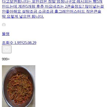
다고보면됩니다~ 포만감은 정말 엄청나구요 레시피는 빵5개
만드는데 계란5개랑 후추 마요네즈는 2큰술정도? 많이넣는걸
안좋아해요 설탕조금 소금조금 홀그레인머스터드 작은큰술
딱 요렇게 넣으면 됩니다.
똘맹
조회수
1.9만
25.08.29
999+