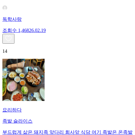
독학사랑
조회수
1,468
26.02.19
14
요리하다
족발 슬라이스
부드럽게 삶은 돼지족 앞다리 회사앞 식당 여기 족발은 온족발