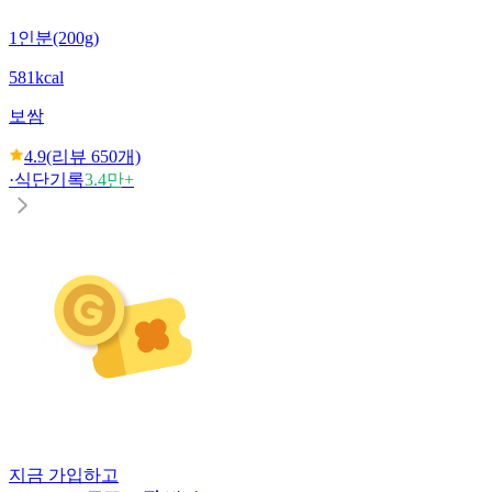
1인분(200g)
581kcal
보쌈
4.9
(리뷰
650
개)
·
식단기록
3.4만+
지금 가입하고