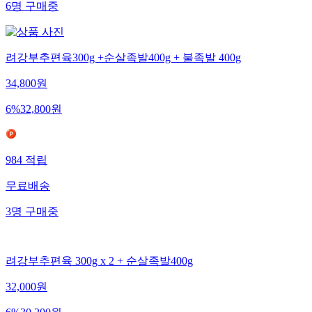
6
명
구매중
려강부추편육300g +순살족발400g + 불족발 400g
34,800
원
6
%
32,800
원
984
적립
무료배송
3
명
구매중
려강부추편육 300g x 2 + 순살족발400g
32,000
원