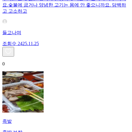
요.숯불에 굽거나 양념한 고기는 몸에 안 좋으니까요. 담백하
고 고소하고
들고나며
조회수
24
25.11.25
0
족발