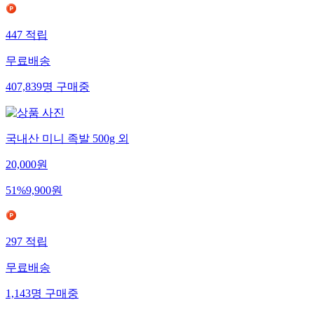
447
적립
무료배송
407,839
명
구매중
국내산 미니 족발 500g 외
20,000
원
51
%
9,900
원
297
적립
무료배송
1,143
명
구매중