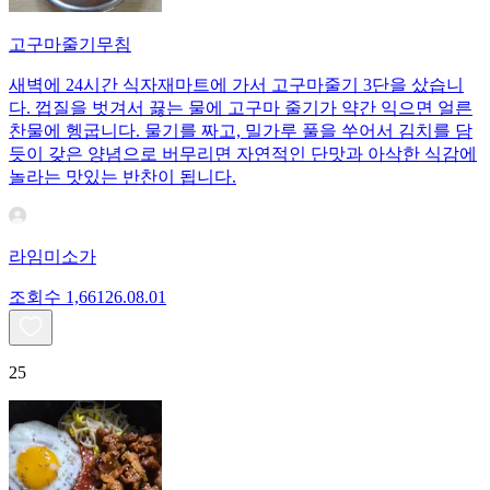
고구마줄기무침
새벽에 24시간 식자재마트에 가서 고구마줄기 3단을 샀습니
다. 껍질을 벗겨서 끓는 물에 고구마 줄기가 약간 익으면 얼른
찬물에 헹굽니다. 물기를 짜고, 밀가루 풀을 쑤어서 김치를 담
듯이 갖은 양념으로 버무리면 자연적인 단맛과 아삭한 식감에
놀라는 맛있는 반찬이 됩니다.
라임미소가
조회수
1,661
26.08.01
25