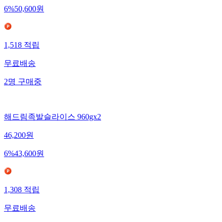
6
%
50,600
원
1,518
적립
무료배송
2
명
구매중
해드림족발슬라이스 960gx2
46,200
원
6
%
43,600
원
1,308
적립
무료배송