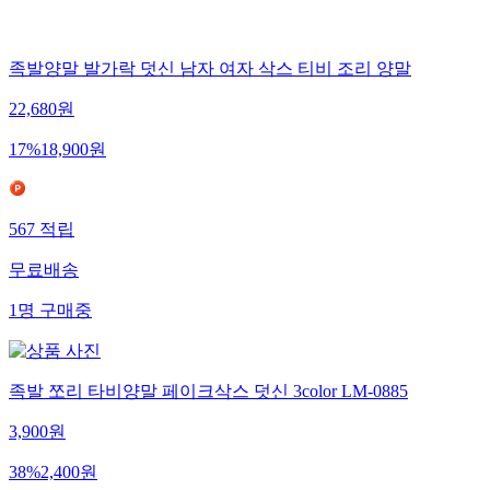
족발양말 발가락 덧신 남자 여자 삭스 티비 조리 양말
22,680
원
17
%
18,900
원
567
적립
무료배송
1
명
구매중
족발 쪼리 타비양말 페이크삭스 덧신 3color LM-0885
3,900
원
38
%
2,400
원