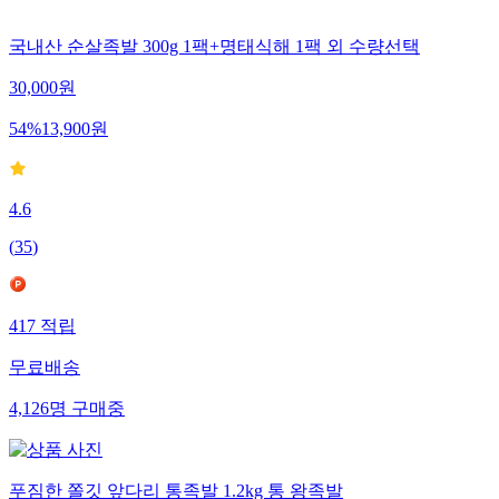
국내산 순살족발 300g 1팩+명태식해 1팩 외 수량선택
30,000
원
54
%
13,900
원
4.6
(
35
)
417
적립
무료배송
4,126
명
구매중
푸짐한 쫄깃 앞다리 통족발 1.2kg 통 왕족발