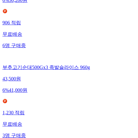
6
%
30,200
원
906
적립
무료배송
6
명
구매중
부추고기순대500Gx3 족발슬라이스 960g
43,500
원
6
%
41,000
원
1,230
적립
무료배송
3
명
구매중