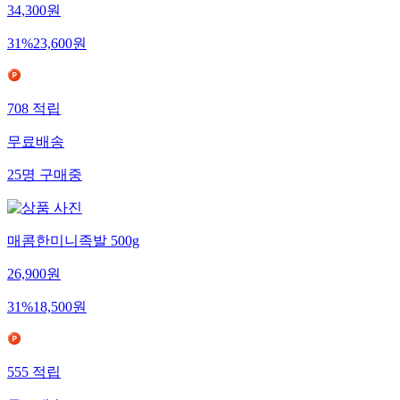
34,300
원
31
%
23,600
원
708
적립
무료배송
25
명
구매중
매콤한미니족발 500g
26,900
원
31
%
18,500
원
555
적립