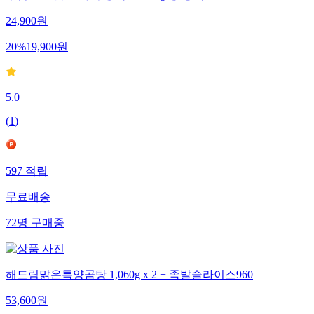
24,900
원
20
%
19,900
원
5.0
(
1
)
597
적립
무료배송
72
명
구매중
해드림맑은특양곰탕 1,060g x 2 + 족발슬라이스960
53,600
원