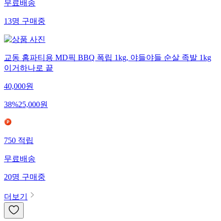
무료배송
13
명
구매중
교동 홈파티용 MD픽 BBQ 폭립 1kg, 야들야들 순살 족발 1kg
이거하나로 끝
40,000
원
38
%
25,000
원
750
적립
무료배송
20
명
구매중
더보기