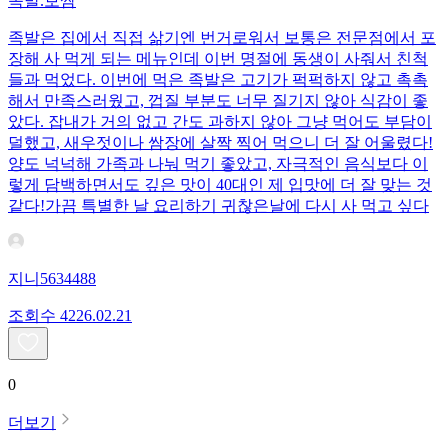
족발.보쌈
족발은 집에서 직접 삶기엔 번거로워서 보통은 전문점에서 포
장해 사 먹게 되는 메뉴인데 이번 명절에 동생이 사줘서 친척
들과 먹었다. 이번에 먹은 족발은 고기가 퍽퍽하지 않고 촉촉
해서 만족스러웠고, 껍질 부분도 너무 질기지 않아 식감이 좋
았다. 잡내가 거의 없고 간도 과하지 않아 그냥 먹어도 부담이
덜했고, 새우젓이나 쌈장에 살짝 찍어 먹으니 더 잘 어울렸다!
양도 넉넉해 가족과 나눠 먹기 좋았고, 자극적인 음식보다 이
렇게 담백하면서도 깊은 맛이 40대인 제 입맛에 더 잘 맞는 것
같다!가끔 특별한 날 요리하기 귀찮은날에 다시 사 먹고 싶다
지니5634488
조회수
42
26.02.21
0
더보기