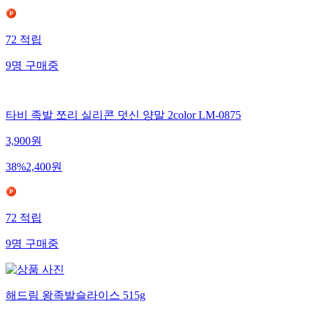
72
적립
9
명
구매중
타비 족발 쪼리 실리콘 덧신 양말 2color LM-0875
3,900
원
38
%
2,400
원
72
적립
9
명
구매중
해드림 왕족발슬라이스 515g