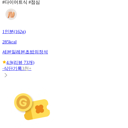
#다이어트식 #점심
1인분(162g)
285kcal
세븐일레븐
초밥의정석
4.9
(리뷰
73
개)
·
식단기록
3천+