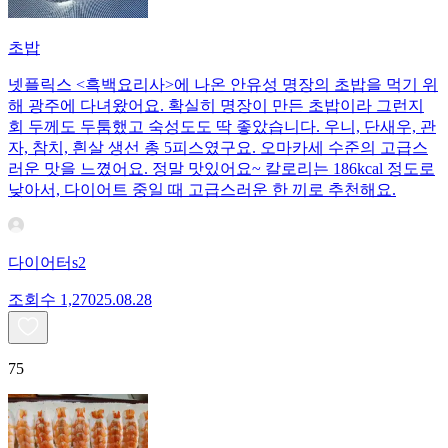
초밥
넷플릭스 <흑백요리사>에 나온 안유성 명장의 초밥을 먹기 위
해 광주에 다녀왔어요. 확실히 명장이 만든 초밥이라 그런지
회 두께도 두툼했고 숙성도도 딱 좋았습니다. 우니, 단새우, 관
자, 참치, 흰살 생선 총 5피스였구요. 오마카세 수준의 고급스
러운 맛을 느꼈어요. 정말 맛있어요~ 칼로리는 186kcal 정도로
낮아서, 다이어트 중일 때 고급스러운 한 끼로 추천해요.
다이어터s2
조회수
1,270
25.08.28
75