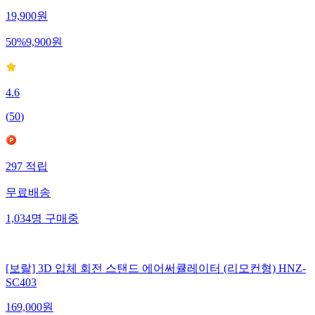
19,900
원
50
%
9,900
원
4.6
(
50
)
297
적립
무료배송
1,034
명
구매중
[보랄] 3D 입체 회전 스탠드 에어써큘레이터 (리모컨형) HNZ-
SC403
169,000
원