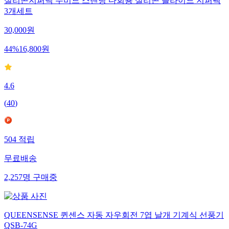
실리콘지퍼백 수비드 스탠딩 다회용 실리콘 슬라이드 지퍼팩
3개세트
30,000
원
44
%
16,800
원
4.6
(
40
)
504
적립
무료배송
2,257
명
구매중
QUEENSENSE 퀸센스 자동 자우회전 7엽 날개 기계식 선풍기
QSB-74G