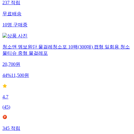
237
적립
무료배송
10
명
구매중
청소앤 엠보원단 물걸레청소포 10팩(300매) 캡형 일회용 청소
물티슈 중형 물걸레포
20,700
원
44
%
11,500
원
4.7
(
45
)
345
적립