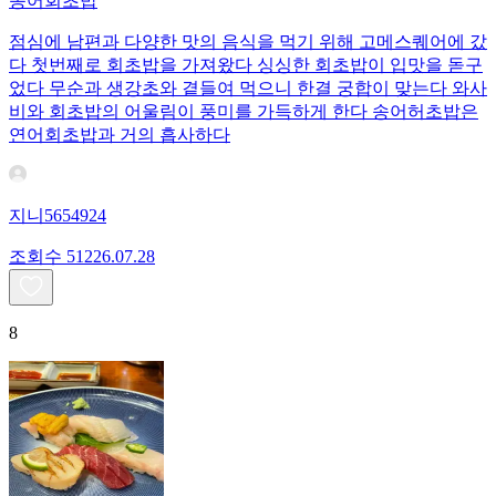
송어회초밥
점심에 남편과 다양한 맛의 음식을 먹기 위해 고메스퀘어에 갔
다 첫번째로 회초밥을 가져왔다 싱싱한 회초밥이 입맛을 돋구
었다 무순과 생강초와 곁들여 먹으니 한결 궁합이 맞는다 와사
비와 회초밥의 어울림이 풍미를 가득하게 한다 송어허초밥은
연어회초밥과 거의 흡사하다
지니5654924
조회수
512
26.07.28
8