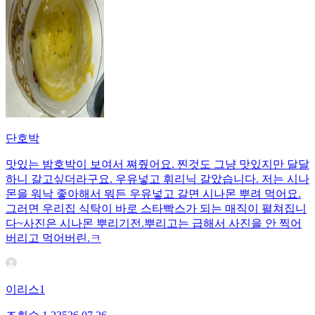
단호박
맛있는 밤호박이 보여서 쪄줬어요. 찐것도 그냥 맛있지만 달달
하니 갈고싶더라구요. 우유넣고 휘리닉 갈았습니다. 저는 시나
몬을 워낙 좋아해서 뭐든 우유넣고 갈면 시나몬 뿌려 먹어요.
그러면 우리집 식탁이 바로 스타빡스가 되는 매직이 펼쳐집니
다~사진은 시나몬 뿌리기전.뿌리고는 급해서 사진을 안 찍어
버리고 먹어버린.ㅋ
이리스1