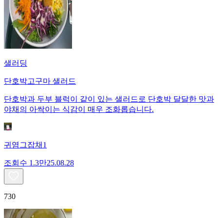
샐러딩
단호박고구마 샐러드
단호박과 두부 블럭이 같이 있는 샐러드로 단호박 달달한 맛과
야채의 아싹이는 식감이 매우 조화롭습니다.
귀염그잡채1
조회수
1.3만
25.08.28
730