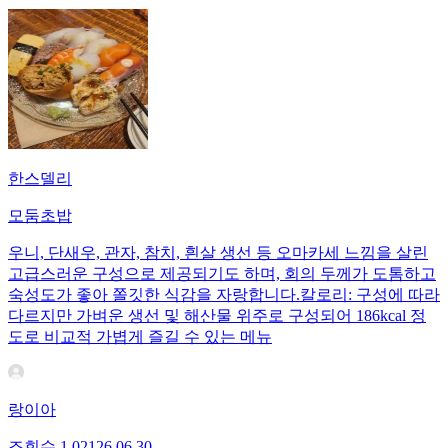
한스델리
모둠초밥
우니, 단새우, 관자, 참치, 흰살 생선 등 오마카세 느낌을 살린
고급스러운 구성으로 제공되기도 하며, 회의 두께가 도톰하고
숙성도가 좋아 쫄깃한 식감을 자랑합니다.칼로리: 구성에 따라
다르지만 가벼운 생선 및 해산물 위주로 구성되어 186kcal 정
도로 비교적 가볍게 즐길 수 있는 메뉴
랑이아
조회수
1,021
26.06.30