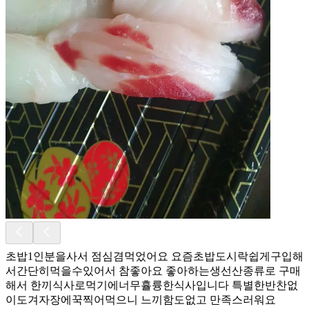
초밥1인분을사서 점심겸먹었어요 요즘초밥도시락쉽게구입해
서간단히먹을수있어서 참좋아요 좋아하는생선산종류로 구매
해서 한끼식사로먹기에너무휼륭한식사입니다 특별한반찬없
이도겨자장에꾹찍어먹으니 느끼함도없고 만족스러워요