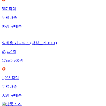
567
적립
무료배송
86
명
구매중
일회용 커피믹스 (맥심모카 100T)
43,440
원
17
%
36,200
원
1,086
적립
무료배송
32
명
구매중