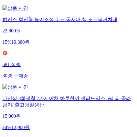
히키스 회전형 높이조절 우드 독서대 책 노트북거치대
22,800
원
15
%
19,380
원
581
적립
80
명
구매중
다신샵 3회세척 7가지야채 하루한끼 샐러드믹스 5팩 외 골라
담기/ 출고당일생산
15,000
원
14
%
12,900
원