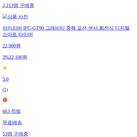
2,213
명
구매중
아이리버 IFC-GT90 그래비티 중력 모션 센서 회전식 디지털
스마트 타이머
22,900
원
3
%
22,100
원
5.0
(
1
)
663
적립
무료배송
53
명
구매중