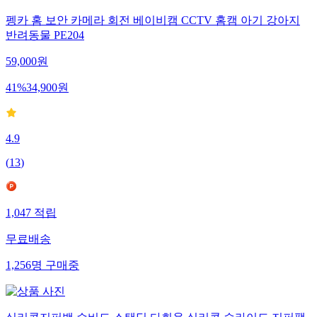
펭카 홈 보안 카메라 회전 베이비캠 CCTV 홈캠 아기 강아지
반려동물 PE204
59,000
원
41
%
34,900
원
4.9
(
13
)
1,047
적립
무료배송
1,256
명
구매중