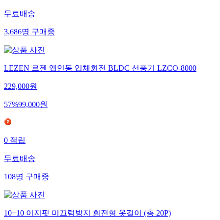
무료배송
3,686
명
구매중
LEZEN 르젠 앱연동 입체회전 BLDC 선풍기 LZCO-8000
229,000
원
57
%
99,000
원
0
적립
무료배송
108
명
구매중
10+10 이지핏 미끄럼방지 회전형 옷걸이 (총 20P)