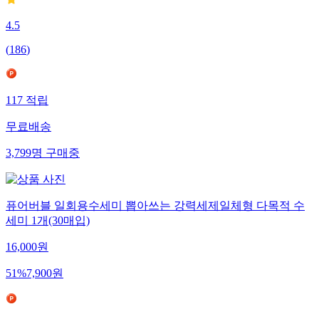
4.5
(
186
)
117
적립
무료배송
3,799
명
구매중
퓨어버블 일회용수세미 뽑아쓰는 강력세제일체형 다목적 수
세미 1개(30매입)
16,000
원
51
%
7,900
원