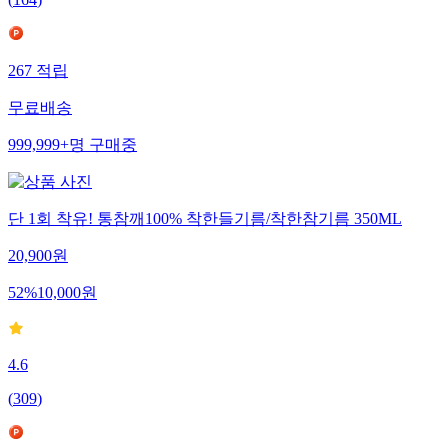
267
적립
무료배송
999,999+
명
구매중
단 1회 착유! 통참깨100% 착한들기름/착한참기름 350ML
20,900
원
52
%
10,000
원
4.6
(
309
)