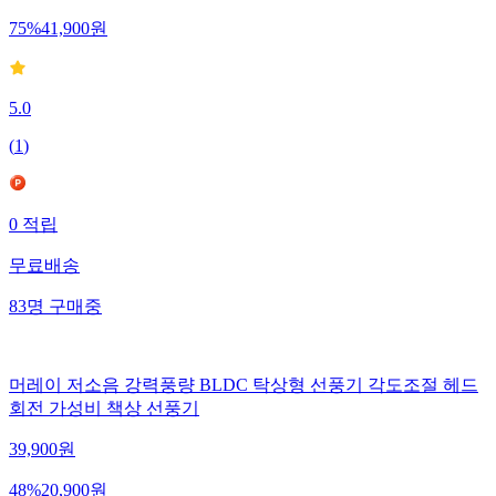
75
%
41,900
원
5.0
(
1
)
0
적립
무료배송
83
명
구매중
머레이 저소음 강력풍량 BLDC 탁상형 선풍기 각도조절 헤드
회전 가성비 책상 선풍기
39,900
원
48
%
20,900
원