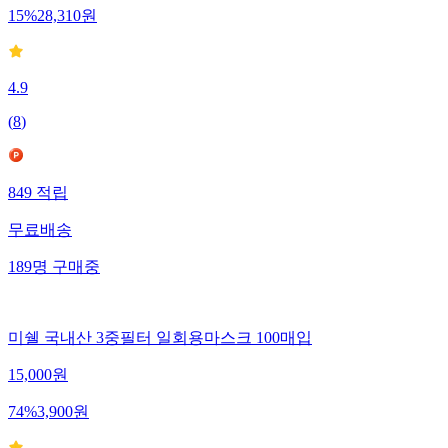
15
%
28,310
원
4.9
(
8
)
849
적립
무료배송
189
명
구매중
미쉘 국내산 3중필터 일회용마스크 100매입
15,000
원
74
%
3,900
원