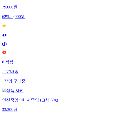
79,000
원
62
%
29,900
원
4.0
(
1
)
0
적립
무료배송
173
명
구매중
인산죽염 9회 자죽염 (고체 60g)
33,300
원