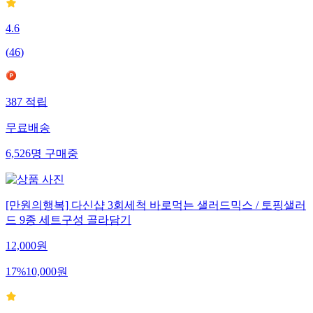
4.6
(
46
)
387
적립
무료배송
6,526
명
구매중
[만원의행복] 다신샵 3회세척 바로먹는 샐러드믹스 / 토핑샐러
드 9종 세트구성 골라담기
12,000
원
17
%
10,000
원