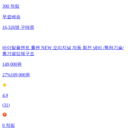
300
적립
무료배송
16,326
명
구매중
바이탈플랜트 롤팬 NEW 오리지널 자동 회전 냄비 /특허기술/
통가열입체구조
149,000
원
27
%
109,000
원
4.9
(
31
)
0
적립