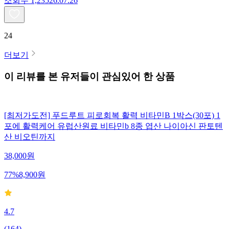
조회수
1,235
26.07.26
24
더보기
이 리뷰를 본 유저들이 관심있어 한 상품
[최저가도전] 푸드루트 피로회복 활력 비타민B 1박스(30포) 1
포에 활력케어 유럽산원료 비타민b 8종 엽산 나이아신 판토텐
산 비오틴까지
38,000
원
77
%
8,900
원
4.7
(
164
)