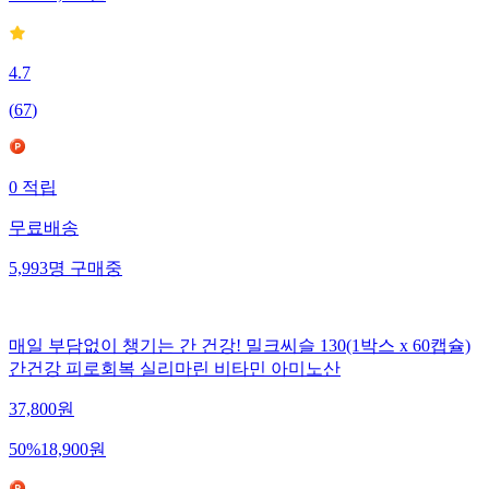
4.7
(
67
)
0
적립
무료배송
5,993
명
구매중
매일 부담없이 챙기는 간 건강! 밀크씨슬 130(1박스 x 60캡슐)
간건강 피로회복 실리마린 비타민 아미노산
37,800
원
50
%
18,900
원