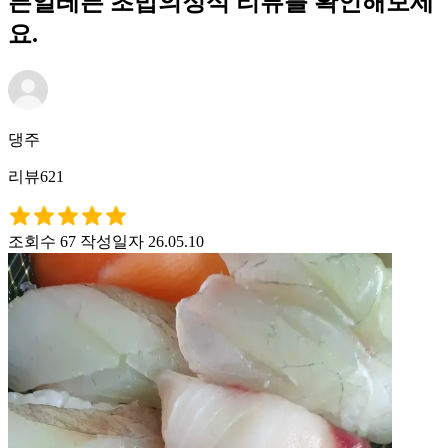
븐일레븐 초밥의정석 리뷰를 확인해보세
요.
댕주
리뷰621
조회수 67
작성일자 26.05.10