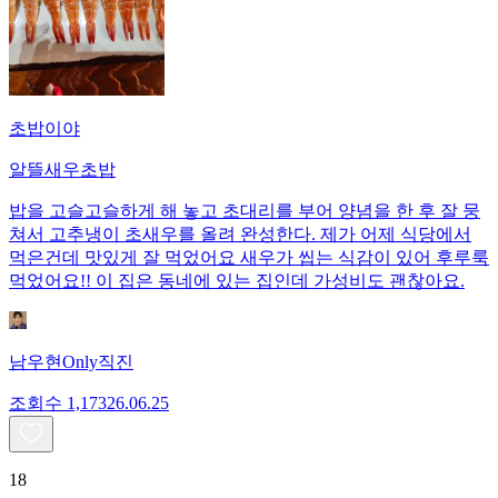
초밥이야
알뜰새우초밥
밥을 고슬고슬하게 해 놓고 초대리를 부어 양념을 한 후 잘 뭉
쳐서 고추냉이 초새우를 올려 완성한다. 제가 어제 식당에서
먹은건데 맛있게 잘 먹었어요 새우가 씹는 식감이 있어 후루룩
먹었어요!! 이 집은 동네에 있는 집인데 가성비도 괜찮아요.
남우현Only직진
조회수
1,173
26.06.25
18