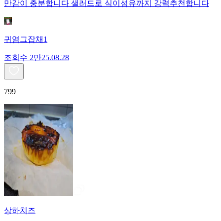
만감이 충분합니다 샐러드로 식이섬유까지 강력추천합니다
귀염그잡채1
조회수
2만
25.08.28
799
상하치즈