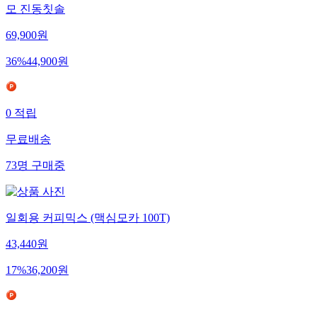
오아 덴티스윙 전동칫솔 좌우 회전 음파 스마트 완전방수 미세
모 진동칫솔
69,900
원
36
%
44,900
원
0
적립
무료배송
73
명
구매중
일회용 커피믹스 (맥심모카 100T)
43,440
원
17
%
36,200
원