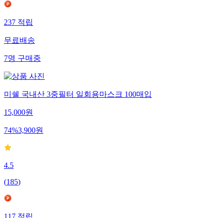
237
적립
무료배송
7
명
구매중
미쉘 국내산 3중필터 일회용마스크 100매입
15,000
원
74
%
3,900
원
4.5
(
185
)