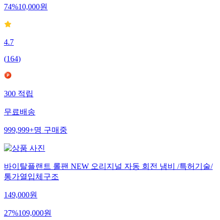
74
%
10,000
원
4.7
(
164
)
300
적립
무료배송
999,999+
명
구매중
바이탈플랜트 롤팬 NEW 오리지널 자동 회전 냄비 /특허기술/
통가열입체구조
149,000
원
27
%
109,000
원