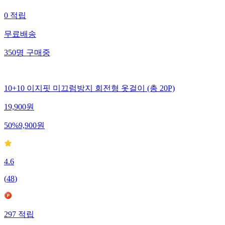
0
적립
무료배송
350
명
구매중
10+10 이지핏 미끄럼방지 회전형 옷걸이 (총 20P)
19,900
원
50
%
9,900
원
4.6
(
48
)
297
적립