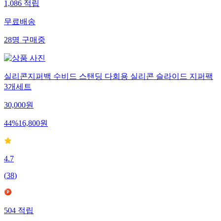
1,086
적립
무료배송
28
명
구매중
실리콘지퍼백 수비드 스탠딩 다회용 실리콘 슬라이드 지퍼팩
3개세트
30,000
원
44
%
16,800
원
4.7
(
38
)
504
적립