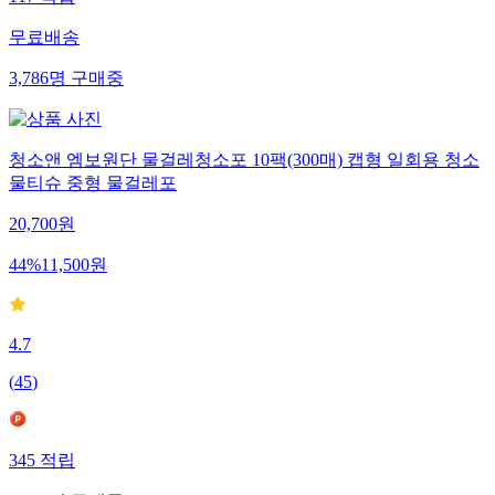
117
적립
무료배송
3,786
명
구매중
청소앤 엠보원단 물걸레청소포 10팩(300매) 캡형 일회용 청소
물티슈 중형 물걸레포
20,700
원
44
%
11,500
원
4.7
(
45
)
345
적립