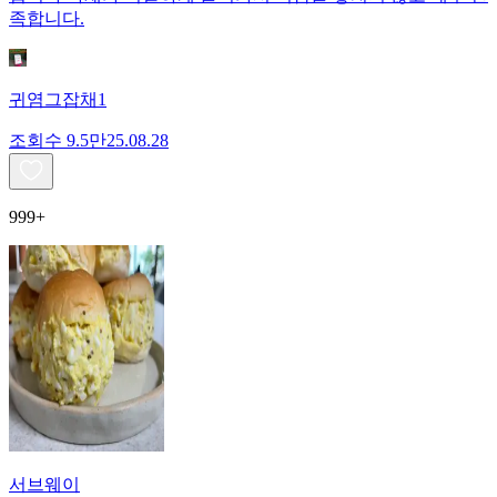
족합니다.
귀염그잡채1
조회수
9.5만
25.08.28
999+
서브웨이