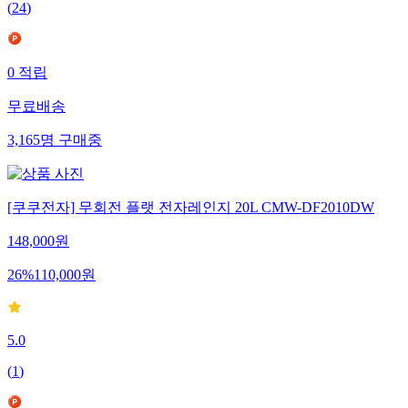
(
24
)
0
적립
무료배송
3,165
명
구매중
[쿠쿠전자] 무회전 플랫 전자레인지 20L CMW-DF2010DW
148,000
원
26
%
110,000
원
5.0
(
1
)