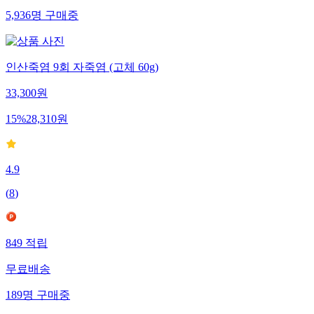
5,936
명
구매중
인산죽염 9회 자죽염 (고체 60g)
33,300
원
15
%
28,310
원
4.9
(
8
)
849
적립
무료배송
189
명
구매중