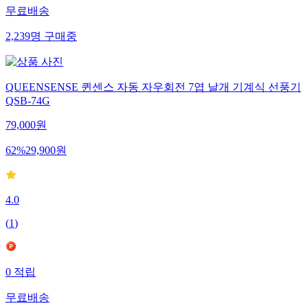
무료배송
2,239
명
구매중
QUEENSENSE 퀸센스 자동 자우회전 7엽 날개 기계식 선풍기
QSB-74G
79,000
원
62
%
29,900
원
4.0
(
1
)
0
적립
무료배송