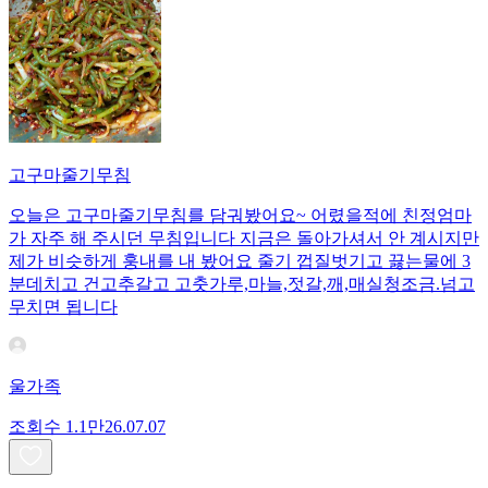
고구마줄기무침
오늘은 고구마줄기무침를 담궈봤어요~ 어렸을적에 친정엄마
가 자주 해 주시던 무침입니다 지금은 돌아가셔서 안 계시지만
제가 비슷하게 훙내를 내 봤어요 줄기 껍질벗기고 끓는물에 3
분데치고 건고추갈고 고춧가루,마늘,젓갈,깨,매실청조금.넘고
무치면 됩니다
울가족
조회수
1.1만
26.07.07