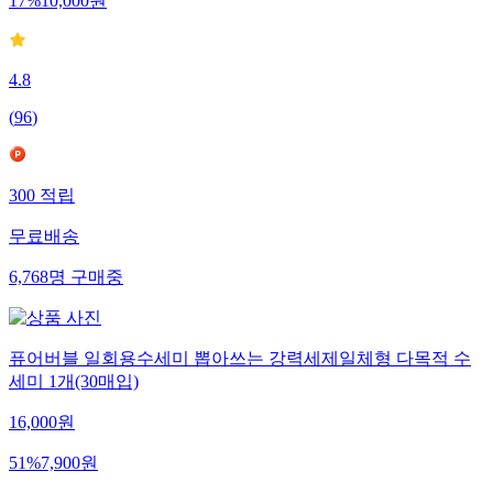
17
%
10,000
원
4.8
(
96
)
300
적립
무료배송
6,768
명
구매중
퓨어버블 일회용수세미 뽑아쓰는 강력세제일체형 다목적 수
세미 1개(30매입)
16,000
원
51
%
7,900
원