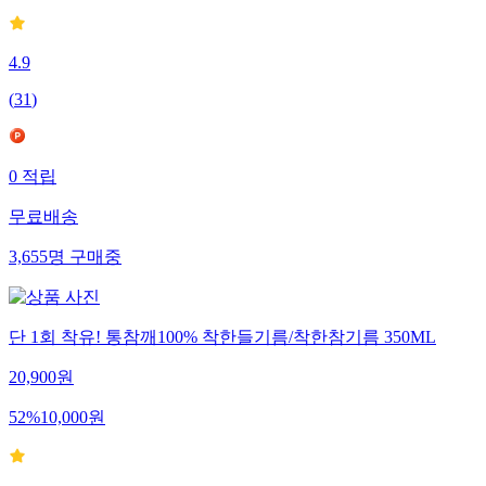
4.9
(
31
)
0
적립
무료배송
3,655
명
구매중
단 1회 착유! 통참깨100% 착한들기름/착한참기름 350ML
20,900
원
52
%
10,000
원