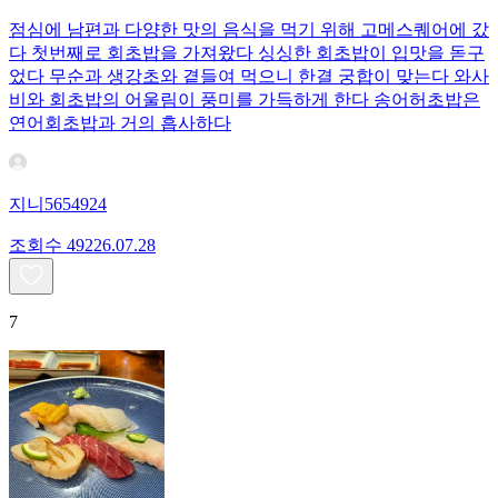
점심에 남편과 다양한 맛의 음식을 먹기 위해 고메스퀘어에 갔
다 첫번째로 회초밥을 가져왔다 싱싱한 회초밥이 입맛을 돋구
었다 무순과 생강초와 곁들여 먹으니 한결 궁합이 맞는다 와사
비와 회초밥의 어울림이 풍미를 가득하게 한다 송어허초밥은
연어회초밥과 거의 흡사하다
지니5654924
조회수
492
26.07.28
7