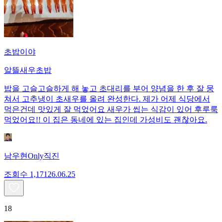
초밥이야
알뜰새우초밥
밥을 고슬고슬하게 해 놓고 초대리를 부어 양념을 한 후 잘 뭉
쳐서 고추냉이 초새우를 올려 완성한다. 제가 어제 식당에서
먹은건데 맛있게 잘 먹었어요 새우가 씹는 식감이 있어 후루룩
먹었어요!! 이 집은 동네에 있는 집인데 가성비도 괜찮아요.
남우현Only직진
조회수
1,171
26.06.25
18