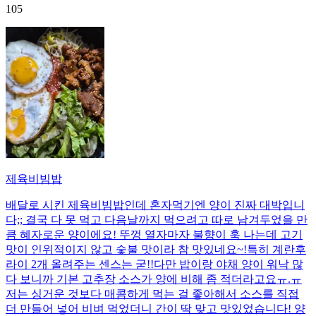
105
제육비빔밥
배달로 시킨 제육비빔밥인데 혼자먹기엔 양이 진짜 대박입니
다;; 결국 다 못 먹고 다음날까지 먹으려고 따로 남겨두었을 만
큼 혜자로운 양이에요! 뚜껑 열자마자 불향이 훅 나는데 고기
맛이 인위적이지 않고 숯불 맛이라 참 맛있네요~!특히 계란후
라이 2개 올려주는 센스는 굳!! ​다만 밥이랑 야채 양이 워낙 많
다 보니까 기본 고추장 소스가 양에 비해 좀 적더라고요ㅠ.ㅠ
저는 싱거운 것보다 매콤하게 먹는 걸 좋아해서 소스를 직접
더 만들어 넣어 비벼 먹었더니 간이 딱 맞고 맛있었습니다! 양