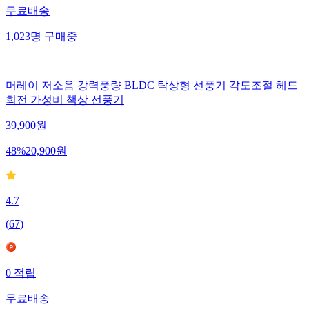
무료배송
1,023
명
구매중
머레이 저소음 강력풍량 BLDC 탁상형 선풍기 각도조절 헤드
회전 가성비 책상 선풍기
39,900
원
48
%
20,900
원
4.7
(
67
)
0
적립
무료배송