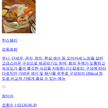
한스델리
모둠초밥
우니, 단새우, 관자, 참치, 흰살 생선 등 오마카세 느낌을 살린
고급스러운 구성으로 제공되기도 하며, 회의 두께가 도톰하고
숙성도가 좋아 쫄깃한 식감을 자랑합니다.칼로리: 구성에 따라
다르지만 가벼운 생선 및 해산물 위주로 구성되어 186kcal 정
도로 비교적 가볍게 즐길 수 있는 메뉴
랑이아
조회수
1,021
26.06.30