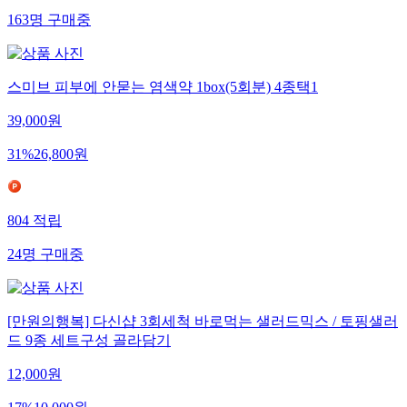
163
명
구매중
스미브 피부에 안묻는 염색약 1box(5회분) 4종택1
39,000
원
31
%
26,800
원
804
적립
24
명
구매중
[만원의행복] 다신샵 3회세척 바로먹는 샐러드믹스 / 토핑샐러
드 9종 세트구성 골라담기
12,000
원