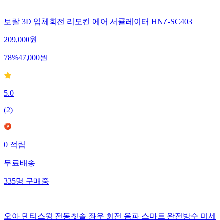
보랄 3D 입체회전 리모컨 에어 서큘레이터 HNZ-SC403
209,000
원
78
%
47,000
원
5.0
(
2
)
0
적립
무료배송
335
명
구매중