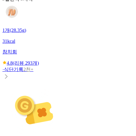
1개(28.35g)
31kcal
참치회
4.8
(리뷰
293
개)
·
식단기록
2천+