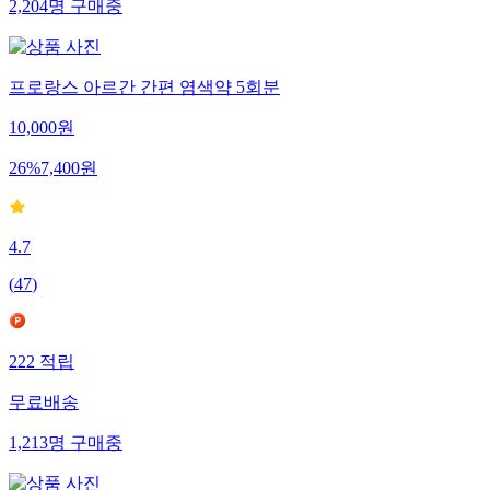
2,204
명
구매중
프로랑스 아르간 간편 염색약 5회분
10,000
원
26
%
7,400
원
4.7
(
47
)
222
적립
무료배송
1,213
명
구매중