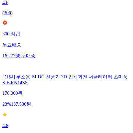
4.6
(
306
)
300
적립
무료배송
16,277
명
구매중
[신일] 무소음 BLDC 선풍기 3D 입체회전 서큘레이터 초미풍
SIF-RN14SS
178,000
원
23
%
137,500
원
4.8