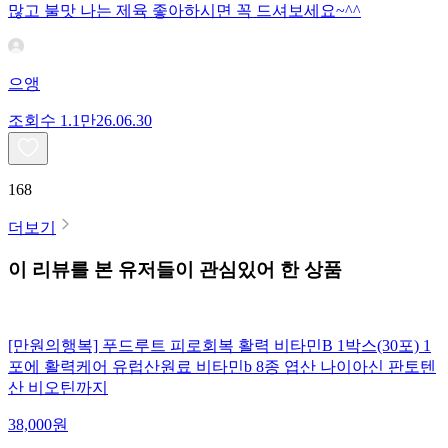
많고 불맛 나는 제육 좋아하시면 꼭 드셔보세요~^^
으앵
조회수
1.1만
26.06.30
168
더보기
이 리뷰를 본 유저들이 관심있어 한 상품
[만원의행복] 푸드루트 피로회복 활력 비타민B 1박스(30포) 1
포에 활력케어 유럽산원료 비타민b 8종 엽산 나이아신 판토텐
산 비오틴까지
38,000
원