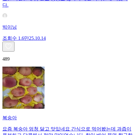
다.
빅이닝
조회수
1.6만
25.10.14
489
복숭아
요즘 복숭아 엄청 달고 맛있네요 간식으로 먹어봤는데 과즙이