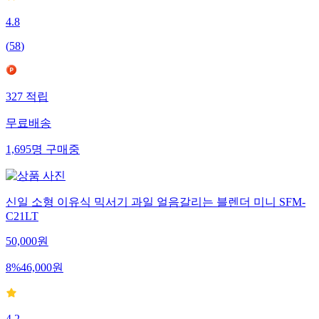
4.8
(
58
)
327
적립
무료배송
1,695
명
구매중
신일 소형 이유식 믹서기 과일 얼음갈리는 블렌더 미니 SFM-
C21LT
50,000
원
8
%
46,000
원