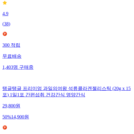
4.9
(
38
)
300
적립
무료배송
1,403
명
구매중
탱글탱글 프리미엄 과일의여왕 석류콜라겐젤리스틱 (20g x 15
포) 1일1포 간편섭취 건강간식 영양간식
29,800
원
50
%
14,900
원