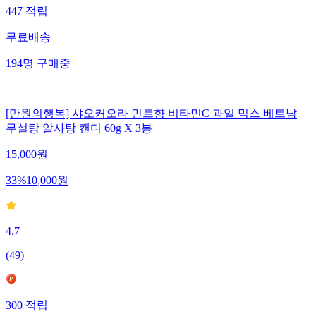
447
적립
무료배송
194
명
구매중
[만원의행복] 샤오커오라 민트향 비타민C 과일 믹스 베트남
무설탕 알사탕 캔디 60g X 3봉
15,000
원
33
%
10,000
원
4.7
(
49
)
300
적립