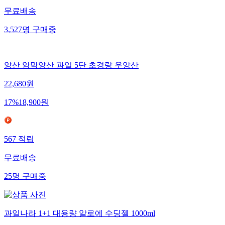
무료배송
3,527
명
구매중
양산 암막양산 과일 5단 초경량 우양산
22,680
원
17
%
18,900
원
567
적립
무료배송
25
명
구매중
과일나라 1+1 대용량 알로에 수딩젤 1000ml