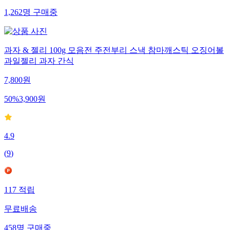
1,262
명
구매중
과자 & 젤리 100g 모음전 주전부리 스낵 참마깨스틱 오징어볼
과일젤리 과자 간식
7,800
원
50
%
3,900
원
4.9
(
9
)
117
적립
무료배송
458
명
구매중