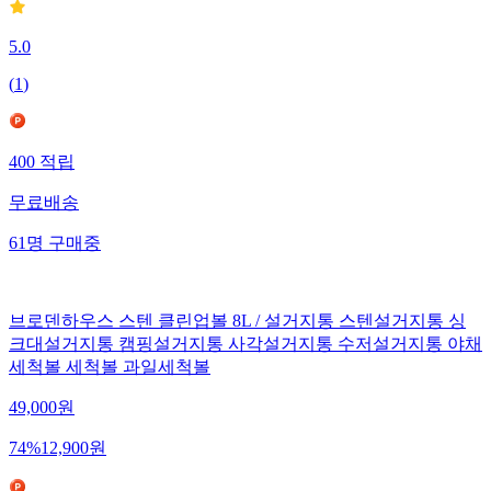
5.0
(
1
)
400
적립
무료배송
61
명
구매중
브로덴하우스 스텐 클린업볼 8L / 설거지통 스텐설거지통 싱
크대설거지통 캠핑설거지통 사각설거지통 수저설거지통 야채
세척볼 세척볼 과일세척볼
49,000
원
74
%
12,900
원