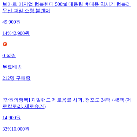
보아르 이지업 텀블렌더 500ml 대용량 휴대용 믹서기 텀블러
무선 과일 소형 블렌더
49,900
원
14
%
42,900
원
0
적립
무료배송
212
명
구매중
[만원의행복] 과일랜드 제로음료 사과, 청포도 24팩 / 48팩 (제
로칼로리, 제로슈거)
14,900
원
33
%
10,000
원