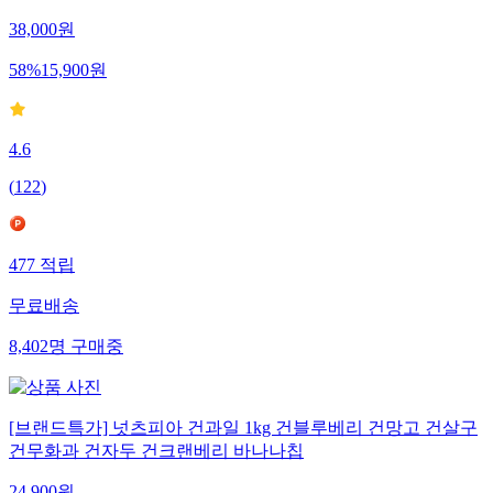
38,000
원
58
%
15,900
원
4.6
(
122
)
477
적립
무료배송
8,402
명
구매중
[브랜드특가] 넛츠피아 건과일 1kg 건블루베리 건망고 건살구
건무화과 건자두 건크랜베리 바나나칩