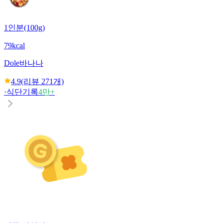
1인분(100g)
79kcal
Dole
바나나
4.9
(리뷰
271
개)
·
식단기록
4만+