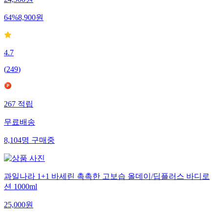
24,900
원
64
%
8,900
원
4.7
(
249
)
267
적립
무료배송
8,104
명
구매중
과일나라 1+1 바세린 촉촉한 고보습 올데이/딥플러스 바디로
션 1000ml
25,000
원