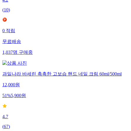
4.2
(
10
)
0
적립
무료배송
1,037
명
구매중
과일나라 바세린 촉촉한 고보습 핸드 네일 크림 60ml/500ml
12,000
원
51
%
5,900
원
4.7
(
67
)