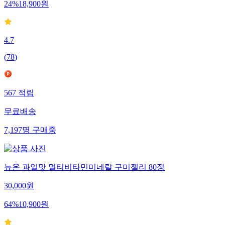
24
%
18,900
원
4.7
(
78
)
567
적립
무료배송
7,197
명
구매중
뉴온 과일맛 멀티비타민미네랄 구미젤리 80정
30,000
원
64
%
10,900
원