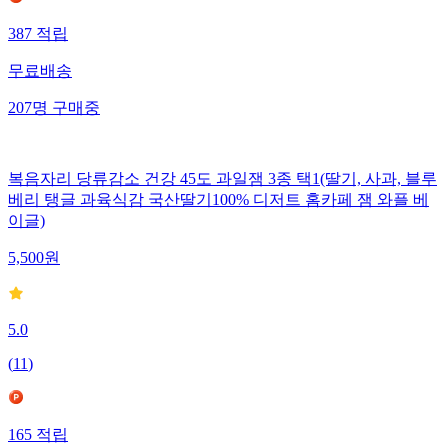
387
적립
무료배송
207
명
구매중
복음자리 당류감소 건강 45도 과일잼 3종 택1(딸기, 사과, 블루
베리 탱글 과육식감 국산딸기100% 디저트 홈카페 잼 와플 베
이글)
5,500
원
5.0
(
11
)
165
적립