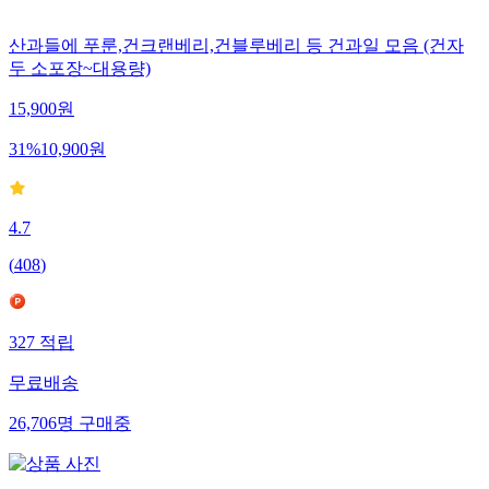
산과들에 푸룬,건크랜베리,건블루베리 등 건과일 모음 (건자
두 소포장~대용량)
15,900
원
31
%
10,900
원
4.7
(
408
)
327
적립
무료배송
26,706
명
구매중