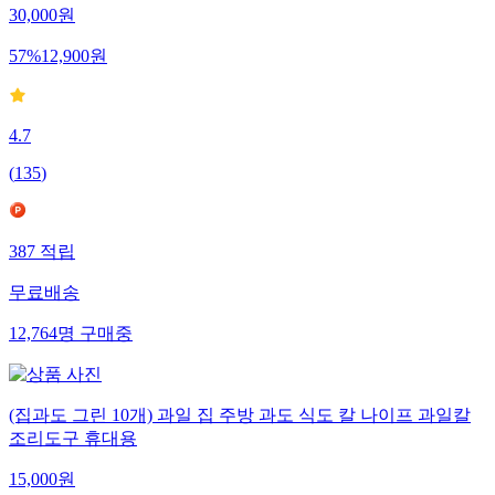
30,000
원
57
%
12,900
원
4.7
(
135
)
387
적립
무료배송
12,764
명
구매중
(집과도 그린 10개) 과일 집 주방 과도 식도 칼 나이프 과일칼
조리도구 휴대용
15,000
원