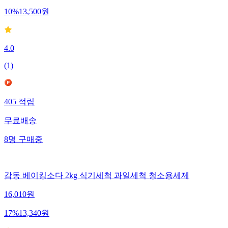
10
%
13,500
원
4.0
(
1
)
405
적립
무료배송
8
명
구매중
감동 베이킹소다 2kg 식기세척 과일세척 청소용세제
16,010
원
17
%
13,340
원