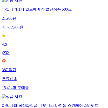
과일나라 1+1 알로에베라 클렌징폼 500ml
21,900
원
41
%
12,900
원
4.6
(
232
)
387
적립
무료배송
15,424
명
구매중
과일나라 남성화장품 네오니스 바이옴 스킨케어 2종 세트