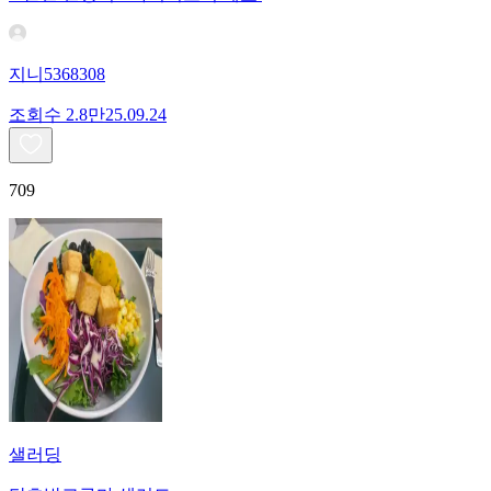
지니5368308
조회수
2.8만
25.09.24
709
샐러딩