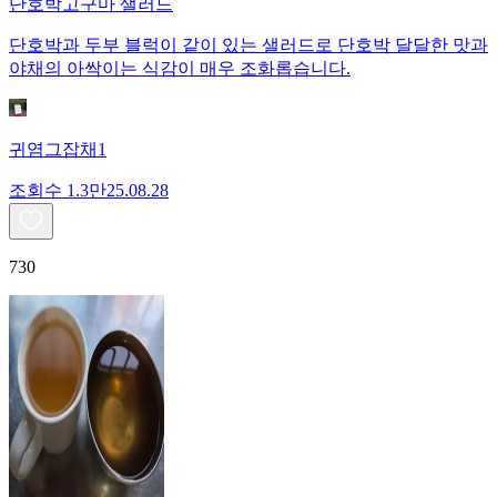
단호박고구마 샐러드
단호박과 두부 블럭이 같이 있는 샐러드로 단호박 달달한 맛과
야채의 아싹이는 식감이 매우 조화롭습니다.
귀염그잡채1
조회수
1.3만
25.08.28
730