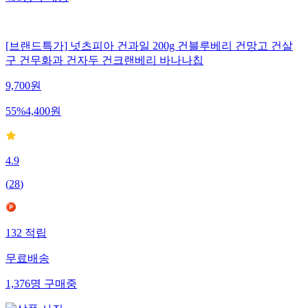
[브랜드특가] 넛츠피아 건과일 200g 건블루베리 건망고 건살
구 건무화과 건자두 건크랜베리 바나나칩
9,700
원
55
%
4,400
원
4.9
(
28
)
132
적립
무료배송
1,376
명
구매중