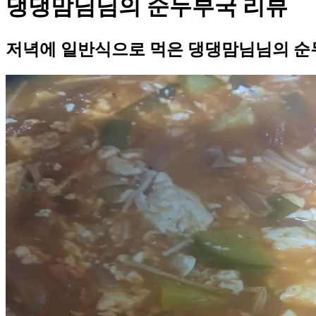
댕댕맘님님의 순두부국 리뷰
저녁에 일반식으로 먹은 댕댕맘님님의 순