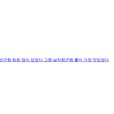
섯군함 등등 많이 있었다 그중 날치함군함 롤이 가장 맛있었다