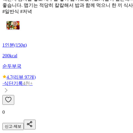
좋습니다. 맵기는 적당히 칼칼해서 밥과 함께 먹으니 한 끼 식
#일반식 #저녁
1인분(150g)
200kcal
순두부국
4.7
(리뷰
97
개)
·
식단기록
4천+
0
신고·제보