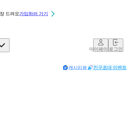
0장
드려요
가입하러 가기
마이페이지
로그인
캐시리뷰
친구초대 이벤트