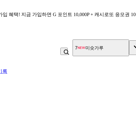
가입 혜택!
지금 가입하면
G 포인트 10,000P + 캐시로또 응모권 1
7
미숫가루
기록