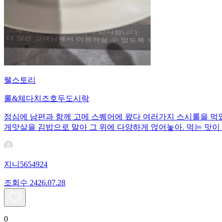
웰스토리
롤&체다치즈호두도시락
점심에 남편과 함께 고메 스퀘어에 왔다 여러가지 스시롤을 먹
게맛살을 김밥으로 말아 그 위에 다양하게 얹어놓아. 먹는 맛이
지니5654924
조회수
24
26.07.28
0