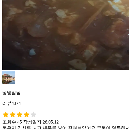
댕댕맘님
리뷰4374
조회수 45
작성일자 26.05.12
묵은지 김치를 넣고 새우를 넣어 끓여보았어요.국물이 얼큰해서