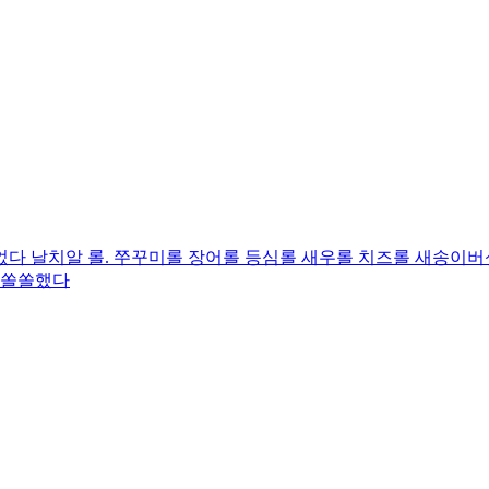
었다 날치알 롤. 쭈꾸미롤 장어롤 등심롤 새우롤 치즈롤 새송이버
 쏠쏠했다