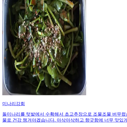
미나리강회
돌미나리를 텃밭에서 수확해서 초고추장으로 조물조물 버무렸습
물로 건강 챙겨야겠습니다. 아삭아삭하고 향긋함에 너무 맛있게