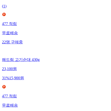
(
1
)
477
적립
무료배송
22
명
구매중
해드림 고기순대 430g
23,100
원
31
%
15,900
원
477
적립
무료배송