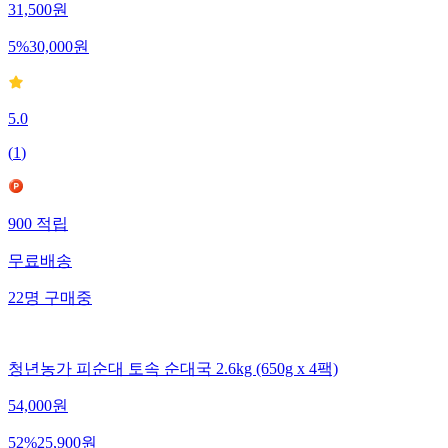
31,500
원
5
%
30,000
원
5.0
(
1
)
900
적립
무료배송
22
명
구매중
청년농가 피순대 토속 순대국 2.6kg (650g x 4팩)
54,000
원