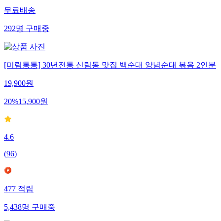
무료배송
292
명
구매중
[미림통통] 30년전통 신림동 맛집 백순대 양념순대 볶음 2인분
19,900
원
20
%
15,900
원
4.6
(
96
)
477
적립
5,438
명
구매중