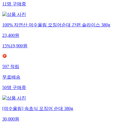
11
명
구매중
100% 자연산 여수올림 오징어순대 간편 슬라이스 380g
23,400
원
15
%
19,900
원
597
적립
무료배송
50
명
구매중
[여수올림] 속초식 오징어 순대 380g
30,000
원