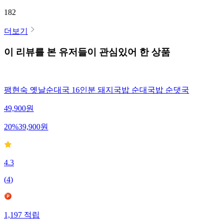
182
더보기
이 리뷰를 본 유저들이 관심있어 한 상품
팽현숙 옛날순대국 16인분 돼지국밥 순대국밥 순댓국
49,900
원
20
%
39,900
원
4.3
(
4
)
1,197
적립