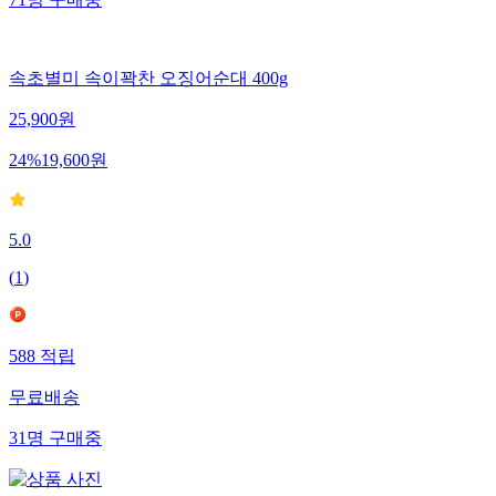
71
명
구매중
속초별미 속이꽉찬 오징어순대 400g
25,900
원
24
%
19,600
원
5.0
(
1
)
588
적립
무료배송
31
명
구매중