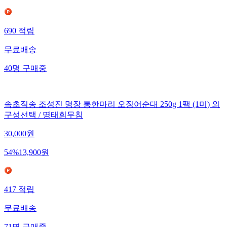
690
적립
무료배송
40
명
구매중
속초직송 조성진 명장 통한마리 오징어순대 250g 1팩 (1미) 외
구성선택 / 명태회무침
30,000
원
54
%
13,900
원
417
적립
무료배송