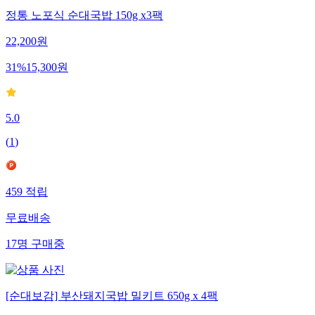
정통 노포식 순대국밥 150g x3팩
22,200
원
31
%
15,300
원
5.0
(
1
)
459
적립
무료배송
17
명
구매중
[순대보감] 부산돼지국밥 밀키트 650g x 4팩