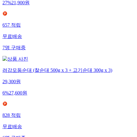
27
%
21,900
원
657
적립
무료배송
7
명
구매중
려강모둠순대 (찰순대 500g x 3 + 고기순대 300g x 3)
29,300
원
6
%
27,600
원
828
적립
무료배송