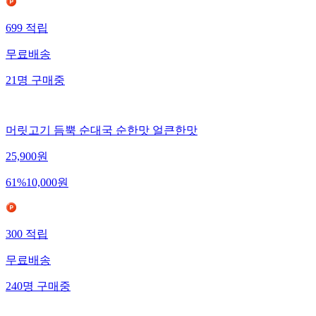
699
적립
무료배송
21
명
구매중
머릿고기 듬뿍 순대국 순한맛 얼큰한맛
25,900
원
61
%
10,000
원
300
적립
무료배송
240
명
구매중