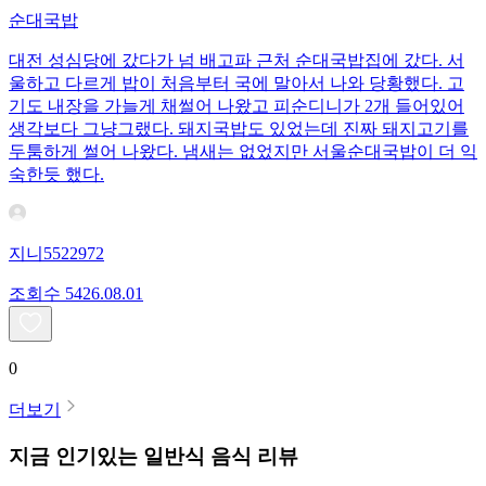
순대국밥
대전 성심당에 갔다가 넘 배고파 근처 순대국밥집에 갔다. 서
울하고 다르게 밥이 처음부터 국에 말아서 나와 당황했다. 고
기도 내장을 가늘게 채썰어 나왔고 피순디니가 2개 들어있어
생각보다 그냥그랬다. 돼지국밥도 있었는데 진짜 돼지고기를
두툼하게 썰어 나왔다. 냄새는 없었지만 서울순대국밥이 더 익
숙한듯 했다.
지니5522972
조회수
54
26.08.01
0
더보기
지금 인기있는
일반식
음식 리뷰