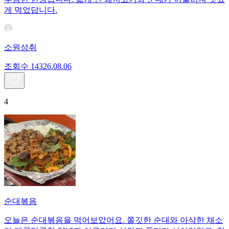
게 먹었답니다.
소원성취
조회수
143
26.08.06
4
순대볶음
오늘은 순대볶음을 먹어보았어요. 쫄깃한 순대와 아삭한 채소