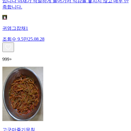
입니다 야채가 적절하게 들어가서 식감을 놓치지 않고 매우 만
족합니다.
귀염그잡채1
조회수
9.5만
25.08.28
999+
고구마줄기무침