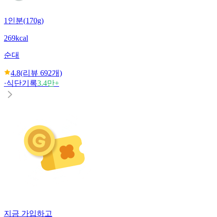
1인분(170g)
269kcal
순대
4.8
(리뷰
692
개)
·
식단기록
3.4만+
지금 가입하고