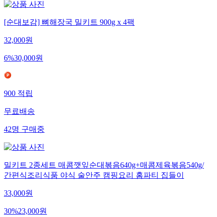
[순대보감] 뼈해장국 밀키트 900g x 4팩
32,000
원
6
%
30,000
원
900
적립
무료배송
42
명
구매중
밀키트 2종세트 매콤깻잎순대볶음640g+매콤제육볶음540g/
간편식조리식품 야식 술안주 캠핑요리 홈파티 집들이
33,000
원
30
%
23,000
원