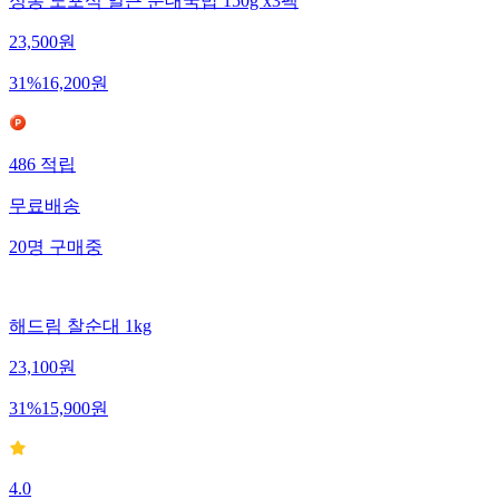
정통 노포식 얼큰 순대국밥 150g x3팩
23,500
원
31
%
16,200
원
486
적립
무료배송
20
명
구매중
해드림 찰순대 1kg
23,100
원
31
%
15,900
원
4.0