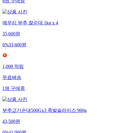
6
명
구매중
예우리 부추 찰순대 1kg x 4
35,600
원
6
%
33,600
원
1,008
적립
무료배송
1
명
구매중
부추고기순대500Gx3 족발슬라이스 960g
43,500
원