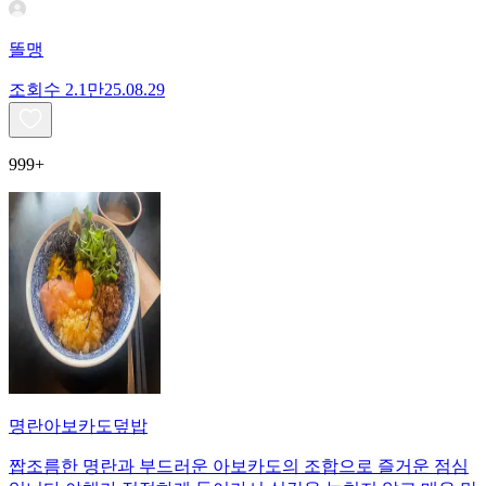
똘맹
조회수
2.1만
25.08.29
999+
명란아보카도덮밥
짭조름한 명란과 부드러운 아보카도의 조합으로 즐거운 점심