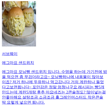
서브웨이
에그마요 샌드위치
에그마요 모닝빵 샌드위치 입니다. 수영을 하는데 가기전에 밥
을 먹으면 좀 무겁더라고요~ 모닝빵하나에 내용물이 많아보
이죠? 저거 하나에 두유하나 먹고갑니다 거의 계란하나 들었
다고보면됩니다~ 포만감은 정말 엄청나구요 레시피는 빵5개
만드는데 계란5개랑 후추 마요네즈는 2큰술정도? 많이넣는걸
안좋아해요 설탕조금 소금조금 홀그레인머스터드 작은큰술
딱 요렇게 넣으면 됩니다.