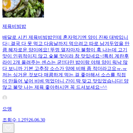
제육비빔밥
배달로 시킨 제육비빔밥인데 혼자먹기엔 양이 진짜 대박입니
다;; 결국 다 못 먹고 다음날까지 먹으려고 따로 남겨두었을 만
큼 혜자로운 양이에요! 뚜껑 열자마자 불향이 훅 나는데 고기
맛이 인위적이지 않고 숯불 맛이라 참 맛있네요~!특히 계란후
라이 2개 올려주는 센스는 굳!! ​다만 밥이랑 야채 양이 워낙 많
다 보니까 기본 고추장 소스가 양에 비해 좀 적더라고요ㅠ.ㅠ
저는 싱거운 것보다 매콤하게 먹는 걸 좋아해서 소스를 직접
더 만들어 넣어 비벼 먹었더니 간이 딱 맞고 맛있었습니다! 양
많고 불맛 나는 제육 좋아하시면 꼭 드셔보세요~^^
으앵
조회수
1.2만
26.06.30