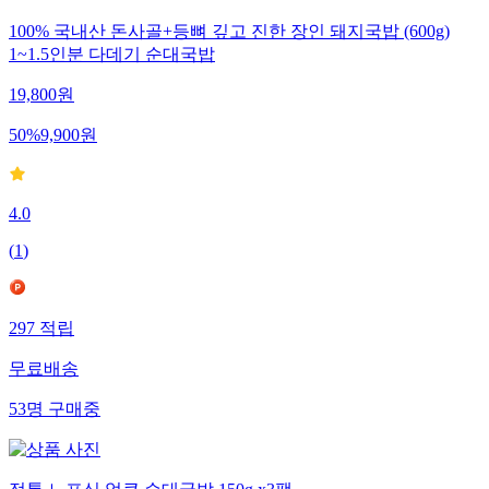
100% 국내산 돈사골+등뼈 깊고 진한 장인 돼지국밥 (600g)
1~1.5인분 다데기 순대국밥
19,800
원
50
%
9,900
원
4.0
(
1
)
297
적립
무료배송
53
명
구매중