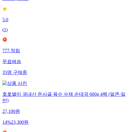
52
%
25,900
원
5.0
(
1
)
777
적립
무료배송
35
명
구매중
호호별미 국내산 돈사골 육수 수제 순대국 600g 4팩 (얼큰·일
반)
27,100
원
14
%
23,300
원