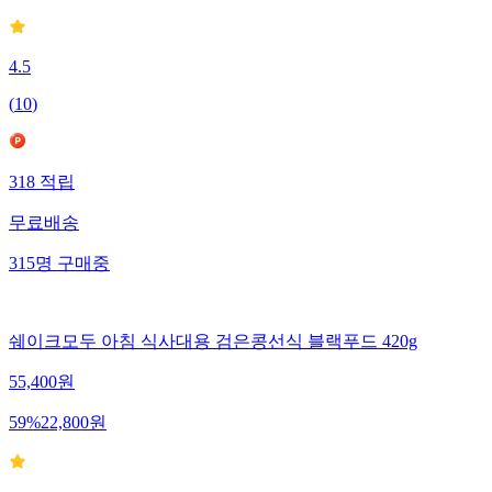
4.5
(
10
)
318
적립
무료배송
315
명
구매중
쉐이크모두 아침 식사대용 검은콩선식 블랙푸드 420g
55,400
원
59
%
22,800
원