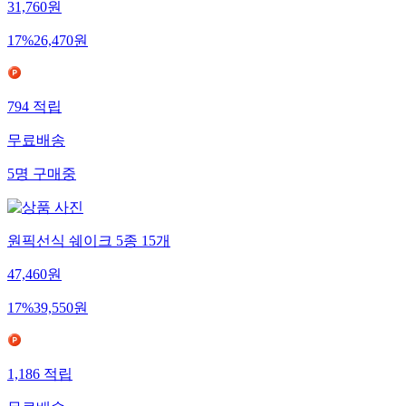
31,760
원
17
%
26,470
원
794
적립
무료배송
5
명
구매중
원픽선식 쉐이크 5종 15개
47,460
원
17
%
39,550
원
1,186
적립