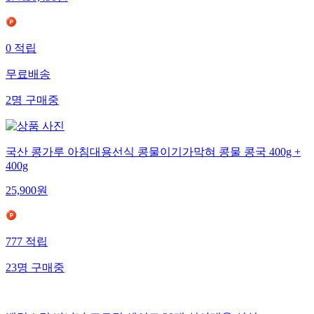
0
적립
무료배송
2
명
구매중
국산 콩가루 아침대용선식 콩물이기가막혀 콩물 콩국 400g +
400g
25,900
원
777
적립
23
명
구매중