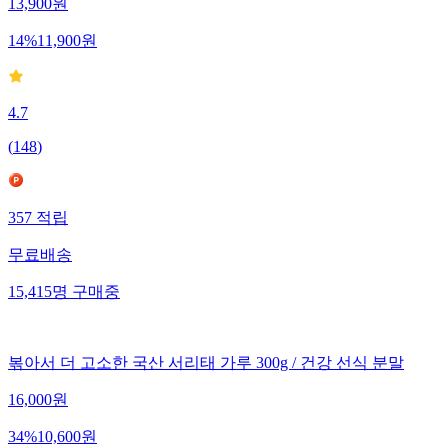
13,900
원
14
%
11,900
원
4.7
(
148
)
357
적립
무료배송
15,415
명
구매중
볶아서 더 고소한 국산 서리태 가루 300g / 건강 선식 분말
16,000
원
34
%
10,600
원