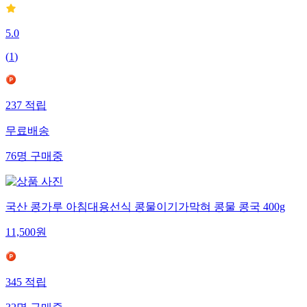
5.0
(
1
)
237
적립
무료배송
76
명
구매중
국산 콩가루 아침대용선식 콩물이기가막혀 콩물 콩국 400g
11,500
원
345
적립