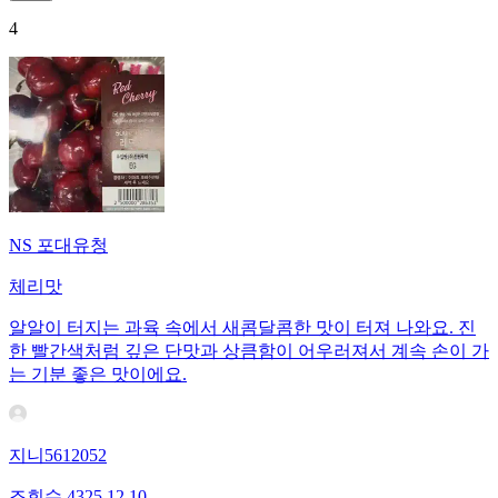
4
NS 포대유청
체리맛
알알이 터지는 과육 속에서 새콤달콤한 맛이 터져 나와요. 진
한 빨간색처럼 깊은 단맛과 상큼함이 어우러져서 계속 손이 가
는 기분 좋은 맛이에요.
지니5612052
조회수
43
25.12.10