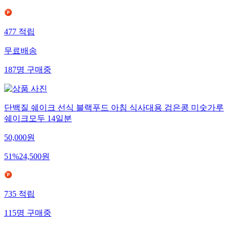
477
적립
무료배송
187
명
구매중
단백질 쉐이크 선식 블랙푸드 아침 식사대용 검은콩 미숫가루
쉐이크모두 14일분
50,000
원
51
%
24,500
원
735
적립
115
명
구매중