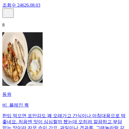
조회수
246
26.08.03
8
동원
비_플레인 쿽
한입 먹으면 포만감도 꽤 오래가고 간식이나 아침대용으로 딱
좋네요. 처음엔 맛이 심심할까 했는데 오히려 깔끔하고 부담
없는 맛이라 자꾸 손이 가요. 과일이나 견과류, 그래놀라랑 같