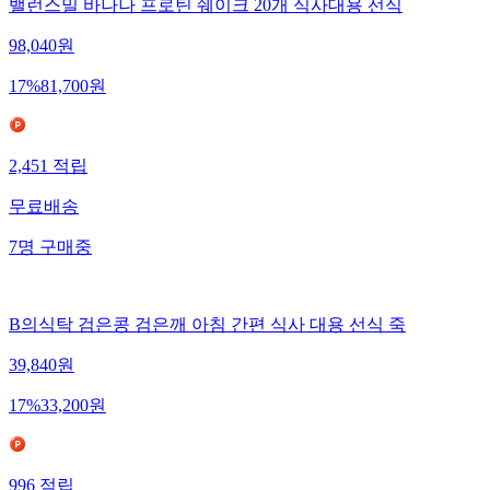
밸런스밀 바나나 프로틴 쉐이크 20개 식사대용 선식
98,040
원
17
%
81,700
원
2,451
적립
무료배송
7
명
구매중
B의식탁 검은콩 검은깨 아침 간편 식사 대용 선식 죽
39,840
원
17
%
33,200
원