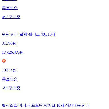
996
적립
무료배송
4
명
구매중
원픽 선식 블랙 쉐이크 40g 10개
31,760
원
17
%
26,470
원
794
적립
무료배송
5
명
구매중
밸런스밀 바나나 프로틴 쉐이크 10개 식사대용 선식