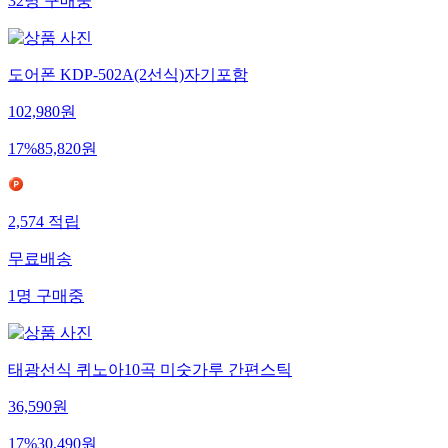
32
명
구매중
도어폰 KDP-502A(2선식)자기포함
102,980
원
17
%
85,820
원
2,574
적립
무료배송
1
명
구매중
태광선식 퀴노아10곡 미숫가루 간편스틱
36,590
원
17
%
30,490
원