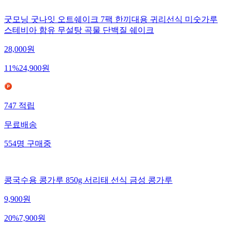
굿모닝 굿나잇 오트쉐이크 7팩 한끼대용 귀리선식 미숫가루
스테비아 함유 무설탕 곡물 단백질 쉐이크
28,000
원
11
%
24,900
원
747
적립
무료배송
554
명
구매중
콩국수용 콩가루 850g 서리태 선식 금성 콩가루
9,900
원
20
%
7,900
원