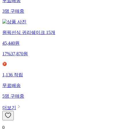
무료배송
3
명
구매중
원픽선식 귀리쉐이크 15개
45,440
원
17
%
37,870
원
1,136
적립
무료배송
5
명
구매중
더보기