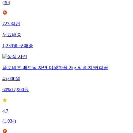
(
30
)
723
적립
무료배송
1,239
명
구매중
플로비즈 베트남 자연 야생화꿀 2kg 외 리치/커피꿀
45,000
원
60
%
17,900
원
4.7
(
1,034
)