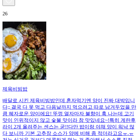
26
제육비빔밥
배달로 시킨 제육비빔밥인데 혼자먹기엔 양이 진짜 대박입니
다;; 결국 다 못 먹고 다음날까지 먹으려고 따로 남겨두었을 만
큼 혜자로운 양이에요! 뚜껑 열자마자 불향이 훅 나는데 고기
맛이 인위적이지 않고 숯불 맛이라 참 맛있네요~!특히 계란후
라이 2개 올려주는 센스는 굳!! ​다만 밥이랑 야채 양이 워낙 많
다 보니까 기본 고추장 소스가 양에 비해 좀 적더라고요ㅠ.ㅠ
저는 싱거운 것보다 매콤하게 먹는 걸 좋아해서 소스를 직접