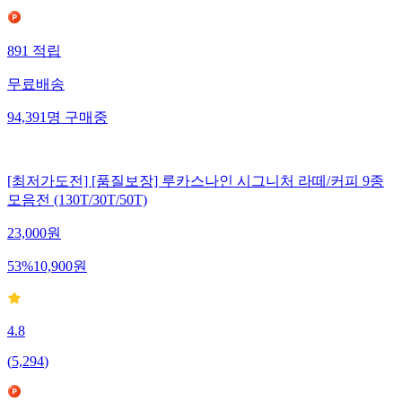
891
적립
무료배송
94,391
명
구매중
[최저가도전] [품질보장] 루카스나인 시그니처 라떼/커피 9종
모음전 (130T/30T/50T)
23,000
원
53
%
10,900
원
4.8
(
5,294
)