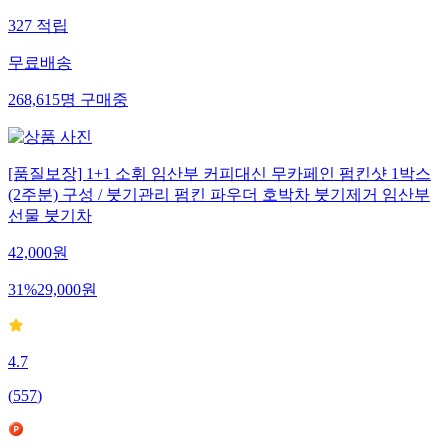
327
적립
무료배송
268,615
명
구매중
[품질보장] 1+1 소휘 임산부 커피대신 무카페인 펌킨샷 1박스
(2주분) 구성 / 붓기관리 펌킨 파우더 호박차 붓기제거 임산부
선물 붓기차
42,000
원
31
%
29,000
원
4.7
(
557
)