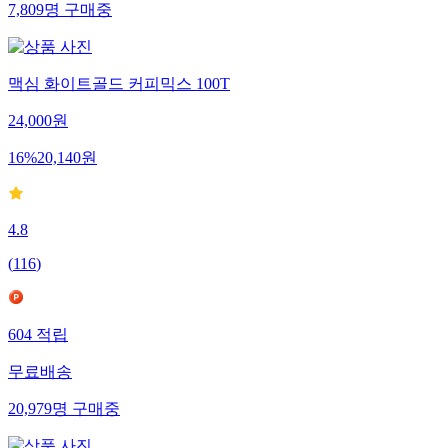
7,809
명
구매중
맥심 화이트골드 커피믹스 100T
24,000
원
16
%
20,140
원
4.8
(
116
)
604
적립
무료배송
20,979
명
구매중