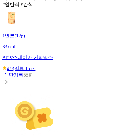
#일반식 #간식
1인분(12g)
33kcal
Altist
스테비아 커피믹스
4.9
(리뷰
15
개)
·
식단기록
55회