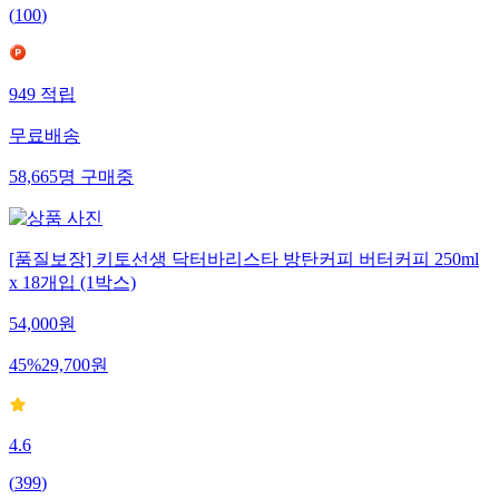
(
100
)
949
적립
무료배송
58,665
명
구매중
[품질보장] 키토선생 닥터바리스타 방탄커피 버터커피 250ml
x 18개입 (1박스)
54,000
원
45
%
29,700
원
4.6
(
399
)