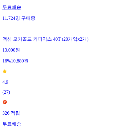
무료배송
11,724
명
구매중
맥심 모카골드 커피믹스 40T (20개입x2개)
13,000
원
16
%
10,880
원
4.9
(
27
)
326
적립
무료배송