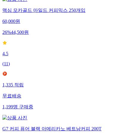
맥심 모카골드 마일드 커피믹스 250개입
60,000
원
26
%
44,500
원
4.5
(
11
)
1,335
적립
무료배송
1,199
명
구매중
G7 커피 퓨어 블랙 아메리카노 베트남커피 200T