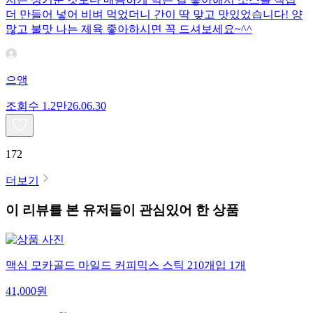
더 만들어 넣어 비벼 먹었더니 간이 딱 맞고 맛있었습니다! 양
많고 불맛 나는 제육 좋아하시면 꼭 드셔보세요~^^
으앵
조회수
1.2만
26.06.30
172
더보기
이 리뷰를 본 유저들이 관심있어 한 상품
맥심 모카골드 마일드 커피믹스 스틱 210개입 1개
41,000
원