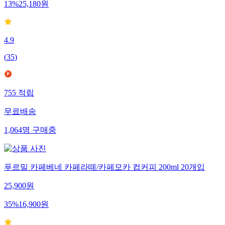
13
%
25,180
원
4.9
(
35
)
755
적립
무료배송
1,064
명
구매중
푸르밀 카페베네 카페라떼/카페모카 컵커피 200ml 20개입
25,900
원
35
%
16,900
원