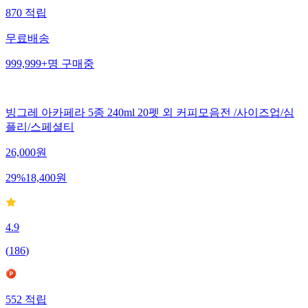
870
적립
무료배송
999,999+
명
구매중
빙그레 아카페라 5종 240ml 20펫 외 커피모음전 /사이즈업/심
플리/스페셜티
26,000
원
29
%
18,400
원
4.9
(
186
)
552
적립