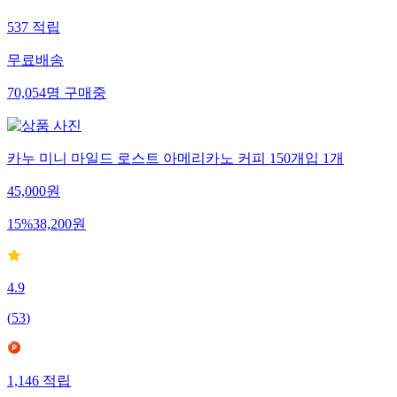
537
적립
무료배송
70,054
명
구매중
카누 미니 마일드 로스트 아메리카노 커피 150개입 1개
45,000
원
15
%
38,200
원
4.9
(
53
)
1,146
적립