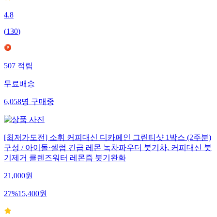
4.8
(
130
)
507
적립
무료배송
6,058
명
구매중
[최저가도전] 소휘 커피대신 디카페인 그린티샷 1박스 (2주분)
구성 / 아이돌·셀럽 긴급 레몬 녹차파우더 붓기차, 커피대신 붓
기제거 클렌즈워터 레몬즙 붓기완화
21,000
원
27
%
15,400
원