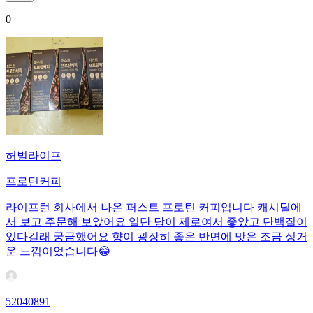
0
허벌라이프
프로틴커피
라이프턴 회사에서 나온 퍼스트 프로틴 커피입니다 캐시딜에
서 보고 주문해 보았어요 일단 당이 제로여서 좋았고 단백질이
있다길래 궁금했어요 향이 굉장히 좋은 반면에 맛은 조금 싱거
운 느낌이었습니다😂
52040891