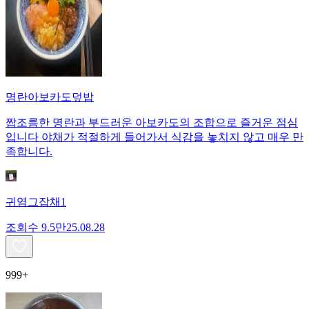
명란아보카도덮밥
짭조름한 명란과 부드러운 아보카도의 조합으로 즐거운 점심
입니다 야채가 적절하게 들어가서 식감을 놓치지 않고 매우 만
족합니다.
귀염그잡채1
조회수
9.5만
25.08.28
999+