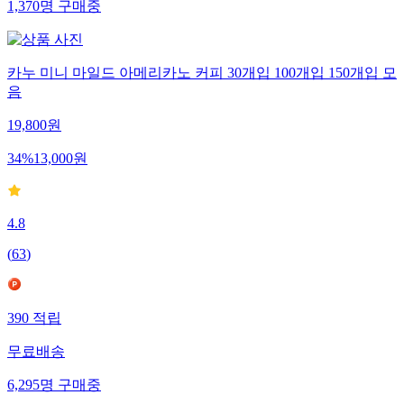
1,370
명
구매중
카누 미니 마일드 아메리카노 커피 30개입 100개입 150개입 모
음
19,800
원
34
%
13,000
원
4.8
(
63
)
390
적립
무료배송
6,295
명
구매중