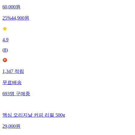
60,000
원
25
%
44,900
원
4.9
(
8
)
1,347
적립
무료배송
693
명
구매중
맥심 오리지날 커피 리필 500g
29,000
원