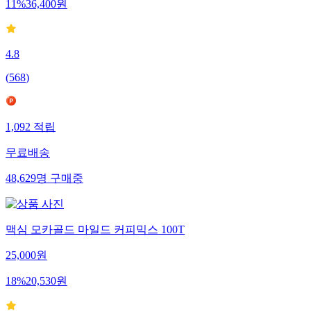
11
%
36,400
원
4.8
(
568
)
1,092
적립
무료배송
48,629
명
구매중
맥심 모카골드 마일드 커피믹스 100T
25,000
원
18
%
20,530
원