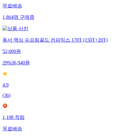
무료배송
1,864
명
구매중
동서 맥심 슈프림골드 커피믹스 170T (150T+20T)
52,000
원
29
%
36,940
원
4.9
(
36
)
1,108
적립
무료배송