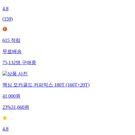
4.8
(
159
)
615
적립
무료배송
75,132
명
구매중
맥심 모카골드 커피믹스 180T (160T+20T)
41,000
원
23
%
31,660
원
4.8