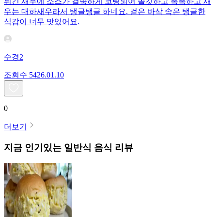
튀긴 새우에 소스가 걸쭉하게 코팅되어 쫄깃하고 촉촉하고 새
우는 대하새우라서 탱글탱글 하네요. 겉은 바삭 속은 탱글한
식감이 너무 맛있어요.
수경2
조회수
54
26.01.10
0
더보기
지금 인기있는
일반식
음식 리뷰