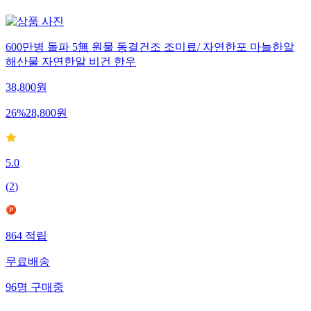
600만병 돌파 5無 원물 동결건조 조미료/ 자연한포 마늘한알
해산물 자연한알 비건 한우
38,800
원
26
%
28,800
원
5.0
(
2
)
864
적립
무료배송
96
명
구매중