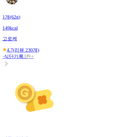
1개(62g)
149kcal
고로케
4.7
(리뷰
230
개)
·
식단기록
3천+