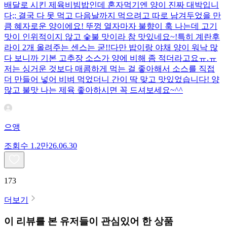
배달로 시킨 제육비빔밥인데 혼자먹기엔 양이 진짜 대박입니
다;; 결국 다 못 먹고 다음날까지 먹으려고 따로 남겨두었을 만
큼 혜자로운 양이에요! 뚜껑 열자마자 불향이 훅 나는데 고기
맛이 인위적이지 않고 숯불 맛이라 참 맛있네요~!특히 계란후
라이 2개 올려주는 센스는 굳!! ​다만 밥이랑 야채 양이 워낙 많
다 보니까 기본 고추장 소스가 양에 비해 좀 적더라고요ㅠ.ㅠ
저는 싱거운 것보다 매콤하게 먹는 걸 좋아해서 소스를 직접
더 만들어 넣어 비벼 먹었더니 간이 딱 맞고 맛있었습니다! 양
많고 불맛 나는 제육 좋아하시면 꼭 드셔보세요~^^
으앵
조회수
1.2만
26.06.30
173
더보기
이 리뷰를 본 유저들이 관심있어 한 상품