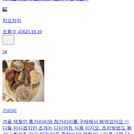
차오차이
조회수
456
25.10.10
28
가리비
겨울 제철인 홍가리비와 참가리비를 구매해서 쪄먹었어요 ^^
다들 아시겠지만 조개는 다이어트 식품 이지요. 조리방법도 볶