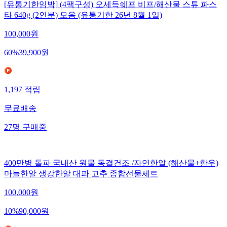
[유통기한임박] (4팩구성) 오세득쉐프 비프/해산물 스튜 파스
타 640g (2인분) 모음 (유통기한 26년 8월 1일)
100,000
원
60
%
39,900
원
1,197
적립
무료배송
27
명
구매중
400만병 돌파 국내산 원물 동결건조 /자연한알 (해산물+한우)
마늘한알 생강한알 대파 고추 종합선물세트
100,000
원
10
%
90,000
원