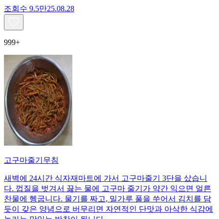
조회수
9.5만
25.08.28
999+
고구마줄기무침
새벽에 24시간 식자재마트에 가서 고구마줄기 3단을 샀습니
다. 껍질을 벗겨서 끓는 물에 고구마 줄기가 약간 익으면 얼른
찬물에 헹굽니다. 물기를 짜고, 밀가루 풀을 쑤어서 김치를 담
듯이 갖은 양념으로 버무리면 자연적인 단맛과 아삭한 식감에