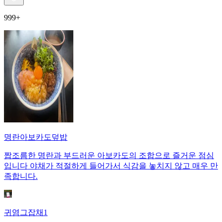
999+
명란아보카도덮밥
짭조름한 명란과 부드러운 아보카도의 조합으로 즐거운 점심
입니다 야채가 적절하게 들어가서 식감을 놓치지 않고 매우 만
족합니다.
귀염그잡채1