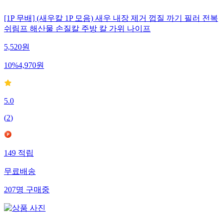
[1P 무배] (새우칼 1P 모음) 새우 내장 제거 껍질 까기 필러 전복
쉬림프 해산물 손질칼 주방 칼 가위 나이프
5,520
원
10
%
4,970
원
5.0
(
2
)
149
적립
무료배송
207
명
구매중