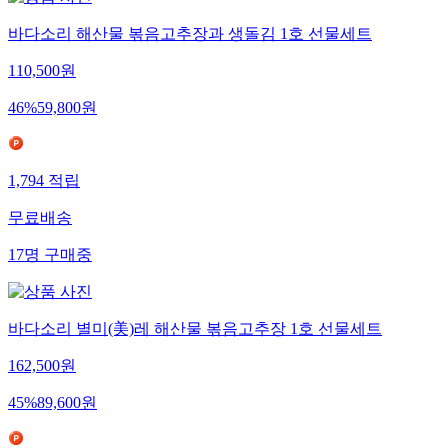
바다소리 해산물 볶음고추장과 생돌김 1호 선물세트
110,500
원
46
%
59,800
원
1,794
적립
무료배송
17
명
구매중
바다소리 별미(美)레 해산물 볶음고추장 1호 선물세트
162,500
원
45
%
89,600
원