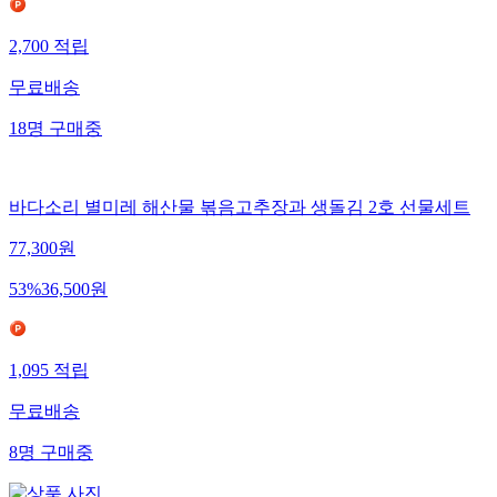
2,700
적립
무료배송
18
명
구매중
바다소리 별미레 해산물 볶음고추장과 생돌김 2호 선물세트
77,300
원
53
%
36,500
원
1,095
적립
무료배송
8
명
구매중