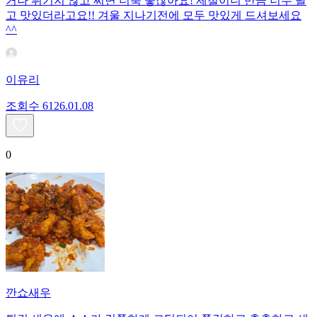
거나 튀기지 않고 찌면 더욱 좋잖아요! 제철이니 만큼 너무 달
고 맛있더라고요!! 겨울 지나기전에 모두 맛있게 드셔보세요
^^
이유리
조회수
61
26.01.08
0
깐쇼새우