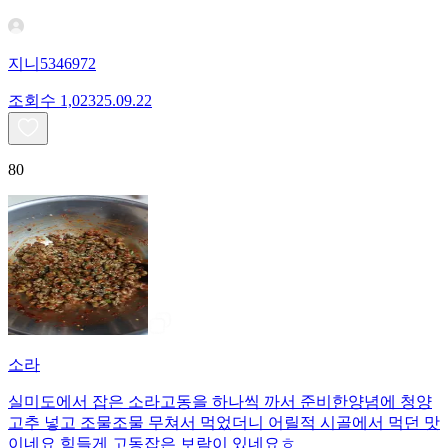
지니5346972
조회수
1,023
25.09.22
80
소라
실미도에서 잡은 소라고동을 하나씩 까서 준비한양념에 청양
고추 넣고 조물조물 무쳐서 먹었더니 어릴적 시골에서 먹던 맛
이네요 힘들게 고동잡은 보람이 있네요ㅎ