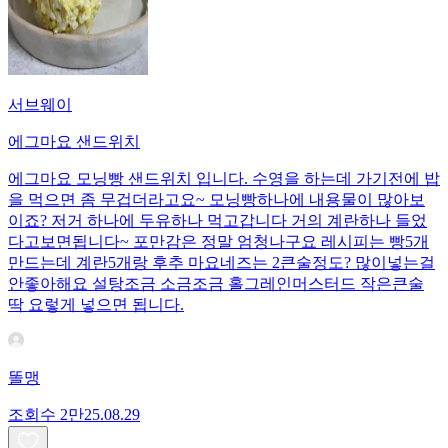
서브웨이
에그마요 샌드위치
에그마요 모닝빵 샌드위치 입니다. 수영을 하는데 가기전에 밥
을 먹으면 좀 무겁더라고요~ 모닝빵하나에 내용물이 많아보
이죠? 저거 하나에 두유하나 먹고갑니다 거의 계란하나 들었
다고보면됩니다~ 포만감은 정말 엄청나구요 레시피는 빵5개
만드는데 계란5개랑 후추 마요네즈는 2큰술정도? 많이넣는걸
안좋아해요 설탕조금 소금조금 홀그레인머스터드 작은큰술
딱 요렇게 넣으면 됩니다.
똘맹
조회수
2만
25.08.29