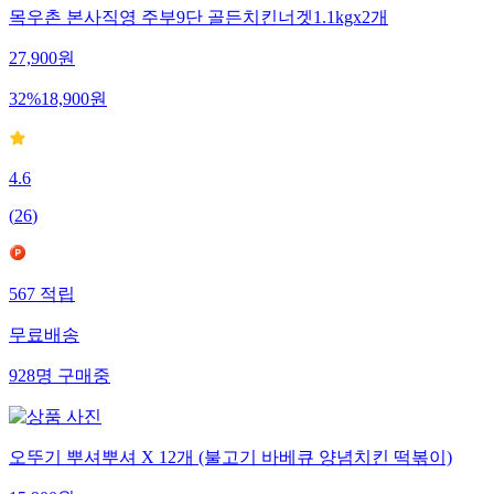
목우촌 본사직영 주부9단 골든치킨너겟1.1kgx2개
27,900
원
32
%
18,900
원
4.6
(
26
)
567
적립
무료배송
928
명
구매중
오뚜기 뿌셔뿌셔 X 12개 (불고기 바베큐 양념치킨 떡볶이)