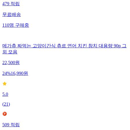
479
적립
무료배송
110
명
구매중
메가츄 짜먹는 고양이간식 츄르 연어 치킨 참치 대용량 90p 그
외 모음
22,500
원
24
%
16,990
원
5.0
(
21
)
509
적립