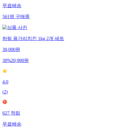
무료배송
561
명
구매중
하림 용가리치킨 1kg 2개 세트
30,000
원
30
%
20,900
원
4.0
(
2
)
627
적립
무료배송