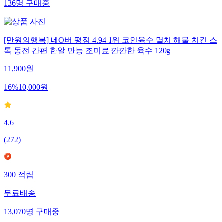
136
명
구매중
[만원의행복] 네O버 평점 4.94 1위 코인육수 멸치 해물 치킨 스
톡 동전 간편 한알 만능 조미료 깐깐한 육수 120g
11,900
원
16
%
10,000
원
4.6
(
272
)
300
적립
무료배송
13,070
명
구매중