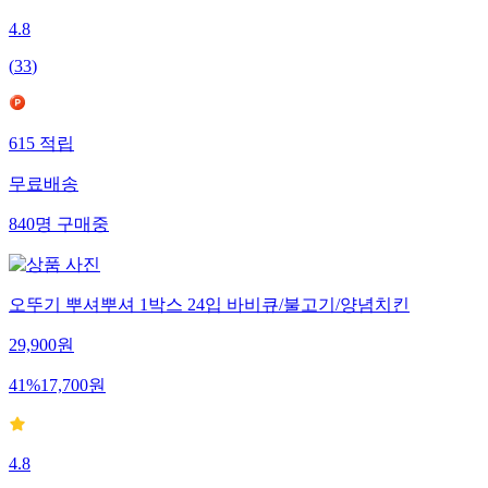
4.8
(
33
)
615
적립
무료배송
840
명
구매중
오뚜기 뿌셔뿌셔 1박스 24입 바비큐/불고기/양념치킨
29,900
원
41
%
17,700
원
4.8