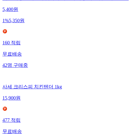
5,400
원
1
%
5,350
원
160
적립
무료배송
42
명
구매중
사세 크리스피 치킨텐더 1kg
15,900
원
477
적립
무료배송