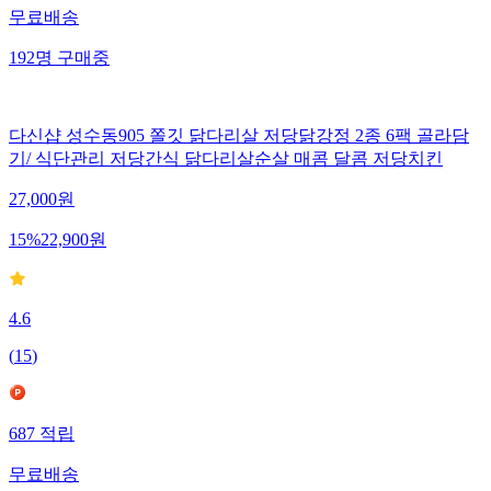
무료배송
192
명
구매중
다신샵 성수동905 쫄깃 닭다리살 저당닭강정 2종 6팩 골라담
기/ 식단관리 저당간식 닭다리살순살 매콤 달콤 저당치킨
27,000
원
15
%
22,900
원
4.6
(
15
)
687
적립
무료배송