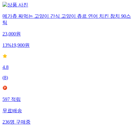
메가츄 짜먹는 고양이 간식 고양이 츄르 연어 치킨 참치 90스
틱
23,000
원
13
%
19,900
원
4.8
(
8
)
597
적립
무료배송
236
명
구매중