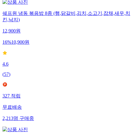
쉐프원 냉동 볶음밥 8종 (햄,닭갈비,김치,소고기,잡채,새우,치
킨,낙지)
12,900
원
16
%
10,900
원
4.6
(
57
)
327
적립
무료배송
2,213
명
구매중