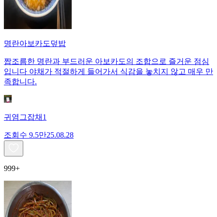
명란아보카도덮밥
짭조름한 명란과 부드러운 아보카도의 조합으로 즐거운 점심
입니다 야채가 적절하게 들어가서 식감을 놓치지 않고 매우 만
족합니다.
귀염그잡채1
조회수
9.5만
25.08.28
999+