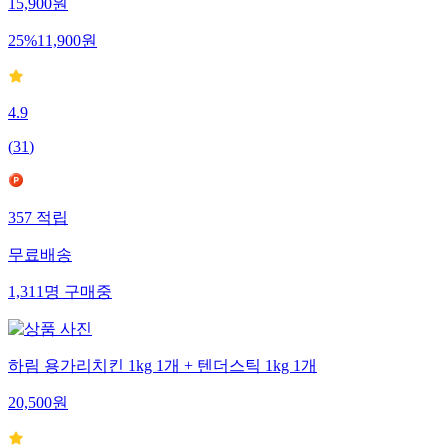
15,900
원
25
%
11,900
원
4.9
(
31
)
357
적립
무료배송
1,311
명
구매중
하림 용가리치킨 1kg 1개 + 텐더스틱 1kg 1개
20,500
원