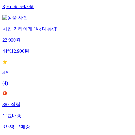
3,761
명
구매중
치킨 가라아게 1kg 대용량
22,900
원
44
%
12,900
원
4.5
(
4
)
387
적립
무료배송
333
명
구매중