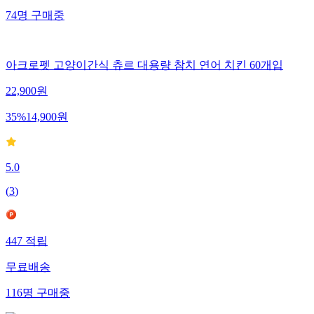
74
명
구매중
아크로펫 고양이간식 츄르 대용량 참치 연어 치킨 60개입
22,900
원
35
%
14,900
원
5.0
(
3
)
447
적립
무료배송
116
명
구매중