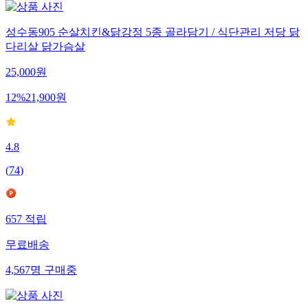
성수동905 순살치킨&닭강정 5종 골라담기 / 식단관리 저당 닭
다리살 닭가슴살
25,000
원
12
%
21,900
원
4.8
(
74
)
657
적립
무료배송
4,567
명
구매중