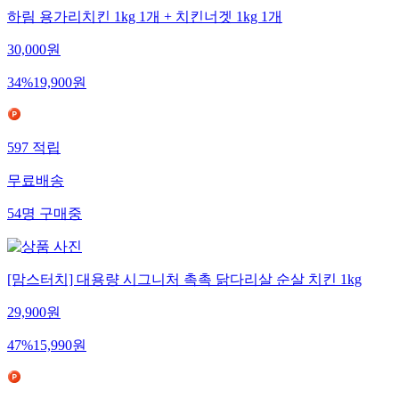
하림 용가리치킨 1kg 1개 + 치킨너겟 1kg 1개
30,000
원
34
%
19,900
원
597
적립
무료배송
54
명
구매중
[맘스터치] 대용량 시그니처 촉촉 닭다리살 순살 치킨 1kg
29,900
원
47
%
15,990
원