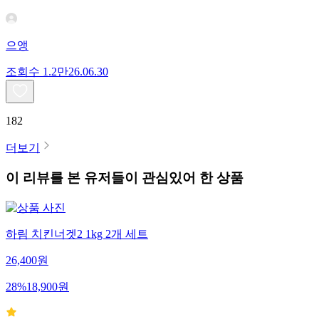
으앵
조회수
1.2만
26.06.30
182
더보기
이 리뷰를 본 유저들이 관심있어 한 상품
하림 치킨너겟2 1kg 2개 세트
26,400
원
28
%
18,900
원