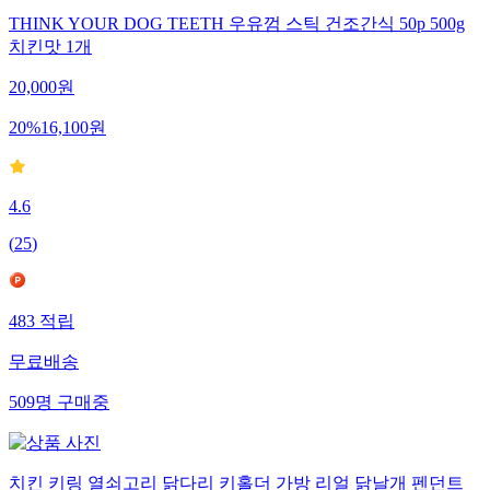
THINK YOUR DOG TEETH 우유껌 스틱 건조간식 50p 500g
치킨맛 1개
20,000
원
20
%
16,100
원
4.6
(
25
)
483
적립
무료배송
509
명
구매중
치킨 키링 열쇠고리 닭다리 키홀더 가방 리얼 닭날개 펜던트