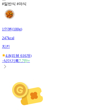
#일반식 #야식
1인분(100g)
247kcal
치킨
4.8
(리뷰
616
개)
·
식단기록
7.7만+