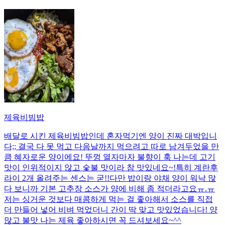
제육비빔밥
배달로 시킨 제육비빔밥인데 혼자먹기엔 양이 진짜 대박입니
다;; 결국 다 못 먹고 다음날까지 먹으려고 따로 남겨두었을 만
큼 혜자로운 양이에요! 뚜껑 열자마자 불향이 훅 나는데 고기
맛이 인위적이지 않고 숯불 맛이라 참 맛있네요~!특히 계란후
라이 2개 올려주는 센스는 굳!! ​다만 밥이랑 야채 양이 워낙 많
다 보니까 기본 고추장 소스가 양에 비해 좀 적더라고요ㅠ.ㅠ
저는 싱거운 것보다 매콤하게 먹는 걸 좋아해서 소스를 직접
더 만들어 넣어 비벼 먹었더니 간이 딱 맞고 맛있었습니다! 양
많고 불맛 나는 제육 좋아하시면 꼭 드셔보세요~^^