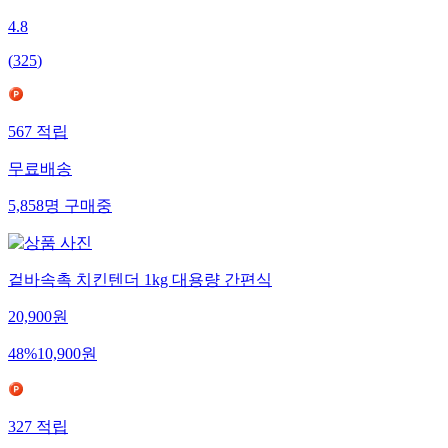
4.8
(
325
)
567
적립
무료배송
5,858
명
구매중
겉바속촉 치킨텐더 1kg 대용량 간편식
20,900
원
48
%
10,900
원
327
적립