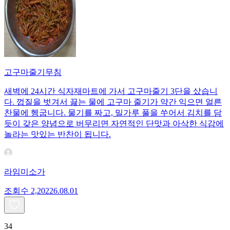
고구마줄기무침
새벽에 24시간 식자재마트에 가서 고구마줄기 3단을 샀습니
다. 껍질을 벗겨서 끓는 물에 고구마 줄기가 약간 익으면 얼른
찬물에 헹굽니다. 물기를 짜고, 밀가루 풀을 쑤어서 김치를 담
듯이 갖은 양념으로 버무리면 자연적인 단맛과 아삭한 식감에
놀라는 맛있는 반찬이 됩니다.
라임미소가
조회수
2,202
26.08.01
34