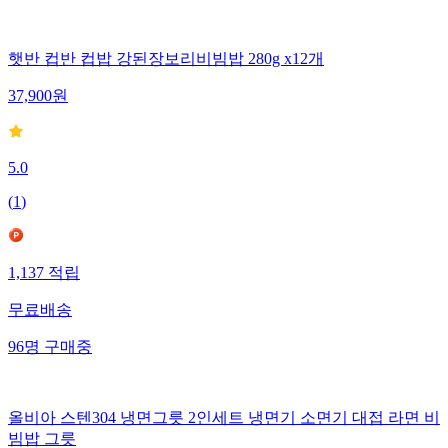
햇반 컵반 컵밥 강된장보리비빔밥 280g x12개
37,900
원
5.0
(
1
)
1,137
적립
무료배송
96
명
구매중
올비아 스텐304 냉면그릇 2인세트 냉면기 소면기 대접 라면 비
빔밥 그릇