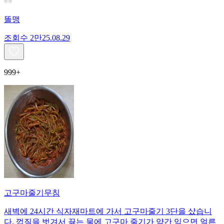
똘맹
조회수
2만
25.08.29
999+
고구마줄기무침
새벽에 24시간 식자재마트에 가서 고구마줄기 3단을 샀습니
다. 껍질을 벗겨서 끓는 물에 고구마 줄기가 약간 익으면 얼른