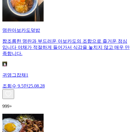
명란아보카도덮밥
짭조름한 명란과 부드러운 아보카도의 조합으로 즐거운 점심
입니다 야채가 적절하게 들어가서 식감을 놓치지 않고 매우 만
족합니다.
귀염그잡채1
조회수
9.5만
25.08.28
999+