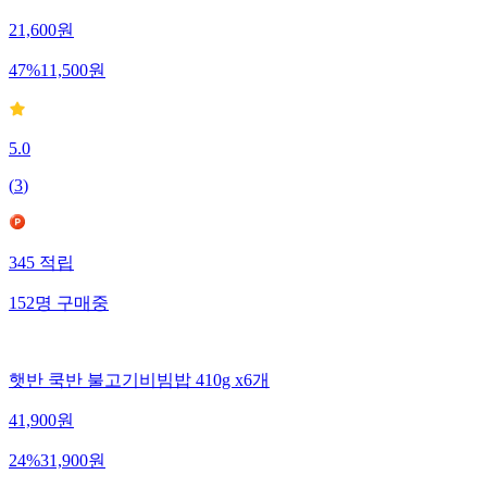
21,600
원
47
%
11,500
원
5.0
(
3
)
345
적립
152
명
구매중
햇반 쿡반 불고기비빔밥 410g x6개
41,900
원
24
%
31,900
원