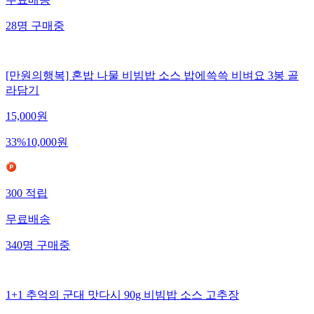
무료배송
28
명
구매중
[만원의행복] 혼밥 나물 비빔밥 소스 밥에쓱쓱 비벼요 3봉 골
라담기
15,000
원
33
%
10,000
원
300
적립
무료배송
340
명
구매중
1+1 추억의 군대 맛다시 90g 비빔밥 소스 고추장