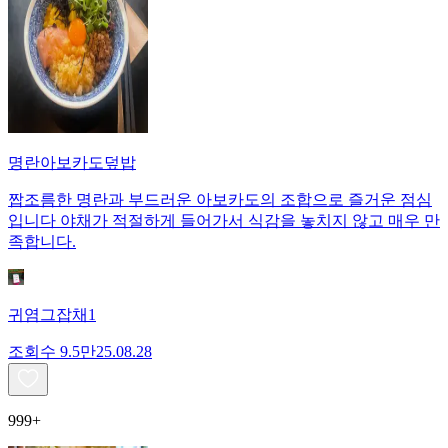
명란아보카도덮밥
짭조름한 명란과 부드러운 아보카도의 조합으로 즐거운 점심
입니다 야채가 적절하게 들어가서 식감을 놓치지 않고 매우 만
족합니다.
귀염그잡채1
조회수
9.5만
25.08.28
999+