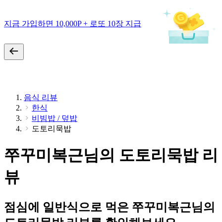
지금 가입하면 10,000P + 로또 10장 지급
음식 리뷰
한식
비빔밥 / 덮밥
도토리묵밥
쭈꾸미복근님의 도토리묵밥 리
뷰
점심에 일반식으로 먹은 쭈꾸미복근님의