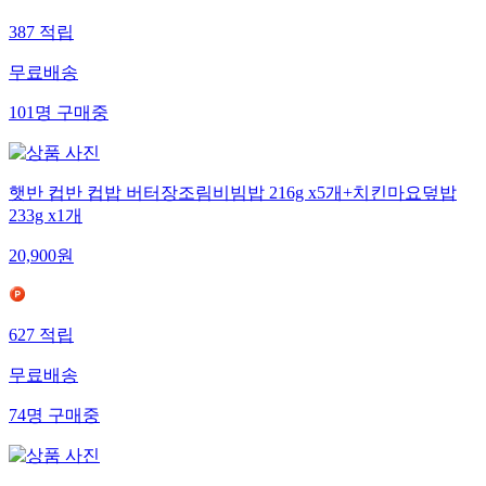
387
적립
무료배송
101
명
구매중
햇반 컵반 컵밥 버터장조림비빔밥 216g x5개+치킨마요덮밥
233g x1개
20,900
원
627
적립
무료배송
74
명
구매중