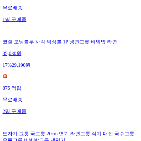
무료배송
1
명
구매중
코렐 모닝블루 사각 믹싱볼 1P 냉면그릇 비빔밥 라면
35,030
원
17
%
29,190
원
875
적립
무료배송
2
명
구매중
도자기 그릇 국그릇 20cm 면기 라면그릇 식기 대접 국수그릇