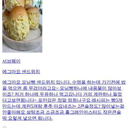
서브웨이
에그마요 샌드위치
에그마요 모닝빵 샌드위치 입니다. 수영을 하는데 가기전에 밥
을 먹으면 좀 무겁더라고요~ 모닝빵하나에 내용물이 많아보
이죠? 저거 하나에 두유하나 먹고갑니다 거의 계란하나 들었
다고보면됩니다~ 포만감은 정말 엄청나구요 레시피는 빵5개
만드는데 계란5개랑 후추 마요네즈는 2큰술정도? 많이넣는걸
안좋아해요 설탕조금 소금조금 홀그레인머스터드 작은큰술
딱 요렇게 넣으면 됩니다.