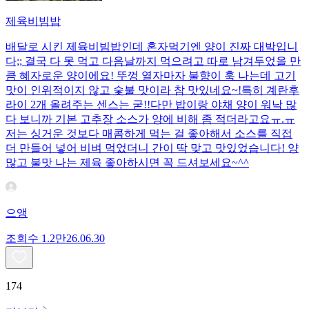
제육비빔밥
배달로 시킨 제육비빔밥인데 혼자먹기엔 양이 진짜 대박입니
다;; 결국 다 못 먹고 다음날까지 먹으려고 따로 남겨두었을 만
큼 혜자로운 양이에요! 뚜껑 열자마자 불향이 훅 나는데 고기
맛이 인위적이지 않고 숯불 맛이라 참 맛있네요~!특히 계란후
라이 2개 올려주는 센스는 굳!! ​다만 밥이랑 야채 양이 워낙 많
다 보니까 기본 고추장 소스가 양에 비해 좀 적더라고요ㅠ.ㅠ
저는 싱거운 것보다 매콤하게 먹는 걸 좋아해서 소스를 직접
더 만들어 넣어 비벼 먹었더니 간이 딱 맞고 맛있었습니다! 양
많고 불맛 나는 제육 좋아하시면 꼭 드셔보세요~^^
으앵
조회수
1.2만
26.06.30
174