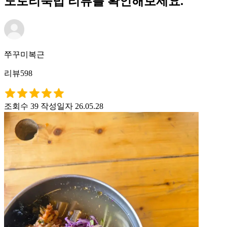
도토리묵밥 리뷰를 확인해보세요.
쭈꾸미복근
리뷰598
조회수 39
작성일자 26.05.28