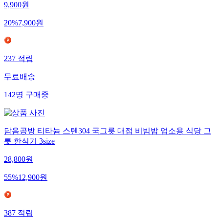
9,900
원
20
%
7,900
원
237
적립
무료배송
142
명
구매중
담음공방 티타늄 스텐304 국그릇 대접 비빔밥 업소용 식당 그
릇 한식기 3size
28,800
원
55
%
12,900
원
387
적립