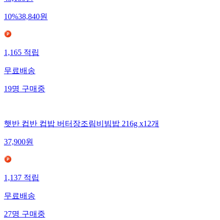
10
%
38,840
원
1,165
적립
무료배송
19
명
구매중
햇반 컵반 컵밥 버터장조림비빔밥 216g x12개
37,900
원
1,137
적립
무료배송
27
명
구매중