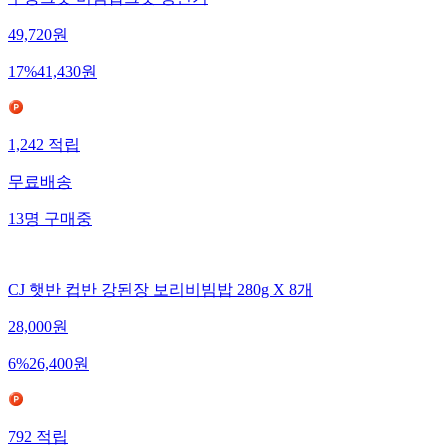
우동그릇 비빔밥그릇 냉면기
49,720
원
17
%
41,430
원
1,242
적립
무료배송
13
명
구매중
CJ 햇반 컵반 강된장 보리비빔밥 280g X 8개
28,000
원
6
%
26,400
원
792
적립