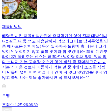
제육비빔밥
배달로 시킨 제육비빔밥인데 혼자먹기엔 양이 진짜 대박입니
다;; 결국 다 못 먹고 다음날까지 먹으려고 따로 남겨두었을 만
큼 혜자로운 양이에요! 뚜껑 열자마자 불향이 훅 나는데 고기
맛이 인위적이지 않고 숯불 맛이라 참 맛있네요~!특히 계란후
라이 2개 올려주는 센스는 굳!! ​다만 밥이랑 야채 양이 워낙 많
다 보니까 기본 고추장 소스가 양에 비해 좀 적더라고요ㅠ.ㅠ
저는 싱거운 것보다 매콤하게 먹는 걸 좋아해서 소스를 직접
더 만들어 넣어 비벼 먹었더니 간이 딱 맞고 맛있었습니다! 양
많고 불맛 나는 제육 좋아하시면 꼭 드셔보세요~^^
으앵
조회수
1.2만
26.06.30