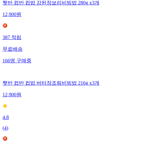
햇반 컵반 컵밥 강된장보리비빔밥 280g x3개
12,900
원
387
적립
무료배송
166
명
구매중
햇반 컵반 컵밥 버터장조림비빔밥 216g x3개
12,900
원
4.8
(
4
)