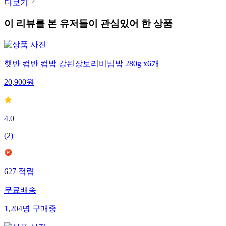
더보기
이 리뷰를 본 유저들이 관심있어 한 상품
햇반 컵반 컵밥 강된장보리비빔밥 280g x6개
20,900
원
4.0
(
2
)
627
적립
무료배송
1,204
명
구매중