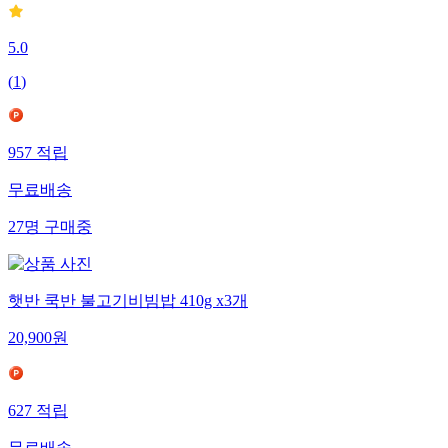
5.0
(
1
)
957
적립
무료배송
27
명
구매중
햇반 쿡반 불고기비빔밥 410g x3개
20,900
원
627
적립