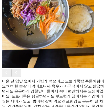
더운 날 입맛 없어서 가볍게 먹으려고 도토리묵밥 주문해봤어
요ㅎㅎ 한 숟갈 떠먹어보니까 육수가 자극적이지 않고 깔끔하
면서도 은은하게 감칠맛이 돌아서 속이 편안해지는 느낌이었
어요. 도토리묵은 탱글하면서도 부드럽게 끊어지는 식감이라
씹는 재미가 있고, 밥이랑 같이 먹으면 포만감도 은근히 잘 차
요. 김가루랑 오이, 김치 같은 고명들이 올라가 있어서 중간중