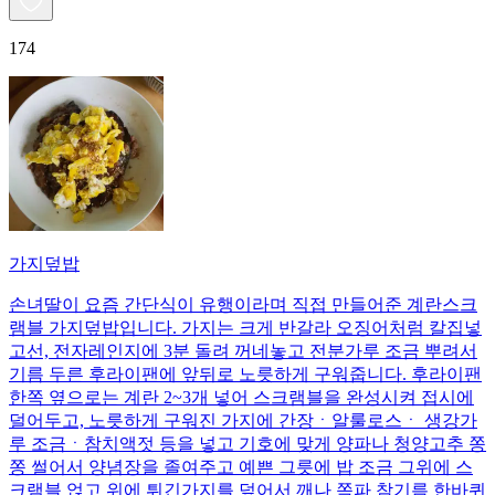
174
가지덮밥
손녀딸이 요즘 간단식이 유행이라며 직접 만들어준 계란스크
램블 가지덮밥입니다. 가지는 크게 반갈라 오징어처럼 칼집넣
고선, 전자레인지에 3분 돌려 꺼네놓고 전분가루 조금 뿌려서
기름 두른 후라이팬에 앞뒤로 노릇하게 구워줍니다. 후라이팬
한쪽 옆으로는 계란 2~3개 넣어 스크램블을 완성시켜 접시에
덜어두고, 노릇하게 구워진 가지에 간장ㆍ알룰로스ㆍ 생강가
루 조금ㆍ참치액젓 등을 넣고 기호에 맞게 양파나 청양고추 쫑
쫑 썰어서 양념장을 졸여주고 예쁜 그릇에 밥 조금 그위에 스
크램블 얹고 위에 튀긴가지를 덮어서 깨나 쪽파 참기름 한바퀴