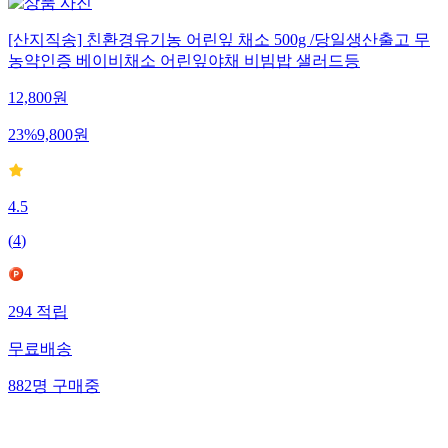
[산지직송] 친환경유기농 어린잎 채소 500g /당일생산출고 무
농약인증 베이비채소 어린잎야채 비빔밥 샐러드등
12,800
원
23
%
9,800
원
4.5
(
4
)
294
적립
무료배송
882
명
구매중