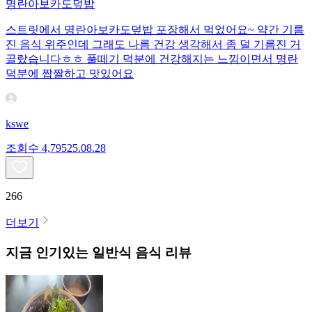
명란아보카도덮밥
스트릿에서 명란아보카도덮밥 포장해서 먹었어요~ 약간 기름
진 음식 위주인데 그래도 나름 건강 생각해서 좀 덜 기름진 거
골랐습니다ㅎㅎ 풀떼기 덕분에 건강해지는 느낌이면서 명란
덕분에 짭짤하고 맛있어요
kswe
조회수
4,795
25.08.28
266
더보기
지금 인기있는
일반식
음식 리뷰