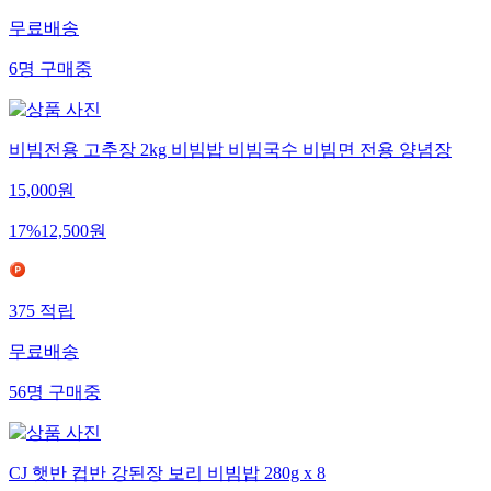
무료배송
6
명
구매중
비빔전용 고추장 2kg 비빔밥 비빔국수 비빔면 전용 양념장
15,000
원
17
%
12,500
원
375
적립
무료배송
56
명
구매중
CJ 햇반 컵반 강된장 보리 비빔밥 280g x 8