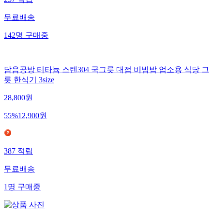
237
적립
무료배송
142
명
구매중
담음공방 티타늄 스텐304 국그릇 대접 비빔밥 업소용 식당 그
릇 한식기 3size
28,800
원
55
%
12,900
원
387
적립
무료배송
1
명
구매중