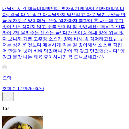
배달로 시킨 제육비빔밥인데 혼자먹기엔 양이 진짜 대박입니
다;; 결국 다 못 먹고 다음날까지 먹으려고 따로 남겨두었을 만
큼 혜자로운 양이에요! 뚜껑 열자마자 불향이 훅 나는데 고기
맛이 인위적이지 않고 숯불 맛이라 참 맛있네요~!특히 계란후
라이 2개 올려주는 센스는 굳!! ​다만 밥이랑 야채 양이 워낙 많
다 보니까 기본 고추장 소스가 양에 비해 좀 적더라고요ㅠ.ㅠ
저는 싱거운 것보다 매콤하게 먹는 걸 좋아해서 소스를 직접
더 만들어 넣어 비벼 먹었더니 간이 딱 맞고 맛있었습니다! 양
많고 불맛 나는 제육 좋아하시면 꼭 드셔보세요~^^
으앵
조회수
1.1만
26.06.30
167