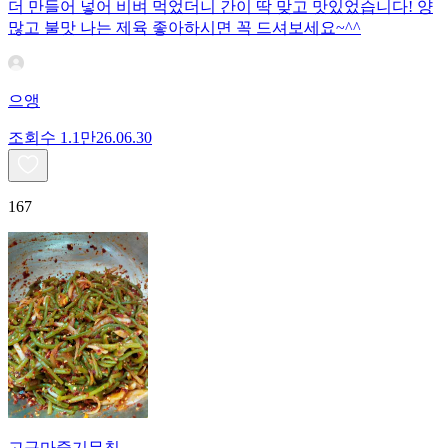
더 만들어 넣어 비벼 먹었더니 간이 딱 맞고 맛있었습니다! 양
많고 불맛 나는 제육 좋아하시면 꼭 드셔보세요~^^
으앵
조회수
1.1만
26.06.30
167
고구마줄기무침