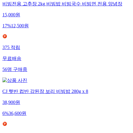
비빔전용 고추장 2kg 비빔밥 비빔국수 비빔면 전용 양념장
15,000
원
17
%
12,500
원
375
적립
무료배송
56
명
구매중
CJ 햇반 컵반 강된장 보리 비빔밥 280g x 8
38,900
원
6
%
36,600
원