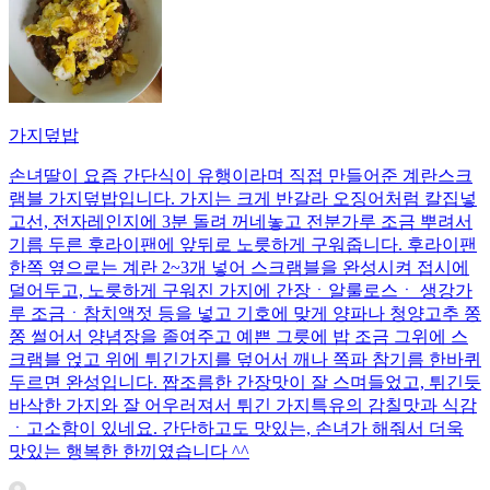
가지덮밥
손녀딸이 요즘 간단식이 유행이라며 직접 만들어준 계란스크
램블 가지덮밥입니다. 가지는 크게 반갈라 오징어처럼 칼집넣
고선, 전자레인지에 3분 돌려 꺼네놓고 전분가루 조금 뿌려서
기름 두른 후라이팬에 앞뒤로 노릇하게 구워줍니다. 후라이팬
한쪽 옆으로는 계란 2~3개 넣어 스크램블을 완성시켜 접시에
덜어두고, 노릇하게 구워진 가지에 간장ㆍ알룰로스ㆍ 생강가
루 조금ㆍ참치액젓 등을 넣고 기호에 맞게 양파나 청양고추 쫑
쫑 썰어서 양념장을 졸여주고 예쁜 그릇에 밥 조금 그위에 스
크램블 얹고 위에 튀긴가지를 덮어서 깨나 쪽파 참기름 한바퀴
두르면 완성입니다. 짭조름한 간장맛이 잘 스며들었고, 튀긴듯
바삭한 가지와 잘 어우러져서 튀긴 가지특유의 감칠맛과 식감
ㆍ고소함이 있네요. 간단하고도 맛있는, 손녀가 해줘서 더욱
맛있는 행복한 한끼였습니다 ^^