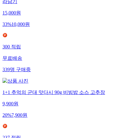
라담기
15,000
원
33
%
10,000
원
300
적립
무료배송
339
명
구매중
1+1 추억의 군대 맛다시 90g 비빔밥 소스 고추장
9,900
원
20
%
7,900
원