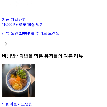
지금 가입하고
10,000P + 로또 10장
받기
리뷰 쓰면
2,000P
를 추가로 드려요
비빔밥 / 덮밥
을 먹은 유저들의 다른 리뷰
명란아보카도덮밥