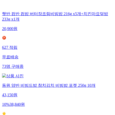
햇반 컵반 컵밥 버터장조림비빔밥 216g x5개+치킨마요덮밥
233g x1개
20,900
원
627
적립
무료배송
73
명
구매중
동원 양반 비빔드밥 참치김치 비빔밥 포켓 250g 10개
43,150
원
10
%
38,840
원