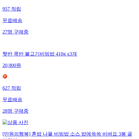
957
적립
무료배송
27
명
구매중
햇반 쿡반 불고기비빔밥 410g x3개
20,900
원
627
적립
무료배송
28
명
구매중
[만원의행복] 혼밥 나물 비빔밥 소스 밥에쓱쓱 비벼요 3봉 골