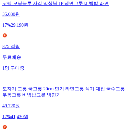
코렐 모닝블루 사각 믹싱볼 1P 냉면그릇 비빔밥 라면
35,030
원
17
%
29,190
원
875
적립
무료배송
1
명
구매중
도자기 그릇 국그릇 20cm 면기 라면그릇 식기 대접 국수그릇
우동그릇 비빔밥그릇 냉면기
49,720
원
17
%
41,430
원