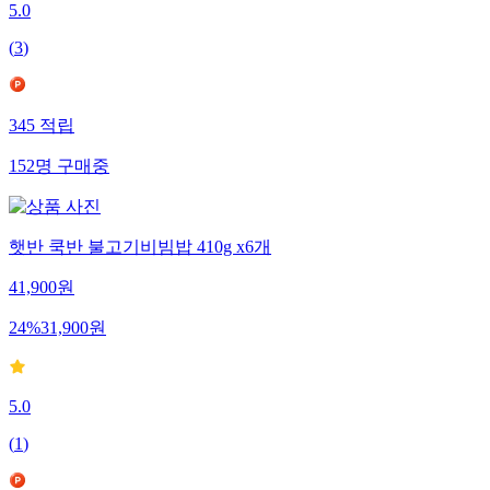
5.0
(
3
)
345
적립
152
명
구매중
햇반 쿡반 불고기비빔밥 410g x6개
41,900
원
24
%
31,900
원
5.0
(
1
)