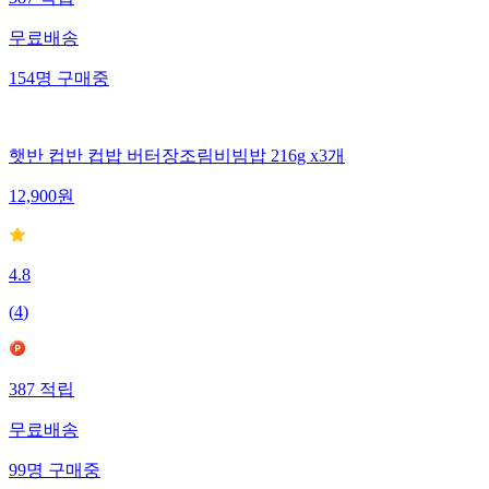
무료배송
154
명
구매중
햇반 컵반 컵밥 버터장조림비빔밥 216g x3개
12,900
원
4.8
(
4
)
387
적립
무료배송
99
명
구매중