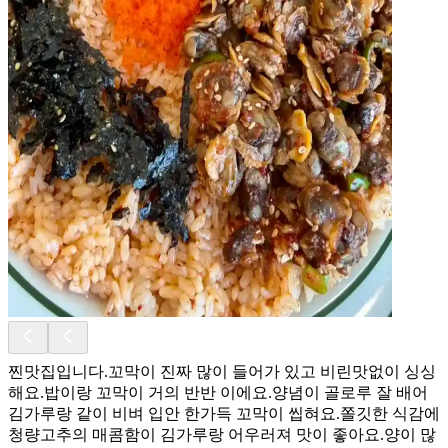
찐맛집입니다.꼬막이 진짜 많이 들어가 있고 비린맛없이 싱싱
해요.밥이랑 꼬막이 거의 반반 이에요.양념이 골로루 잘 배어
김가루랑 같이 비벼 입안 한가득 꼬막이 씹혀요.쫄깃한 식감에
청량고추의 매콤함이 김가루랑 어우러져 맛이 좋아요.양이 많