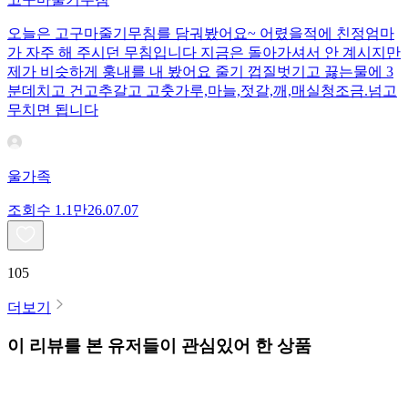
오늘은 고구마줄기무침를 담궈봤어요~ 어렸을적에 친정엄마
가 자주 해 주시던 무침입니다 지금은 돌아가셔서 안 계시지만
제가 비슷하게 훙내를 내 봤어요 줄기 껍질벗기고 끓는물에 3
분데치고 건고추갈고 고춧가루,마늘,젓갈,깨,매실청조금.넘고
무치면 됩니다
울가족
조회수
1.1만
26.07.07
105
더보기
이 리뷰를 본 유저들이 관심있어 한 상품