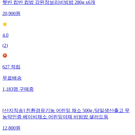
햇반 컵반 컵밥 강된장보리비빔밥 280g x6개
20,900
원
4.0
(
2
)
627
적립
무료배송
1,183
명
구매중
[산지직송] 친환경유기농 어린잎 채소 500g /당일생산출고 무
농약인증 베이비채소 어린잎야채 비빔밥 샐러드등
12,800
원