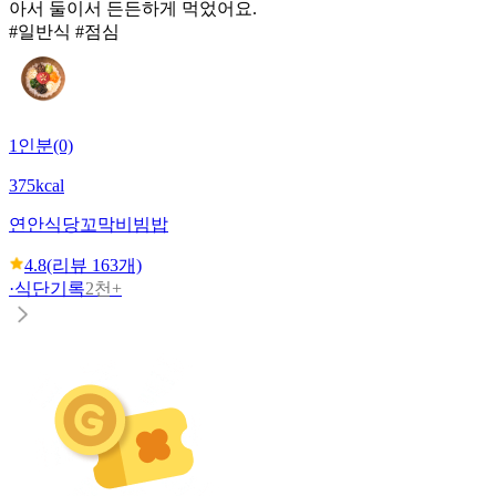
아서 둘이서 든든하게 먹었어요.
#일반식 #점심
1인분(0)
375kcal
연안식당
꼬막비빔밥
4.8
(리뷰
163
개)
·
식단기록
2천+