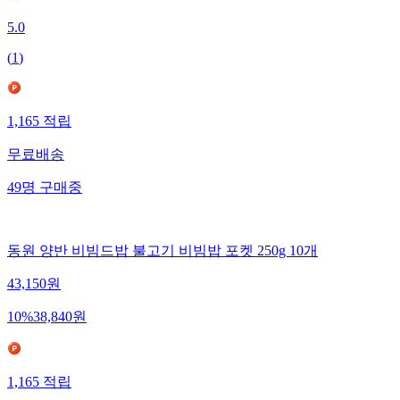
5.0
(
1
)
1,165
적립
무료배송
49
명
구매중
동원 양반 비빔드밥 불고기 비빔밥 포켓 250g 10개
43,150
원
10
%
38,840
원
1,165
적립