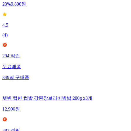
23
%
9,800
원
4.5
(
4
)
294
적립
무료배송
849
명
구매중
햇반 컵반 컵밥 강된장보리비빔밥 280g x3개
12,900
원
387
적립