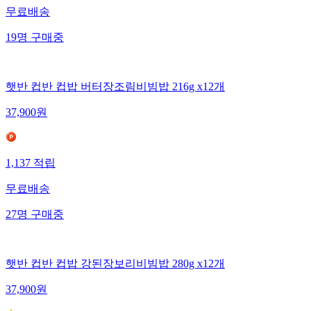
무료배송
19
명
구매중
햇반 컵반 컵밥 버터장조림비빔밥 216g x12개
37,900
원
1,137
적립
무료배송
27
명
구매중
햇반 컵반 컵밥 강된장보리비빔밥 280g x12개
37,900
원