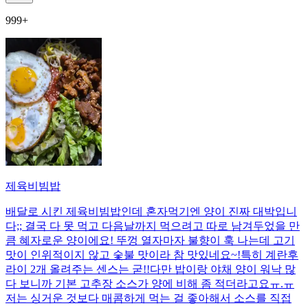
999+
제육비빔밥
배달로 시킨 제육비빔밥인데 혼자먹기엔 양이 진짜 대박입니
다;; 결국 다 못 먹고 다음날까지 먹으려고 따로 남겨두었을 만
큼 혜자로운 양이에요! 뚜껑 열자마자 불향이 훅 나는데 고기
맛이 인위적이지 않고 숯불 맛이라 참 맛있네요~!특히 계란후
라이 2개 올려주는 센스는 굳!! ​다만 밥이랑 야채 양이 워낙 많
다 보니까 기본 고추장 소스가 양에 비해 좀 적더라고요ㅠ.ㅠ
저는 싱거운 것보다 매콤하게 먹는 걸 좋아해서 소스를 직접