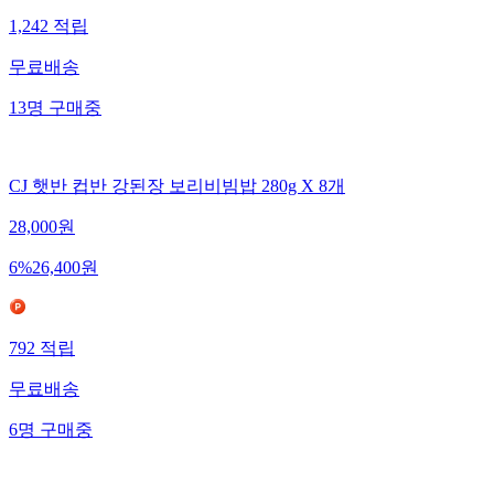
1,242
적립
무료배송
13
명
구매중
CJ 햇반 컵반 강된장 보리비빔밥 280g X 8개
28,000
원
6
%
26,400
원
792
적립
무료배송
6
명
구매중