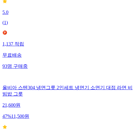
5.0
(
1
)
1,137
적립
무료배송
93
명
구매중
올비아 스텐304 냉면그릇 2인세트 냉면기 소면기 대접 라면 비
빔밥 그릇
21,600
원
47
%
11,500
원