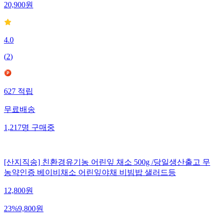
20,900
원
4.0
(
2
)
627
적립
무료배송
1,217
명
구매중
[산지직송] 친환경유기농 어린잎 채소 500g /당일생산출고 무
농약인증 베이비채소 어린잎야채 비빔밥 샐러드등
12,800
원
23
%
9,800
원