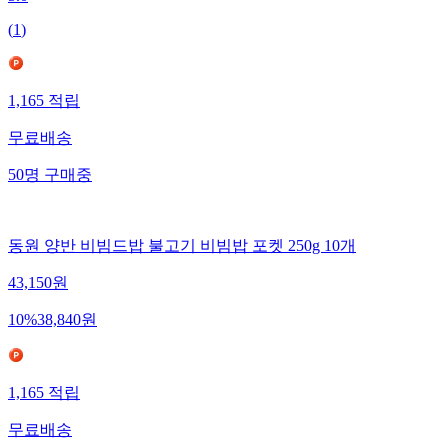
(
1
)
1,165
적립
무료배송
50
명
구매중
동원 양반 비빔드밥 불고기 비빔밥 포켓 250g 10개
43,150
원
10
%
38,840
원
1,165
적립
무료배송