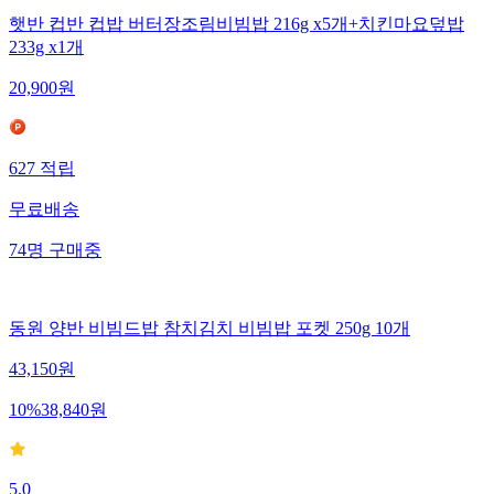
햇반 컵반 컵밥 버터장조림비빔밥 216g x5개+치킨마요덮밥
233g x1개
20,900
원
627
적립
무료배송
74
명
구매중
동원 양반 비빔드밥 참치김치 비빔밥 포켓 250g 10개
43,150
원
10
%
38,840
원
5.0