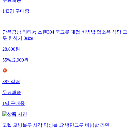
무료배송
143
명
구매중
담음공방 티타늄 스텐304 국그릇 대접 비빔밥 업소용 식당 그
릇 한식기 3size
28,800
원
55
%
12,900
원
387
적립
무료배송
1
명
구매중
코렐 모닝블루 사각 믹싱볼 1P 냉면그릇 비빔밥 라면