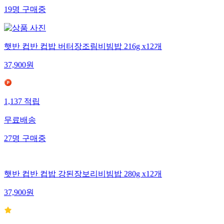
19
명
구매중
햇반 컵반 컵밥 버터장조림비빔밥 216g x12개
37,900
원
1,137
적립
무료배송
27
명
구매중
햇반 컵반 컵밥 강된장보리비빔밥 280g x12개
37,900
원