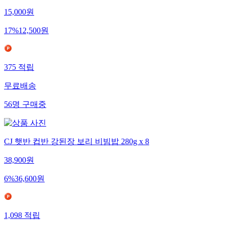
15,000
원
17
%
12,500
원
375
적립
무료배송
56
명
구매중
CJ 햇반 컵반 강된장 보리 비빔밥 280g x 8
38,900
원
6
%
36,600
원
1,098
적립