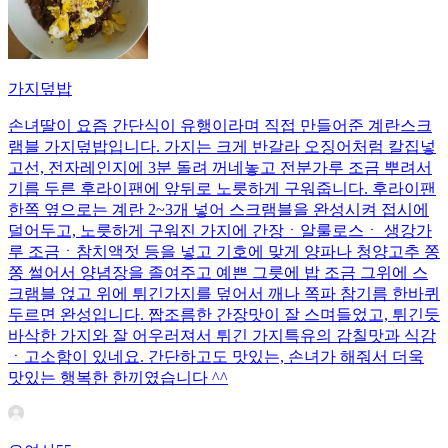
가지덮밥
손녀딸이 요즘 간단식이 유행이라며 직접 만들어준 계란스크
램블 가지덮밥입니다. 가지는 크게 반갈라 오징어처럼 칼집넣
고선, 전자레인지에 3분 돌려 꺼네놓고 전분가루 조금 뿌려서
기름 두른 후라이팬에 앞뒤로 노릇하게 구워줍니다. 후라이팬
한쪽 옆으로는 계란 2~3개 넣어 스크램블을 완성시켜 접시에
덜어두고, 노릇하게 구워진 가지에 간장ㆍ알룰로스ㆍ 생강가
루 조금ㆍ참치액젓 등을 넣고 기호에 맞게 양파나 청양고추 쫑
쫑 썰어서 양념장을 졸여주고 예쁜 그릇에 밥 조금 그위에 스
크램블 얹고 위에 튀긴가지를 덮어서 깨나 쪽파 참기름 한바퀴
두르면 완성입니다. 짭조름한 간장맛이 잘 스며들었고, 튀긴듯
바삭한 가지와 잘 어우러져서 튀긴 가지특유의 감칠맛과 식감
ㆍ고소함이 있네요. 간단하고도 맛있는, 손녀가 해줘서 더욱
맛있는 행복한 한끼였습니다 ^^