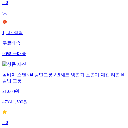
5.0
(
1
)
1,137
적립
무료배송
96
명
구매중
올비아 스텐304 냉면그릇 2인세트 냉면기 소면기 대접 라면 비
빔밥 그릇
21,600
원
47
%
11,500
원
5.0