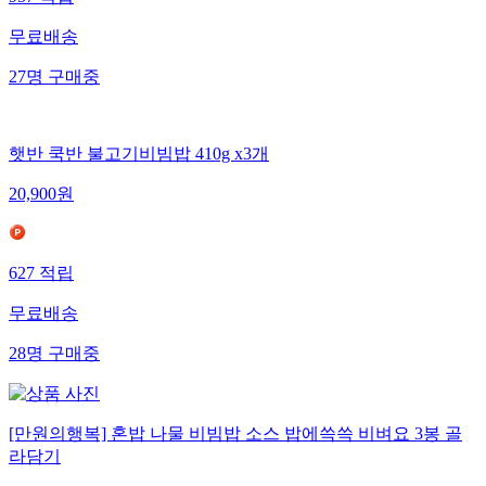
957
적립
무료배송
27
명
구매중
햇반 쿡반 불고기비빔밥 410g x3개
20,900
원
627
적립
무료배송
28
명
구매중
[만원의행복] 혼밥 나물 비빔밥 소스 밥에쓱쓱 비벼요 3봉 골
라담기