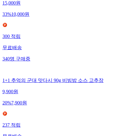
15,000
원
33
%
10,000
원
300
적립
무료배송
340
명
구매중
1+1 추억의 군대 맛다시 90g 비빔밥 소스 고추장
9,900
원
20
%
7,900
원
237
적립