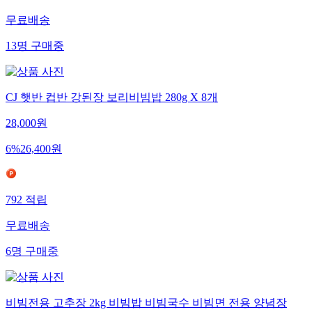
1,242
적립
무료배송
13
명
구매중
CJ 햇반 컵반 강된장 보리비빔밥 280g X 8개
28,000
원
6
%
26,400
원
792
적립
무료배송
6
명
구매중
비빔전용 고추장 2kg 비빔밥 비빔국수 비빔면 전용 양념장