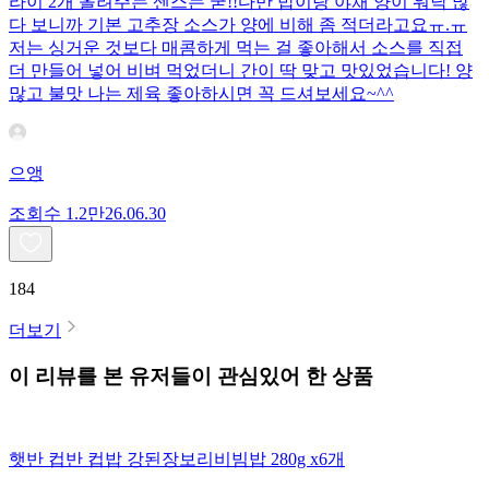
라이 2개 올려주는 센스는 굳!! ​다만 밥이랑 야채 양이 워낙 많
다 보니까 기본 고추장 소스가 양에 비해 좀 적더라고요ㅠ.ㅠ
저는 싱거운 것보다 매콤하게 먹는 걸 좋아해서 소스를 직접
더 만들어 넣어 비벼 먹었더니 간이 딱 맞고 맛있었습니다! 양
많고 불맛 나는 제육 좋아하시면 꼭 드셔보세요~^^
으앵
조회수
1.2만
26.06.30
184
더보기
이 리뷰를 본 유저들이 관심있어 한 상품
햇반 컵반 컵밥 강된장보리비빔밥 280g x6개