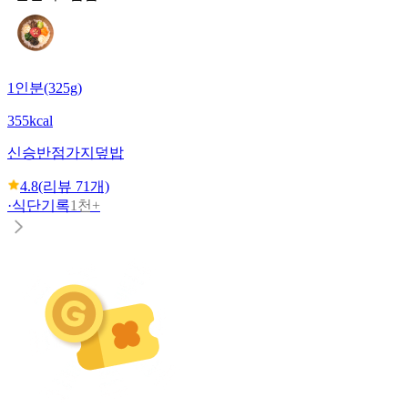
1인분(325g)
355kcal
신승반점
가지덮밥
4.8
(리뷰
71
개)
·
식단기록
1천+