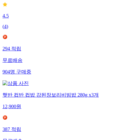
4.5
(
4
)
294
적립
무료배송
904
명
구매중
햇반 컵반 컵밥 강된장보리비빔밥 280g x3개
12,900
원
387
적립