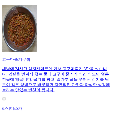
고구마줄기무침
새벽에 24시간 식자재마트에 가서 고구마줄기 3단을 샀습니
다. 껍질을 벗겨서 끓는 물에 고구마 줄기가 약간 익으면 얼른
찬물에 헹굽니다. 물기를 짜고, 밀가루 풀을 쑤어서 김치를 담
듯이 갖은 양념으로 버무리면 자연적인 단맛과 아삭한 식감에
놀라는 맛있는 반찬이 됩니다.
라임미소가