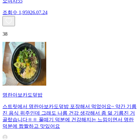
오여사55
조회수
1,959
26.07.24
38
명란아보카도덮밥
스트릿에서 명란아보카도덮밥 포장해서 먹었어요~ 약간 기름
진 음식 위주인데 그래도 나름 건강 생각해서 좀 덜 기름진 거
골랐습니다ㅎㅎ 풀떼기 덕분에 건강해지는 느낌이면서 명란
덕분에 짭짤하고 맛있어요