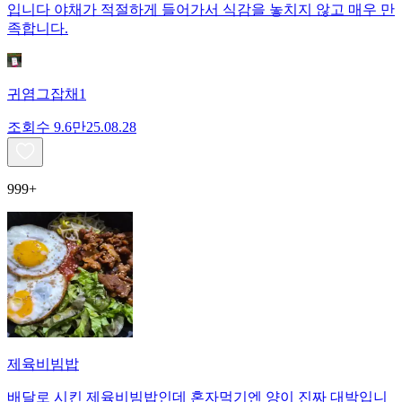
입니다 야채가 적절하게 들어가서 식감을 놓치지 않고 매우 만
족합니다.
귀염그잡채1
조회수
9.6만
25.08.28
999+
제육비빔밥
배달로 시킨 제육비빔밥인데 혼자먹기엔 양이 진짜 대박입니