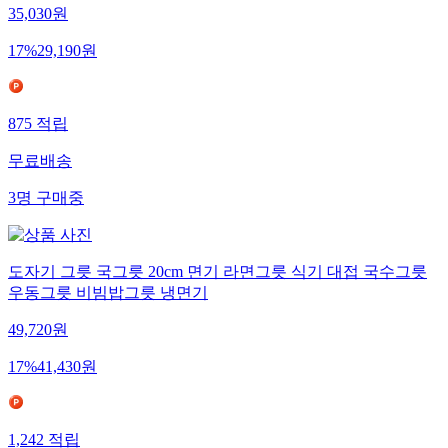
35,030
원
17
%
29,190
원
875
적립
무료배송
3
명
구매중
도자기 그릇 국그릇 20cm 면기 라면그릇 식기 대접 국수그릇
우동그릇 비빔밥그릇 냉면기
49,720
원
17
%
41,430
원