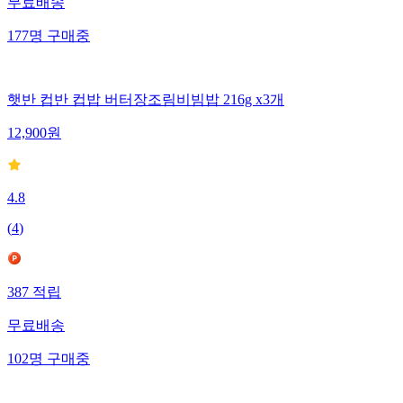
무료배송
177
명
구매중
햇반 컵반 컵밥 버터장조림비빔밥 216g x3개
12,900
원
4.8
(
4
)
387
적립
무료배송
102
명
구매중