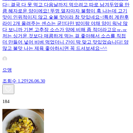
다;; 결국 다 못 먹고 다음날까지 먹으려고 따로 남겨두었을 만
큼 혜자로운 양이에요! 뚜껑 열자마자 불향이 훅 나는데 고기
맛이 인위적이지 않고 숯불 맛이라 참 맛있네요~!특히 계란후
라이 2개 올려주는 센스는 굳!! ​다만 밥이랑 야채 양이 워낙 많
다 보니까 기본 고추장 소스가 양에 비해 좀 적더라고요ㅠ.ㅠ
저는 싱거운 것보다 매콤하게 먹는 걸 좋아해서 소스를 직접
더 만들어 넣어 비벼 먹었더니 간이 딱 맞고 맛있었습니다! 양
많고 불맛 나는 제육 좋아하시면 꼭 드셔보세요~^^
으앵
조회수
1.2만
26.06.30
184