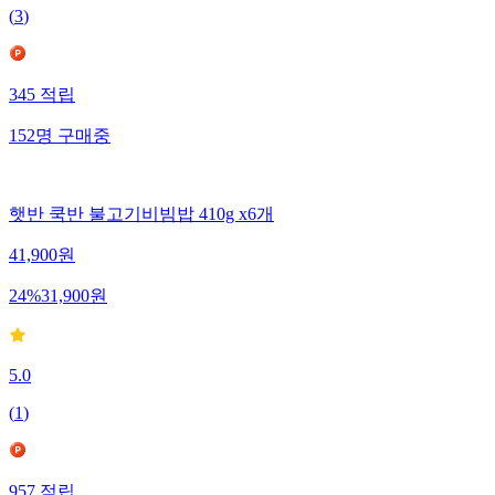
(
3
)
345
적립
152
명
구매중
햇반 쿡반 불고기비빔밥 410g x6개
41,900
원
24
%
31,900
원
5.0
(
1
)