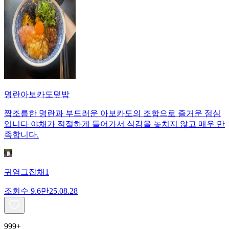
명란아보카도덮밥
짭조름한 명란과 부드러운 아보카도의 조합으로 즐거운 점심
입니다 야채가 적절하게 들어가서 식감을 놓치지 않고 매우 만
족합니다.
귀염그잡채1
조회수
9.6만
25.08.28
999+