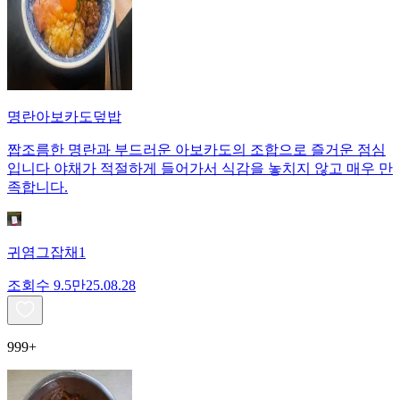
명란아보카도덮밥
짭조름한 명란과 부드러운 아보카도의 조합으로 즐거운 점심
입니다 야채가 적절하게 들어가서 식감을 놓치지 않고 매우 만
족합니다.
귀염그잡채1
조회수
9.5만
25.08.28
999+