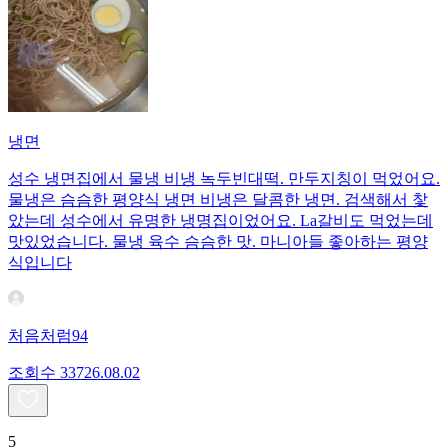
냉면
성수 냉면집에서 물냉 비냉 녹두빈대떡. 만두지칭이 먹었어요.
물냉은 슴슴한 평양식 냉면 비냉은 달콤한 냉면. 검색해서 찿
았는데 성수에서 유명한 냉명집이었어요. La갈비도 먹었는데
맛있었습니다. 물냉 육수 슴슴한 맛. 마니아들 좋아하는 평양
식입니다
처음처럼94
조회수
337
26.08.02
5