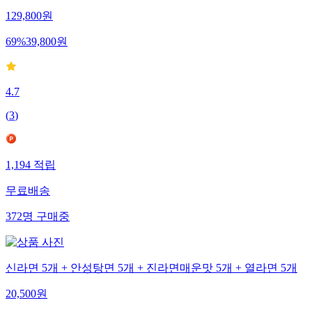
129,800
원
69
%
39,800
원
4.7
(
3
)
1,194
적립
무료배송
372
명
구매중
신라면 5개 + 안성탕면 5개 + 진라면매운맛 5개 + 열라면 5개
20,500
원