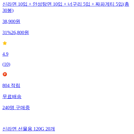
신라면 10입 + 안성탕면 10입 + 너구리 5입 + 짜파게티 5입(총
30봉)
38,900
원
31
%
26,800
원
4.9
(
10
)
804
적립
무료배송
240
명
구매중
신라면 선물용 120G 20개