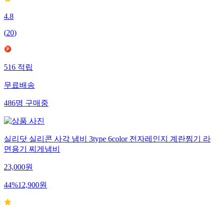
4.8
(
20
)
516
적립
무료배송
486
명
구매중
실리닷 실리콘 사각 냄비 3type 6color 전자레인지 계란찜기 라
면용기 찌게냄비
23,000
원
44
%
12,900
원