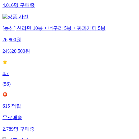
4,016
명
구매중
[농심] 신라면 10봉 + 너구리 5봉 + 짜파게티 5봉
26,800
원
24
%
20,500
원
4.7
(
56
)
615
적립
무료배송
2,789
명
구매중