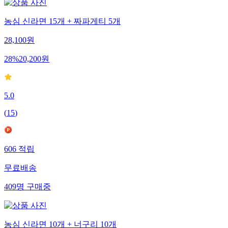
농심 신라면 15개 + 짜파게티 5개
28,100
원
28
%
20,200
원
5.0
(
15
)
606
적립
무료배송
409
명
구매중
농심 신라면 10개 + 너구리 10개