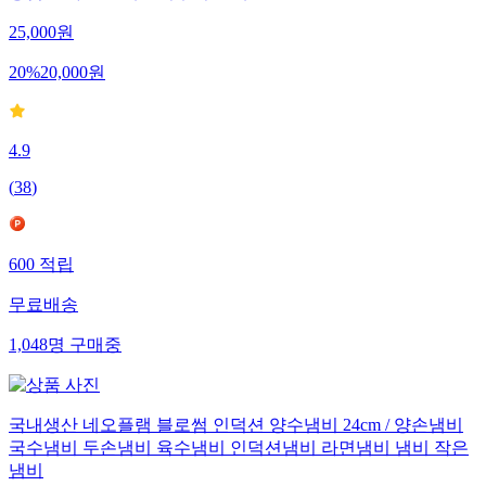
25,000
원
20
%
20,000
원
4.9
(
38
)
600
적립
무료배송
1,048
명
구매중
국내생산 네오플램 블로썸 인덕션 양수냄비 24cm / 양손냄비
국수냄비 두손냄비 육수냄비 인덕션냄비 라면냄비 냄비 작은
냄비