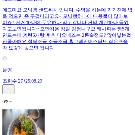
에그마요 모닝빵 샌드위치 입니다. 수영을 하는데 가기전에 밥
을 먹으면 좀 무겁더라고요~ 모닝빵하나에 내용물이 많아보
이죠? 저거 하나에 두유하나 먹고갑니다 거의 계란하나 들었
다고보면됩니다~ 포만감은 정말 엄청나구요 레시피는 빵5개
만드는데 계란5개랑 후추 마요네즈는 2큰술정도? 많이넣는걸
안좋아해요 설탕조금 소금조금 홀그레인머스터드 작은큰술
딱 요렇게 넣으면 됩니다.
똘맹
조회수
2만
25.08.29
999+