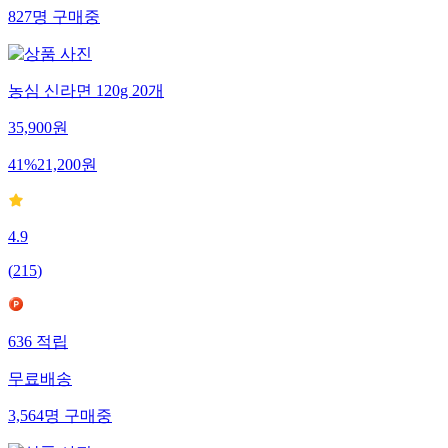
827
명
구매중
농심 신라면 120g 20개
35,900
원
41
%
21,200
원
4.9
(
215
)
636
적립
무료배송
3,564
명
구매중