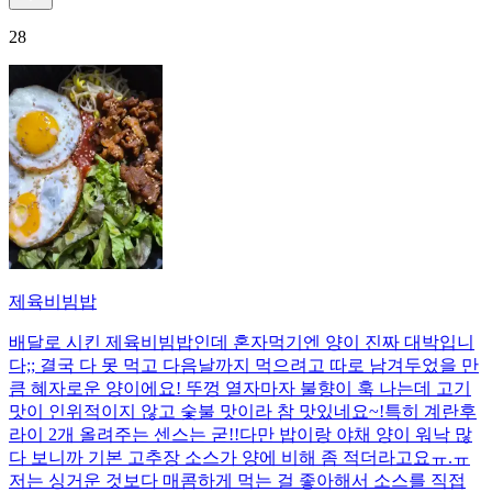
28
제육비빔밥
배달로 시킨 제육비빔밥인데 혼자먹기엔 양이 진짜 대박입니
다;; 결국 다 못 먹고 다음날까지 먹으려고 따로 남겨두었을 만
큼 혜자로운 양이에요! 뚜껑 열자마자 불향이 훅 나는데 고기
맛이 인위적이지 않고 숯불 맛이라 참 맛있네요~!특히 계란후
라이 2개 올려주는 센스는 굳!! ​다만 밥이랑 야채 양이 워낙 많
다 보니까 기본 고추장 소스가 양에 비해 좀 적더라고요ㅠ.ㅠ
저는 싱거운 것보다 매콤하게 먹는 걸 좋아해서 소스를 직접