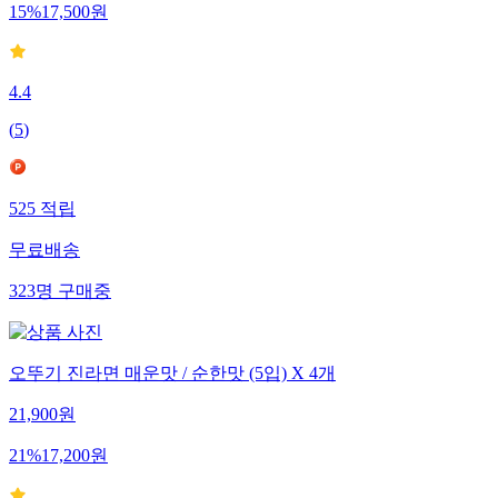
15
%
17,500
원
4.4
(
5
)
525
적립
무료배송
323
명
구매중
오뚜기 진라면 매운맛 / 순한맛 (5입) X 4개
21,900
원
21
%
17,200
원