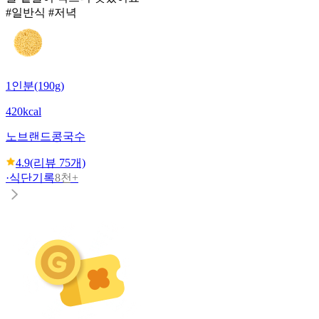
#일반식 #저녁
1인분(190g)
420kcal
노브랜드
콩국수
4.9
(리뷰
75
개)
·
식단기록
8천+