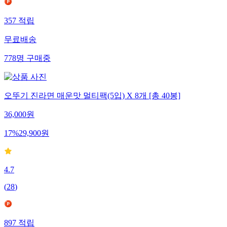
357
적립
무료배송
778
명
구매중
오뚜기 진라면 매운맛 멀티팩(5입) X 8개 [총 40봉]
36,000
원
17
%
29,900
원
4.7
(
28
)
897
적립