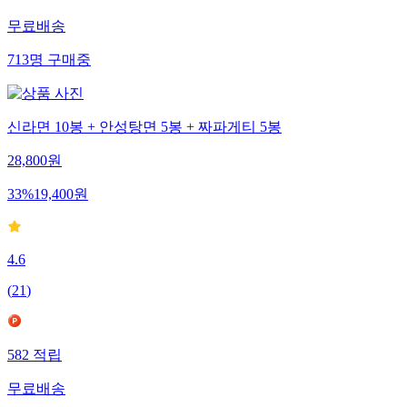
무료배송
713
명
구매중
신라면 10봉 + 안성탕면 5봉 + 짜파게티 5봉
28,800
원
33
%
19,400
원
4.6
(
21
)
582
적립
무료배송