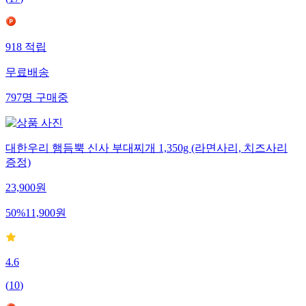
(
17
)
918
적립
무료배송
797
명
구매중
대한우리 햄듬뿍 신사 부대찌개 1,350g (라면사리, 치즈사리
증정)
23,900
원
50
%
11,900
원
4.6
(
10
)