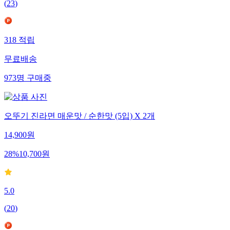
(
23
)
318
적립
무료배송
973
명
구매중
오뚜기 진라면 매운맛 / 순한맛 (5입) X 2개
14,900
원
28
%
10,700
원
5.0
(
20
)