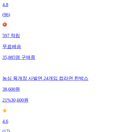
4.8
(
96
)
597
적립
무료배송
35,885
명
구매중
농심 육개장 사발면 24개입 컵라면 한박스
38,600
원
21
%
30,600
원
4.6