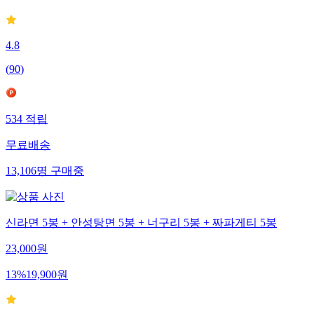
4.8
(
90
)
534
적립
무료배송
13,106
명
구매중
신라면 5봉 + 안성탕면 5봉 + 너구리 5봉 + 짜파게티 5봉
23,000
원
13
%
19,900
원