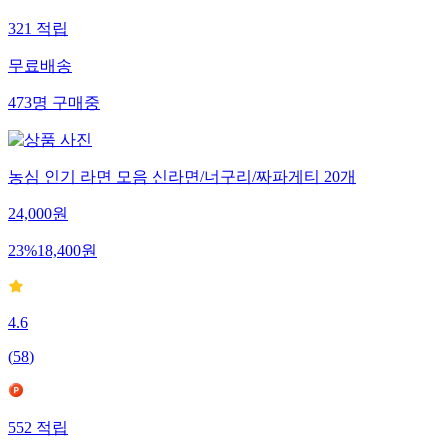
321
적립
무료배송
473
명
구매중
농심 인기 라면 모음 신라면/너구리/짜파게티 20개
24,000
원
23
%
18,400
원
4.6
(
58
)
552
적립