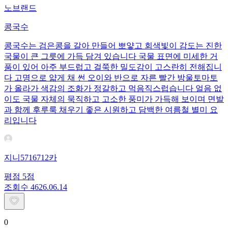
노브랜드
콩국수
콩국수는 검은콩을 갈아 만들어 뽀얗고 회색빛이 감도는 진한
국물이 큰 그릇에 가득 담겨 있습니다 국물 표면에 미세한 거
품이 있어 아주 부드럽고 걸쭉한 밀도감이 고스란히 전해집니
다 고명으로 얇게 채 썬 오이와 반으로 자른 빨간 방울토마토
가 올라가 색감의 조화가 정갈하고 먹음직스럽습니다 얼음 없
이도 국물 자체의 묵직하고 고소한 풍미가 가득해 보이며 면발
과 함께 후루룩 채우기 좋은 시원하고 담백한 여름철 별미 요
리입니다
지니5716712카
평점
5
점
조회수
46
26.06.14
0