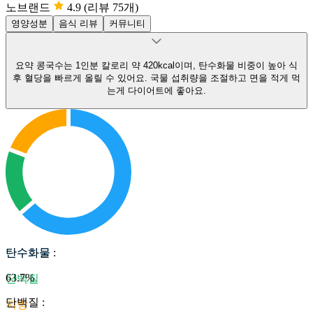
노브랜드
4.9
(리뷰 75개)
영양성분
음식 리뷰
커뮤니티
요약
콩국수는 1인분 칼로리 약 420kcal이며, 탄수화물 비중이 높아 식
후 혈당을 빠르게 올릴 수 있어요.
국물 섭취량을 조절하고 면을 적게 먹
는게 다이어트에 좋아요.
탄수화물
탄수화물
:
63.7
%
단백질
단백질
:
지방