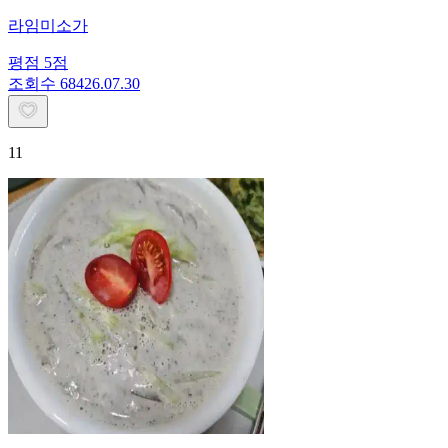
라임미소가
평점
5
점
조회수
684
26.07.30
11