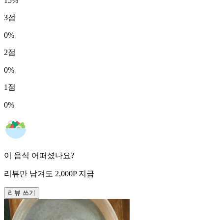
15
%
3
점
0
%
2
점
0
%
1
점
0
%
이 음식 어떠셨나요?
리뷰만 남겨도
2,000
P
지급
리뷰 쓰기