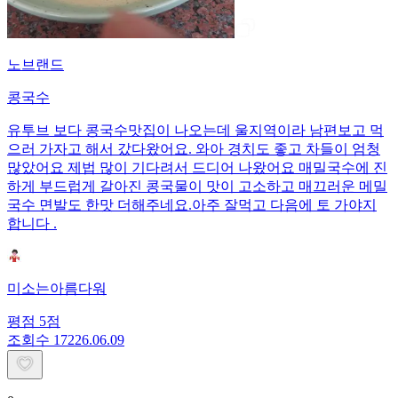
노브랜드
콩국수
유투브 보다 콩국수맛집이 나오는데 울지역이라 남편보고 먹
으러 가자고 해서 갔다왔어요. 와아 경치도 좋고 차들이 엄청
많았어요 제법 많이 기다려서 드디어 나왔어요 매밀국수에 진
하게 부드럽게 갈아진 콩국물이 맛이 고소하고 매끄러운 메밀
국수 면발도 한맛 더해주네요.아주 잘먹고 다음에 토 가야지
합니다 .
미소는아름다워
평점
5
점
조회수
172
26.06.09