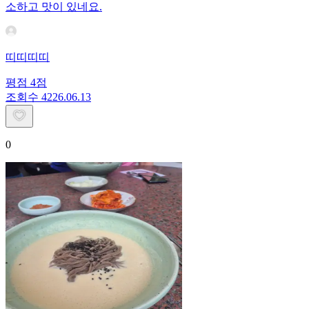
소하고 맛이 있네요.
띠띠띠띠
평점
4
점
조회수
42
26.06.13
0