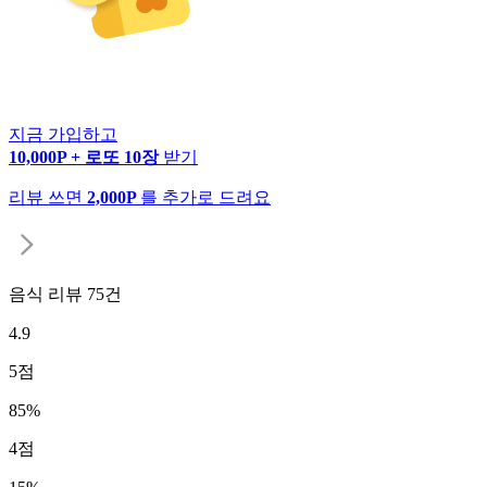
지금 가입하고
10,000P + 로또 10장
받기
리뷰 쓰면
2,000P
를 추가로 드려요
음식 리뷰
75
건
4.9
5
점
85
%
4
점