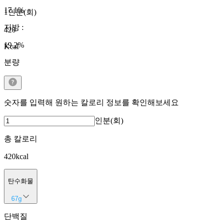
17.1
%
1인분(회)
지방
:
420
19.2
%
Kcal
분량
숫자를 입력해 원하는 칼로리 정보를 확인해보세요
인분(회)
총 칼로리
420
kcal
탄수화물
67
g
단백질