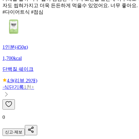
자도 씹혀가지고 더욱 든든하게 먹을수 있었어요. 너무 좋아요.
#다이어트식 #점심
1인분(450g)
1,700kcal
단백질 쉐이크
4.9
(리뷰
29
개)
·
식단기록
1천+
0
신고·제보