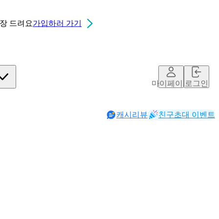
0장
드려요
가입하러 가기
마이페이지
로그인
캐시리뷰
친구초대 이벤트