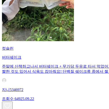
컷슬린
버터쉐이크
주말에 산책하고나서 버터쉐이크 + 무가당 두유로 타서 먹었어
짤한 것도 있어서 식욕도 잡아줘요! 단백질 쉐이크류 중에서 젤
지니5346972
조회수
649
25.09.22