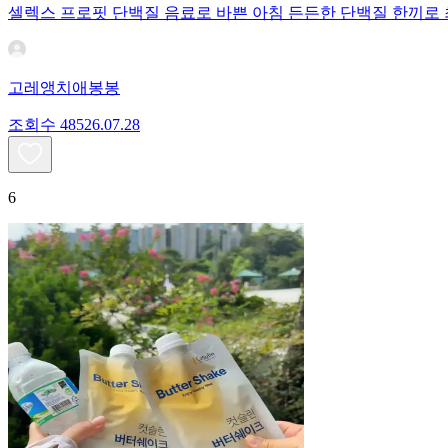
셀렉스 프로핏 단백질 음료로 바쁜 아침 든든한 단백질 한끼로
고레앵치애봉봉
조회수
485
26.07.28
6