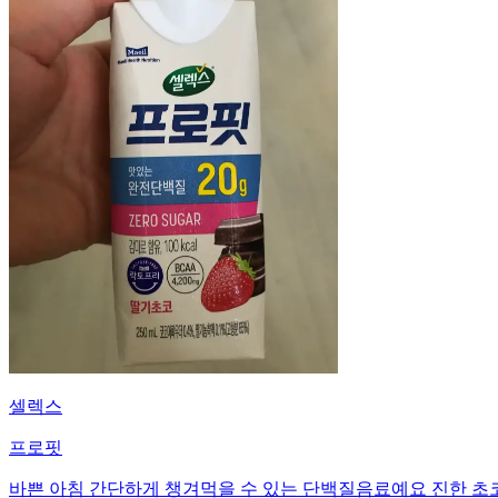
셀렉스
프로핏
바쁜 아침 간단하게 챙겨먹을 수 있는 단백질음료예요 진한 초