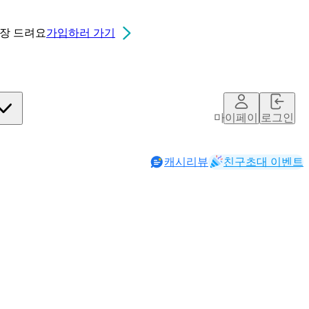
0장
드려요
가입하러 가기
마이페이지
로그인
캐시리뷰
친구초대 이벤트