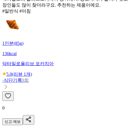
장인들도 많이 찾더라구요. 추천하는 제품이에요.
#일반식 #아침
1인분(85g)
136kcal
닥터밀로
올리브 포카치아
5.0
(리뷰
1
개)
·
식단기록
9회
0
신고·제보