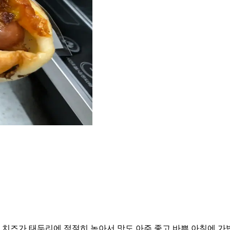
치즈가 태두리에 적절히 녹아서 맛도 아주 좋고 바쁜 아침에 가볍