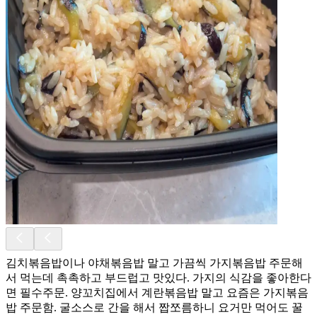
김치볶음밥이나 야채볶음밥 말고 가끔씩 가지볶음밥 주문해
서 먹는데 촉촉하고 부드럽고 맛있다. 가지의 식감을 좋아한다
면 필수주문. 양꼬치집에서 계란볶음밥 말고 요즘은 가지볶음
밥 주문함. 굴소스로 간을 해서 짭쪼름하니 요거만 먹어도 꿀