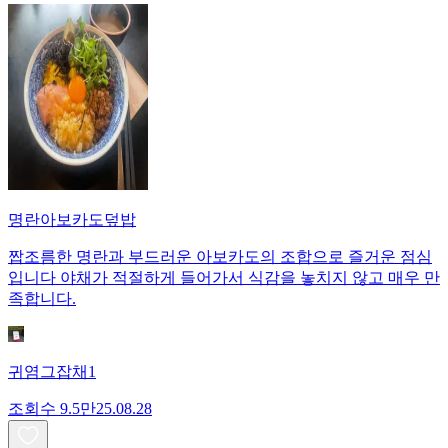
명란아보카도덮밥
짭조름한 명란과 부드러운 아보카도의 조합으로 즐거운 점심
입니다 야채가 적절하게 들어가서 식감을 놓치지 않고 매우 만
족합니다.
귀염그잡채1
조회수
9.5만
25.08.28