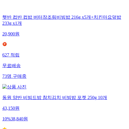
햇반 컵반 컵밥 버터장조림비빔밥 216g x5개+치킨마요덮밥
233g x1개
20,900
원
627
적립
무료배송
73
명
구매중
동원 양반 비빔드밥 참치김치 비빔밥 포켓 250g 10개
43,150
원
10
%
38,840
원