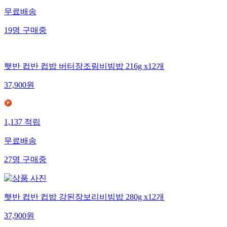
무료배송
19
명
구매중
햇반 컵반 컵밥 버터장조림비빔밥 216g x12개
37,900
원
1,137
적립
무료배송
27
명
구매중
햇반 컵반 컵밥 강된장보리비빔밥 280g x12개
37,900
원