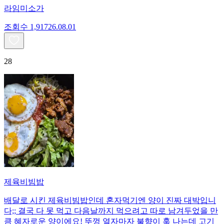
라임미소가
조회수
1,917
26.08.01
28
제육비빔밥
배달로 시킨 제육비빔밥인데 혼자먹기엔 양이 진짜 대박입니
다;; 결국 다 못 먹고 다음날까지 먹으려고 따로 남겨두었을 만
큼 혜자로운 양이에요! 뚜껑 열자마자 불향이 훅 나는데 고기