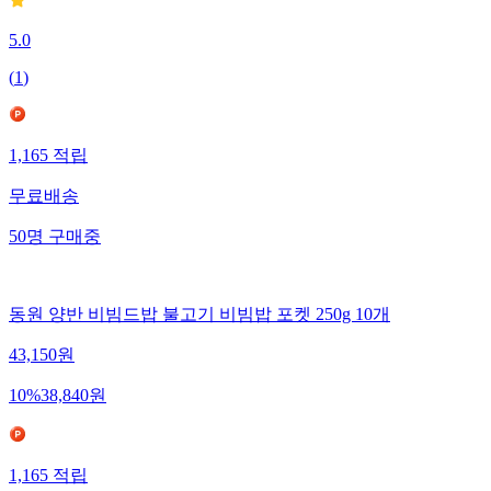
5.0
(
1
)
1,165
적립
무료배송
50
명
구매중
동원 양반 비빔드밥 불고기 비빔밥 포켓 250g 10개
43,150
원
10
%
38,840
원
1,165
적립