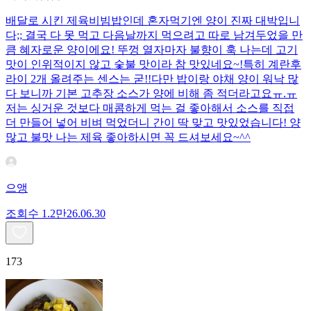
배달로 시킨 제육비빔밥인데 혼자먹기엔 양이 진짜 대박입니
다;; 결국 다 못 먹고 다음날까지 먹으려고 따로 남겨두었을 만
큼 혜자로운 양이에요! 뚜껑 열자마자 불향이 훅 나는데 고기
맛이 인위적이지 않고 숯불 맛이라 참 맛있네요~!특히 계란후
라이 2개 올려주는 센스는 굳!! ​다만 밥이랑 야채 양이 워낙 많
다 보니까 기본 고추장 소스가 양에 비해 좀 적더라고요ㅠ.ㅠ
저는 싱거운 것보다 매콤하게 먹는 걸 좋아해서 소스를 직접
더 만들어 넣어 비벼 먹었더니 간이 딱 맞고 맛있었습니다! 양
많고 불맛 나는 제육 좋아하시면 꼭 드셔보세요~^^
으앵
조회수
1.2만
26.06.30
173