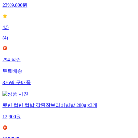
23
%
9,800
원
4.5
(
4
)
294
적립
무료배송
876
명
구매중
햇반 컵반 컵밥 강된장보리비빔밥 280g x3개
12,900
원