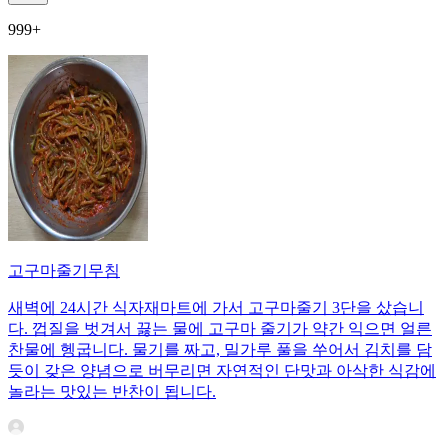
999+
고구마줄기무침
새벽에 24시간 식자재마트에 가서 고구마줄기 3단을 샀습니
다. 껍질을 벗겨서 끓는 물에 고구마 줄기가 약간 익으면 얼른
찬물에 헹굽니다. 물기를 짜고, 밀가루 풀을 쑤어서 김치를 담
듯이 갖은 양념으로 버무리면 자연적인 단맛과 아삭한 식감에
놀라는 맛있는 반찬이 됩니다.