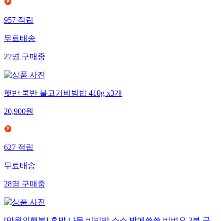
957
적립
무료배송
27
명
구매중
햇반 쿡반 불고기비빔밥 410g x3개
20,900
원
627
적립
무료배송
28
명
구매중