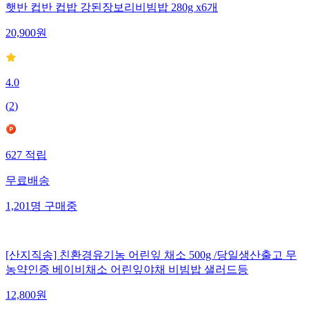
햇반 컵반 컵밥 강된장보리비빔밥 280g x6개
20,900
원
4.0
(
2
)
627
적립
무료배송
1,201
명
구매중
[산지직송] 친환경유기농 어린잎 채소 500g /당일생산출고 무
농약인증 베이비채소 어린잎야채 비빔밥 샐러드등
12,800
원