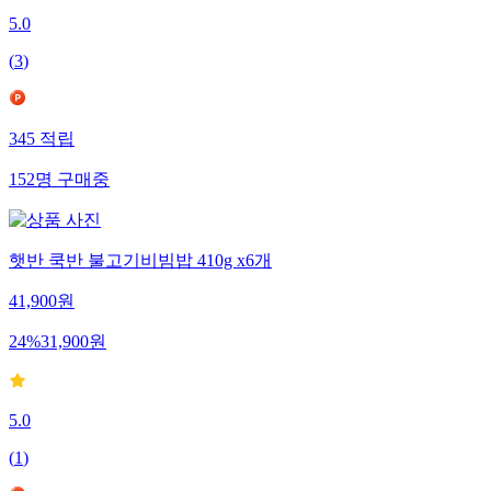
5.0
(
3
)
345
적립
152
명
구매중
햇반 쿡반 불고기비빔밥 410g x6개
41,900
원
24
%
31,900
원
5.0
(
1
)