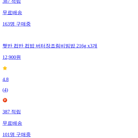
387
적립
무료배송
163
명
구매중
햇반 컵반 컵밥 버터장조림비빔밥 216g x3개
12,900
원
4.8
(
4
)
387
적립
무료배송
101
명
구매중