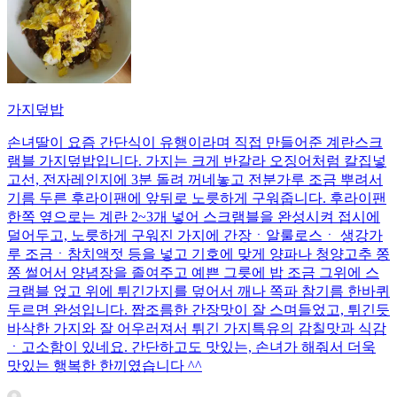
가지덮밥
손녀딸이 요즘 간단식이 유행이라며 직접 만들어준 계란스크
램블 가지덮밥입니다. 가지는 크게 반갈라 오징어처럼 칼집넣
고선, 전자레인지에 3분 돌려 꺼네놓고 전분가루 조금 뿌려서
기름 두른 후라이팬에 앞뒤로 노릇하게 구워줍니다. 후라이팬
한쪽 옆으로는 계란 2~3개 넣어 스크램블을 완성시켜 접시에
덜어두고, 노릇하게 구워진 가지에 간장ㆍ알룰로스ㆍ 생강가
루 조금ㆍ참치액젓 등을 넣고 기호에 맞게 양파나 청양고추 쫑
쫑 썰어서 양념장을 졸여주고 예쁜 그릇에 밥 조금 그위에 스
크램블 얹고 위에 튀긴가지를 덮어서 깨나 쪽파 참기름 한바퀴
두르면 완성입니다. 짭조름한 간장맛이 잘 스며들었고, 튀긴듯
바삭한 가지와 잘 어우러져서 튀긴 가지특유의 감칠맛과 식감
ㆍ고소함이 있네요. 간단하고도 맛있는, 손녀가 해줘서 더욱
맛있는 행복한 한끼였습니다 ^^