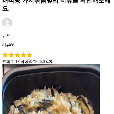
채식당 가지볶음덮밥 리뷰를 확인해보세
요.
뉴오
리뷰68
조회수 17
작성일자 26.05.28