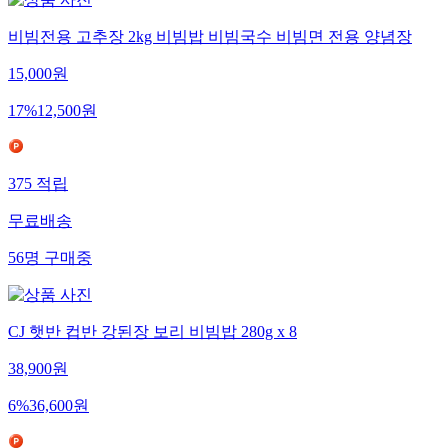
비빔전용 고추장 2kg 비빔밥 비빔국수 비빔면 전용 양념장
15,000
원
17
%
12,500
원
375
적립
무료배송
56
명
구매중
CJ 햇반 컵반 강된장 보리 비빔밥 280g x 8
38,900
원
6
%
36,600
원