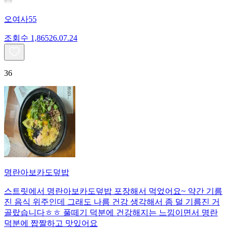
오여사55
조회수
1,865
26.07.24
36
명란아보카도덮밥
스트릿에서 명란아보카도덮밥 포장해서 먹었어요~ 약간 기름
진 음식 위주인데 그래도 나름 건강 생각해서 좀 덜 기름진 거
골랐습니다ㅎㅎ 풀떼기 덕분에 건강해지는 느낌이면서 명란
덕분에 짭짤하고 맛있어요