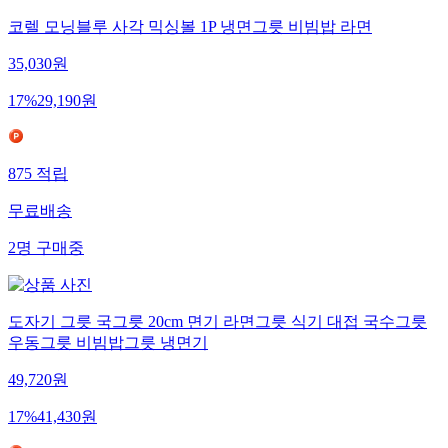
코렐 모닝블루 사각 믹싱볼 1P 냉면그릇 비빔밥 라면
35,030
원
17
%
29,190
원
875
적립
무료배송
2
명
구매중
도자기 그릇 국그릇 20cm 면기 라면그릇 식기 대접 국수그릇
우동그릇 비빔밥그릇 냉면기
49,720
원
17
%
41,430
원