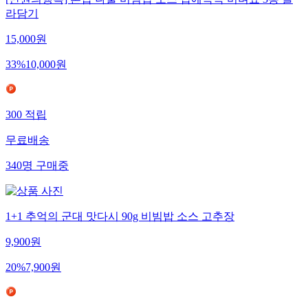
[만원의행복] 혼밥 나물 비빔밥 소스 밥에쓱쓱 비벼요 3봉 골
라담기
15,000
원
33
%
10,000
원
300
적립
무료배송
340
명
구매중
1+1 추억의 군대 맛다시 90g 비빔밥 소스 고추장
9,900
원
20
%
7,900
원