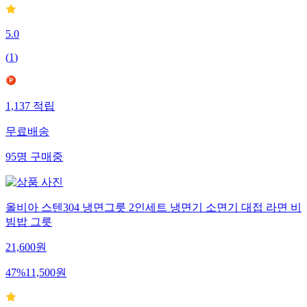
5.0
(
1
)
1,137
적립
무료배송
95
명
구매중
올비아 스텐304 냉면그릇 2인세트 냉면기 소면기 대접 라면 비
빔밥 그릇
21,600
원
47
%
11,500
원