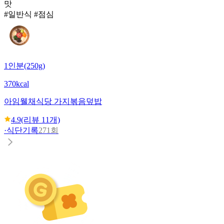
맛
#일반식 #점심
1인분(250g)
370kcal
아임웰
채식당 가지볶음덮밥
4.9
(리뷰
11
개)
·
식단기록
271회