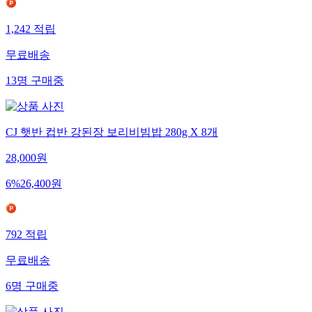
1,242
적립
무료배송
13
명
구매중
CJ 햇반 컵반 강된장 보리비빔밥 280g X 8개
28,000
원
6
%
26,400
원
792
적립
무료배송
6
명
구매중