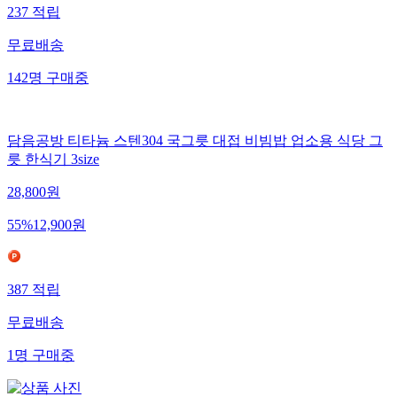
237
적립
무료배송
142
명
구매중
담음공방 티타늄 스텐304 국그릇 대접 비빔밥 업소용 식당 그
릇 한식기 3size
28,800
원
55
%
12,900
원
387
적립
무료배송
1
명
구매중