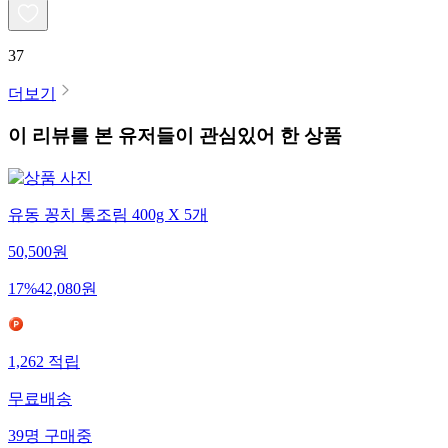
37
더보기
이 리뷰를 본 유저들이 관심있어 한 상품
유동 꽁치 통조림 400g X 5개
50,500
원
17
%
42,080
원
1,262
적립
무료배송
39
명
구매중