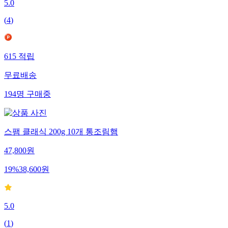
5.0
(
4
)
615
적립
무료배송
194
명
구매중
스팸 클래식 200g 10개 통조림햄
47,800
원
19
%
38,600
원
5.0
(
1
)