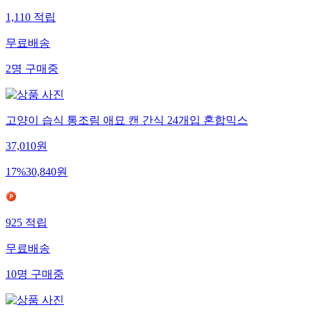
1,110
적립
무료배송
2
명
구매중
고양이 습식 통조림 애묘 캔 간식 24개입 혼합믹스
37,010
원
17
%
30,840
원
925
적립
무료배송
10
명
구매중