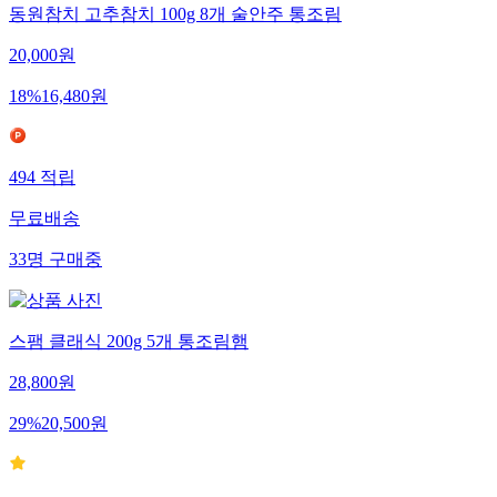
동원참치 고추참치 100g 8개 술안주 통조림
20,000
원
18
%
16,480
원
494
적립
무료배송
33
명
구매중
스팸 클래식 200g 5개 통조림햄
28,800
원
29
%
20,500
원