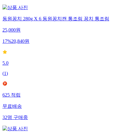
동원꽁치 280g X 6 동원꽁치캔 통조림 꽁치 통조림
25,000
원
17
%
20,840
원
5.0
(
1
)
625
적립
무료배송
32
명
구매중