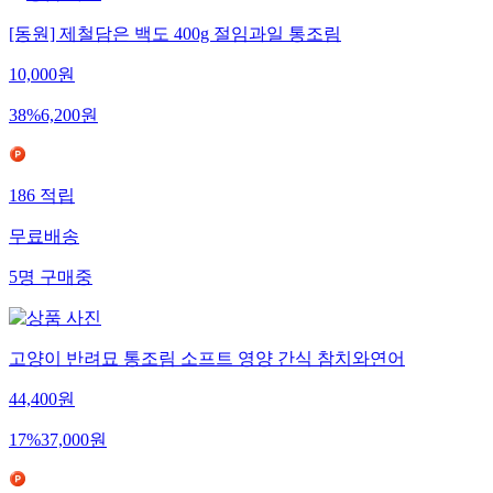
[동원] 제철담은 백도 400g 절임과일 통조림
10,000
원
38
%
6,200
원
186
적립
무료배송
5
명
구매중
고양이 반려묘 통조림 소프트 영양 간식 참치와연어
44,400
원
17
%
37,000
원