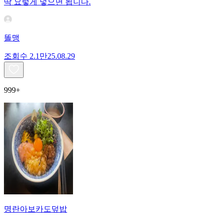
딱 요렇게 넣으면 됩니다.
똘맹
조회수
2.1만
25.08.29
999+
명란아보카도덮밥