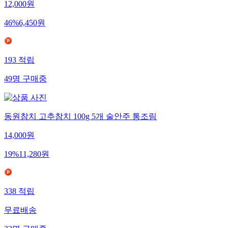
12,000
원
46
%
6,450
원
193
적립
49
명
구매중
동원참치 고추참치 100g 5개 술안주 통조림
14,000
원
19
%
11,280
원
338
적립
무료배송