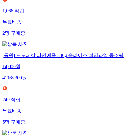
1,066
적립
무료배송
2
명
구매중
[동원] 트로피칼 파인애플 836g 슬라이스 절임과일 통조림
14,000
원
41
%
8,300
원
249
적립
무료배송
5
명
구매중