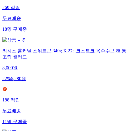
269
적립
무료배송
18
명
구매중
리치스 홀커널 스위트콘 340g X 2개 코스트코 옥수수콘 캔 통
조림 샐러드
8,000
원
22
%
6,280
원
188
적립
무료배송
11
명
구매중