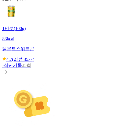
1인분(100g)
83kcal
델몬트
스위트콘
4.7
(리뷰
35
개)
·
식단기록
35회