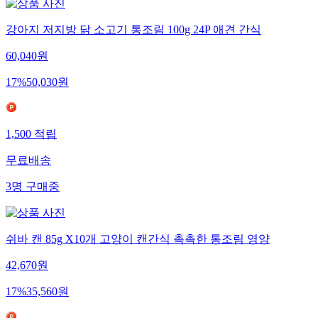
강아지 저지방 닭 소고기 통조림 100g 24P 애견 간식
60,040
원
17
%
50,030
원
1,500
적립
무료배송
3
명
구매중
쉬바 캔 85g X10개 고양이 캔간식 촉촉한 통조림 영양
42,670
원
17
%
35,560
원