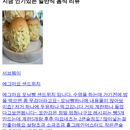
지금 인기있는
일반식
음식 리뷰
서브웨이
에그마요 샌드위치
에그마요 모닝빵 샌드위치 입니다. 수영을 하는데 가기전에 밥
을 먹으면 좀 무겁더라고요~ 모닝빵하나에 내용물이 많아보
이죠? 저거 하나에 두유하나 먹고갑니다 거의 계란하나 들었
다고보면됩니다~ 포만감은 정말 엄청나구요 레시피는 빵5개
만드는데 계란5개랑 후추 마요네즈는 2큰술정도? 많이넣는걸
안좋아해요 설탕조금 소금조금 홀그레인머스터드 작은큰술