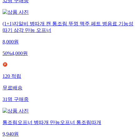
32
명
구매중
(1+1)지알비 병따개 캔 통조림 뚜껑 맥주 페트 병음료 기능성
따기 삼각 만능 오프너
8,000
원
50
%
4,000
원
120
적립
무료배송
31
명
구매중
통조림오프너 병따개 만능오프너 통조림따개
9,940
원