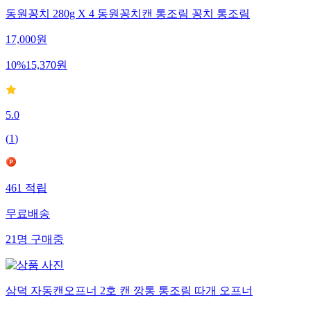
동원꽁치 280g X 4 동원꽁치캔 통조림 꽁치 통조림
17,000
원
10
%
15,370
원
5.0
(
1
)
461
적립
무료배송
21
명
구매중
삼덕 자동캔오프너 2호 캔 깡통 통조림 따개 오프너