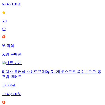
69
%
3,130
원
5.0
(
1
)
93
적립
52
명
구매중
리치스 홀커널 스위트콘 340g X 4개 코스트코 옥수수콘 캔 통
조림 샐러드
10,000
원
10
%
8,980
원