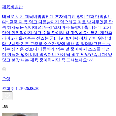
제육비빔밥
배달로 시킨 제육비빔밥인데 혼자먹기엔 양이 진짜 대박입니
다;; 결국 다 못 먹고 다음날까지 먹으려고 따로 남겨두었을 만
큼 혜자로운 양이에요! 뚜껑 열자마자 불향이 훅 나는데 고기
맛이 인위적이지 않고 숯불 맛이라 참 맛있네요~!특히 계란후
라이 2개 올려주는 센스는 굳!! ​다만 밥이랑 야채 양이 워낙 많
다 보니까 기본 고추장 소스가 양에 비해 좀 적더라고요ㅠ.ㅠ
저는 싱거운 것보다 매콤하게 먹는 걸 좋아해서 소스를 직접
더 만들어 넣어 비벼 먹었더니 간이 딱 맞고 맛있었습니다! 양
많고 불맛 나는 제육 좋아하시면 꼭 드셔보세요~^^
으앵
조회수
1.2만
26.06.30
188