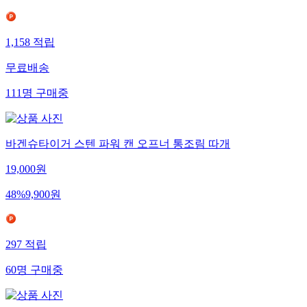
1,158
적립
무료배송
111
명
구매중
바겐슈타이거 스텐 파워 캔 오프너 통조림 따개
19,000
원
48
%
9,900
원
297
적립
60
명
구매중