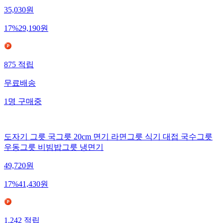
35,030
원
17
%
29,190
원
875
적립
무료배송
1
명
구매중
도자기 그릇 국그릇 20cm 면기 라면그릇 식기 대접 국수그릇
우동그릇 비빔밥그릇 냉면기
49,720
원
17
%
41,430
원