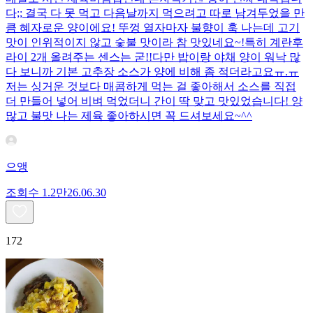
다;; 결국 다 못 먹고 다음날까지 먹으려고 따로 남겨두었을 만
큼 혜자로운 양이에요! 뚜껑 열자마자 불향이 훅 나는데 고기
맛이 인위적이지 않고 숯불 맛이라 참 맛있네요~!특히 계란후
라이 2개 올려주는 센스는 굳!! ​다만 밥이랑 야채 양이 워낙 많
다 보니까 기본 고추장 소스가 양에 비해 좀 적더라고요ㅠ.ㅠ
저는 싱거운 것보다 매콤하게 먹는 걸 좋아해서 소스를 직접
더 만들어 넣어 비벼 먹었더니 간이 딱 맞고 맛있었습니다! 양
많고 불맛 나는 제육 좋아하시면 꼭 드셔보세요~^^
으앵
조회수
1.2만
26.06.30
172