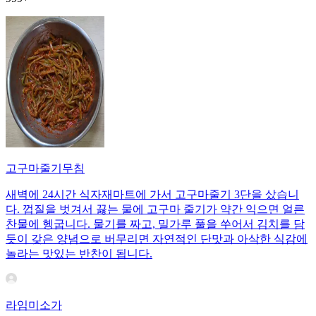
고구마줄기무침
새벽에 24시간 식자재마트에 가서 고구마줄기 3단을 샀습니
다. 껍질을 벗겨서 끓는 물에 고구마 줄기가 약간 익으면 얼른
찬물에 헹굽니다. 물기를 짜고, 밀가루 풀을 쑤어서 김치를 담
듯이 갖은 양념으로 버무리면 자연적인 단맛과 아삭한 식감에
놀라는 맛있는 반찬이 됩니다.
라임미소가