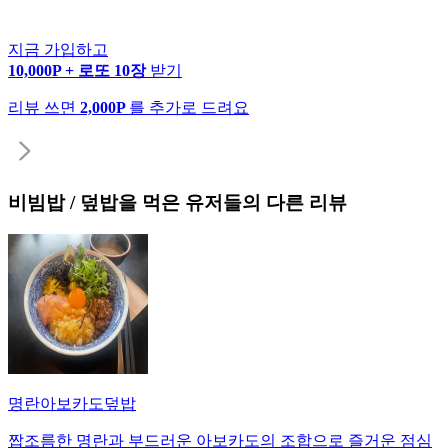
지금 가입하고
10,000P + 로또 10장
받기
리뷰 쓰면
2,000P
를 추가로 드려요
비빔밥 / 덮밥
을 먹은 유저들의 다른 리뷰
명란아보카도덮밥
짭조름한 명란과 부드러운 아보카도의 조합으로 즐거운 점심