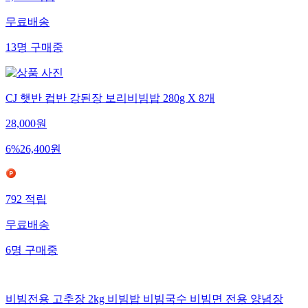
1,242
적립
무료배송
13
명
구매중
CJ 햇반 컵반 강된장 보리비빔밥 280g X 8개
28,000
원
6
%
26,400
원
792
적립
무료배송
6
명
구매중
비빔전용 고추장 2kg 비빔밥 비빔국수 비빔면 전용 양념장