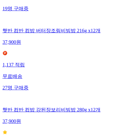
19
명
구매중
햇반 컵반 컵밥 버터장조림비빔밥 216g x12개
37,900
원
1,137
적립
무료배송
27
명
구매중
햇반 컵반 컵밥 강된장보리비빔밥 280g x12개
37,900
원