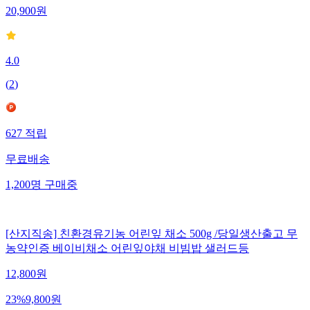
20,900
원
4.0
(
2
)
627
적립
무료배송
1,200
명
구매중
[산지직송] 친환경유기농 어린잎 채소 500g /당일생산출고 무
농약인증 베이비채소 어린잎야채 비빔밥 샐러드등
12,800
원
23
%
9,800
원