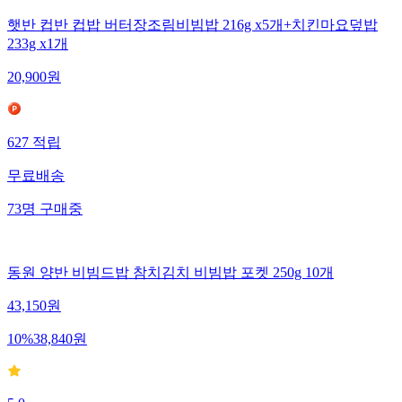
햇반 컵반 컵밥 버터장조림비빔밥 216g x5개+치킨마요덮밥
233g x1개
20,900
원
627
적립
무료배송
73
명
구매중
동원 양반 비빔드밥 참치김치 비빔밥 포켓 250g 10개
43,150
원
10
%
38,840
원