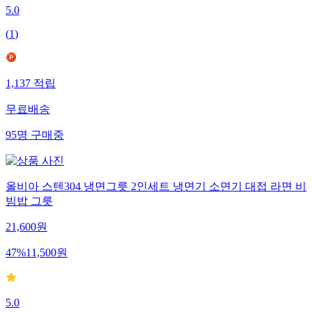
5.0
(
1
)
1,137
적립
무료배송
95
명
구매중
올비아 스텐304 냉면그릇 2인세트 냉면기 소면기 대접 라면 비
빔밥 그릇
21,600
원
47
%
11,500
원
5.0