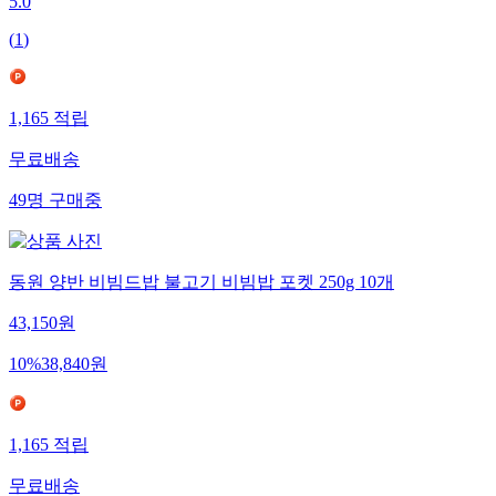
5.0
(
1
)
1,165
적립
무료배송
49
명
구매중
동원 양반 비빔드밥 불고기 비빔밥 포켓 250g 10개
43,150
원
10
%
38,840
원
1,165
적립
무료배송