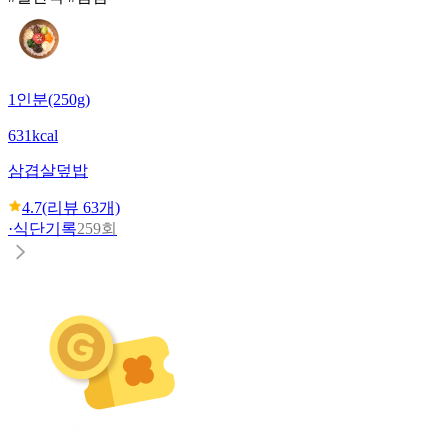
1인분(250g)
631kcal
삼겹살덮밥
4.7
(리뷰
63
개)
·
식단기록
259회