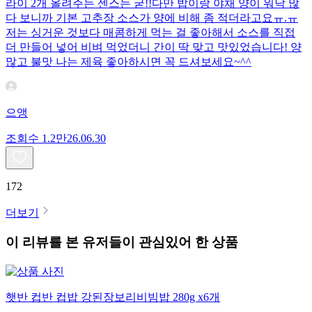
라이 2개 올려주는 센스는 굳!! ​다만 밥이랑 야채 양이 워낙 많
다 보니까 기본 고추장 소스가 양에 비해 좀 적더라고요ㅠ.ㅠ
저는 싱거운 것보다 매콤하게 먹는 걸 좋아해서 소스를 직접
더 만들어 넣어 비벼 먹었더니 간이 딱 맞고 맛있었습니다! 양
많고 불맛 나는 제육 좋아하시면 꼭 드셔보세요~^^
으앵
조회수
1.2만
26.06.30
172
더보기
이 리뷰를 본 유저들이 관심있어 한 상품
햇반 컵반 컵밥 강된장보리비빔밥 280g x6개