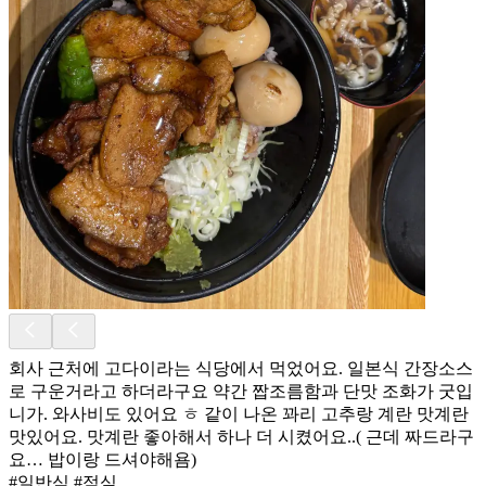
회사 근처에 고다이라는 식당에서 먹었어요. 일본식 간장소스
로 구운거라고 하더라구요 약간 짭조름함과 단맛 조화가 굿입
니가. 와사비도 있어요 ㅎ 같이 나온 꽈리 고추랑 계란 맛계란
맛있어요. 맛계란 좋아해서 하나 더 시켰어요..( 근데 짜드라구
요… 밥이랑 드셔야해욤)
#일반식 #점심