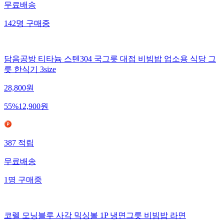
무료배송
142
명
구매중
담음공방 티타늄 스텐304 국그릇 대접 비빔밥 업소용 식당 그
릇 한식기 3size
28,800
원
55
%
12,900
원
387
적립
무료배송
1
명
구매중
코렐 모닝블루 사각 믹싱볼 1P 냉면그릇 비빔밥 라면