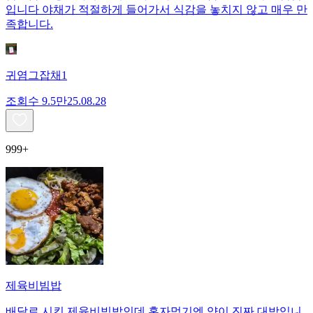
입니다 야채가 적절하게 들어가서 식감을 놓치지 않고 매우 만
족합니다.
귀염그잡채1
조회수
9.5만
25.08.28
999+
제육비빔밥
배달로 시킨 제육비빔밥인데 혼자먹기엔 양이 진짜 대박입니