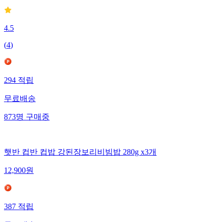
4.5
(
4
)
294
적립
무료배송
873
명
구매중
햇반 컵반 컵밥 강된장보리비빔밥 280g x3개
12,900
원
387
적립