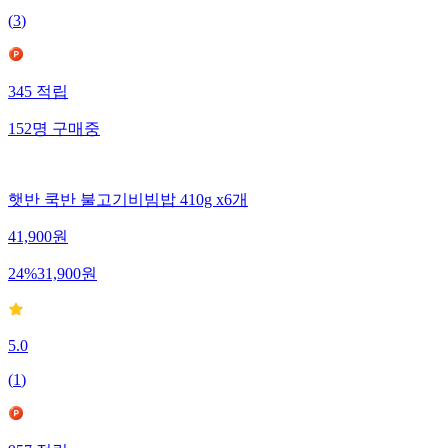
(
3
)
345
적립
152
명
구매중
햇반 쿡반 불고기비빔밥 410g x6개
41,900
원
24
%
31,900
원
5.0
(
1
)