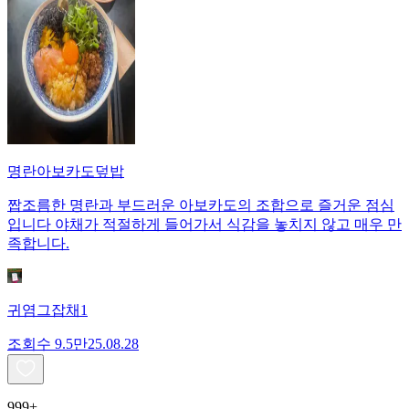
명란아보카도덮밥
짭조름한 명란과 부드러운 아보카도의 조합으로 즐거운 점심
입니다 야채가 적절하게 들어가서 식감을 놓치지 않고 매우 만
족합니다.
귀염그잡채1
조회수
9.5만
25.08.28
999+