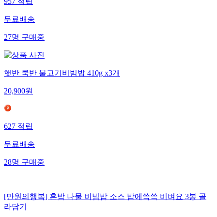
957
적립
무료배송
27
명
구매중
햇반 쿡반 불고기비빔밥 410g x3개
20,900
원
627
적립
무료배송
28
명
구매중
[만원의행복] 혼밥 나물 비빔밥 소스 밥에쓱쓱 비벼요 3봉 골
라담기