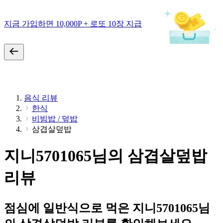
지금 가입하면 10,000P + 로또 10장 지급
음식 리뷰
한식
비빔밥 / 덮밥
삼겹살덮밥
지니5701065님의 삼겹살덮밥
리뷰
점심에 일반식으로 먹은 지니5701065님