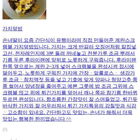
가지덮밥
손녀딸이 요즘 간단식이 유행이라며 직접 만들어준 계란스크
램블 가지덮밥입니다. 가지는 크게 반갈라 오징어처럼 칼집넣
고선, 전자레인지에 3분 돌려 꺼네놓고 전분가루 조금 뿌려서
기름 두른 후라이팬에 앞뒤로 노릇하게 구워줍니다. 후라이팬
한쪽 옆으로는 계란 2~3개 넣어 스크램블을 완성시켜 접시에
덜어두고, 노릇하게 구워진 가지에 간장ㆍ알룰로스ㆍ 생강가
루 조금ㆍ참치액젓 등을 넣고 기호에 맞게 양파나 청양고추 쫑
쫑 썰어서 양념장을 졸여주고 예쁜 그릇에 밥 조금 그위에 스
크램블 얹고 위에 튀긴가지를 덮어서 깨나 쪽파 참기름 한바퀴
두르면 완성입니다. 짭조름한 간장맛이 잘 스며들었고, 튀긴듯
바삭한 가지와 잘 어우러져서 튀긴 가지특유의 감칠맛과 식감
ㆍ고소함이 있네요. 간단하고도 맛있는, 손녀가 해줘서 더욱
맛있는 행복한 한끼였습니다 ^^