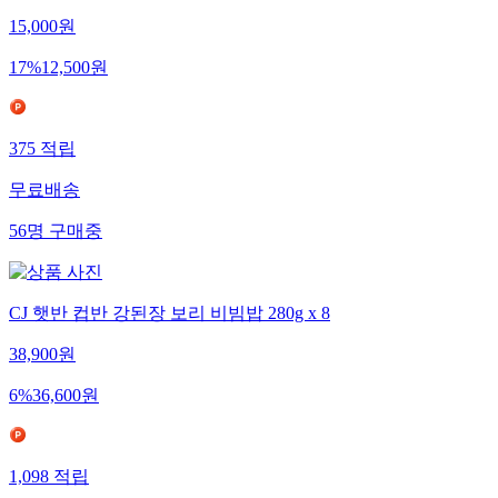
15,000
원
17
%
12,500
원
375
적립
무료배송
56
명
구매중
CJ 햇반 컵반 강된장 보리 비빔밥 280g x 8
38,900
원
6
%
36,600
원
1,098
적립