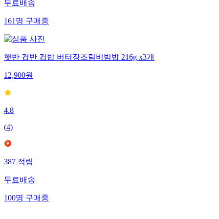
무료배송
161
명
구매중
햇반 컵반 컵밥 버터장조림비빔밥 216g x3개
12,900
원
4.8
(
4
)
387
적립
무료배송
100
명
구매중