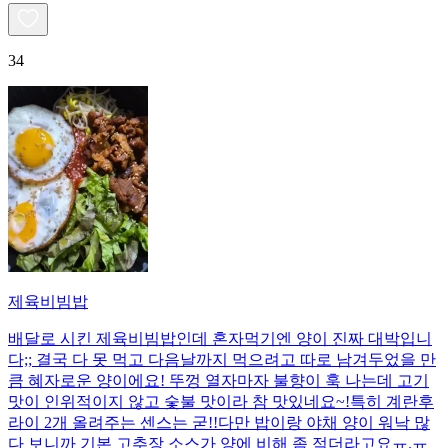
34
제육비빔밥
배달로 시킨 제육비빔밥인데 혼자먹기엔 양이 진짜 대박입니
다;; 결국 다 못 먹고 다음날까지 먹으려고 따로 남겨두었을 만
큼 혜자로운 양이에요! 뚜껑 열자마자 불향이 훅 나는데 고기
맛이 인위적이지 않고 숯불 맛이라 참 맛있네요~!특히 계란후
라이 2개 올려주는 센스는 굳!! ​다만 밥이랑 야채 양이 워낙 많
다 보니까 기본 고추장 소스가 양에 비해 좀 적더라고요ㅠ.ㅠ