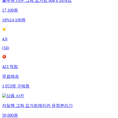
풀무원 다논 그릭 요거트 90g x 16개입
17,100
원
18
%
14,100
원
4.6
(
34
)
423
적립
무료배송
1,053
명
구매중
자일렉 그릭 요거트메이커 유청분리기
59,000
원