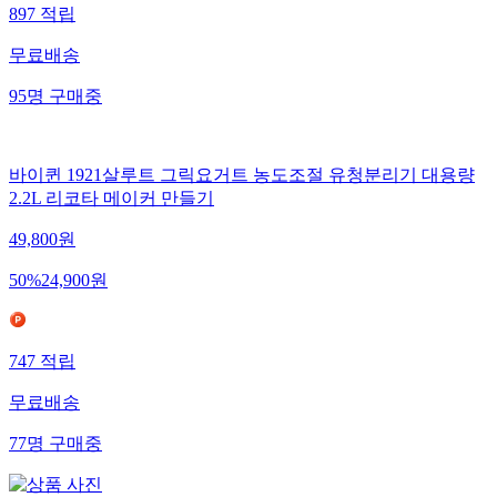
897
적립
무료배송
95
명
구매중
바이퀸 1921살루트 그릭요거트 농도조절 유청분리기 대용량
2.2L 리코타 메이커 만들기
49,800
원
50
%
24,900
원
747
적립
무료배송
77
명
구매중