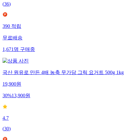
(
36
)
390
적립
무료배송
1,671
명
구매중
국산 원유로 만든 4배 농축 무가당 그릭 요거트 500g 1kg
19,900
원
30
%
13,900
원
4.7
(
30
)