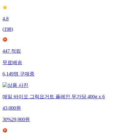
4.8
(
198
)
447
적립
무료배송
6,149
명
구매중
매일 바이오 그릭요거트 플레인 무가당 400g x 6
43,000
원
30
%
29,900
원