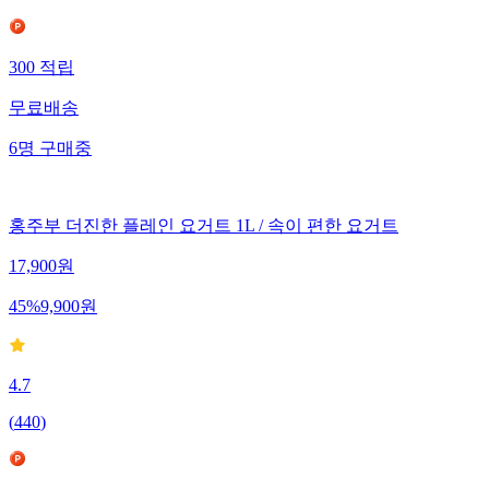
300
적립
무료배송
6
명
구매중
홍주부 더진한 플레인 요거트 1L / 속이 편한 요거트
17,900
원
45
%
9,900
원
4.7
(
440
)