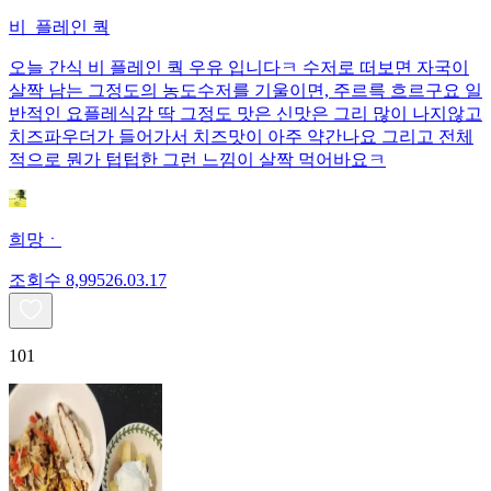
비_플레인 쿽
오늘 간식 비 플레인 쿽 우유 입니다ㅋ 수저로 떠보면 자국이
살짝 남는 그정도의 농도수저를 기울이면, 주르륵 흐르구요 일
반적인 요플레식감 딱 그정도 맛은 신맛은 그리 많이 나지않고
치즈파우더가 들어가서 치즈맛이 아주 약간나요 그리고 전체
적으로 뭔가 텁텁한 그런 느낌이 살짝 먹어바요ㅋ
희망ㆍ
조회수
8,995
26.03.17
101