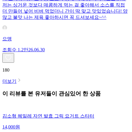
저는 싱거운 것보다 매콤하게 먹는 걸 좋아해서 소스를 직접
더 만들어 넣어 비벼 먹었더니 간이 딱 맞고 맛있었습니다! 양
많고 불맛 나는 제육 좋아하시면 꼭 드셔보세요~^^
으앵
조회수
1.2만
26.06.30
180
더보기
이 리뷰를 본 유저들이 관심있어 한 상품
김소형 헤밀레 자연 발효 그릭 요거트 스타터
14,000
원