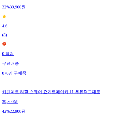
32
%
39,900
원
4.6
(
8
)
0
적립
무료배송
876
명
구매중
키친아트 라팔 스퀘어 요거트메이커 1L 우유팩그대로
39,800
원
42
%
22,900
원