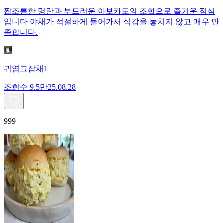
짭조름한 명란과 부드러운 아보카도의 조합으로 즐거운 점심
입니다 야채가 적절하게 들어가서 식감을 놓치지 않고 매우 만
족합니다.
귀염그잡채1
조회수
9.5만
25.08.28
999+