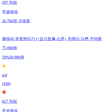
297
적립
무료배송
26,766
명
구매중
클래파 유청분리기 (+요거트볼,스푼)_차원이 다른 꾸덕함
75,000
원
59
%
30,900
원
4.8
(
169
)
927
적립