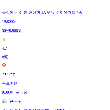
목장에서 갓 짠 신선한 1A 원유 수제요거트 4종
19,800
원
50
%
9,900
원
4.7
(
69
)
297
적립
무료배송
9,383
명
구매중