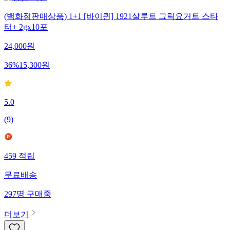
(백화점판매상품) 1+1 [바이퀸] 1921살루트 그릭요거트 스타
터+ 2gx10포
24,000
원
36
%
15,300
원
5.0
(
9
)
459
적립
무료배송
297
명
구매중
더보기