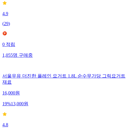
4.9
(
29
)
0
적립
1,055
명
구매중
서울우유 더진한 플레인 요거트 1.8L 순수무가당 그릭요거트
재료
16,000
원
19
%
13,000
원
4.8