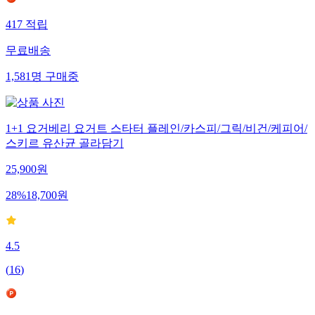
417
적립
무료배송
1,581
명
구매중
1+1 요거베리 요거트 스타터 플레인/카스피/그릭/비건/케피어/
스키르 유산균 골라담기
25,900
원
28
%
18,700
원
4.5
(
16
)