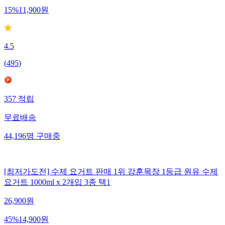
15
%
11,900
원
4.5
(
495
)
357
적립
무료배송
44,196
명
구매중
[최저가도전] 수제 요거트 판매 1위 강훈목장 1등급 원유 수제
요거트 1000ml x 2개입 3종 택1
26,900
원
45
%
14,900
원