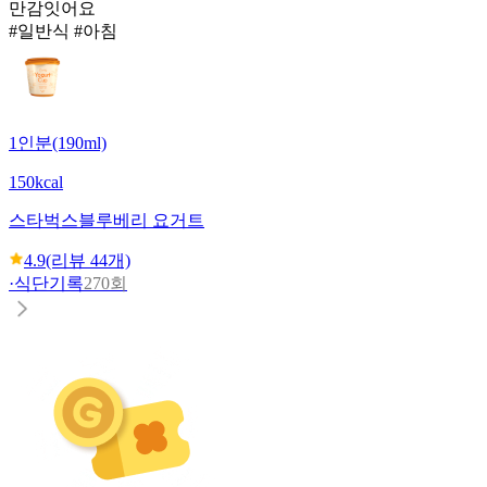
만감잇어요
#일반식 #아침
1인분(190ml)
150kcal
스타벅스
블루베리 요거트
4.9
(리뷰
44
개)
·
식단기록
270회