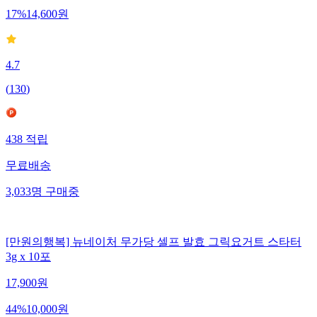
17
%
14,600
원
4.7
(
130
)
438
적립
무료배송
3,033
명
구매중
[만원의행복] 뉴네이처 무가당 셀프 발효 그릭요거트 스타터
3g x 10포
17,900
원
44
%
10,000
원