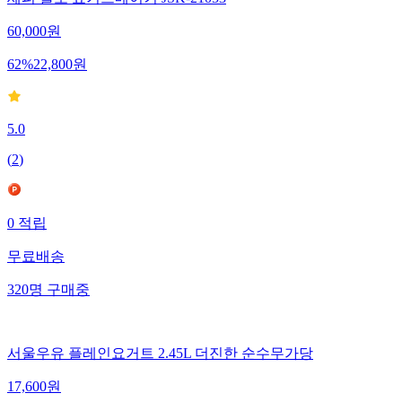
60,000
원
62
%
22,800
원
5.0
(
2
)
0
적립
무료배송
320
명
구매중
서울우유 플레인요거트 2.45L 더진한 순수무가당
17,600
원