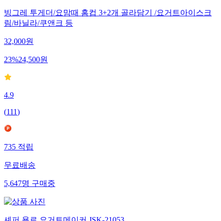
빙그레 투게더/요맘때 홈컵 3+2개 골라담기 /요거트아이스크
림/바닐라/쿠앤크 등
32,000
원
23
%
24,500
원
4.9
(
111
)
735
적립
무료배송
5,647
명
구매중
셰퍼 욜로 요거트메이커 JSK-21053