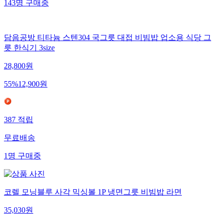
143
명
구매중
담음공방 티타늄 스텐304 국그릇 대접 비빔밥 업소용 식당 그
릇 한식기 3size
28,800
원
55
%
12,900
원
387
적립
무료배송
1
명
구매중
코렐 모닝블루 사각 믹싱볼 1P 냉면그릇 비빔밥 라면
35,030
원