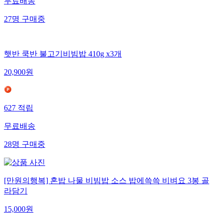
무료배송
27
명
구매중
햇반 쿡반 불고기비빔밥 410g x3개
20,900
원
627
적립
무료배송
28
명
구매중
[만원의행복] 혼밥 나물 비빔밥 소스 밥에쓱쓱 비벼요 3봉 골
라담기
15,000
원