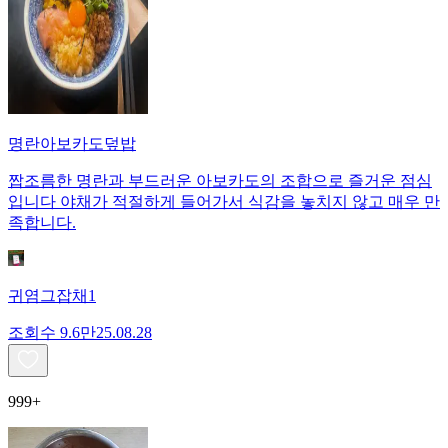
명란아보카도덮밥
짭조름한 명란과 부드러운 아보카도의 조합으로 즐거운 점심
입니다 야채가 적절하게 들어가서 식감을 놓치지 않고 매우 만
족합니다.
귀염그잡채1
조회수
9.6만
25.08.28
999+