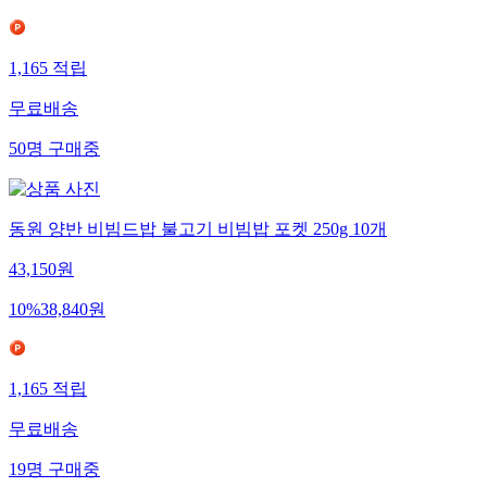
1,165
적립
무료배송
50
명
구매중
동원 양반 비빔드밥 불고기 비빔밥 포켓 250g 10개
43,150
원
10
%
38,840
원
1,165
적립
무료배송
19
명
구매중