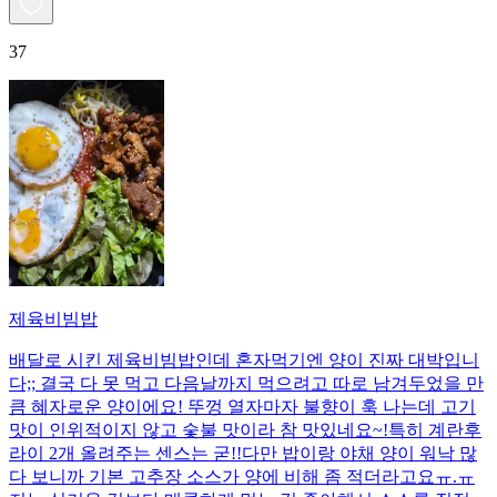
37
제육비빔밥
배달로 시킨 제육비빔밥인데 혼자먹기엔 양이 진짜 대박입니
다;; 결국 다 못 먹고 다음날까지 먹으려고 따로 남겨두었을 만
큼 혜자로운 양이에요! 뚜껑 열자마자 불향이 훅 나는데 고기
맛이 인위적이지 않고 숯불 맛이라 참 맛있네요~!특히 계란후
라이 2개 올려주는 센스는 굳!! ​다만 밥이랑 야채 양이 워낙 많
다 보니까 기본 고추장 소스가 양에 비해 좀 적더라고요ㅠ.ㅠ