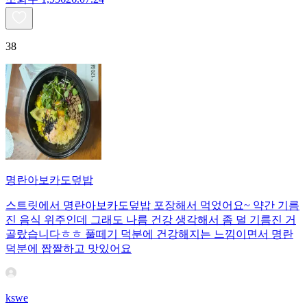
38
명란아보카도덮밥
스트릿에서 명란아보카도덮밥 포장해서 먹었어요~ 약간 기름
진 음식 위주인데 그래도 나름 건강 생각해서 좀 덜 기름진 거
골랐습니다ㅎㅎ 풀떼기 덕분에 건강해지는 느낌이면서 명란
덕분에 짭짤하고 맛있어요
kswe