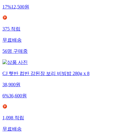
17
%
12,500
원
375
적립
무료배송
56
명
구매중
CJ 햇반 컵반 강된장 보리 비빔밥 280g x 8
38,900
원
6
%
36,600
원
1,098
적립
무료배송