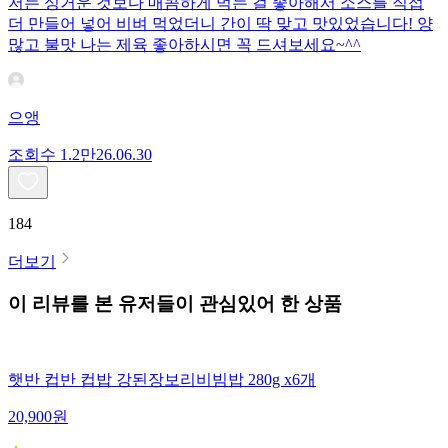
저는 싱거운 것보다 매콤하게 먹는 걸 좋아해서 소스를 직접
더 만들어 넣어 비벼 먹었더니 간이 딱 맞고 맛있었습니다! 양
많고 불맛 나는 제육 좋아하시면 꼭 드셔보세요~^^
으앵
조회수
1.2만
26.06.30
184
더보기
이 리뷰를 본 유저들이 관심있어 한 상품
햇반 컵반 컵밥 강된장보리비빔밥 280g x6개
20,900
원