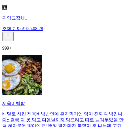
귀염그잡채1
조회수
9.6만
25.08.28
999+
제육비빔밥
배달로 시킨 제육비빔밥인데 혼자먹기엔 양이 진짜 대박입니
다;; 결국 다 못 먹고 다음날까지 먹으려고 따로 남겨두었을 만
큼 혜자로운 양이에요! 뚜껑 열자마자 불향이 훅 나는데 고기