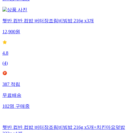
햇반 컵반 컵밥 버터장조림비빔밥 216g x3개
12,900
원
4.8
(
4
)
387
적립
무료배송
102
명
구매중
햇반 컵반 컵밥 버터장조림비빔밥 216g x5개+치킨마요덮밥