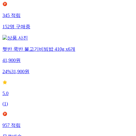
345
적립
152
명
구매중
햇반 쿡반 불고기비빔밥 410g x6개
41,900
원
24
%
31,900
원
5.0
(
1
)
957
적립