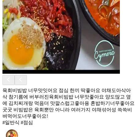
육회비빔밥 너무맛잇어요 점심 한끼 딱좋아요 야채도아삭아
삭 참기름에 버부러진육회비빔밥 너무맛좋아요 양도많고 옆
에 김치찌개랑 먹음더 맛깔스럽고좋아용 혼밥하기너무좋아요
굿굿 비빔밥은 육회뿐만 아니라 여러가지 야채섞어성 쓱쓱비
벼먹어도너무좋아요!
#일반식 #점심