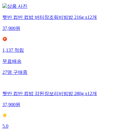
햇반 컵반 컵밥 버터장조림비빔밥 216g x12개
37,900
원
1,137
적립
무료배송
27
명
구매중
햇반 컵반 컵밥 강된장보리비빔밥 280g x12개
37,900
원
5.0