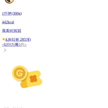
1인분(300g)
442kcal
육회비빔밥
4.8
(리뷰
285
개)
·
식단기록
9천+