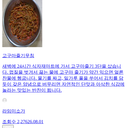
고구마줄기무침
새벽에 24시간 식자재마트에 가서 고구마줄기 3단을 샀습니
다. 껍질을 벗겨서 끓는 물에 고구마 줄기가 약간 익으면 얼른
찬물에 헹굽니다. 물기를 짜고, 밀가루 풀을 쑤어서 김치를 담
듯이 갖은 양념으로 버무리면 자연적인 단맛과 아삭한 식감에
놀라는 맛있는 반찬이 됩니다.
라임미소가
조회수
2,276
26.08.01