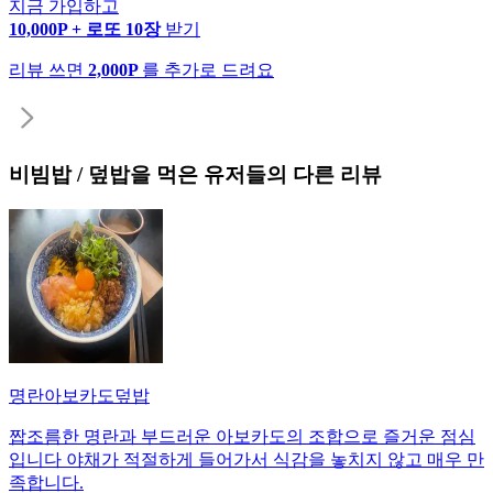
지금 가입하고
10,000P + 로또 10장
받기
리뷰 쓰면
2,000P
를 추가로 드려요
비빔밥 / 덮밥
을 먹은 유저들의 다른 리뷰
명란아보카도덮밥
짭조름한 명란과 부드러운 아보카도의 조합으로 즐거운 점심
입니다 야채가 적절하게 들어가서 식감을 놓치지 않고 매우 만
족합니다.