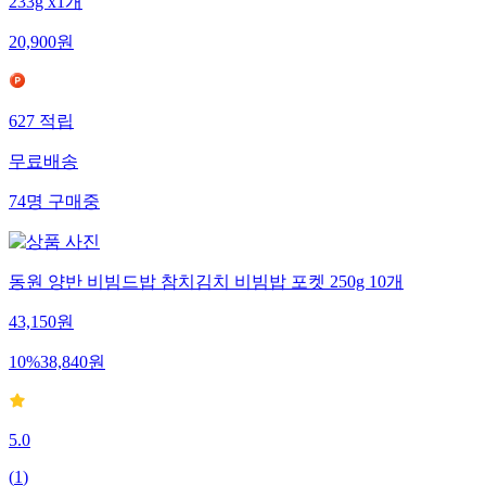
233g x1개
20,900
원
627
적립
무료배송
74
명
구매중
동원 양반 비빔드밥 참치김치 비빔밥 포켓 250g 10개
43,150
원
10
%
38,840
원
5.0
(
1
)