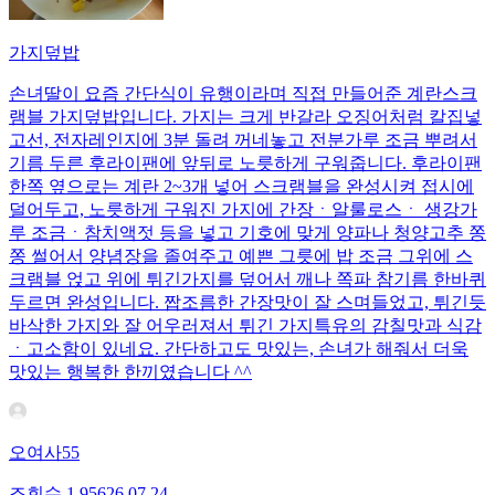
가지덮밥
손녀딸이 요즘 간단식이 유행이라며 직접 만들어준 계란스크
램블 가지덮밥입니다. 가지는 크게 반갈라 오징어처럼 칼집넣
고선, 전자레인지에 3분 돌려 꺼네놓고 전분가루 조금 뿌려서
기름 두른 후라이팬에 앞뒤로 노릇하게 구워줍니다. 후라이팬
한쪽 옆으로는 계란 2~3개 넣어 스크램블을 완성시켜 접시에
덜어두고, 노릇하게 구워진 가지에 간장ㆍ알룰로스ㆍ 생강가
루 조금ㆍ참치액젓 등을 넣고 기호에 맞게 양파나 청양고추 쫑
쫑 썰어서 양념장을 졸여주고 예쁜 그릇에 밥 조금 그위에 스
크램블 얹고 위에 튀긴가지를 덮어서 깨나 쪽파 참기름 한바퀴
두르면 완성입니다. 짭조름한 간장맛이 잘 스며들었고, 튀긴듯
바삭한 가지와 잘 어우러져서 튀긴 가지특유의 감칠맛과 식감
ㆍ고소함이 있네요. 간단하고도 맛있는, 손녀가 해줘서 더욱
맛있는 행복한 한끼였습니다 ^^
오여사55
조회수
1,956
26.07.24