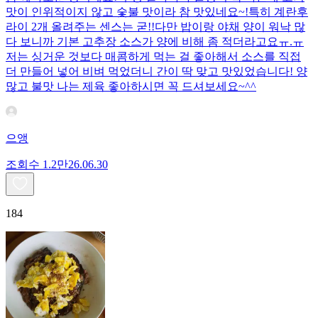
맛이 인위적이지 않고 숯불 맛이라 참 맛있네요~!특히 계란후
라이 2개 올려주는 센스는 굳!! ​다만 밥이랑 야채 양이 워낙 많
다 보니까 기본 고추장 소스가 양에 비해 좀 적더라고요ㅠ.ㅠ
저는 싱거운 것보다 매콤하게 먹는 걸 좋아해서 소스를 직접
더 만들어 넣어 비벼 먹었더니 간이 딱 맞고 맛있었습니다! 양
많고 불맛 나는 제육 좋아하시면 꼭 드셔보세요~^^
으앵
조회수
1.2만
26.06.30
184