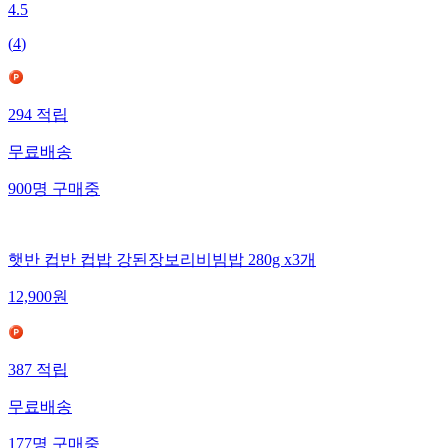
4.5
(
4
)
294
적립
무료배송
900
명
구매중
햇반 컵반 컵밥 강된장보리비빔밥 280g x3개
12,900
원
387
적립
무료배송
177
명
구매중