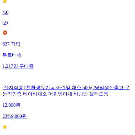
4.0
(
2
)
627
적립
무료배송
1,217
명
구매중
[산지직송] 친환경유기농 어린잎 채소 500g /당일생산출고 무
농약인증 베이비채소 어린잎야채 비빔밥 샐러드등
12,800
원
23
%
9,800
원