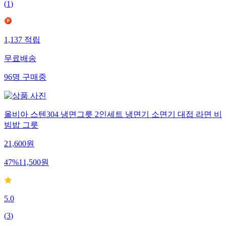
(
1
)
1,137
적립
무료배송
96
명
구매중
올비아 스텐304 냉면그릇 2인세트 냉면기 소면기 대접 라면 비
빔밥 그릇
21,600
원
47
%
11,500
원
5.0
(
3
)