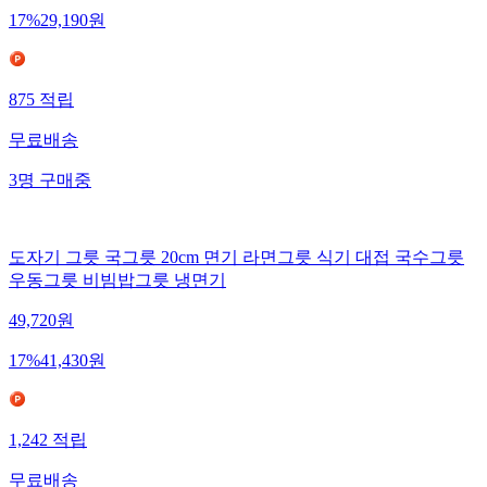
17
%
29,190
원
875
적립
무료배송
3
명
구매중
도자기 그릇 국그릇 20cm 면기 라면그릇 식기 대접 국수그릇
우동그릇 비빔밥그릇 냉면기
49,720
원
17
%
41,430
원
1,242
적립