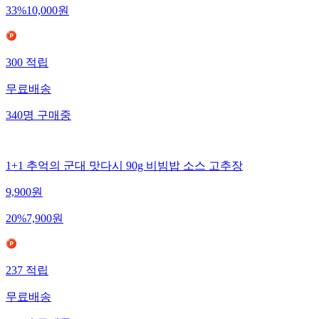
33
%
10,000
원
300
적립
무료배송
340
명
구매중
1+1 추억의 군대 맛다시 90g 비빔밥 소스 고추장
9,900
원
20
%
7,900
원
237
적립
무료배송