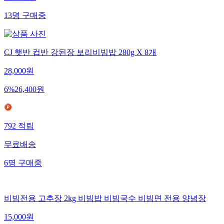
무료배송
13
명
구매중
CJ 햇반 컵반 강된장 보리비빔밥 280g X 8개
28,000
원
6
%
26,400
원
792
적립
무료배송
6
명
구매중
비빔전용 고추장 2kg 비빔밥 비빔국수 비빔면 전용 양념장
15,000
원