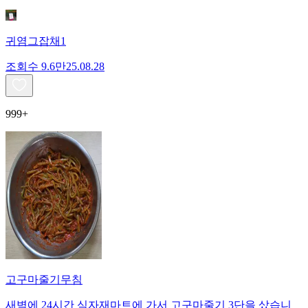
귀염그잡채1
조회수
9.6만
25.08.28
999+
고구마줄기무침
새벽에 24시간 식자재마트에 가서 고구마줄기 3단을 샀습니