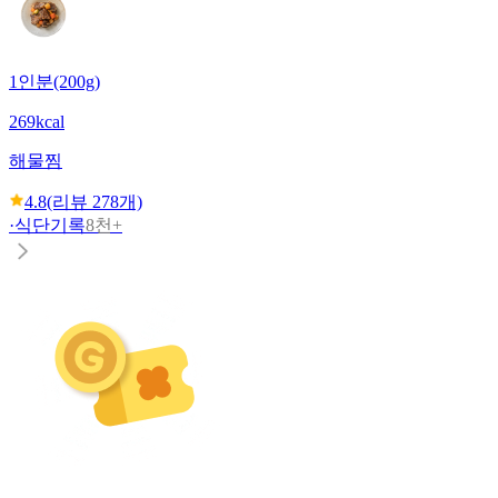
1인분(200g)
269kcal
해물찜
4.8
(리뷰
278
개)
·
식단기록
8천+