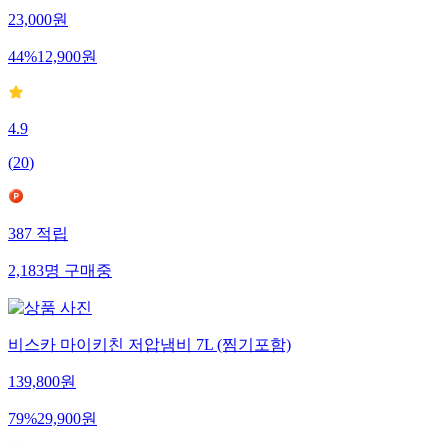
23,000
원
44
%
12,900
원
4.9
(
20
)
387
적립
2,183
명
구매중
비스카 마이키친 저압냄비 7L (찜기포함)
139,800
원
79
%
29,900
원