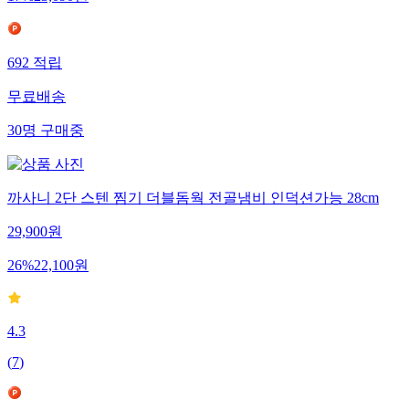
692
적립
무료배송
30
명
구매중
까사니 2단 스텐 찜기 더블돔웍 전골냄비 인덕션가능 28cm
29,900
원
26
%
22,100
원
4.3
(
7
)