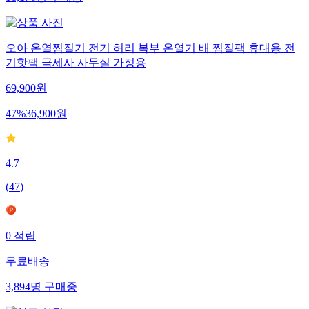
오아 온열찜질기 전기 허리 복부 온열기 배 찜질팩 휴대용 전
기핫팩 극세사 사무실 가정용
69,900
원
47
%
36,900
원
4.7
(
47
)
0
적립
무료배송
3,894
명
구매중