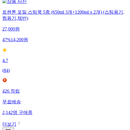
트렌톤 포밀 스팀쿡 5종 (650ml 3개+1200ml x 2개) (스팀용기,
찜용기,채반)
27,000
원
47
%
14,200
원
4.7
(
84
)
426
적립
무료배송
2,142
명
구매중
더보기