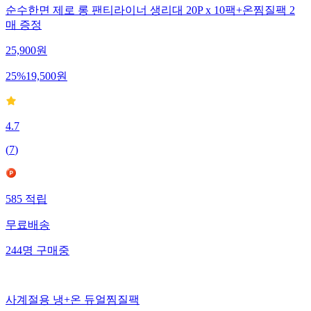
순수한면 제로 롱 팬티라이너 생리대 20P x 10팩+온찜질팩 2
매 증정
25,900
원
25
%
19,500
원
4.7
(
7
)
585
적립
무료배송
244
명
구매중
사계절용 냉+온 듀얼찜질팩