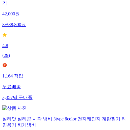
기
42,000
원
8
%
38,800
원
4.8
(
29
)
1,164
적립
무료배송
3,357
명
구매중
실리닷 실리콘 사각 냄비 3type 6color 전자레인지 계란찜기 라
면용기 찌게냄비