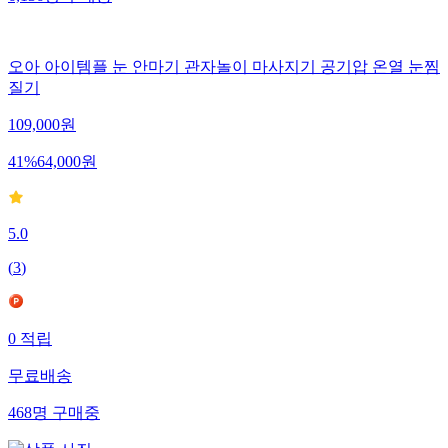
오아 아이템플 눈 안마기 관자놀이 마사지기 공기압 온열 눈찜
질기
109,000
원
41
%
64,000
원
5.0
(
3
)
0
적립
무료배송
468
명
구매중