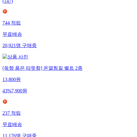
(
147
)
744
적립
무료배송
20,921
명
구매중
[쑥향 품은 따뜻함] 온열찜질 벨트 2종
13,800
원
43
%
7,900
원
237
적립
무료배송
11,176
명
구매중