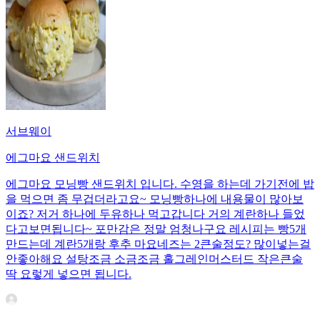
서브웨이
에그마요 샌드위치
에그마요 모닝빵 샌드위치 입니다. 수영을 하는데 가기전에 밥
을 먹으면 좀 무겁더라고요~ 모닝빵하나에 내용물이 많아보
이죠? 저거 하나에 두유하나 먹고갑니다 거의 계란하나 들었
다고보면됩니다~ 포만감은 정말 엄청나구요 레시피는 빵5개
만드는데 계란5개랑 후추 마요네즈는 2큰술정도? 많이넣는걸
안좋아해요 설탕조금 소금조금 홀그레인머스터드 작은큰술
딱 요렇게 넣으면 됩니다.