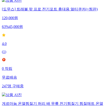
[도무스] 트래블 팟 프로 전기포트 휴대용 멀티쿠커(+찜판)
120,000
원
63
%
45,000
원
4.0
(
1
)
0
적립
무료배송
247
명
구매중
게르마늄 온열찜질기 허리 배 무릎 전기찜질기 찜질매트 온열