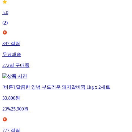
5.0
(
2
)
897
적립
무료배송
272
명
구매중
[바른] 달콤한 양념 부드러운 돼지갈비찜 1kg x 2세트
33,800
원
23
%
25,900
원
777
적립