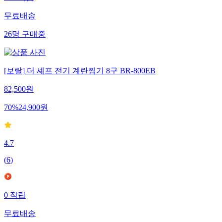
무료배송
26
명
구매중
[보랄] 더 셰프 전기 계란찜기 8구 BR-800EB
82,500
원
70
%
24,900
원
4.7
(
6
)
0
적립
무료배송