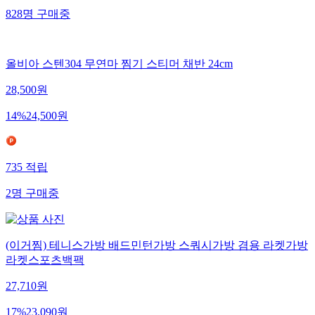
828
명
구매중
올비아 스텐304 무연마 찜기 스티머 채반 24cm
28,500
원
14
%
24,500
원
735
적립
2
명
구매중
(이거찜) 테니스가방 배드민턴가방 스쿼시가방 겸용 라켓가방
라켓스포츠백팩
27,710
원
17
%
23,090
원