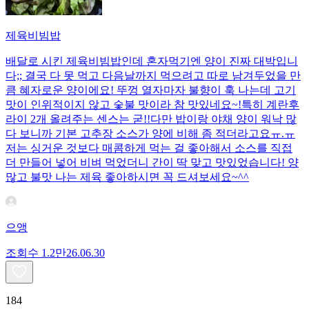
제육비빔밥
배달로 시킨 제육비빔밥인데 혼자먹기엔 양이 진짜 대박입니
다;; 결국 다 못 먹고 다음날까지 먹으려고 따로 남겨두었을 만
큼 혜자로운 양이에요! 뚜껑 열자마자 불향이 훅 나는데 고기
맛이 인위적이지 않고 숯불 맛이라 참 맛있네요~!특히 계란후
라이 2개 올려주는 센스는 굳!! ​다만 밥이랑 야채 양이 워낙 많
다 보니까 기본 고추장 소스가 양에 비해 좀 적더라고요ㅠ.ㅠ
저는 싱거운 것보다 매콤하게 먹는 걸 좋아해서 소스를 직접
더 만들어 넣어 비벼 먹었더니 간이 딱 맞고 맛있었습니다! 양
많고 불맛 나는 제육 좋아하시면 꼭 드셔보세요~^^
으앵
조회수
1.2만
26.06.30
184