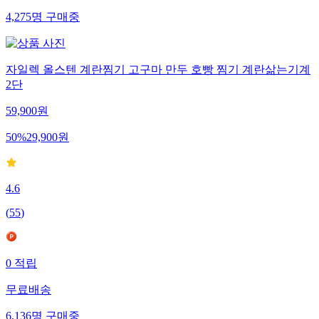
4,275
명
구매중
자일렉 올스텐 계란찜기 고구마 만두 호빵 찜기 계란삶는기계
2단
59,900
원
50
%
29,900
원
4.6
(
55
)
0
적립
무료배송
6,136
명
구매중