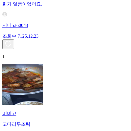
화가 일품이었어요.
지니5360043
조회수
71
25.12.23
1
비비고
코다리무조림