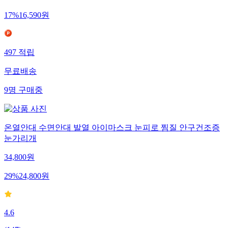
17
%
16,590
원
497
적립
무료배송
9
명
구매중
온열안대 수면안대 발열 아이마스크 눈피로 찜질 안구건조증
눈가리개
34,800
원
29
%
24,800
원
4.6