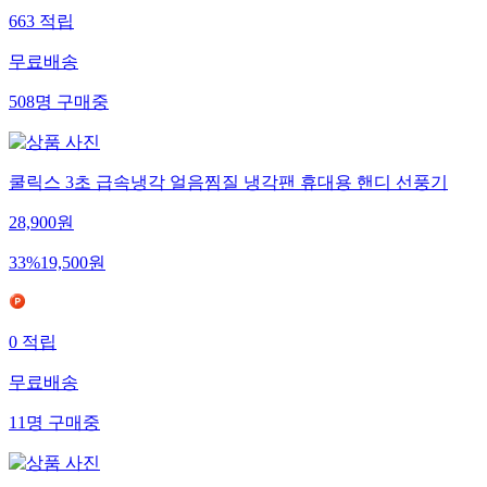
663
적립
무료배송
508
명
구매중
쿨릭스 3초 급속냉각 얼음찜질 냉각팬 휴대용 핸디 선풍기
28,900
원
33
%
19,500
원
0
적립
무료배송
11
명
구매중