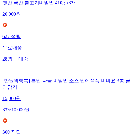
햇반 쿡반 불고기비빔밥 410g x3개
20,900
원
627
적립
무료배송
28
명
구매중
[만원의행복] 혼밥 나물 비빔밥 소스 밥에쓱쓱 비벼요 3봉 골
라담기
15,000
원
33
%
10,000
원
300
적립