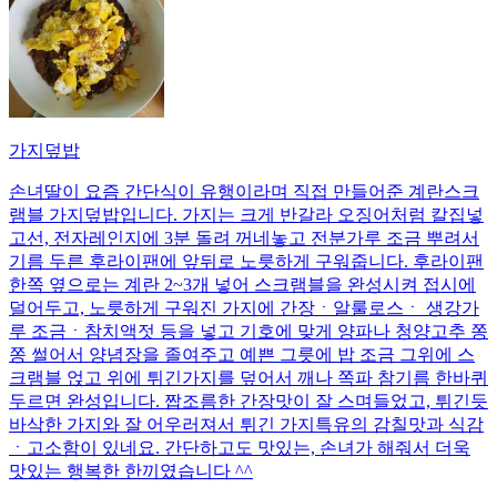
가지덮밥
손녀딸이 요즘 간단식이 유행이라며 직접 만들어준 계란스크
램블 가지덮밥입니다. 가지는 크게 반갈라 오징어처럼 칼집넣
고선, 전자레인지에 3분 돌려 꺼네놓고 전분가루 조금 뿌려서
기름 두른 후라이팬에 앞뒤로 노릇하게 구워줍니다. 후라이팬
한쪽 옆으로는 계란 2~3개 넣어 스크램블을 완성시켜 접시에
덜어두고, 노릇하게 구워진 가지에 간장ㆍ알룰로스ㆍ 생강가
루 조금ㆍ참치액젓 등을 넣고 기호에 맞게 양파나 청양고추 쫑
쫑 썰어서 양념장을 졸여주고 예쁜 그릇에 밥 조금 그위에 스
크램블 얹고 위에 튀긴가지를 덮어서 깨나 쪽파 참기름 한바퀴
두르면 완성입니다. 짭조름한 간장맛이 잘 스며들었고, 튀긴듯
바삭한 가지와 잘 어우러져서 튀긴 가지특유의 감칠맛과 식감
ㆍ고소함이 있네요. 간단하고도 맛있는, 손녀가 해줘서 더욱
맛있는 행복한 한끼였습니다 ^^