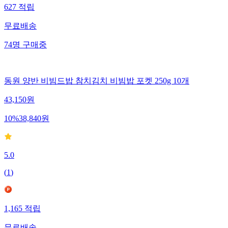
627
적립
무료배송
74
명
구매중
동원 양반 비빔드밥 참치김치 비빔밥 포켓 250g 10개
43,150
원
10
%
38,840
원
5.0
(
1
)
1,165
적립