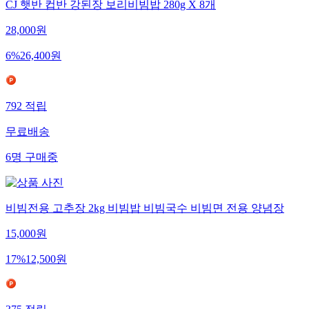
CJ 햇반 컵반 강된장 보리비빔밥 280g X 8개
28,000
원
6
%
26,400
원
792
적립
무료배송
6
명
구매중
비빔전용 고추장 2kg 비빔밥 비빔국수 비빔면 전용 양념장
15,000
원
17
%
12,500
원