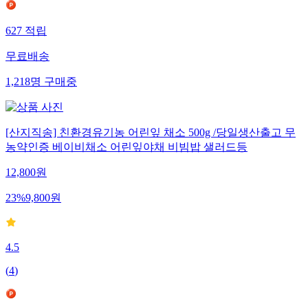
627
적립
무료배송
1,218
명
구매중
[산지직송] 친환경유기농 어린잎 채소 500g /당일생산출고 무
농약인증 베이비채소 어린잎야채 비빔밥 샐러드등
12,800
원
23
%
9,800
원
4.5
(
4
)