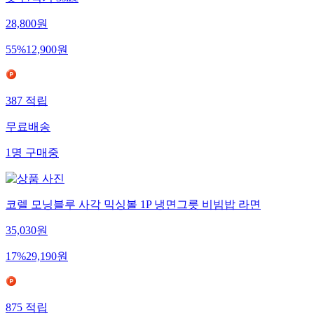
28,800
원
55
%
12,900
원
387
적립
무료배송
1
명
구매중
코렐 모닝블루 사각 믹싱볼 1P 냉면그릇 비빔밥 라면
35,030
원
17
%
29,190
원
875
적립