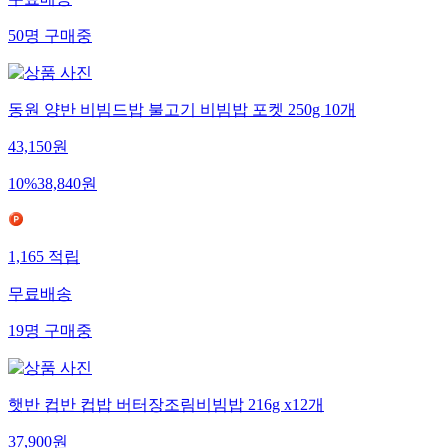
무료배송
50
명
구매중
동원 양반 비빔드밥 불고기 비빔밥 포켓 250g 10개
43,150
원
10
%
38,840
원
1,165
적립
무료배송
19
명
구매중
햇반 컵반 컵밥 버터장조림비빔밥 216g x12개
37,900
원