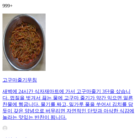
999+
고구마줄기무침
새벽에 24시간 식자재마트에 가서 고구마줄기 3단을 샀습니
다. 껍질을 벗겨서 끓는 물에 고구마 줄기가 약간 익으면 얼른
찬물에 헹굽니다. 물기를 짜고, 밀가루 풀을 쑤어서 김치를 담
듯이 갖은 양념으로 버무리면 자연적인 단맛과 아삭한 식감에
놀라는 맛있는 반찬이 됩니다.