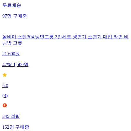
무료배송
97
명
구매중
올비아 스텐304 냉면그릇 2인세트 냉면기 소면기 대접 라면 비
빔밥 그릇
21,600
원
47
%
11,500
원
5.0
(
3
)
345
적립
152
명
구매중