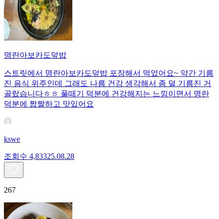
명란아보카도덮밥
스트릿에서 명란아보카도덮밥 포장해서 먹었어요~ 약간 기름
진 음식 위주인데 그래도 나름 건강 생각해서 좀 덜 기름진 거
골랐습니다ㅎㅎ 풀떼기 덕분에 건강해지는 느낌이면서 명란
덕분에 짭짤하고 맛있어요
kswe
조회수
4,833
25.08.28
267