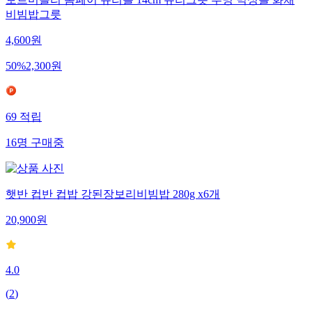
비빔밥그릇
4,600
원
50
%
2,300
원
69
적립
16
명
구매중
햇반 컵반 컵밥 강된장보리비빔밥 280g x6개
20,900
원
4.0
(
2
)