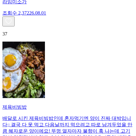
라임미소가
조회수
2,372
26.08.01
37
제육비빔밥
배달로 시킨 제육비빔밥인데 혼자먹기엔 양이 진짜 대박입니
다;; 결국 다 못 먹고 다음날까지 먹으려고 따로 남겨두었을 만
큼 혜자로운 양이에요! 뚜껑 열자마자 불향이 훅 나는데 고기