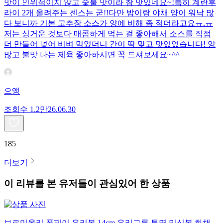
맛이 인위적이지 않고 숯불 맛이라 참 맛있네요~!특히 계란후
라이 2개 올려주는 센스는 굳!! ​다만 밥이랑 야채 양이 워낙 많
다 보니까 기본 고추장 소스가 양에 비해 좀 적더라고요ㅠ.ㅠ
저는 싱거운 것보다 매콤하게 먹는 걸 좋아해서 소스를 직접
더 만들어 넣어 비벼 먹었더니 간이 딱 맞고 맛있었습니다! 양
많고 불맛 나는 제육 좋아하시면 꼭 드셔보세요~^^
으앵
조회수
1.2만
26.06.30
185
더보기
이 리뷰를 본 유저들이 관심있어 한 상품
보르미올리 폼페이 유리볼 14cm 유리그릇 투명 믹싱볼 화채