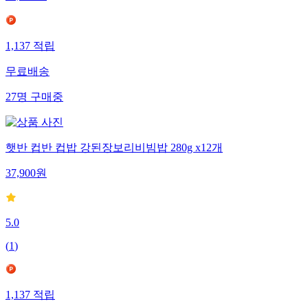
1,137
적립
무료배송
27
명
구매중
햇반 컵반 컵밥 강된장보리비빔밥 280g x12개
37,900
원
5.0
(
1
)
1,137
적립