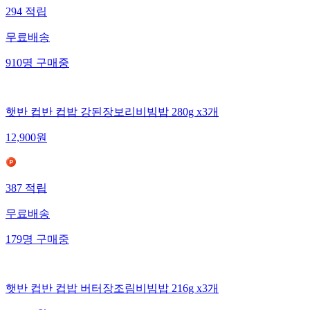
294
적립
무료배송
910
명
구매중
햇반 컵반 컵밥 강된장보리비빔밥 280g x3개
12,900
원
387
적립
무료배송
179
명
구매중
햇반 컵반 컵밥 버터장조림비빔밥 216g x3개