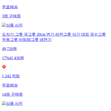
무료배송
3
명
구매중
도자기 그릇 국그릇 20cm 면기 라면그릇 식기 대접 국수그릇
우동그릇 비빔밥그릇 냉면기
49,720
원
17
%
41,430
원
1,242
적립
무료배송
14
명
구매중