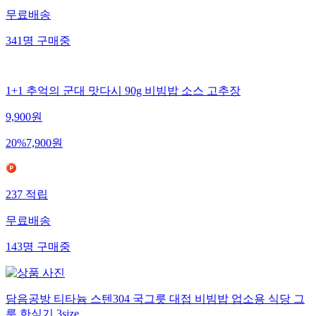
무료배송
341
명
구매중
1+1 추억의 군대 맛다시 90g 비빔밥 소스 고추장
9,900
원
20
%
7,900
원
237
적립
무료배송
143
명
구매중
담음공방 티타늄 스텐304 국그릇 대접 비빔밥 업소용 식당 그
릇 한식기 3size