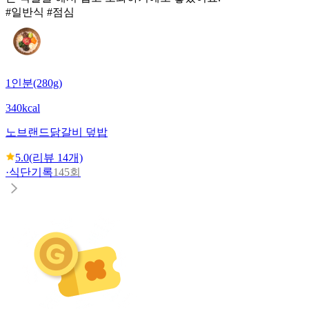
#일반식 #점심
1인분(280g)
340kcal
노브랜드
닭갈비 덮밥
5.0
(리뷰
14
개)
·
식단기록
145회