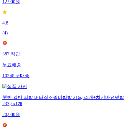
12,900
원
4.8
(
4
)
387
적립
무료배송
102
명
구매중
햇반 컵반 컵밥 버터장조림비빔밥 216g x5개+치킨마요덮밥
233g x1개
20,900
원