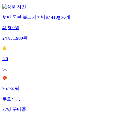
햇반 쿡반 불고기비빔밥 410g x6개
41,900
원
24
%
31,900
원
5.0
(
1
)
957
적립
무료배송
27
명
구매중