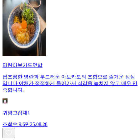
명란아보카도덮밥
짭조름한 명란과 부드러운 아보카도의 조합으로 즐거운 점심
입니다 야채가 적절하게 들어가서 식감을 놓치지 않고 매우 만
족합니다.
귀염그잡채1
조회수
9.6만
25.08.28