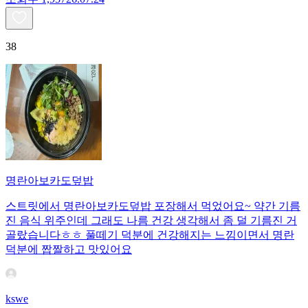
38
명란아보카도덮밥
스트릿에서 명란아보카도덮밥 포장해서 먹었어요~ 약간 기름
진 음식 위주인데 그래도 나름 건강 생각해서 좀 덜 기름진 거
골랐습니다ㅎㅎ 풀떼기 덕분에 건강해지는 느낌이면서 명란
덕분에 짭짤하고 맛있어요
kswe