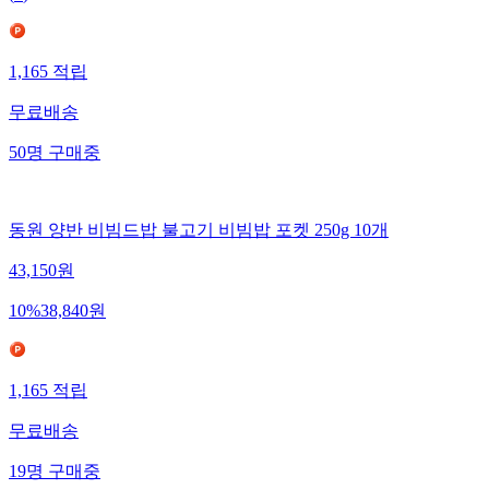
1,165
적립
무료배송
50
명
구매중
동원 양반 비빔드밥 불고기 비빔밥 포켓 250g 10개
43,150
원
10
%
38,840
원
1,165
적립
무료배송
19
명
구매중