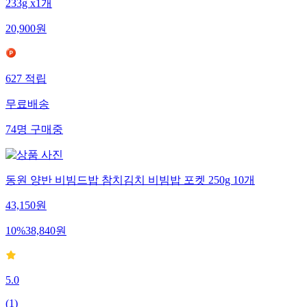
233g x1개
20,900
원
627
적립
무료배송
74
명
구매중
동원 양반 비빔드밥 참치김치 비빔밥 포켓 250g 10개
43,150
원
10
%
38,840
원
5.0
(
1
)