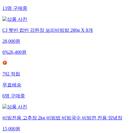
13
명
구매중
CJ 햇반 컵반 강된장 보리비빔밥 280g X 8개
28,000
원
6
%
26,400
원
792
적립
무료배송
6
명
구매중
비빔전용 고추장 2kg 비빔밥 비빔국수 비빔면 전용 양념장
15,000
원