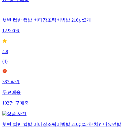
햇반 컵반 컵밥 버터장조림비빔밥 216g x3개
12,900
원
4.8
(
4
)
387
적립
무료배송
102
명
구매중
햇반 컵반 컵밥 버터장조림비빔밥 216g x5개+치킨마요덮밥