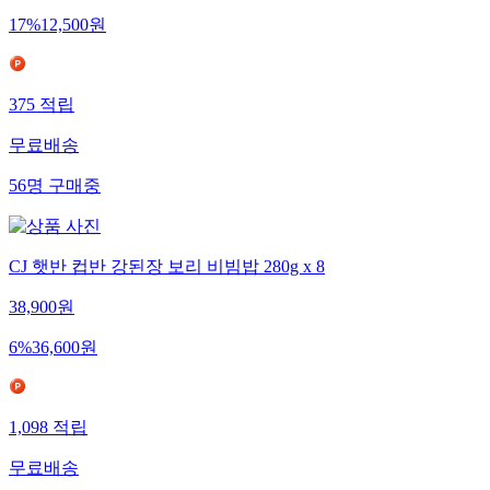
17
%
12,500
원
375
적립
무료배송
56
명
구매중
CJ 햇반 컵반 강된장 보리 비빔밥 280g x 8
38,900
원
6
%
36,600
원
1,098
적립
무료배송