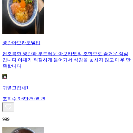
명란아보카도덮밥
짭조름한 명란과 부드러운 아보카도의 조합으로 즐거운 점심
입니다 야채가 적절하게 들어가서 식감을 놓치지 않고 매우 만
족합니다.
귀염그잡채1
조회수
9.6만
25.08.28
999+