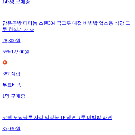
143
명
구매중
담음공방 티타늄 스텐304 국그릇 대접 비빔밥 업소용 식당 그
릇 한식기 3size
28,800
원
55
%
12,900
원
387
적립
무료배송
1
명
구매중
코렐 모닝블루 사각 믹싱볼 1P 냉면그릇 비빔밥 라면
35,030
원