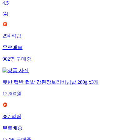
4.5
(
4
)
294
적립
무료배송
902
명
구매중
햇반 컵반 컵밥 강된장보리비빔밥 280g x3개
12,900
원
387
적립
무료배송
177
명
구매중