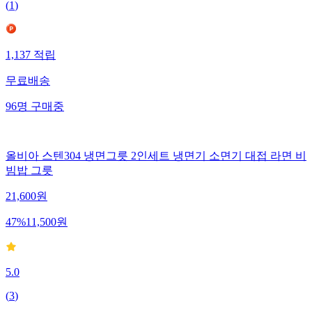
(
1
)
1,137
적립
무료배송
96
명
구매중
올비아 스텐304 냉면그릇 2인세트 냉면기 소면기 대접 라면 비
빔밥 그릇
21,600
원
47
%
11,500
원
5.0
(
3
)