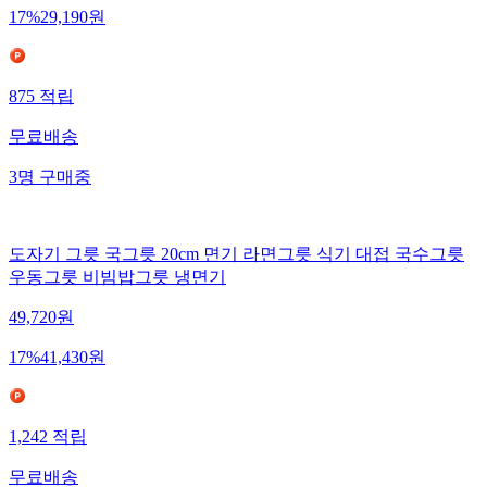
17
%
29,190
원
875
적립
무료배송
3
명
구매중
도자기 그릇 국그릇 20cm 면기 라면그릇 식기 대접 국수그릇
우동그릇 비빔밥그릇 냉면기
49,720
원
17
%
41,430
원
1,242
적립
무료배송