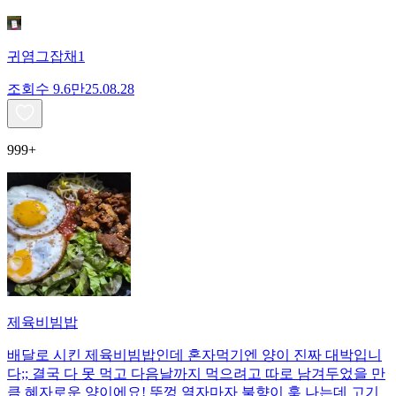
귀염그잡채1
조회수
9.6만
25.08.28
999+
제육비빔밥
배달로 시킨 제육비빔밥인데 혼자먹기엔 양이 진짜 대박입니
다;; 결국 다 못 먹고 다음날까지 먹으려고 따로 남겨두었을 만
큼 혜자로운 양이에요! 뚜껑 열자마자 불향이 훅 나는데 고기