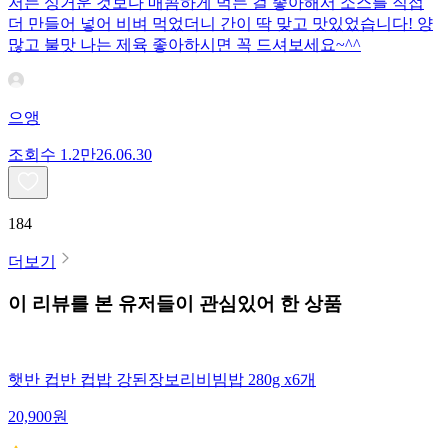
저는 싱거운 것보다 매콤하게 먹는 걸 좋아해서 소스를 직접
더 만들어 넣어 비벼 먹었더니 간이 딱 맞고 맛있었습니다! 양
많고 불맛 나는 제육 좋아하시면 꼭 드셔보세요~^^
으앵
조회수
1.2만
26.06.30
184
더보기
이 리뷰를 본 유저들이 관심있어 한 상품
햇반 컵반 컵밥 강된장보리비빔밥 280g x6개
20,900
원