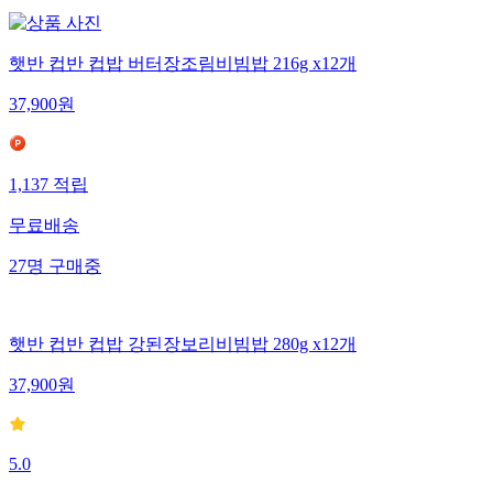
햇반 컵반 컵밥 버터장조림비빔밥 216g x12개
37,900
원
1,137
적립
무료배송
27
명
구매중
햇반 컵반 컵밥 강된장보리비빔밥 280g x12개
37,900
원
5.0