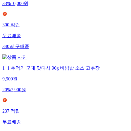
33
%
10,000
원
300
적립
무료배송
340
명
구매중
1+1 추억의 군대 맛다시 90g 비빔밥 소스 고추장
9,900
원
20
%
7,900
원
237
적립
무료배송