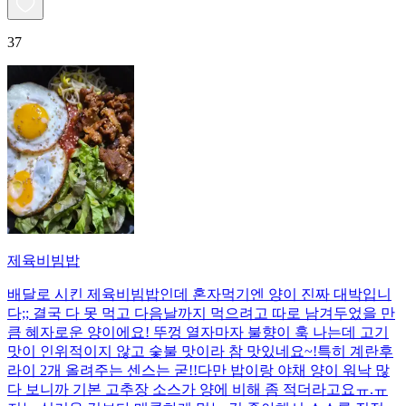
37
제육비빔밥
배달로 시킨 제육비빔밥인데 혼자먹기엔 양이 진짜 대박입니
다;; 결국 다 못 먹고 다음날까지 먹으려고 따로 남겨두었을 만
큼 혜자로운 양이에요! 뚜껑 열자마자 불향이 훅 나는데 고기
맛이 인위적이지 않고 숯불 맛이라 참 맛있네요~!특히 계란후
라이 2개 올려주는 센스는 굳!! ​다만 밥이랑 야채 양이 워낙 많
다 보니까 기본 고추장 소스가 양에 비해 좀 적더라고요ㅠ.ㅠ