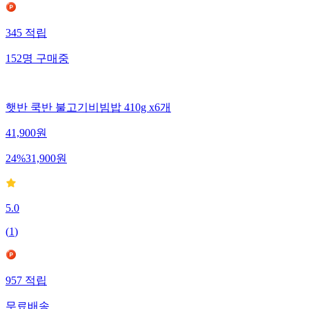
345
적립
152
명
구매중
햇반 쿡반 불고기비빔밥 410g x6개
41,900
원
24
%
31,900
원
5.0
(
1
)
957
적립
무료배송