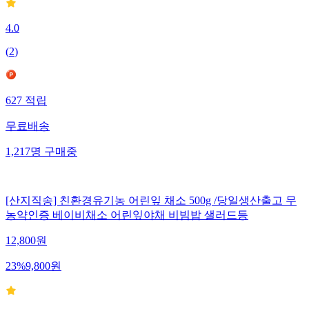
4.0
(
2
)
627
적립
무료배송
1,217
명
구매중
[산지직송] 친환경유기농 어린잎 채소 500g /당일생산출고 무
농약인증 베이비채소 어린잎야채 비빔밥 샐러드등
12,800
원
23
%
9,800
원