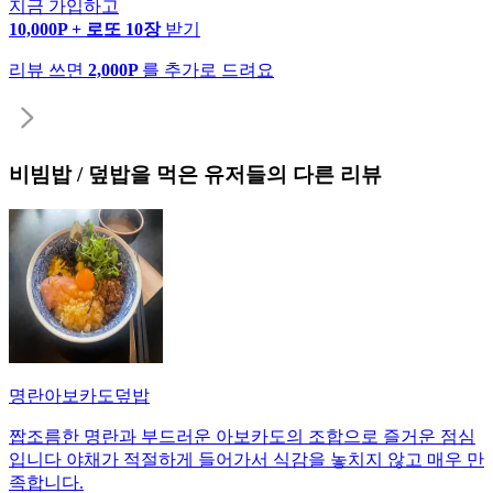
지금 가입하고
10,000P + 로또 10장
받기
리뷰 쓰면
2,000P
를 추가로 드려요
비빔밥 / 덮밥
을 먹은 유저들의 다른 리뷰
명란아보카도덮밥
짭조름한 명란과 부드러운 아보카도의 조합으로 즐거운 점심
입니다 야채가 적절하게 들어가서 식감을 놓치지 않고 매우 만
족합니다.