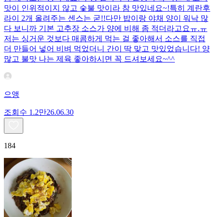
맛이 인위적이지 않고 숯불 맛이라 참 맛있네요~!특히 계란후
라이 2개 올려주는 센스는 굳!! ​다만 밥이랑 야채 양이 워낙 많
다 보니까 기본 고추장 소스가 양에 비해 좀 적더라고요ㅠ.ㅠ
저는 싱거운 것보다 매콤하게 먹는 걸 좋아해서 소스를 직접
더 만들어 넣어 비벼 먹었더니 간이 딱 맞고 맛있었습니다! 양
많고 불맛 나는 제육 좋아하시면 꼭 드셔보세요~^^
으앵
조회수
1.2만
26.06.30
184