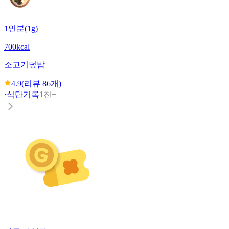
1인분(1g)
700kcal
소고기덮밥
4.9
(리뷰
86
개)
·
식단기록
1천+