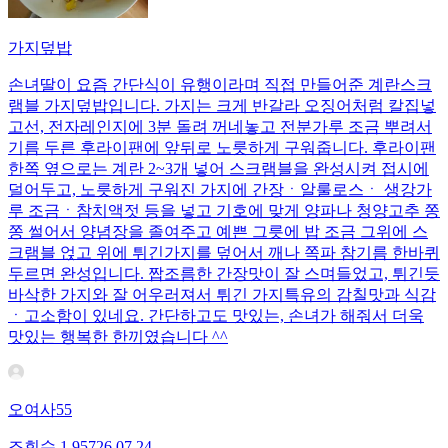
가지덮밥
손녀딸이 요즘 간단식이 유행이라며 직접 만들어준 계란스크
램블 가지덮밥입니다. 가지는 크게 반갈라 오징어처럼 칼집넣
고선, 전자레인지에 3분 돌려 꺼네놓고 전분가루 조금 뿌려서
기름 두른 후라이팬에 앞뒤로 노릇하게 구워줍니다. 후라이팬
한쪽 옆으로는 계란 2~3개 넣어 스크램블을 완성시켜 접시에
덜어두고, 노릇하게 구워진 가지에 간장ㆍ알룰로스ㆍ 생강가
루 조금ㆍ참치액젓 등을 넣고 기호에 맞게 양파나 청양고추 쫑
쫑 썰어서 양념장을 졸여주고 예쁜 그릇에 밥 조금 그위에 스
크램블 얹고 위에 튀긴가지를 덮어서 깨나 쪽파 참기름 한바퀴
두르면 완성입니다. 짭조름한 간장맛이 잘 스며들었고, 튀긴듯
바삭한 가지와 잘 어우러져서 튀긴 가지특유의 감칠맛과 식감
ㆍ고소함이 있네요. 간단하고도 맛있는, 손녀가 해줘서 더욱
맛있는 행복한 한끼였습니다 ^^
오여사55
조회수
1,957
26.07.24