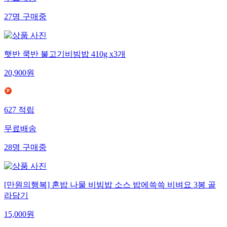
27
명
구매중
햇반 쿡반 불고기비빔밥 410g x3개
20,900
원
627
적립
무료배송
28
명
구매중
[만원의행복] 혼밥 나물 비빔밥 소스 밥에쓱쓱 비벼요 3봉 골
라담기
15,000
원