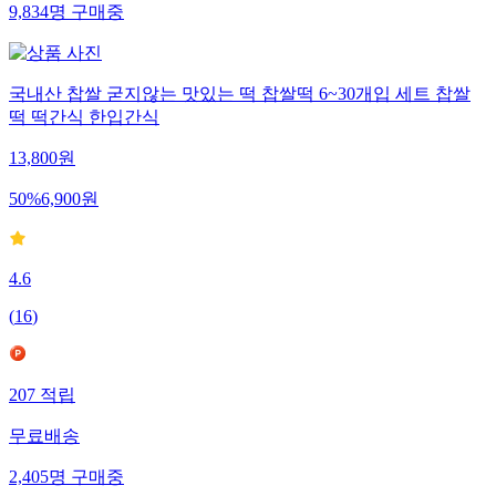
9,834
명
구매중
국내산 찹쌀 굳지않는 맛있는 떡 찹쌀떡 6~30개입 세트 찹쌀
떡 떡간식 한입간식
13,800
원
50
%
6,900
원
4.6
(
16
)
207
적립
무료배송
2,405
명
구매중