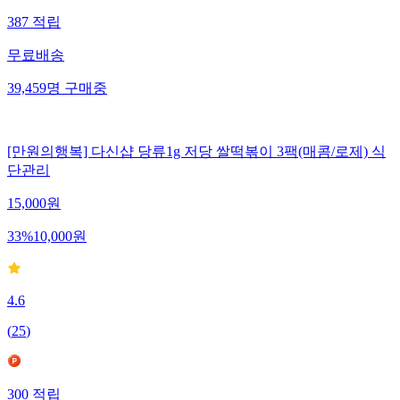
387
적립
무료배송
39,459
명
구매중
[만원의행복] 다신샵 당류1g 저당 쌀떡볶이 3팩(매콤/로제) 식
단관리
15,000
원
33
%
10,000
원
4.6
(
25
)
300
적립