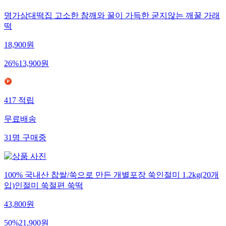
명가삼대떡집 고소한 참깨와 꿀이 가득한 굳지않는 깨꿀 가래
떡
18,900
원
26
%
13,900
원
417
적립
무료배송
31
명
구매중
100% 국내산 찹쌀/쑥으로 만든 개별포장 쑥인절미 1.2kg(20개
입)인절미 쑥절편 쑥떡
43,800
원
50
%
21,900
원