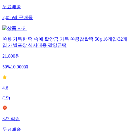
무료배송
2,055
명
구매중
쑥향 가득한 떡 속에 팥앙금 가득 쑥콩찹쌀떡 50g 16개입/32개
입 개별포장 식사대용 팥앙금떡
21,800
원
50
%
10,900
원
4.6
(
19
)
327
적립