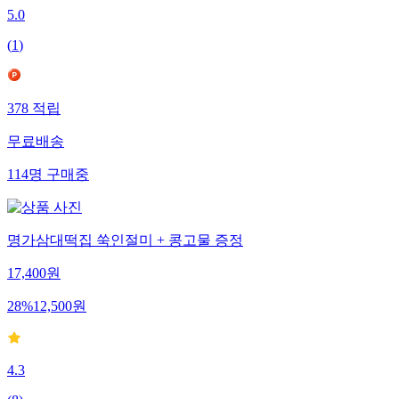
5.0
(
1
)
378
적립
무료배송
114
명
구매중
명가삼대떡집 쑥인절미 + 콩고물 증정
17,400
원
28
%
12,500
원
4.3