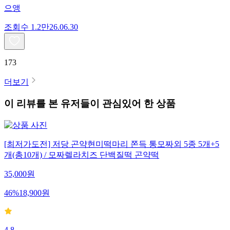
으앵
조회수
1.2만
26.06.30
173
더보기
이 리뷰를 본 유저들이 관심있어 한 상품
[최저가도전] 저당 곤약현미떡마리 쫀득 통모짜외 5종 5개+5
개(총10개) / 모짜렐라치즈 단백질떡 곤약떡
35,000
원
46
%
18,900
원
4.8