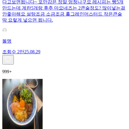
다고보면됩니다~ 포만감은 정말 엄청나구요 레시피는 빵5개
만드는데 계란5개랑 후추 마요네즈는 2큰술정도? 많이넣는걸
안좋아해요 설탕조금 소금조금 홀그레인머스터드 작은큰술
딱 요렇게 넣으면 됩니다.
똘맹
조회수
2만
25.08.29
999+