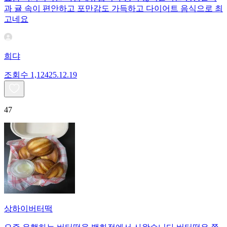
과 귤 속이 편안하고 포만감도 가득하고 다이어트 음식으로 최
고네요
희댜
조회수
1,124
25.12.19
47
상하이버터떡