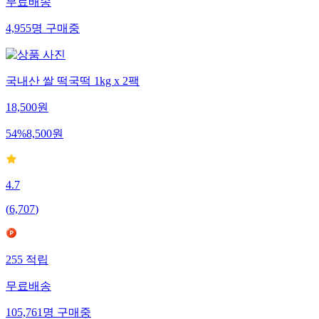
무료배송
4,955
명
구매중
국내산 쌀 떡국떡 1kg x 2팩
18,500
원
54
%
8,500
원
4.7
(
6,707
)
255
적립
무료배송
105,761
명
구매중