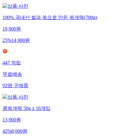
100% 국내산 쌀과 쑥으로 만든 쑥개떡(700g)
19,900
원
25
%
14,900
원
447
적립
무료배송
92
명
구매중
콩쑥개떡 50g x 16개입
13,900
원
42
%
8,000
원