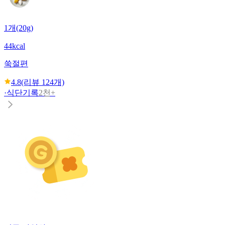
1개(20g)
44kcal
쑥절편
4.8
(리뷰
124
개)
·
식단기록
2천+