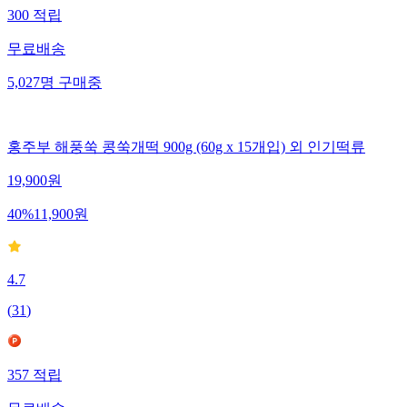
300
적립
무료배송
5,027
명
구매중
홍주부 해풍쑥 콩쑥개떡 900g (60g x 15개입) 외 인기떡류
19,900
원
40
%
11,900
원
4.7
(
31
)
357
적립