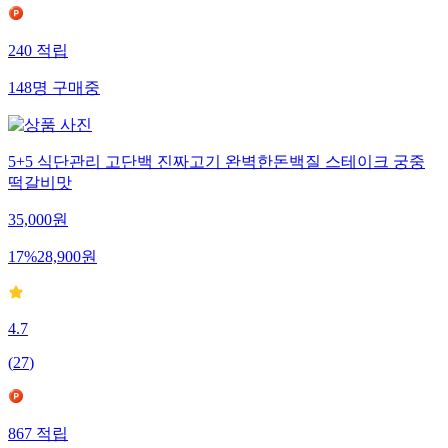
240
적립
148
명
구매중
5+5 식단관리 고단백 진짜고기 완벽한돈백질 스테이크 궁중
떡갈비맛
35,000
원
17
%
28,900
원
4.7
(
27
)
867
적립