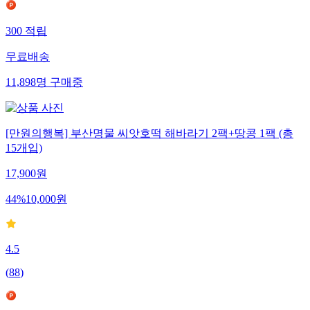
300
적립
무료배송
11,898
명
구매중
[만원의행복] 부산명물 씨앗호떡 해바라기 2팩+땅콩 1팩 (총
15개입)
17,900
원
44
%
10,000
원
4.5
(
88
)