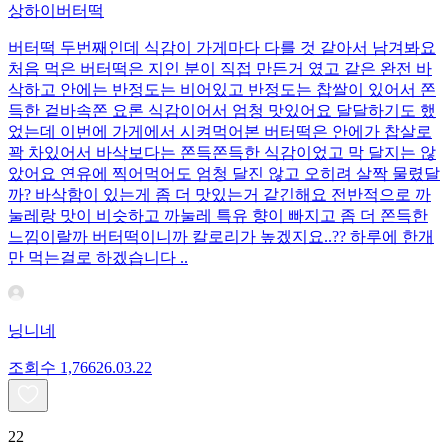
상하이버터떡
버터떡 두번째인데 식감이 가게마다 다를 것 같아서 남겨봐요
처음 먹은 버터떡은 지인 분이 직접 만든거 였고 같은 완전 바
삭하고 안에는 반정도는 비어있고 반정도는 찹쌀이 있어서 쫀
득한 겉바속쫀 요론 식감이어서 엄청 맛있어요 달달하기도 했
었는데 이번에 가게에서 시켜먹어본 버터떡은 안에가 찹살로
꽉 차있어서 바삭보다는 쫀득쫀득한 식감이었고 막 달지는 않
았어요 연유에 찍어먹어도 엄청 달진 않고 오히려 살짝 물렸달
까? 바삭함이 있는게 좀 더 맛있는거 같긴해요 전반적으로 까
눌레랑 맛이 비슷하고 까눌레 특유 향이 빠지고 좀 더 쫀득한
느낌이랄까 버터떡이니까 칼로리가 높겠지요..?? 하루에 한개
만 먹는걸로 하겠습니다 ..
닝니네
조회수
1,766
26.03.22
22