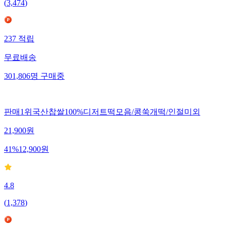
(
3,474
)
237
적립
무료배송
301,806
명
구매중
판매1위국산찹쌀100%디저트떡모음/콩쑥개떡/인절미외
21,900
원
41
%
12,900
원
4.8
(
1,378
)