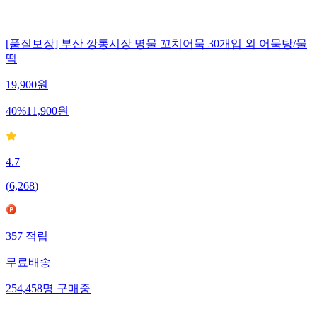
[품질보장] 부산 깡통시장 명물 꼬치어묵 30개입 외 어묵탕/물
떡
19,900
원
40
%
11,900
원
4.7
(
6,268
)
357
적립
무료배송
254,458
명
구매중