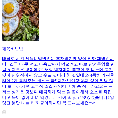
제육비빔밥
배달로 시킨 제육비빔밥인데 혼자먹기엔 양이 진짜 대박입니
다;; 결국 다 못 먹고 다음날까지 먹으려고 따로 남겨두었을 만
큼 혜자로운 양이에요! 뚜껑 열자마자 불향이 훅 나는데 고기
맛이 인위적이지 않고 숯불 맛이라 참 맛있네요~!특히 계란후
라이 2개 올려주는 센스는 굳!! ​다만 밥이랑 야채 양이 워낙 많
다 보니까 기본 고추장 소스가 양에 비해 좀 적더라고요ㅠ.ㅠ
저는 싱거운 것보다 매콤하게 먹는 걸 좋아해서 소스를 직접
더 만들어 넣어 비벼 먹었더니 간이 딱 맞고 맛있었습니다! 양
많고 불맛 나는 제육 좋아하시면 꼭 드셔보세요~^^