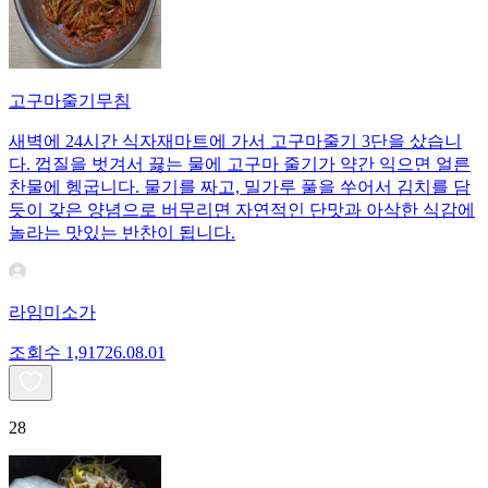
고구마줄기무침
새벽에 24시간 식자재마트에 가서 고구마줄기 3단을 샀습니
다. 껍질을 벗겨서 끓는 물에 고구마 줄기가 약간 익으면 얼른
찬물에 헹굽니다. 물기를 짜고, 밀가루 풀을 쑤어서 김치를 담
듯이 갖은 양념으로 버무리면 자연적인 단맛과 아삭한 식감에
놀라는 맛있는 반찬이 됩니다.
라임미소가
조회수
1,917
26.08.01
28