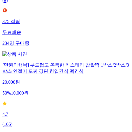
(
8
)
375
적립
무료배송
234
명
구매중
[만원의행복] 부드럽고 쫀득한 카스테라 찹쌀떡 1박스/2박스/3
박스 인절미 모찌 경단 한입간식 떡간식
20,000
원
50
%
10,000
원
4.7
(
105
)