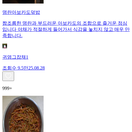
명란아보카도덮밥
짭조름한 명란과 부드러운 아보카도의 조합으로 즐거운 점심
입니다 야채가 적절하게 들어가서 식감을 놓치지 않고 매우 만
족합니다.
귀염그잡채1
조회수
9.5만
25.08.28
999+