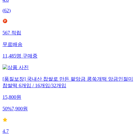
(
62
)
567
적립
무료배송
11,485
명
구매중
[품질보장] 국내산 찹쌀로 만든 팥앙금 콩쑥개떡 앙금인절미
찹쌀떡 6개입 / 16개입/32개입
15,800
원
50
%
7,900
원
4.7