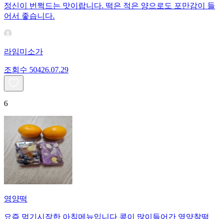
정신이 번쩍드는 맛이랍니다. 떡은 적은 양으로도 포만감이 들
어서 좋습니다.
라임미소가
조회수
504
26.07.29
6
영양떡
요즘 먹기시작한 아침메뉴입니다 콩이 많이들어간 영양찰떡