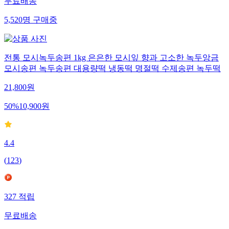
무료배송
5,520
명
구매중
전통 모시녹두송편 1kg 은은한 모시잎 향과 고소한 녹두앙금
모시송편 녹두송편 대용량떡 냉동떡 명절떡 수제송편 녹두떡
21,800
원
50
%
10,900
원
4.4
(
123
)
327
적립
무료배송