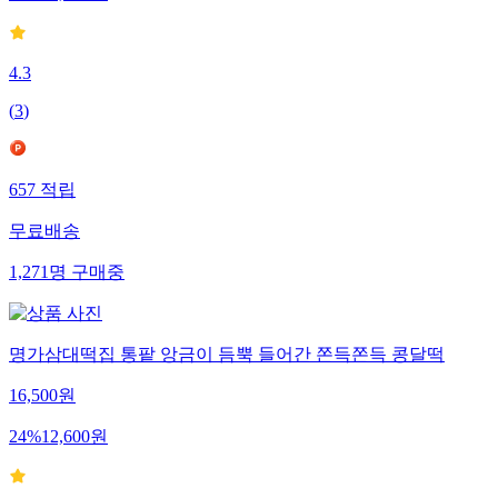
4.3
(
3
)
657
적립
무료배송
1,271
명
구매중
명가삼대떡집 통팥 앙금이 듬뿍 들어간 쫀득쫀득 콩달떡
16,500
원
24
%
12,600
원