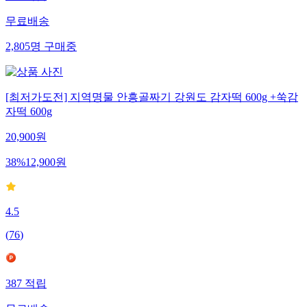
무료배송
2,805
명
구매중
[최저가도전] 지역명물 안흥골짜기 강원도 감자떡 600g +쑥감
자떡 600g
20,900
원
38
%
12,900
원
4.5
(
76
)
387
적립