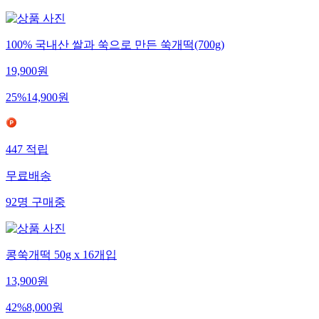
100% 국내산 쌀과 쑥으로 만든 쑥개떡(700g)
19,900
원
25
%
14,900
원
447
적립
무료배송
92
명
구매중
콩쑥개떡 50g x 16개입
13,900
원
42
%
8,000
원