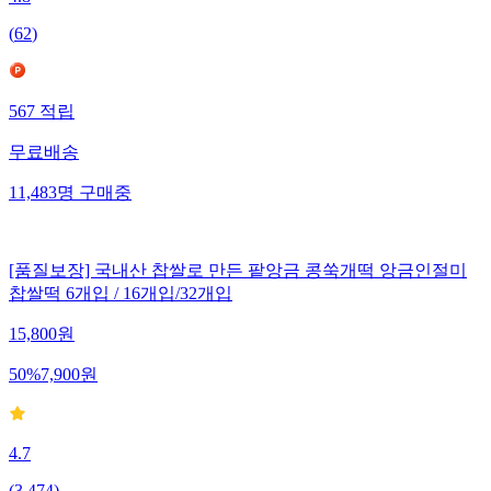
(
62
)
567
적립
무료배송
11,483
명
구매중
[품질보장] 국내산 찹쌀로 만든 팥앙금 콩쑥개떡 앙금인절미
찹쌀떡 6개입 / 16개입/32개입
15,800
원
50
%
7,900
원
4.7