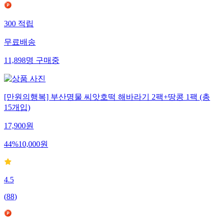
300
적립
무료배송
11,898
명
구매중
[만원의행복] 부산명물 씨앗호떡 해바라기 2팩+땅콩 1팩 (총
15개입)
17,900
원
44
%
10,000
원
4.5
(
88
)