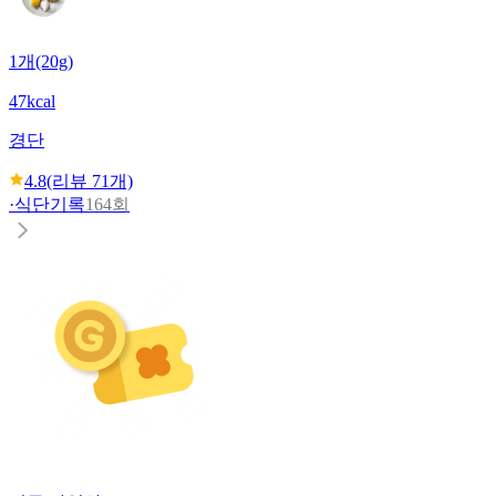
1개(20g)
47kcal
경단
4.8
(리뷰
71
개)
·
식단기록
164회