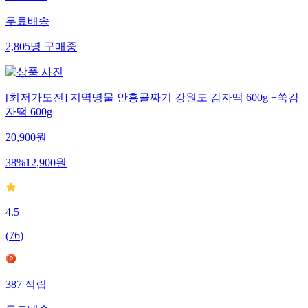
무료배송
2,805
명
구매중
[최저가도전] 지역명물 안흥골짜기 강원도 감자떡 600g +쑥감
자떡 600g
20,900
원
38
%
12,900
원
4.5
(
76
)
387
적립