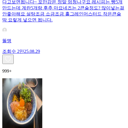
다고보면됩니다~ 포만감은 정말 엄청나구요 레시피는 빵5개
만드는데 계란5개랑 후추 마요네즈는 2큰술정도? 많이넣는걸
안좋아해요 설탕조금 소금조금 홀그레인머스터드 작은큰술
딱 요렇게 넣으면 됩니다.
똘맹
조회수
2만
25.08.29
999+