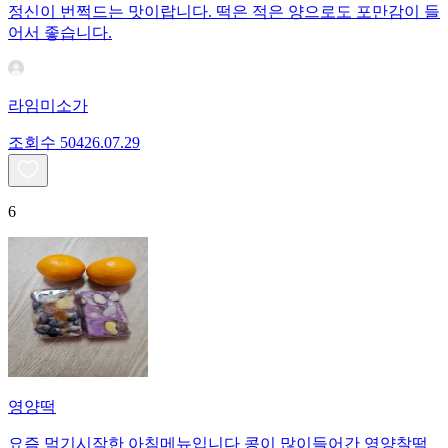
정신이 번쩍드는 맛이랍니다. 떡은 적은 양으로도 포만감이 들
어서 좋습니다.
라임미소가
조회수
504
26.07.29
6
영양떡
요즘 먹기시작한 아침메뉴입니다 콩이 많이들어간 영양찰떡