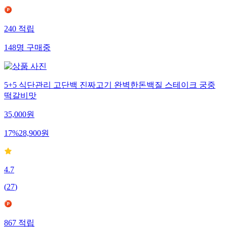
240
적립
148
명
구매중
5+5 식단관리 고단백 진짜고기 완벽한돈백질 스테이크 궁중
떡갈비맛
35,000
원
17
%
28,900
원
4.7
(
27
)
867
적립