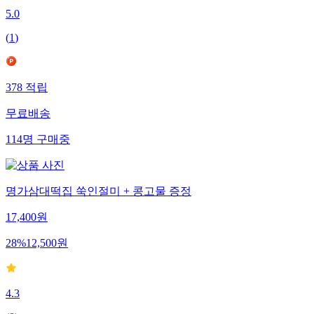
5.0
(
1
)
378
적립
무료배송
114
명
구매중
명가삼대떡집 쑥인절미 + 콩고물 증정
17,400
원
28
%
12,500
원
4.3