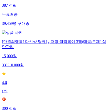
387
적립
무료배송
39,459
명
구매중
[만원의행복] 다신샵 당류1g 저당 쌀떡볶이 3팩(매콤/로제) 식
단관리
15,000
원
33
%
10,000
원
4.6
(
25
)
300
적립