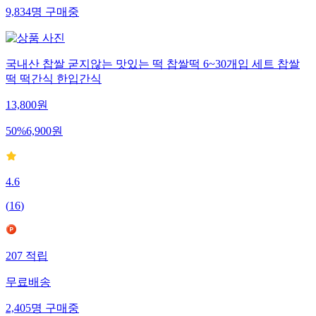
9,834
명
구매중
국내산 찹쌀 굳지않는 맛있는 떡 찹쌀떡 6~30개입 세트 찹쌀
떡 떡간식 한입간식
13,800
원
50
%
6,900
원
4.6
(
16
)
207
적립
무료배송
2,405
명
구매중