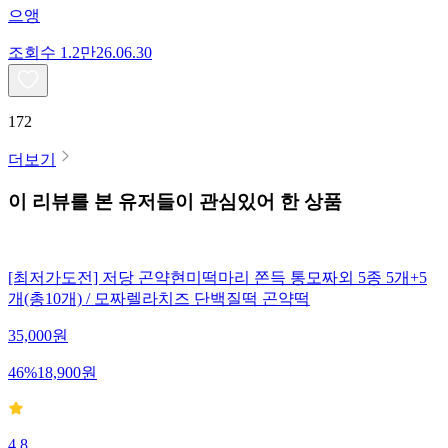
으앵
조회수
1.2만
26.06.30
172
더보기
이 리뷰를 본 유저들이 관심있어 한 상품
[최저가도전] 저당 곤약현미떡마리 쫀득 통모짜외 5종 5개+5
개(총10개) / 모짜렐라치즈 단백질떡 곤약떡
35,000
원
46
%
18,900
원
4.8