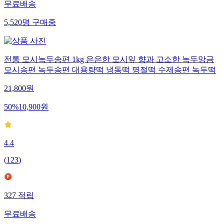
무료배송
5,520
명
구매중
전통 모시녹두송편 1kg 은은한 모시잎 향과 고소한 녹두앙금
모시송편 녹두송편 대용량떡 냉동떡 명절떡 수제송편 녹두떡
21,800
원
50
%
10,900
원
4.4
(
123
)
327
적립
무료배송