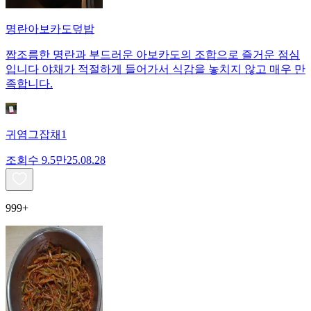
명란아보카도덮밥
짭조름한 명란과 부드러운 아보카도의 조합으로 즐거운 점심
입니다 야채가 적절하게 들어가서 식감을 놓치지 않고 매우 만
족합니다.
귀염그잡채1
조회수
9.5만
25.08.28
999+