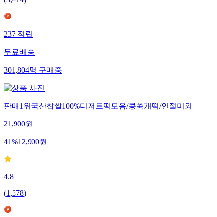
(
3,474
)
237
적립
무료배송
301,804
명
구매중
판매1위국산찹쌀100%디저트떡모음/콩쑥개떡/인절미외
21,900
원
41
%
12,900
원
4.8
(
1,378
)