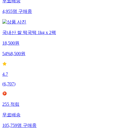
무료배송
4,955
명
구매중
국내산 쌀 떡국떡 1kg x 2팩
18,500
원
54
%
8,500
원
4.7
(
6,707
)
255
적립
무료배송
105,759
명
구매중