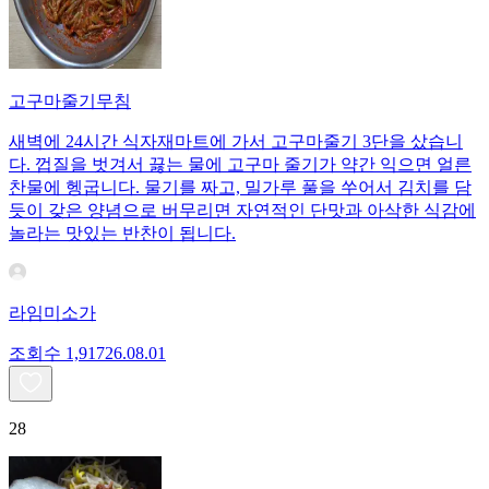
고구마줄기무침
새벽에 24시간 식자재마트에 가서 고구마줄기 3단을 샀습니
다. 껍질을 벗겨서 끓는 물에 고구마 줄기가 약간 익으면 얼른
찬물에 헹굽니다. 물기를 짜고, 밀가루 풀을 쑤어서 김치를 담
듯이 갖은 양념으로 버무리면 자연적인 단맛과 아삭한 식감에
놀라는 맛있는 반찬이 됩니다.
라임미소가
조회수
1,917
26.08.01
28