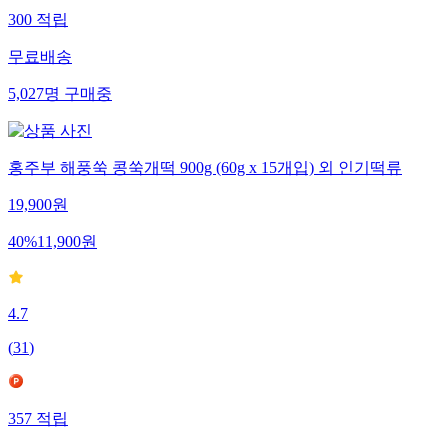
300
적립
무료배송
5,027
명
구매중
홍주부 해풍쑥 콩쑥개떡 900g (60g x 15개입) 외 인기떡류
19,900
원
40
%
11,900
원
4.7
(
31
)
357
적립