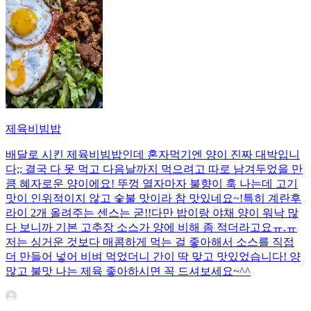
제육비빔밥
배달로 시킨 제육비빔밥인데 혼자먹기엔 양이 진짜 대박입니
다;; 결국 다 못 먹고 다음날까지 먹으려고 따로 남겨두었을 만
큼 혜자로운 양이에요! 뚜껑 열자마자 불향이 훅 나는데 고기
맛이 인위적이지 않고 숯불 맛이라 참 맛있네요~!특히 계란후
라이 2개 올려주는 센스는 굳!! ​다만 밥이랑 야채 양이 워낙 많
다 보니까 기본 고추장 소스가 양에 비해 좀 적더라고요ㅠ.ㅠ
저는 싱거운 것보다 매콤하게 먹는 걸 좋아해서 소스를 직접
더 만들어 넣어 비벼 먹었더니 간이 딱 맞고 맛있었습니다! 양
많고 불맛 나는 제육 좋아하시면 꼭 드셔보세요~^^