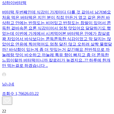
상하이버터떡
버터떡 두번째인데 식감이 가게마다 다를 것 같아서 남겨봐요
처음 먹은 버터떡은 지인 분이 직접 만든거 였고 같은 완전 바
삭하고 안에는 반정도는 비어있고 반정도는 찹쌀이 있어서 쫀
득한 겉바속쫀 요론 식감이어서 엄청 맛있어요 달달하기도 했
었는데 이번에 가게에서 시켜먹어본 버터떡은 안에가 찹살로
꽉 차있어서 바삭보다는 쫀득쫀득한 식감이었고 막 달지는 않
았어요 연유에 찍어먹어도 엄청 달진 않고 오히려 살짝 물렸달
까? 바삭함이 있는게 좀 더 맛있는거 같긴해요 전반적으로 까
눌레랑 맛이 비슷하고 까눌레 특유 향이 빠지고 좀 더 쫀득한
느낌이랄까 버터떡이니까 칼로리가 높겠지요..?? 하루에 한개
만 먹는걸로 하겠습니다 ..
닝니네
조회수
1,766
26.03.22
22