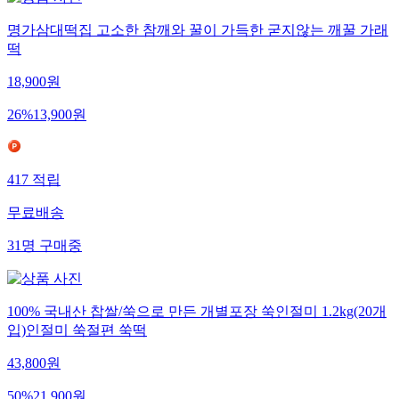
명가삼대떡집 고소한 참깨와 꿀이 가득한 굳지않는 깨꿀 가래
떡
18,900
원
26
%
13,900
원
417
적립
무료배송
31
명
구매중
100% 국내산 찹쌀/쑥으로 만든 개별포장 쑥인절미 1.2kg(20개
입)인절미 쑥절편 쑥떡
43,800
원