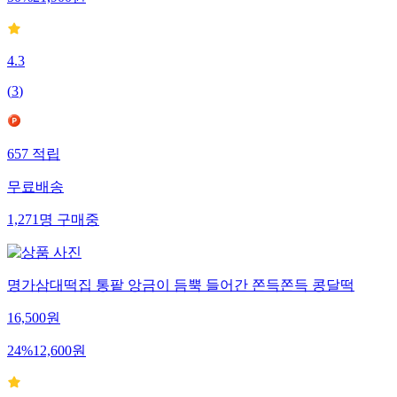
50
%
21,900
원
4.3
(
3
)
657
적립
무료배송
1,271
명
구매중
명가삼대떡집 통팥 앙금이 듬뿍 들어간 쫀득쫀득 콩달떡
16,500
원
24
%
12,600
원