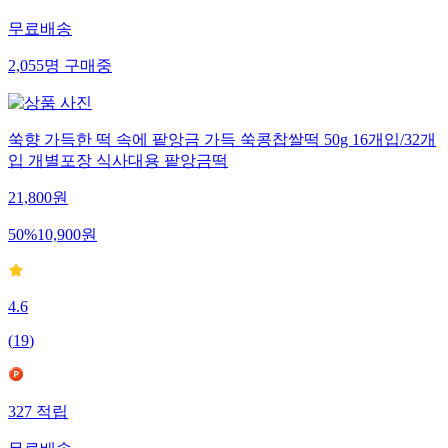
무료배송
2,055
명
구매중
쑥향 가득한 떡 속에 팥앙금 가득 쑥콩찹쌀떡 50g 16개입/32개
입 개별포장 식사대용 팥앙금떡
21,800
원
50
%
10,900
원
4.6
(
19
)
327
적립