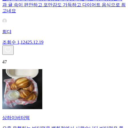
과 귤 속이 편안하고 포만감도 가득하고 다이어트 음식으로 최
고네요
희댜
조회수
1,124
25.12.19
47
상하이버터떡