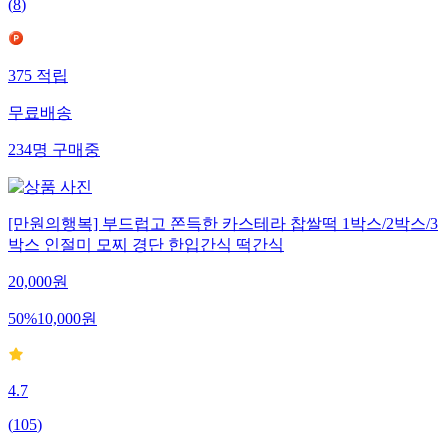
(
8
)
375
적립
무료배송
234
명
구매중
[만원의행복] 부드럽고 쫀득한 카스테라 찹쌀떡 1박스/2박스/3
박스 인절미 모찌 경단 한입간식 떡간식
20,000
원
50
%
10,000
원
4.7
(
105
)