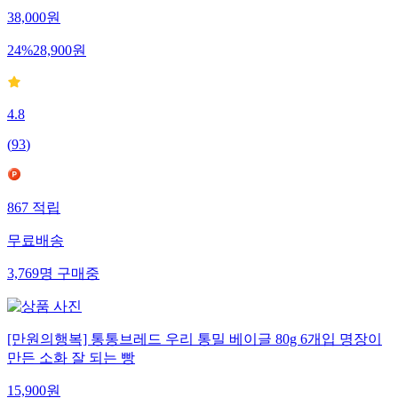
38,000
원
24
%
28,900
원
4.8
(
93
)
867
적립
무료배송
3,769
명
구매중
[만원의행복] 통통브레드 우리 통밀 베이글 80g 6개입 명장이
만든 소화 잘 되는 빵
15,900
원