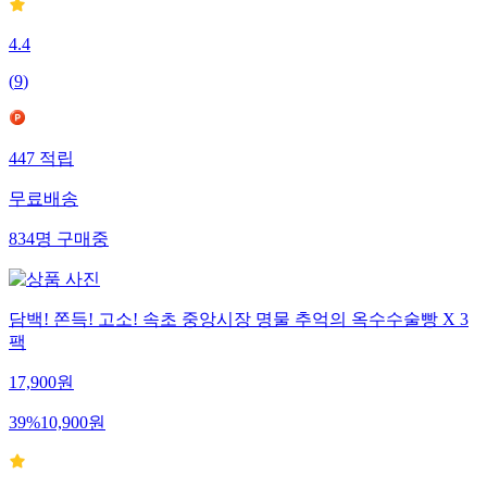
4.4
(
9
)
447
적립
무료배송
834
명
구매중
담백! 쫀득! 고소! 속초 중앙시장 명물 추억의 옥수수술빵 X 3
팩
17,900
원
39
%
10,900
원