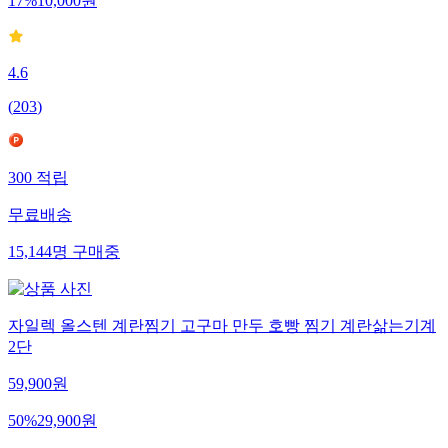
17
%
10,000
원
4.6
(
203
)
300
적립
무료배송
15,144
명
구매중
자일렉 올스텐 계란찜기 고구마 만두 호빵 찜기 계란삶는기계
2단
59,900
원
50
%
29,900
원