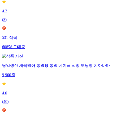
4.7
(
3
)
531
적립
608
명
구매중
당일생산 새싹발아 통밀빵 통밀 베이글 식빵 모닝빵 치아바타
9,900
원
4.6
(
40
)