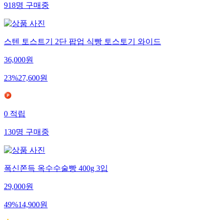
918
명
구매중
스텐 토스트기 2단 팝업 식빵 토스토기 와이드
36,000
원
23
%
27,600
원
0
적립
130
명
구매중
폭신쫀득 옥수수술빵 400g 3입
29,000
원
49
%
14,900
원