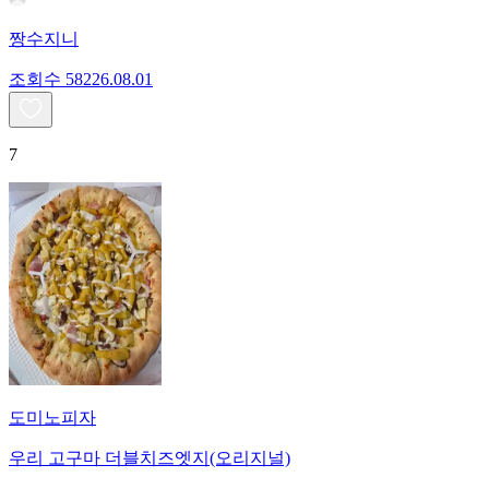
짱수지니
조회수
582
26.08.01
7
도미노피자
우리 고구마 더블치즈엣지(오리지널)