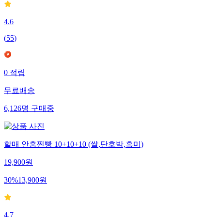
4.6
(
55
)
0
적립
무료배송
6,126
명
구매중
할매 안흥찐빵 10+10+10 (쌀,단호박,흑미)
19,900
원
30
%
13,900
원
4.7