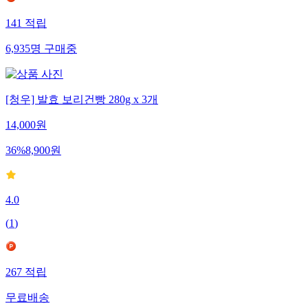
141
적립
6,935
명
구매중
[청우] 발효 보리건빵 280g x 3개
14,000
원
36
%
8,900
원
4.0
(
1
)
267
적립
무료배송