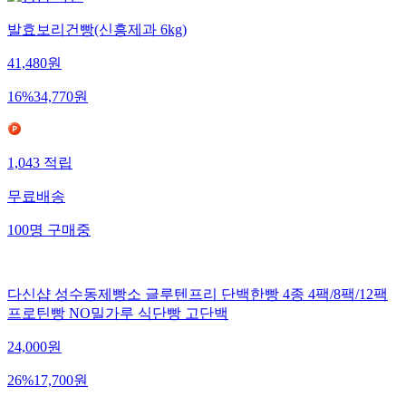
발효보리건빵(신흥제과 6kg)
41,480
원
16
%
34,770
원
1,043
적립
무료배송
100
명
구매중
다신샵 성수동제빵소 글루텐프리 단백한빵 4종 4팩/8팩/12팩
프로틴빵 NO밀가루 식단빵 고단백
24,000
원
26
%
17,700
원