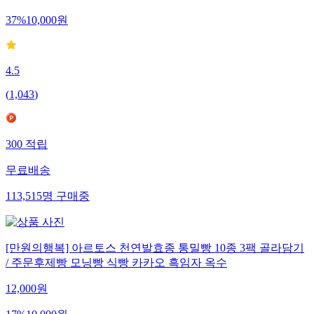
37
%
10,000
원
4.5
(
1,043
)
300
적립
무료배송
113,515
명
구매중
[만원의행복] 아르토스 천연발효종 통밀빵 10종 3팩 골라담기
/ 주문후제빵 모닝빵 식빵 카카오 흑임자 옥수
12,000
원