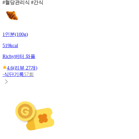
#혈당관리식 #간식
1인분(100g)
519kcal
Richy
버터 와플
4.6
(리뷰
27
개)
·
식단기록
57회