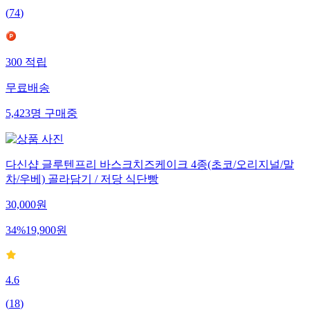
(
74
)
300
적립
무료배송
5,423
명
구매중
다신샵 글루텐프리 바스크치즈케이크 4종(초코/오리지널/말
차/우베) 골라담기 / 저당 식단빵
30,000
원
34
%
19,900
원
4.6
(
18
)