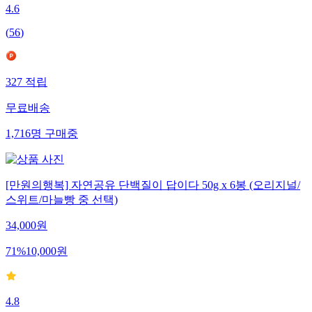
4.6
(
56
)
327
적립
무료배송
1,716
명
구매중
[만원의행복] 자연공유 단백질이 답이다 50g x 6봉 (오리지널/
스위트/마늘빵 중 선택)
34,000
원
71
%
10,000
원
4.8