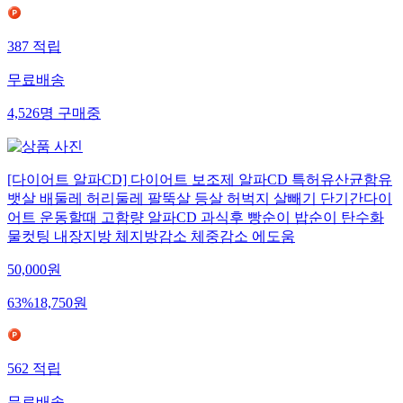
387
적립
무료배송
4,526
명
구매중
[다이어트 알파CD] 다이어트 보조제 알파CD 특허유산균함유
뱃살 배둘레 허리둘레 팔뚝살 등살 허벅지 살빼기 단기간다이
어트 운동할때 고함량 알파CD 과식후 빵순이 밥순이 탄수화
물컷팅 내장지방 체지방감소 체중감소 에도움
50,000
원
63
%
18,750
원
562
적립
무료배송