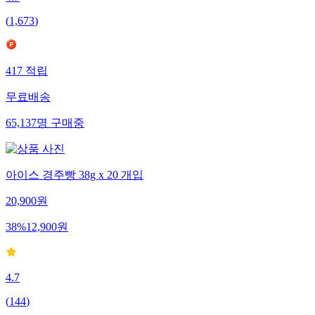
(
1,673
)
417
적립
무료배송
65,137
명
구매중
아이스 경주빵 38g x 20 개입
20,900
원
38
%
12,900
원
4.7
(
144
)