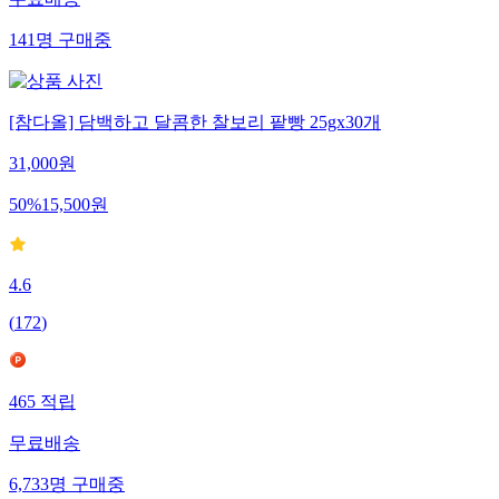
141
명
구매중
[참다올] 담백하고 달콤한 찰보리 팥빵 25gx30개
31,000
원
50
%
15,500
원
4.6
(
172
)
465
적립
무료배송
6,733
명
구매중