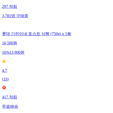
297
적립
3,781
명
구매중
롯데 기린이네 토스트 식빵 (750g) x 5봉
16,500
원
16
%
13,900
원
4.7
(
33
)
417
적립
무료배송