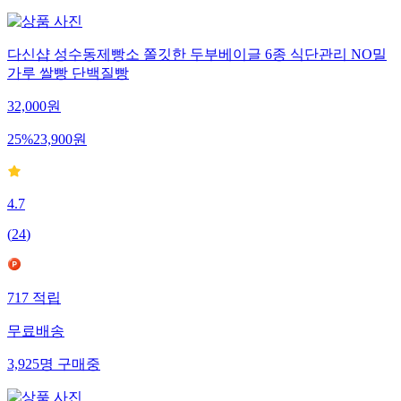
다신샵 성수동제빵소 쫄깃한 두부베이글 6종 식단관리 NO밀
가루 쌀빵 단백질빵
32,000
원
25
%
23,900
원
4.7
(
24
)
717
적립
무료배송
3,925
명
구매중