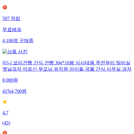
597
적립
무료배송
4,106
명
구매중
미니 보리건빵 간식 건빵 30g*10봉 식사대용 주전부리 탕비실
옛날과자 어르신 부모님 유치원 아이들 곡물 간식 사무실 과자
8,000
원
41
%
4,700
원
4.7
(
45
)