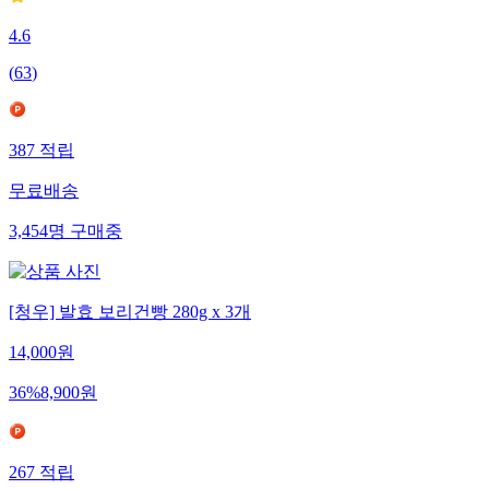
4.6
(
63
)
387
적립
무료배송
3,454
명
구매중
[청우] 발효 보리건빵 280g x 3개
14,000
원
36
%
8,900
원
267
적립