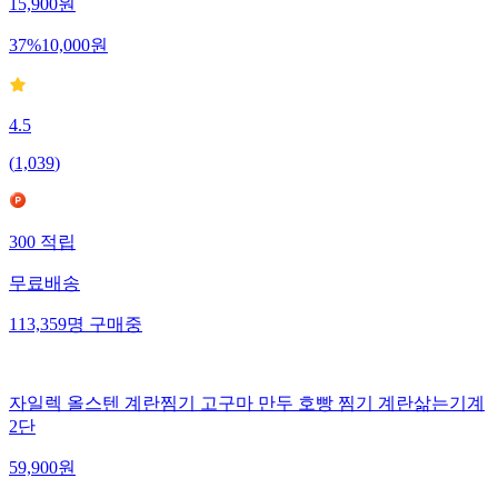
15,900
원
37
%
10,000
원
4.5
(
1,039
)
300
적립
무료배송
113,359
명
구매중
자일렉 올스텐 계란찜기 고구마 만두 호빵 찜기 계란삶는기계
2단
59,900
원