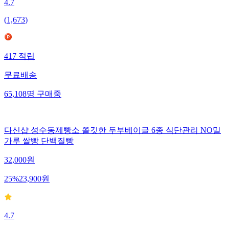
4.7
(
1,673
)
417
적립
무료배송
65,108
명
구매중
다신샵 성수동제빵소 쫄깃한 두부베이글 6종 식단관리 NO밀
가루 쌀빵 단백질빵
32,000
원
25
%
23,900
원
4.7