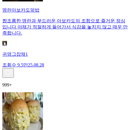
명란아보카도덮밥
짭조름한 명란과 부드러운 아보카도의 조합으로 즐거운 점심
입니다 야채가 적절하게 들어가서 식감을 놓치지 않고 매우 만
족합니다.
귀염그잡채1
조회수
9.5만
25.08.28
999+