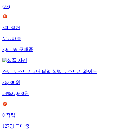
(
78
)
300
적립
무료배송
8,651
명
구매중
스텐 토스트기 2단 팝업 식빵 토스토기 와이드
36,000
원
23
%
27,600
원
0
적립
127
명
구매중