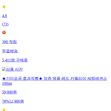
4.8
(
73
)
300
적립
무료배송
5,411
명
구매중
★기미모공 효과직빵★ 앙쥬 명품 레드 카멜리아 세럼에센스
100ml
59,000
원
78
%
12,900
원