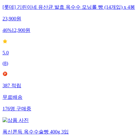
[롯데] 기린이네 유산균 발효 옥수수 모닝롤 빵 (14개입) x 4봉
23,900
원
46
%
12,900
원
5.0
(
8
)
387
적립
무료배송
176
명
구매중
폭신쫀득 옥수수술빵 400g 3입