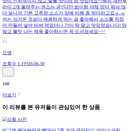
맛이 인위적이지 않고 숯불 맛이라 참 맛있네요~!특히 계란후
라이 2개 올려주는 센스는 굳!! ​다만 밥이랑 야채 양이 워낙 많
다 보니까 기본 고추장 소스가 양에 비해 좀 적더라고요ㅠ.ㅠ
저는 싱거운 것보다 매콤하게 먹는 걸 좋아해서 소스를 직접
더 만들어 넣어 비벼 먹었더니 간이 딱 맞고 맛있었습니다! 양
많고 불맛 나는 제육 좋아하시면 꼭 드셔보세요~^^
으앵
조회수
1.1만
26.06.30
168
더보기
이 리뷰를 본 유저들이 관심있어 한 상품
빙그레 붕어싸만코/빵또아 7종 30개 골라담기 /아이스크림