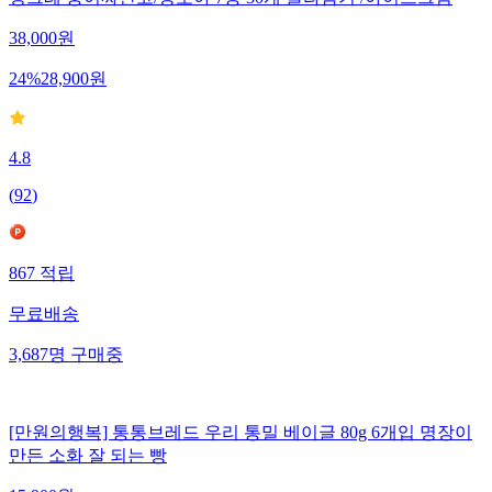
38,000
원
24
%
28,900
원
4.8
(
92
)
867
적립
무료배송
3,687
명
구매중
[만원의행복] 통통브레드 우리 통밀 베이글 80g 6개입 명장이
만든 소화 잘 되는 빵