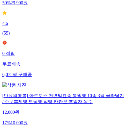
50
%
29,900
원
4.6
(
55
)
0
적립
무료배송
6,075
명
구매중
[만원의행복] 아르토스 천연발효종 통밀빵 10종 3팩 골라담기
/ 주문후제빵 모닝빵 식빵 카카오 흑임자 옥수
12,000
원
17
%
10,000
원