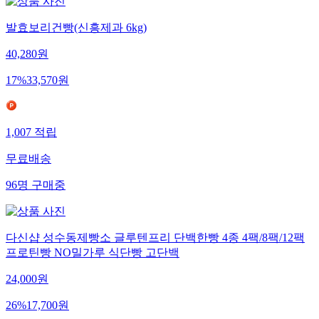
발효보리건빵(신흥제과 6kg)
40,280
원
17
%
33,570
원
1,007
적립
무료배송
96
명
구매중
다신샵 성수동제빵소 글루텐프리 단백한빵 4종 4팩/8팩/12팩
프로틴빵 NO밀가루 식단빵 고단백
24,000
원
26
%
17,700
원