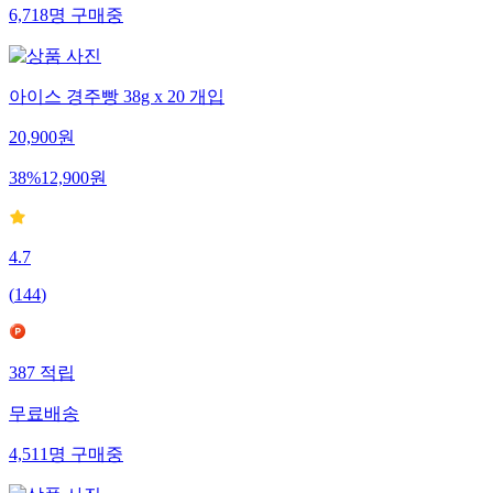
6,718
명
구매중
아이스 경주빵 38g x 20 개입
20,900
원
38
%
12,900
원
4.7
(
144
)
387
적립
무료배송
4,511
명
구매중