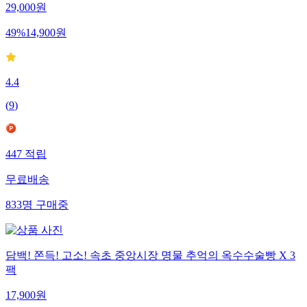
29,000
원
49
%
14,900
원
4.4
(
9
)
447
적립
무료배송
833
명
구매중
담백! 쫀득! 고소! 속초 중앙시장 명물 추억의 옥수수술빵 X 3
팩
17,900
원