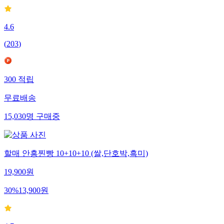
4.6
(
203
)
300
적립
무료배송
15,030
명
구매중
할매 안흥찐빵 10+10+10 (쌀,단호박,흑미)
19,900
원
30
%
13,900
원