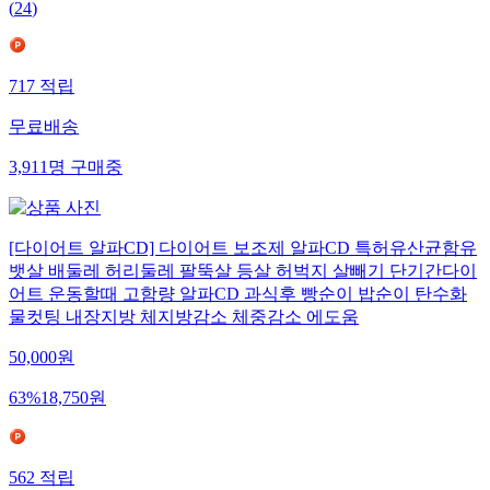
(
24
)
717
적립
무료배송
3,911
명
구매중
[다이어트 알파CD] 다이어트 보조제 알파CD 특허유산균함유
뱃살 배둘레 허리둘레 팔뚝살 등살 허벅지 살빼기 단기간다이
어트 운동할때 고함량 알파CD 과식후 빵순이 밥순이 탄수화
물컷팅 내장지방 체지방감소 체중감소 에도움
50,000
원
63
%
18,750
원
562
적립