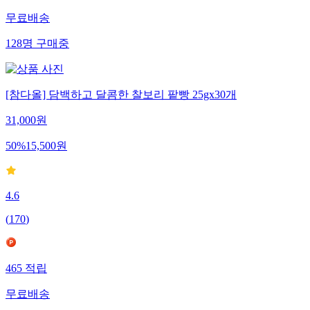
무료배송
128
명
구매중
[참다올] 담백하고 달콤한 찰보리 팥빵 25gx30개
31,000
원
50
%
15,500
원
4.6
(
170
)
465
적립
무료배송