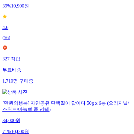
39
%
10,900
원
4.6
(
56
)
327
적립
무료배송
1,710
명
구매중
[만원의행복] 자연공유 단백질이 답이다 50g x 6봉 (오리지널/
스위트/마늘빵 중 선택)
34,000
원
71
%
10,000
원