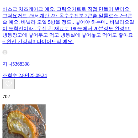
바스크 치즈케이크 예요. 그릭요거트로 직접 만들어 봤어요.
그릭요거트 250g 계란 2개 옥수수전분 2큰술 알룰로스 2~3큰
술 예요. 바닐라 오일 5방울 정도.. 넣어야 하는데.. 바닐라오일
이 도착전이라.. 우선 위 재료로 180도에서 20분정도 완성!!!!
냉동장고에 넣어두고 먹고 냉동실에 넣어놓고 먹어도 좋아요
~ 완전 건강식!! 다이어트식 예요.
지니5368308
조회수
2.8만
25.09.24
702