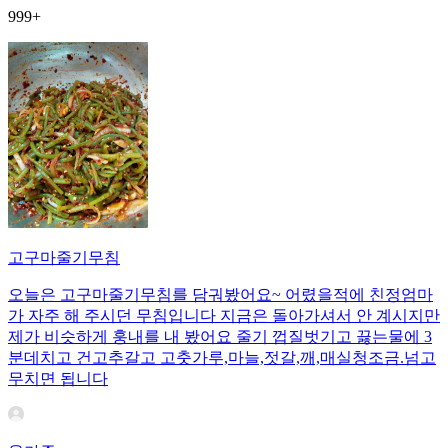
999+
고구마줄기무침
오늘은 고구마줄기무침를 담궈봤어요~ 어렸을적에 친정엄마
가 자주 해 주시던 무침입니다 지금은 돌아가셔서 안 계시지만
제가 비슷하게 훙내를 내 봤어요 줄기 껍질벗기고 끓는물에 3
분데치고 건고추갈고 고춧가루,마늘,젓갈,깨,매실청조금.넘고
무치면 됩니다