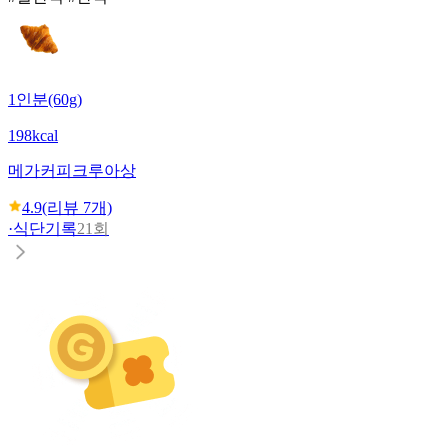
1인분(60g)
198kcal
메가커피
크루아상
4.9
(리뷰
7
개)
·
식단기록
21회