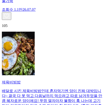
울가족
조회수
1.1만
26.07.07
105
제육비빔밥
배달로 시킨 제육비빔밥인데 혼자먹기엔 양이 진짜 대박입니
다;; 결국 다 못 먹고 다음날까지 먹으려고 따로 남겨두었을 만
큼 혜자로운 양이에요! 뚜껑 열자마자 불향이 훅 나는데 고기