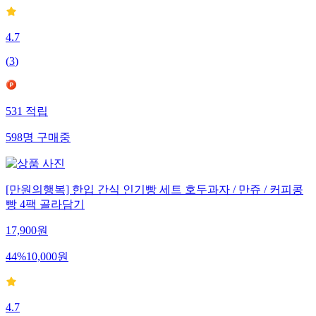
4.7
(
3
)
531
적립
598
명
구매중
[만원의행복] 한입 간식 인기빵 세트 호두과자 / 만쥬 / 커피콩
빵 4팩 골라담기
17,900
원
44
%
10,000
원
4.7