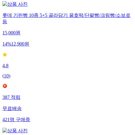
롯데 기린빵 10종 5+5 골라담기 꿀호떡/단팥빵/크림빵/소보로
등
15,000
원
14
%
12,900
원
4.8
(
10
)
387
적립
무료배송
421
명
구매중