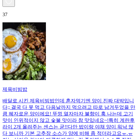
37
제육비빔밥
배달로 시킨 제육비빔밥인데 혼자먹기엔 양이 진짜 대박입니
다;; 결국 다 못 먹고 다음날까지 먹으려고 따로 남겨두었을 만
큼 혜자로운 양이에요! 뚜껑 열자마자 불향이 훅 나는데 고기
맛이 인위적이지 않고 숯불 맛이라 참 맛있네요~!특히 계란후
라이 2개 올려주는 센스는 굳!! ​다만 밥이랑 야채 양이 워낙 많
다 보니까 기본 고추장 소스가 양에 비해 좀 적더라고요ㅠ.ㅠ