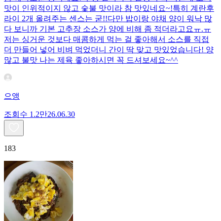
맛이 인위적이지 않고 숯불 맛이라 참 맛있네요~!특히 계란후
라이 2개 올려주는 센스는 굳!! ​다만 밥이랑 야채 양이 워낙 많
다 보니까 기본 고추장 소스가 양에 비해 좀 적더라고요ㅠ.ㅠ
저는 싱거운 것보다 매콤하게 먹는 걸 좋아해서 소스를 직접
더 만들어 넣어 비벼 먹었더니 간이 딱 맞고 맛있었습니다! 양
많고 불맛 나는 제육 좋아하시면 꼭 드셔보세요~^^
으앵
조회수
1.2만
26.06.30
183