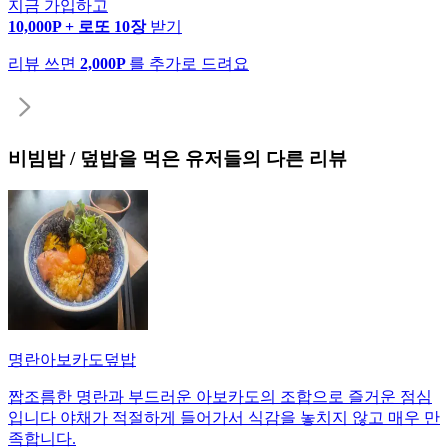
지금 가입하고
10,000P + 로또 10장
받기
리뷰 쓰면
2,000P
를 추가로 드려요
비빔밥 / 덮밥
을 먹은 유저들의 다른 리뷰
명란아보카도덮밥
짭조름한 명란과 부드러운 아보카도의 조합으로 즐거운 점심
입니다 야채가 적절하게 들어가서 식감을 놓치지 않고 매우 만
족합니다.