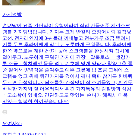
가지덮밥
손녀딸이 요즘 간단식이 유행이라며 직접 만들어준 계란스크
램블 가지덮밥입니다. 가지는 크게 반갈라 오징어처럼 칼집넣
고선, 전자레인지에 3분 돌려 꺼네놓고 전분가루 조금 뿌려서
기름 두른 후라이팬에 앞뒤로 노릇하게 구워줍니다. 후라이팬
한쪽 옆으로는 계란 2~3개 넣어 스크램블을 완성시켜 접시에
덜어두고, 노릇하게 구워진 가지에 간장ㆍ알룰로스ㆍ 생강가
루 조금ㆍ참치액젓 등을 넣고 기호에 맞게 양파나 청양고추 쫑
쫑 썰어서 양념장을 졸여주고 예쁜 그릇에 밥 조금 그위에 스
크램블 얹고 위에 튀긴가지를 덮어서 깨나 쪽파 참기름 한바퀴
두르면 완성입니다. 짭조름한 간장맛이 잘 스며들었고, 튀긴듯
바삭한 가지와 잘 어우러져서 튀긴 가지특유의 감칠맛과 식감
ㆍ고소함이 있네요. 간단하고도 맛있는, 손녀가 해줘서 더욱
맛있는 행복한 한끼였습니다 ^^
오여사55
조회수
1,946
26.07.24