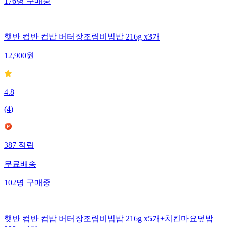
176
명
구매중
햇반 컵반 컵밥 버터장조림비빔밥 216g x3개
12,900
원
4.8
(
4
)
387
적립
무료배송
102
명
구매중
햇반 컵반 컵밥 버터장조림비빔밥 216g x5개+치킨마요덮밥