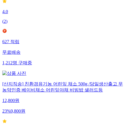
4.0
(
2
)
627
적립
무료배송
1,212
명
구매중
[산지직송] 친환경유기농 어린잎 채소 500g /당일생산출고 무
농약인증 베이비채소 어린잎야채 비빔밥 샐러드등
12,800
원
23
%
9,800
원