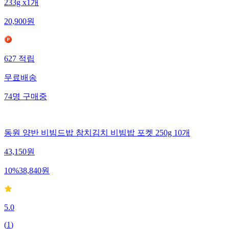
233g x1개
20,900
원
627
적립
무료배송
74
명
구매중
동원 양반 비빔드밥 참치김치 비빔밥 포켓 250g 10개
43,150
원
10
%
38,840
원
5.0
(
1
)