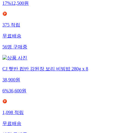
17
%
12,500
원
375
적립
무료배송
56
명
구매중
CJ 햇반 컵반 강된장 보리 비빔밥 280g x 8
38,900
원
6
%
36,600
원
1,098
적립
무료배송