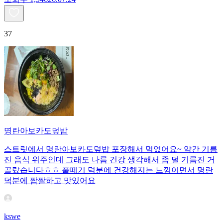
37
명란아보카도덮밥
스트릿에서 명란아보카도덮밥 포장해서 먹었어요~ 약간 기름
진 음식 위주인데 그래도 나름 건강 생각해서 좀 덜 기름진 거
골랐습니다ㅎㅎ 풀떼기 덕분에 건강해지는 느낌이면서 명란
덕분에 짭짤하고 맛있어요
kswe