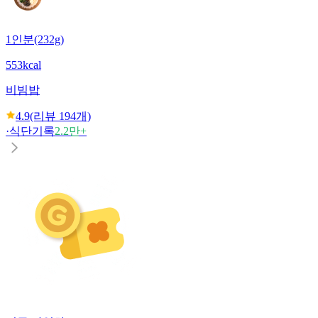
1인분(232g)
553kcal
비빔밥
4.9
(리뷰
194
개)
·
식단기록
2.2만+