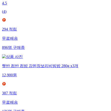
4.5
(
4
)
294
적립
무료배송
896
명
구매중
햇반 컵반 컵밥 강된장보리비빔밥 280g x3개
12,900
원
387
적립
무료배송