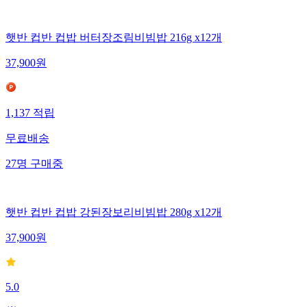
햇반 컵반 컵밥 버터장조림비빔밥 216g x12개
37,900
원
1,137
적립
무료배송
27
명
구매중
햇반 컵반 컵밥 강된장보리비빔밥 280g x12개
37,900
원
5.0