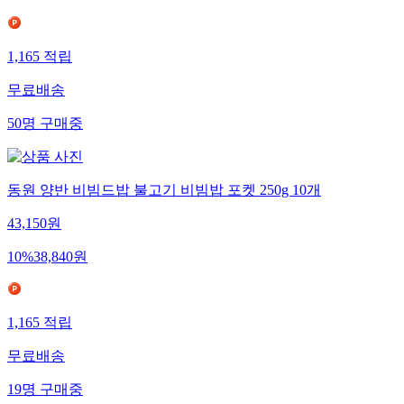
1,165
적립
무료배송
50
명
구매중
동원 양반 비빔드밥 불고기 비빔밥 포켓 250g 10개
43,150
원
10
%
38,840
원
1,165
적립
무료배송
19
명
구매중