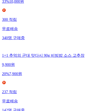
33
%
10,000
원
300
적립
무료배송
340
명
구매중
1+1 추억의 군대 맛다시 90g 비빔밥 소스 고추장
9,900
원
20
%
7,900
원
237
적립
무료배송
142
명
구매중