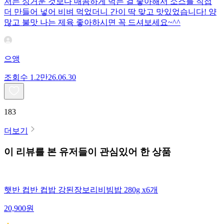
저는 싱거운 것보다 매콤하게 먹는 걸 좋아해서 소스를 직접
더 만들어 넣어 비벼 먹었더니 간이 딱 맞고 맛있었습니다! 양
많고 불맛 나는 제육 좋아하시면 꼭 드셔보세요~^^
으앵
조회수
1.2만
26.06.30
183
더보기
이 리뷰를 본 유저들이 관심있어 한 상품
햇반 컵반 컵밥 강된장보리비빔밥 280g x6개
20,900
원