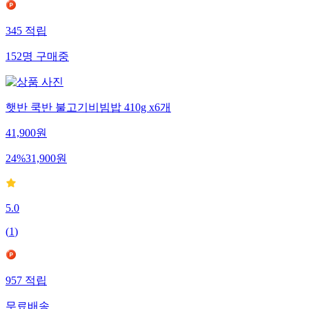
345
적립
152
명
구매중
햇반 쿡반 불고기비빔밥 410g x6개
41,900
원
24
%
31,900
원
5.0
(
1
)
957
적립
무료배송