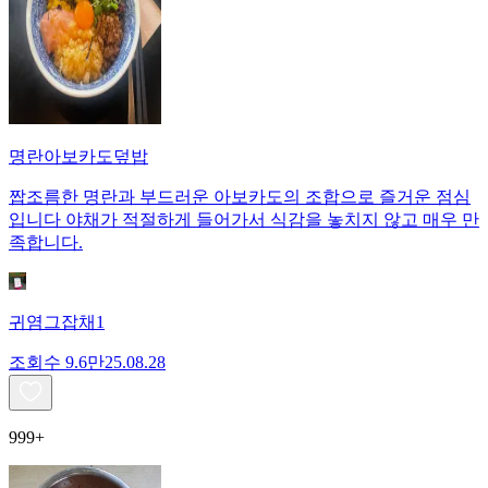
명란아보카도덮밥
짭조름한 명란과 부드러운 아보카도의 조합으로 즐거운 점심
입니다 야채가 적절하게 들어가서 식감을 놓치지 않고 매우 만
족합니다.
귀염그잡채1
조회수
9.6만
25.08.28
999+