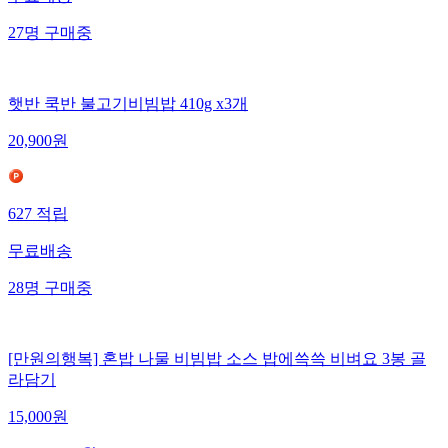
27
명
구매중
햇반 쿡반 불고기비빔밥 410g x3개
20,900
원
627
적립
무료배송
28
명
구매중
[만원의행복] 혼밥 나물 비빔밥 소스 밥에쓱쓱 비벼요 3봉 골
라담기
15,000
원