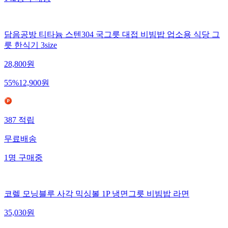
담음공방 티타늄 스텐304 국그릇 대접 비빔밥 업소용 식당 그
릇 한식기 3size
28,800
원
55
%
12,900
원
387
적립
무료배송
1
명
구매중
코렐 모닝블루 사각 믹싱볼 1P 냉면그릇 비빔밥 라면
35,030
원