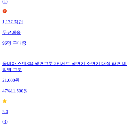
(
1
)
1,137
적립
무료배송
96
명
구매중
올비아 스텐304 냉면그릇 2인세트 냉면기 소면기 대접 라면 비
빔밥 그릇
21,600
원
47
%
11,500
원
5.0
(
3
)