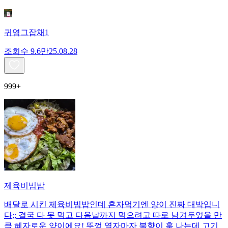
귀염그잡채1
조회수
9.6만
25.08.28
999+
제육비빔밥
배달로 시킨 제육비빔밥인데 혼자먹기엔 양이 진짜 대박입니
다;; 결국 다 못 먹고 다음날까지 먹으려고 따로 남겨두었을 만
큼 혜자로운 양이에요! 뚜껑 열자마자 불향이 훅 나는데 고기