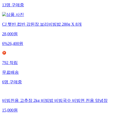
13
명
구매중
CJ 햇반 컵반 강된장 보리비빔밥 280g X 8개
28,000
원
6
%
26,400
원
792
적립
무료배송
6
명
구매중
비빔전용 고추장 2kg 비빔밥 비빔국수 비빔면 전용 양념장
15,000
원