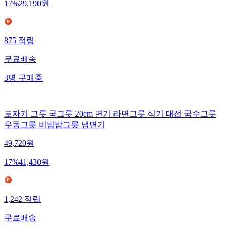
17
%
29,190
원
875
적립
무료배송
3
명
구매중
도자기 그릇 국그릇 20cm 면기 라면그릇 식기 대접 국수그릇
우동그릇 비빔밥그릇 냉면기
49,720
원
17
%
41,430
원
1,242
적립
무료배송