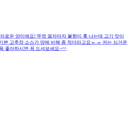
자로운 양이에요! 뚜껑 열자마자 불향이 훅 나는데 고기 맛이
까 기본 고추장 소스가 양에 비해 좀 적더라고요ㅠ.ㅠ 저는 싱거운
제육 좋아하시면 꼭 드셔보세요~^^