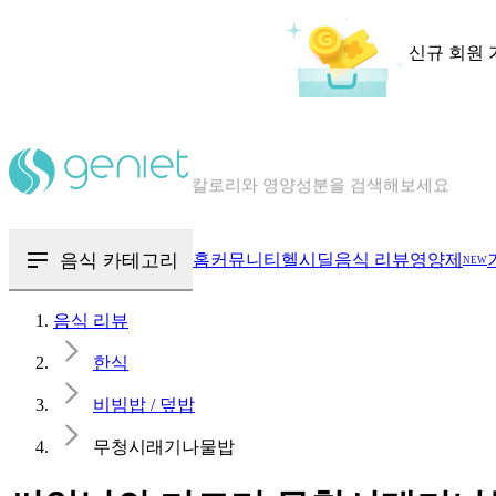
신규 회원 
칼로리와 영양성분을 검색해보세요
혈당 · 다이어트 음식 검색해보세요
음식 · 영양제 리뷰를 찾아보세요
음식 카테고리
홈
커뮤니티
헬시딜
음식 리뷰
영양제
NEW
음식 리뷰
한식
비빔밥 / 덮밥
무청시래기나물밥