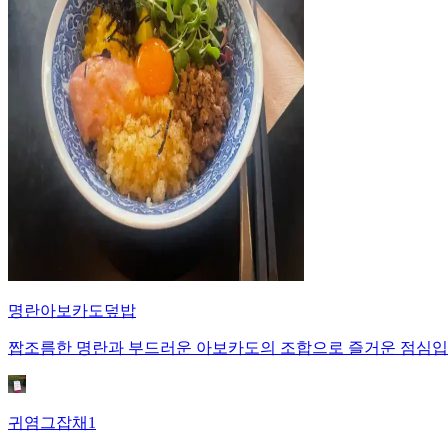
명란아보카도덮밥
짭조름한 명란과 부드러운 아보카도의 조합으로 즐거운 점심입
귀염그잡채1