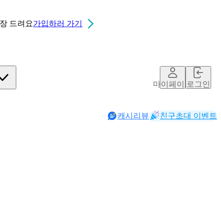
0장
드려요
가입하러 가기
마이페이지
로그인
캐시리뷰
친구초대 이벤트