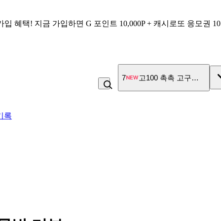
가입 혜택!
지금 가입하면
G 포인트 10,000P + 캐시로또 응모권 1
7
고100 촉촉 고구마 스틱
기록