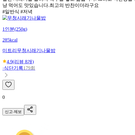
냥 먹어도 맛있습니다.최고의 반찬이더라구요
#일반식 #저녁
1인분(250g)
285kcal
미트리
무청시래기나물밥
4.9
(리뷰
8
개)
·
식단기록
179회
0
신고·제보