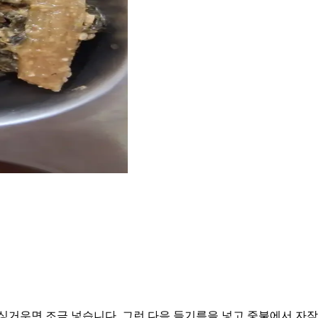
싱거우면 조금 넣습니다. 그런 다음 들기름을 넣고 중불에서 자작