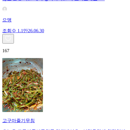
으앵
조회수
1.1만
26.06.30
167
고구마줄기무침