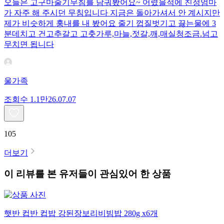
오늘은 고구마줄기무침를 담궈봤어요~ 어렸을적에 친정엄마
가 자주 해 주시던 무침입니다 지금은 돌아가셔서 안 계시지만
제가 비슷하게 훙내를 내 봤어요 줄기 껍질벗기고 끓는물에 3
분데치고 건고추갈고 고춧가루,마늘,젓갈,깨,매실청조금.넘고
무치면 됩니다
울가족
조회수
1.1만
26.07.07
105
더보기
이 리뷰를 본 유저들이 관심있어 한 상품
햇반 컵반 컵밥 강된장보리비빔밥 280g x6개