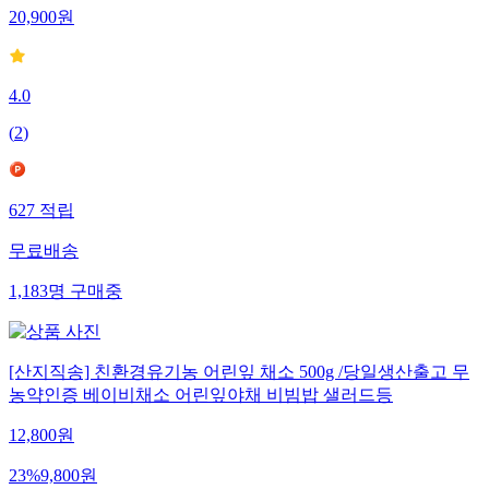
20,900
원
4.0
(
2
)
627
적립
무료배송
1,183
명
구매중
[산지직송] 친환경유기농 어린잎 채소 500g /당일생산출고 무
농약인증 베이비채소 어린잎야채 비빔밥 샐러드등
12,800
원
23
%
9,800
원