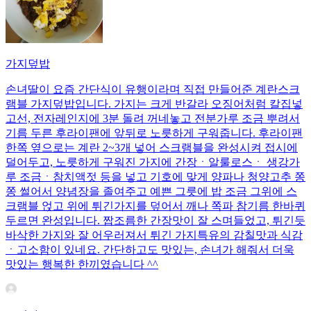
가지덮밥
손녀딸이 요즘 간단식이 유행이라며 직접 만들어준 계란스크
램블 가지덮밥입니다. 가지는 크게 반갈라 오징어처럼 칼집넣
고선, 전자레인지에 3분 돌려 꺼네놓고 전분가루 조금 뿌려서
기름 두른 후라이팬에 앞뒤로 노릇하게 구워줍니다. 후라이팬
한쪽 옆으로는 계란 2~3개 넣어 스크램블을 완성시켜 접시에
덜어두고, 노릇하게 구워진 가지에 간장ㆍ알룰로스ㆍ 생강가
루 조금ㆍ참치액젓 등을 넣고 기호에 맞게 양파나 청양고추 쫑
쫑 썰어서 양념장을 졸여주고 예쁜 그릇에 밥 조금 그위에 스
크램블 얹고 위에 튀긴가지를 덮어서 깨나 쪽파 참기름 한바퀴
두르면 완성입니다. 짭조름한 간장맛이 잘 스며들었고, 튀긴듯
바삭한 가지와 잘 어우러져서 튀긴 가지특유의 감칠맛과 식감
ㆍ고소함이 있네요. 간단하고도 맛있는, 손녀가 해줘서 더욱
맛있는 행복한 한끼였습니다 ^^