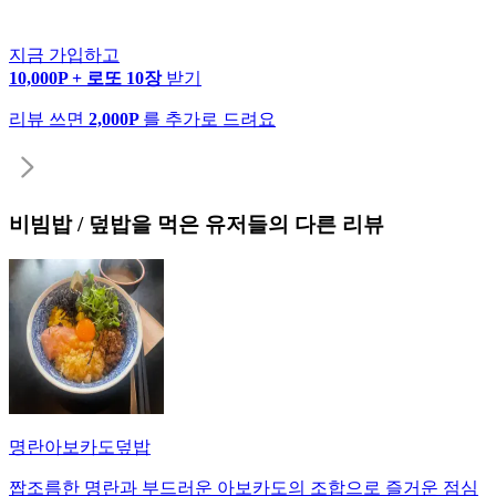
지금 가입하고
10,000P + 로또 10장
받기
리뷰 쓰면
2,000P
를 추가로 드려요
비빔밥 / 덮밥
을 먹은 유저들의 다른 리뷰
명란아보카도덮밥
짭조름한 명란과 부드러운 아보카도의 조합으로 즐거운 점심