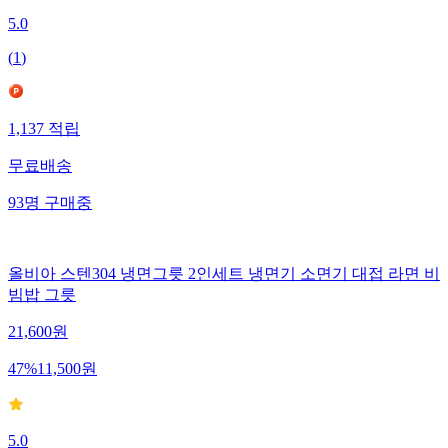
5.0
(
1
)
1,137
적립
무료배송
93
명
구매중
올비아 스텐304 냉면그릇 2인세트 냉면기 소면기 대접 라면 비
빔밥 그릇
21,600
원
47
%
11,500
원
5.0