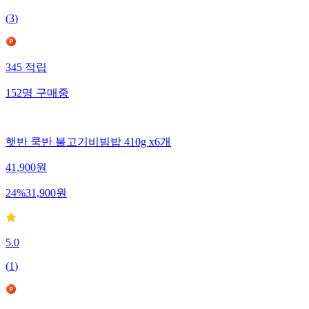
(
3
)
345
적립
152
명
구매중
햇반 쿡반 불고기비빔밥 410g x6개
41,900
원
24
%
31,900
원
5.0
(
1
)