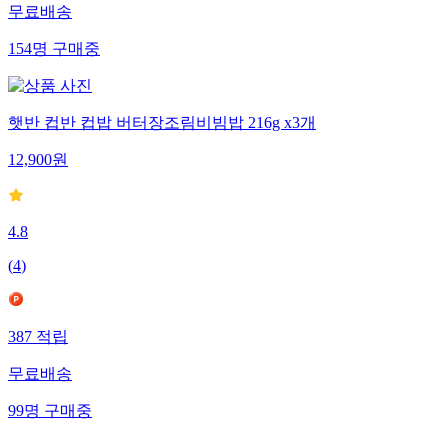
무료배송
154
명
구매중
햇반 컵반 컵밥 버터장조림비빔밥 216g x3개
12,900
원
4.8
(
4
)
387
적립
무료배송
99
명
구매중