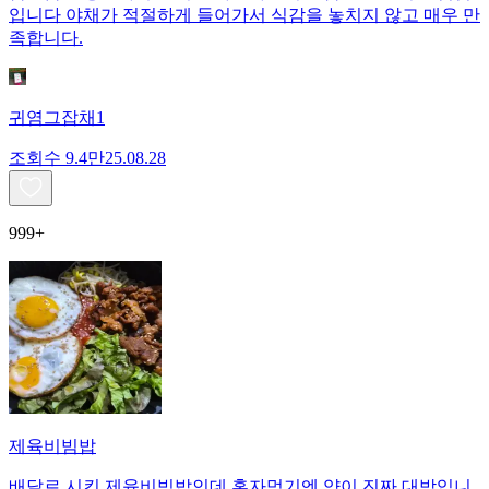
입니다 야채가 적절하게 들어가서 식감을 놓치지 않고 매우 만
족합니다.
귀염그잡채1
조회수
9.4만
25.08.28
999+
제육비빔밥
배달로 시킨 제육비빔밥인데 혼자먹기엔 양이 진짜 대박입니