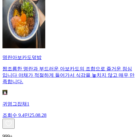
명란아보카도덮밥
짭조름한 명란과 부드러운 아보카도의 조합으로 즐거운 점심
입니다 야채가 적절하게 들어가서 식감을 놓치지 않고 매우 만
족합니다.
귀염그잡채1
조회수
9.4만
25.08.28
999+