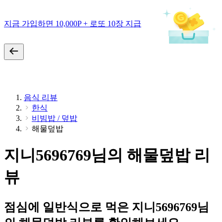
지금 가입하면 10,000P + 로또 10장 지급
음식 리뷰
한식
비빔밥 / 덮밥
해물덮밥
지니5696769님의 해물덮밥 리
뷰
점심에 일반식으로 먹은 지니5696769님