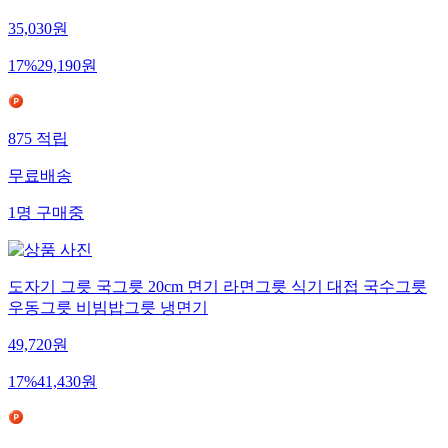
35,030
원
17
%
29,190
원
875
적립
무료배송
1
명
구매중
도자기 그릇 국그릇 20cm 면기 라면그릇 식기 대접 국수그릇
우동그릇 비빔밥그릇 냉면기
49,720
원
17
%
41,430
원