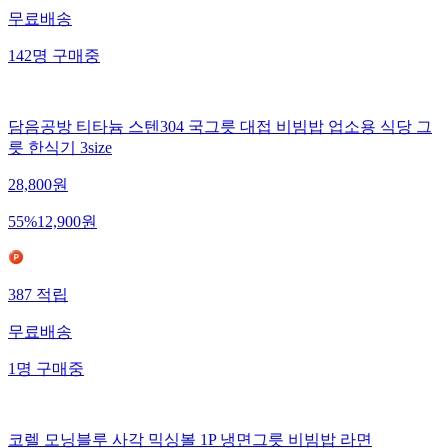
무료배송
142
명
구매중
담음공방 티타늄 스텐304 국그릇 대접 비빔밥 업소용 식당 그
릇 한식기 3size
28,800
원
55
%
12,900
원
387
적립
무료배송
1
명
구매중
코렐 모닝블루 사각 믹싱볼 1P 냉면그릇 비빔밥 라면