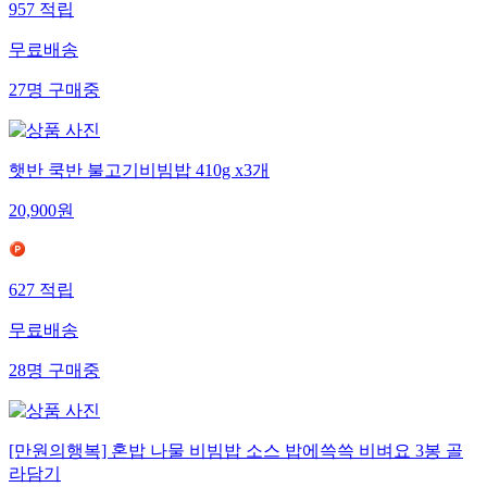
957
적립
무료배송
27
명
구매중
햇반 쿡반 불고기비빔밥 410g x3개
20,900
원
627
적립
무료배송
28
명
구매중
[만원의행복] 혼밥 나물 비빔밥 소스 밥에쓱쓱 비벼요 3봉 골
라담기