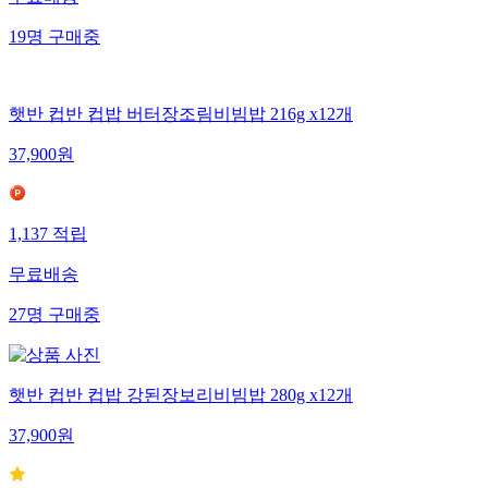
19
명
구매중
햇반 컵반 컵밥 버터장조림비빔밥 216g x12개
37,900
원
1,137
적립
무료배송
27
명
구매중
햇반 컵반 컵밥 강된장보리비빔밥 280g x12개
37,900
원