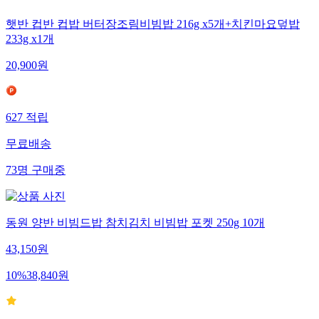
햇반 컵반 컵밥 버터장조림비빔밥 216g x5개+치킨마요덮밥
233g x1개
20,900
원
627
적립
무료배송
73
명
구매중
동원 양반 비빔드밥 참치김치 비빔밥 포켓 250g 10개
43,150
원
10
%
38,840
원