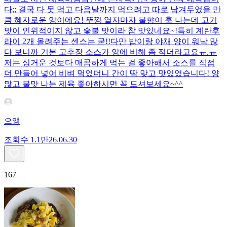
다;; 결국 다 못 먹고 다음날까지 먹으려고 따로 남겨두었을 만
큼 혜자로운 양이에요! 뚜껑 열자마자 불향이 훅 나는데 고기
맛이 인위적이지 않고 숯불 맛이라 참 맛있네요~!특히 계란후
라이 2개 올려주는 센스는 굳!! ​다만 밥이랑 야채 양이 워낙 많
다 보니까 기본 고추장 소스가 양에 비해 좀 적더라고요ㅠ.ㅠ
저는 싱거운 것보다 매콤하게 먹는 걸 좋아해서 소스를 직접
더 만들어 넣어 비벼 먹었더니 간이 딱 맞고 맛있었습니다! 양
많고 불맛 나는 제육 좋아하시면 꼭 드셔보세요~^^
으앵
조회수
1.1만
26.06.30
167