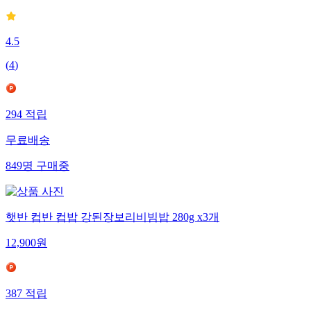
4.5
(
4
)
294
적립
무료배송
849
명
구매중
햇반 컵반 컵밥 강된장보리비빔밥 280g x3개
12,900
원
387
적립