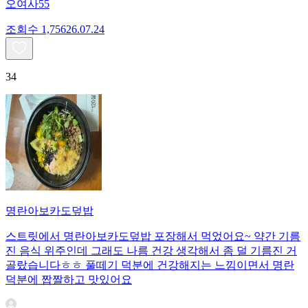
오여사55
조회수
1,756
26.07.24
34
명란아보카도덮밥
스트릿에서 명란아보카도덮밥 포장해서 먹었어요~ 약간 기름
진 음식 위주인데 그래도 나름 건강 생각해서 좀 덜 기름진 거
골랐습니다ㅎㅎ 풀떼기 덕분에 건강해지는 느낌이면서 명란
덕분에 짭짤하고 맛있어요