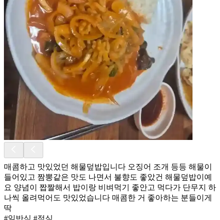
매콤하고 맛있었던 해물덮밥입니다 오징어 조개 등등 해물이
들어있고 짬뽕같은 맛도 나면서 불향도 좋았건 해물덮밥이예
요 양념이 짭짤해서 밥이랑 비벼먹기 좋안고 먹다가 단무지 하
나씩 올려먹어도 맛있었습니다 매콤한 거 좋아하는 분들이게
딱
#일반식 #점심