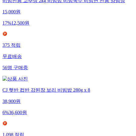
비빔전용 고추장 2kg 비빔밥 비빔국수 비빔면 전용 양념장
15,000
원
17
%
12,500
원
375
적립
무료배송
56
명
구매중
CJ 햇반 컵반 강된장 보리 비빔밥 280g x 8
38,900
원
6
%
36,600
원