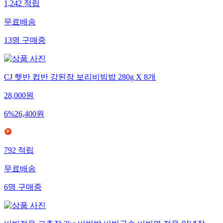
1,242
적립
무료배송
13
명
구매중
CJ 햇반 컵반 강된장 보리비빔밥 280g X 8개
28,000
원
6
%
26,400
원
792
적립
무료배송
6
명
구매중