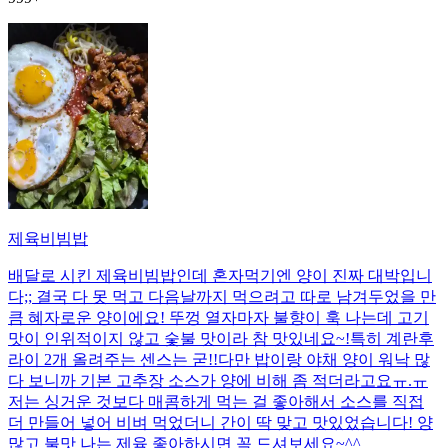
제육비빔밥
배달로 시킨 제육비빔밥인데 혼자먹기엔 양이 진짜 대박입니
다;; 결국 다 못 먹고 다음날까지 먹으려고 따로 남겨두었을 만
큼 혜자로운 양이에요! 뚜껑 열자마자 불향이 훅 나는데 고기
맛이 인위적이지 않고 숯불 맛이라 참 맛있네요~!특히 계란후
라이 2개 올려주는 센스는 굳!! ​다만 밥이랑 야채 양이 워낙 많
다 보니까 기본 고추장 소스가 양에 비해 좀 적더라고요ㅠ.ㅠ
저는 싱거운 것보다 매콤하게 먹는 걸 좋아해서 소스를 직접
더 만들어 넣어 비벼 먹었더니 간이 딱 맞고 맛있었습니다! 양
많고 불맛 나는 제육 좋아하시면 꼭 드셔보세요~^^