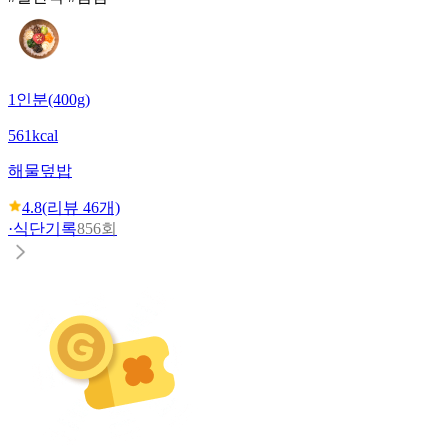
1인분(400g)
561kcal
해물덮밥
4.8
(리뷰
46
개)
·
식단기록
856회