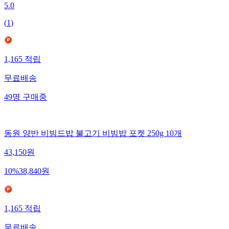
5.0
(
1
)
1,165
적립
무료배송
49
명
구매중
동원 양반 비빔드밥 불고기 비빔밥 포켓 250g 10개
43,150
원
10
%
38,840
원
1,165
적립
무료배송