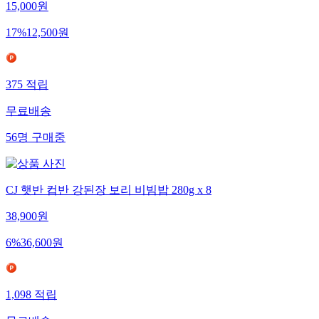
15,000
원
17
%
12,500
원
375
적립
무료배송
56
명
구매중
CJ 햇반 컵반 강된장 보리 비빔밥 280g x 8
38,900
원
6
%
36,600
원
1,098
적립