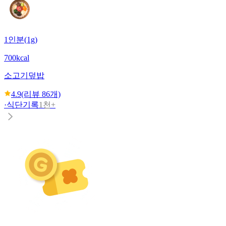
1인분(1g)
700kcal
소고기덮밥
4.9
(리뷰
86
개)
·
식단기록
1천+