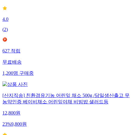
4.0
(
2
)
627
적립
무료배송
1,200
명
구매중
[산지직송] 친환경유기농 어린잎 채소 500g /당일생산출고 무
농약인증 베이비채소 어린잎야채 비빔밥 샐러드등
12,800
원
23
%
9,800
원