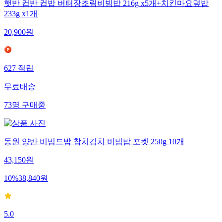
햇반 컵반 컵밥 버터장조림비빔밥 216g x5개+치킨마요덮밥
233g x1개
20,900
원
627
적립
무료배송
73
명
구매중
동원 양반 비빔드밥 참치김치 비빔밥 포켓 250g 10개
43,150
원
10
%
38,840
원
5.0