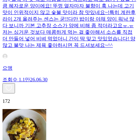
큼 혜자로운 양이에요! 뚜껑 열자마자 불향이 훅 나는데 고기
맛이 인위적이지 않고 숯불 맛이라 참 맛있네요~!특히 계란후
라이 2개 올려주는 센스는 굳!! ​다만 밥이랑 야채 양이 워낙 많
다 보니까 기본 고추장 소스가 양에 비해 좀 적더라고요ㅠ.ㅠ
저는 싱거운 것보다 매콤하게 먹는 걸 좋아해서 소스를 직접
더 만들어 넣어 비벼 먹었더니 간이 딱 맞고 맛있었습니다! 양
많고 불맛 나는 제육 좋아하시면 꼭 드셔보세요~^^
으앵
조회수
1.1만
26.06.30
172