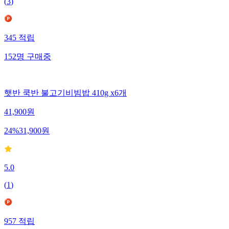
(
3
)
345
적립
152
명
구매중
햇반 쿡반 불고기비빔밥 410g x6개
41,900
원
24
%
31,900
원
5.0
(
1
)
957
적립