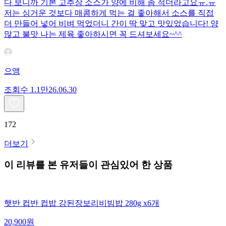
다 보니까 기본 고추장 소스가 양에 비해 좀 적더라고요ㅠ.ㅠ
저는 싱거운 것보다 매콤하게 먹는 걸 좋아해서 소스를 직접
더 만들어 넣어 비벼 먹었더니 간이 딱 맞고 맛있었습니다! 양
많고 불맛 나는 제육 좋아하시면 꼭 드셔보세요~^^
으앵
조회수
1.1만
26.06.30
172
더보기
이 리뷰를 본 유저들이 관심있어 한 상품
햇반 컵반 컵밥 강된장보리비빔밥 280g x6개
20,900
원