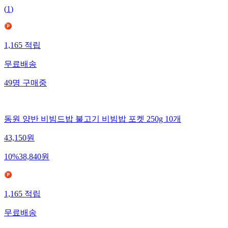
(
1
)
1,165
적립
무료배송
49
명
구매중
동원 양반 비빔드밥 불고기 비빔밥 포켓 250g 10개
43,150
원
10
%
38,840
원
1,165
적립
무료배송