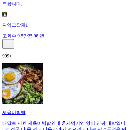
족합니다.
귀염그잡채1
조회수
9.5만
25.08.28
999+
제육비빔밥
배달로 시킨 제육비빔밥인데 혼자먹기엔 양이 진짜 대박입니
다;; 결국 다 못 먹고 다음날까지 먹으려고 따로 남겨두었을 만