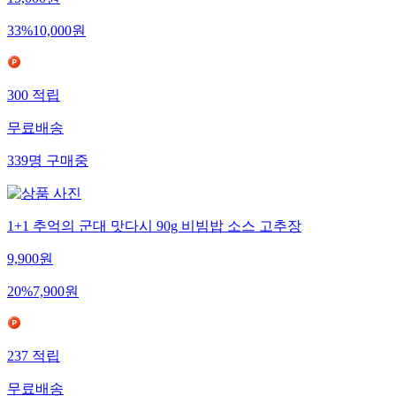
15,000
원
33
%
10,000
원
300
적립
무료배송
339
명
구매중
1+1 추억의 군대 맛다시 90g 비빔밥 소스 고추장
9,900
원
20
%
7,900
원
237
적립
무료배송