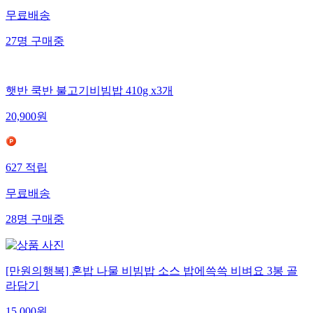
무료배송
27
명
구매중
햇반 쿡반 불고기비빔밥 410g x3개
20,900
원
627
적립
무료배송
28
명
구매중
[만원의행복] 혼밥 나물 비빔밥 소스 밥에쓱쓱 비벼요 3봉 골
라담기