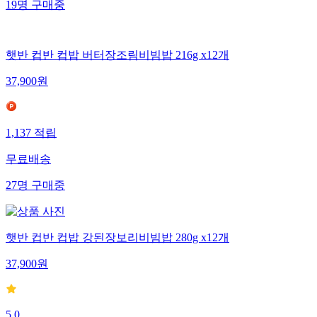
19
명
구매중
햇반 컵반 컵밥 버터장조림비빔밥 216g x12개
37,900
원
1,137
적립
무료배송
27
명
구매중
햇반 컵반 컵밥 강된장보리비빔밥 280g x12개
37,900
원
5.0