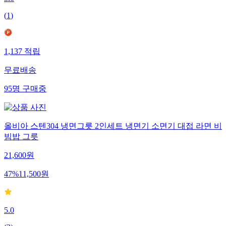
(
1
)
1,137
적립
무료배송
95
명
구매중
올비아 스텐304 냉면그릇 2인세트 냉면기 소면기 대접 라면 비
빔밥 그릇
21,600
원
47
%
11,500
원
5.0