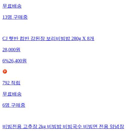
무료배송
13
명
구매중
CJ 햇반 컵반 강된장 보리비빔밥 280g X 8개
28,000
원
6
%
26,400
원
792
적립
무료배송
6
명
구매중
비빔전용 고추장 2kg 비빔밥 비빔국수 비빔면 전용 양념장