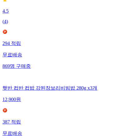
4.5
(
4
)
294
적립
무료배송
869
명
구매중
햇반 컵반 컵밥 강된장보리비빔밥 280g x3개
12,900
원
387
적립
무료배송