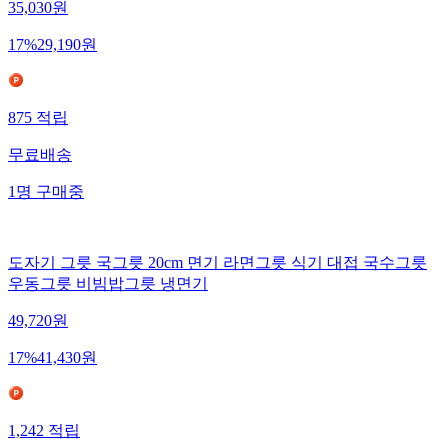
35,030
원
17
%
29,190
원
875
적립
무료배송
1
명
구매중
도자기 그릇 국그릇 20cm 면기 라면그릇 식기 대접 국수그릇
우동그릇 비빔밥그릇 냉면기
49,720
원
17
%
41,430
원
1,242
적립