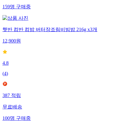
159
명
구매중
햇반 컵반 컵밥 버터장조림비빔밥 216g x3개
12,900
원
4.8
(
4
)
387
적립
무료배송
100
명
구매중