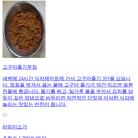
고구마줄기무침
새벽에 24시간 식자재마트에 가서 고구마줄기 3단을 샀습니
다. 껍질을 벗겨서 끓는 물에 고구마 줄기가 약간 익으면 얼른
찬물에 헹굽니다. 물기를 짜고, 밀가루 풀을 쑤어서 김치를 담
듯이 갖은 양념으로 버무리면 자연적인 단맛과 아삭한 식감에
놀라는 맛있는 반찬이 됩니다.
라임미소가