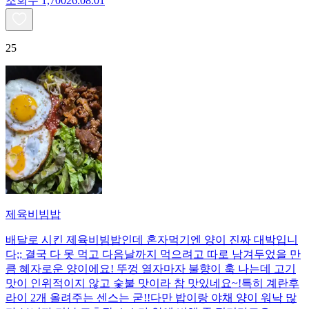
조회수
1,700
26.08.01
25
제육비빔밥
배달로 시킨 제육비빔밥인데 혼자먹기엔 양이 진짜 대박입니
다;; 결국 다 못 먹고 다음날까지 먹으려고 따로 남겨두었을 만
큼 혜자로운 양이에요! 뚜껑 열자마자 불향이 훅 나는데 고기
맛이 인위적이지 않고 숯불 맛이라 참 맛있네요~!특히 계란후
라이 2개 올려주는 센스는 굳!! ​다만 밥이랑 야채 양이 워낙 많