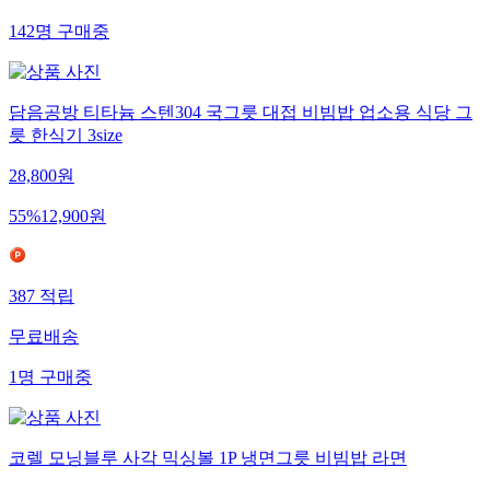
142
명
구매중
담음공방 티타늄 스텐304 국그릇 대접 비빔밥 업소용 식당 그
릇 한식기 3size
28,800
원
55
%
12,900
원
387
적립
무료배송
1
명
구매중
코렐 모닝블루 사각 믹싱볼 1P 냉면그릇 비빔밥 라면