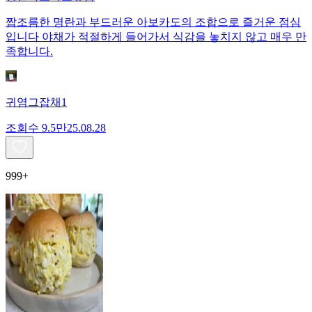
짭조름한 명란과 부드러운 아보카도의 조합으로 즐거운 점심
입니다 야채가 적절하게 들어가서 식감을 놓치지 않고 매우 만
족합니다.
귀염그잡채1
조회수
9.5만
25.08.28
999+