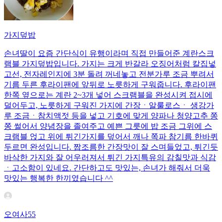
가지덮밥
손녀딸이 요즘 간단식이 유행이라며 직접 만들어준 계란스크
램블 가지덮밥입니다. 가지는 크게 반갈라 오징어처럼 칼집넣
고선, 전자레인지에 3분 돌려 꺼네놓고 전분가루 조금 뿌려서
기름 두른 후라이팬에 앞뒤로 노릇하게 구워줍니다. 후라이팬
한쪽 옆으로는 계란 2~3개 넣어 스크램블을 완성시켜 접시에
덜어두고, 노릇하게 구워진 가지에 간장ㆍ알룰로스ㆍ 생강가
루 조금ㆍ참치액젓 등을 넣고 기호에 맞게 양파나 청양고추 쫑
쫑 썰어서 양념장을 졸여주고 예쁜 그릇에 밥 조금 그위에 스
크램블 얹고 위에 튀긴가지를 덮어서 깨나 쪽파 참기름 한바퀴
두르면 완성입니다. 짭조름한 간장맛이 잘 스며들었고, 튀긴듯
바삭한 가지와 잘 어우러져서 튀긴 가지특유의 감칠맛과 식감
ㆍ고소함이 있네요. 간단하고도 맛있는, 손녀가 해줘서 더욱
맛있는 행복한 한끼였습니다 ^^
오여사55