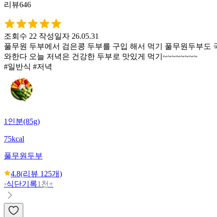
리뷰646
조회수 22
작성일자 26.05.31
풀무원 두부에서 검은콩 두부를 구입 해서 먹기 풀무원두부도 국
와한다 오늘 저녁은 건강한 두부로 맛있게 먹기~~~~~~~~
#일반식 #저녁
1인분(85g)
75kcal
풀무원
두부
4.8
(리뷰
125
개)
·
식단기록
1천+