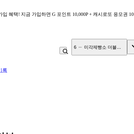
가입 혜택!
지금 가입하면
G 포인트 10,000P + 캐시로또 응모권 1
7
고100 촉촉 고구마 스틱
기록