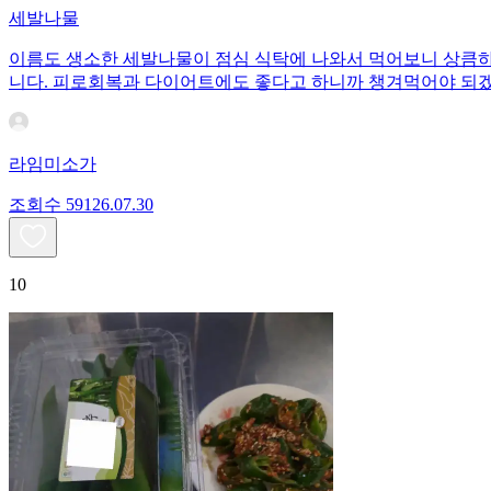
세발나물
이름도 생소한 세발나물이 점심 식탁에 나와서 먹어보니 상큼하
니다. 피로회복과 다이어트에도 좋다고 하니까 챙겨먹어야 되
라임미소가
조회수
591
26.07.30
10