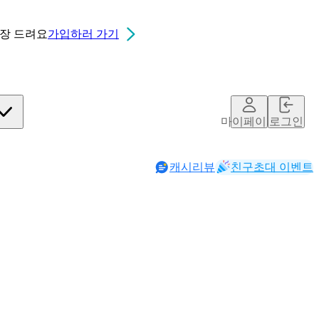
0장
드려요
가입하러 가기
마이페이지
로그인
캐시리뷰
친구초대 이벤트