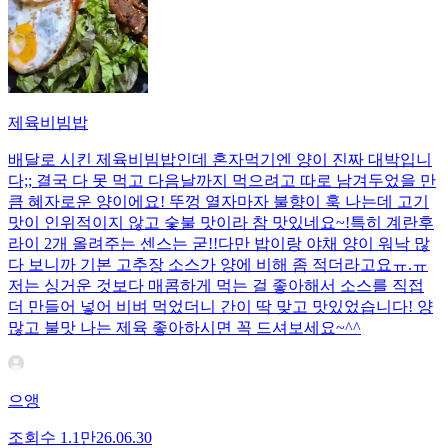
제육비빔밥
배달로 시킨 제육비빔밥인데 혼자먹기엔 양이 진짜 대박입니
다;; 결국 다 못 먹고 다음날까지 먹으려고 따로 남겨두었을 만
큼 혜자로운 양이에요! 뚜껑 열자마자 불향이 훅 나는데 고기
맛이 인위적이지 않고 숯불 맛이라 참 맛있네요~!특히 계란후
라이 2개 올려주는 센스는 굳!! ​다만 밥이랑 야채 양이 워낙 많
다 보니까 기본 고추장 소스가 양에 비해 좀 적더라고요ㅠ.ㅠ
저는 싱거운 것보다 매콤하게 먹는 걸 좋아해서 소스를 직접
더 만들어 넣어 비벼 먹었더니 간이 딱 맞고 맛있었습니다! 양
많고 불맛 나는 제육 좋아하시면 꼭 드셔보세요~^^
으앵
조회수
1.1만
26.06.30