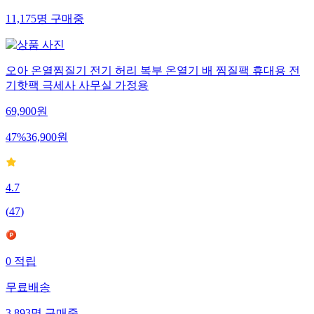
11,175
명
구매중
오아 온열찜질기 전기 허리 복부 온열기 배 찜질팩 휴대용 전
기핫팩 극세사 사무실 가정용
69,900
원
47
%
36,900
원
4.7
(
47
)
0
적립
무료배송
3,893
명
구매중