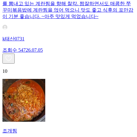
를 뽐내고 있는 계란찜을 향해 찰칵. 짭잘하면서도 매콤한 쭈
꾸미볶음밥에 계란찜을 얹어 먹으니 맛도 좋고 식후의 포만감
이 기분 좋습니다. ~아주 맛있게 먹었습니다~
k태산0731
조회수
547
26.07.05
10
조개찜