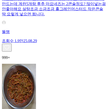
만드는데 계란5개랑 후추 마요네즈는 2큰술정도? 많이넣는걸
안좋아해요 설탕조금 소금조금 홀그레인머스터드 작은큰술
딱 요렇게 넣으면 됩니다.
똘맹
조회수
1.9만
25.08.29
999+