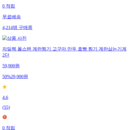
0
적립
무료배송
4,214
명
구매중
자일렉 올스텐 계란찜기 고구마 만두 호빵 찜기 계란삶는기계
2단
59,900
원
50
%
29,900
원
4.6
(
55
)
0
적립