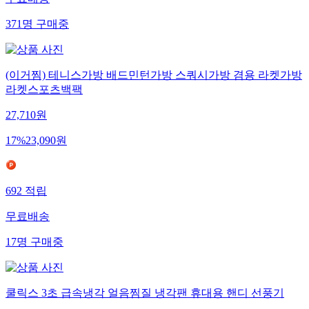
371
명
구매중
(이거찜) 테니스가방 배드민턴가방 스쿼시가방 겸용 라켓가방
라켓스포츠백팩
27,710
원
17
%
23,090
원
692
적립
무료배송
17
명
구매중
쿨릭스 3초 급속냉각 얼음찜질 냉각팬 휴대용 핸디 선풍기