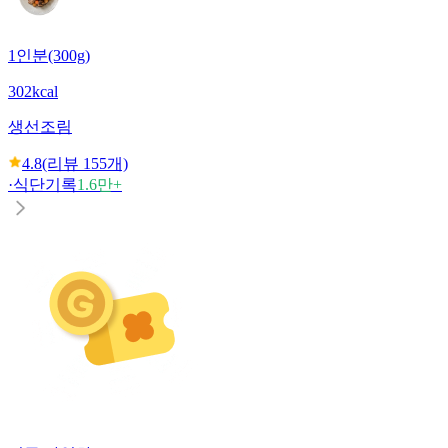
1인분(300g)
302kcal
생선조림
4.8
(리뷰
155
개)
·
식단기록
1.6만+