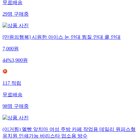
무료배송
29
명
구매중
[만원의행복] 시원한 아이스 눈 안대 찜질 안대 쿨 안대
7,000
원
44
%
3,900
원
117
적립
무료배송
98
명
구매중
(이거찜) 멜빵 앞치마 여성 주방 카페 작업용 데일리 원피스형
유치원 인쇄가능 바리스타 업소용 방수