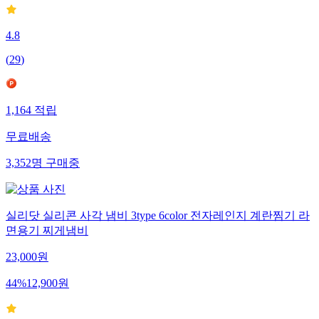
4.8
(
29
)
1,164
적립
무료배송
3,352
명
구매중
실리닷 실리콘 사각 냄비 3type 6color 전자레인지 계란찜기 라
면용기 찌게냄비
23,000
원
44
%
12,900
원