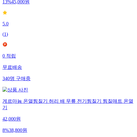
13
%
45,000
원
5.0
(
1
)
0
적립
무료배송
340
명
구매중
게르마늄 온열찜질기 허리 배 무릎 전기찜질기 찜질매트 온열
기
42,000
원
8
%
38,800
원