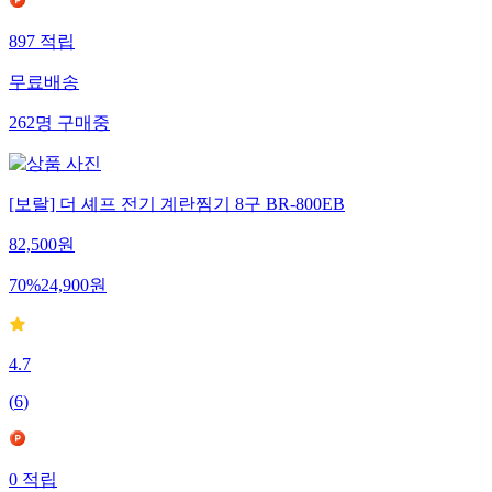
897
적립
무료배송
262
명
구매중
[보랄] 더 셰프 전기 계란찜기 8구 BR-800EB
82,500
원
70
%
24,900
원
4.7
(
6
)
0
적립