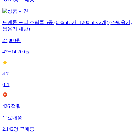
트렌톤 포밀 스팀쿡 5종 (650ml 3개+1200ml x 2개) (스팀용기,
찜용기,채반)
27,000
원
47
%
14,200
원
4.7
(
84
)
426
적립
무료배송
2,142
명
구매중