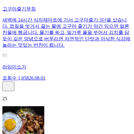
고구마줄기무침
새벽에 24시간 식자재마트에 가서 고구마줄기 3단을 샀습니
다. 껍질을 벗겨서 끓는 물에 고구마 줄기가 약간 익으면 얼른
찬물에 헹굽니다. 물기를 짜고, 밀가루 풀을 쑤어서 김치를 담
듯이 갖은 양념으로 버무리면 자연적인 단맛과 아삭한 식감에
놀라는 맛있는 반찬이 됩니다.
라임미소가
조회수
1,658
26.08.01
25