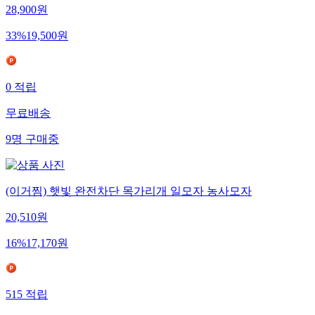
28,900
원
33
%
19,500
원
0
적립
무료배송
9
명
구매중
(이거찜) 햇빛 완전차단 목가리개 일모자 농사모자
20,510
원
16
%
17,170
원
515
적립