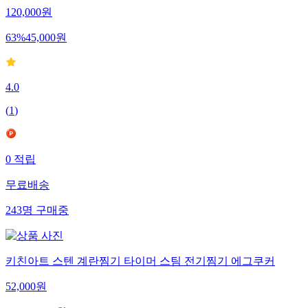
120,000
원
63
%
45,000
원
4.0
(
1
)
0
적립
무료배송
243
명
구매중
키친아트 스텐 계란찜기 타이머 스팀 전기찜기 에그쿠커
52,000
원