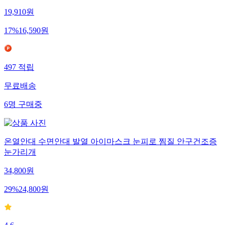
19,910
원
17
%
16,590
원
497
적립
무료배송
6
명
구매중
온열안대 수면안대 발열 아이마스크 눈피로 찜질 안구건조증
눈가리개
34,800
원
29
%
24,800
원