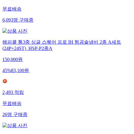
무료배송
6,093
명
구매중
해피콜 통3중 싱글 스퀘어 프로 IH 찜곰솥냄비 2종 A세트
(24P+24ST)_HSP-P2종A
150,000
원
45
%
83,100
원
2,493
적립
무료배송
26
명
구매중