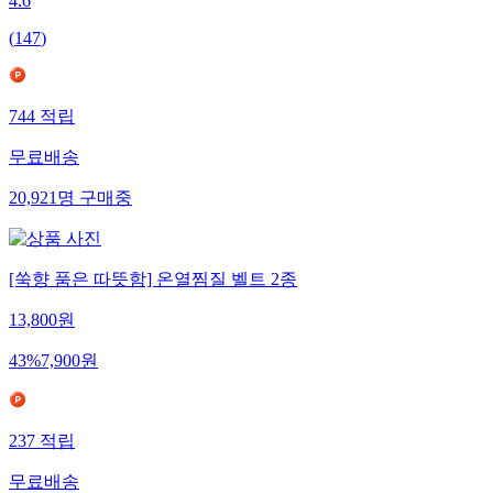
4.6
(
147
)
744
적립
무료배송
20,921
명
구매중
[쑥향 품은 따뜻함] 온열찜질 벨트 2종
13,800
원
43
%
7,900
원
237
적립
무료배송