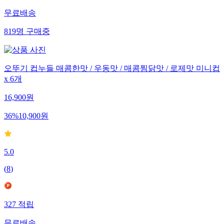
무료배송
819
명
구매중
오뚜기 컵누들 매콤한맛 / 우동맛 / 매콤찜닭맛 / 로제맛 미니컵
x 6개
16,900
원
36
%
10,900
원
5.0
(
8
)
327
적립
무료배송