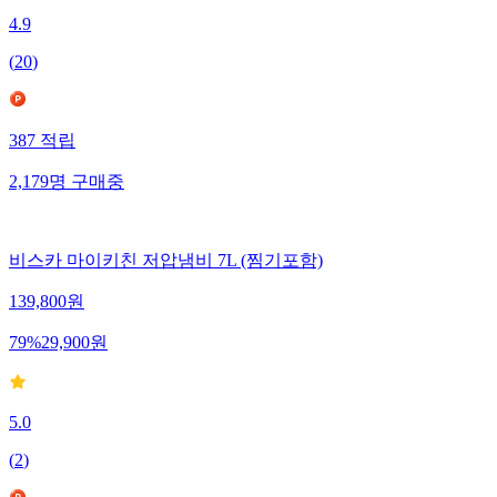
4.9
(
20
)
387
적립
2,179
명
구매중
비스카 마이키친 저압냄비 7L (찜기포함)
139,800
원
79
%
29,900
원
5.0
(
2
)