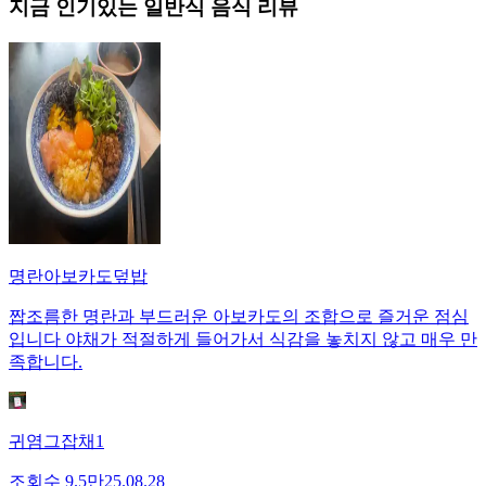
지금 인기있는
일반식
음식 리뷰
명란아보카도덮밥
짭조름한 명란과 부드러운 아보카도의 조합으로 즐거운 점심
입니다 야채가 적절하게 들어가서 식감을 놓치지 않고 매우 만
족합니다.
귀염그잡채1
조회수
9.5만
25.08.28