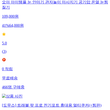
오아 아이템플 눈 안마기 관자놀이 마사지기 공기압 온열 눈찜
질기
109,000
원
41
%
64,000
원
5.0
(
3
)
0
적립
무료배송
466
명
구매중
[도무스] 트래블 팟 프로 전기포트 휴대용 멀티쿠커(+찜판)