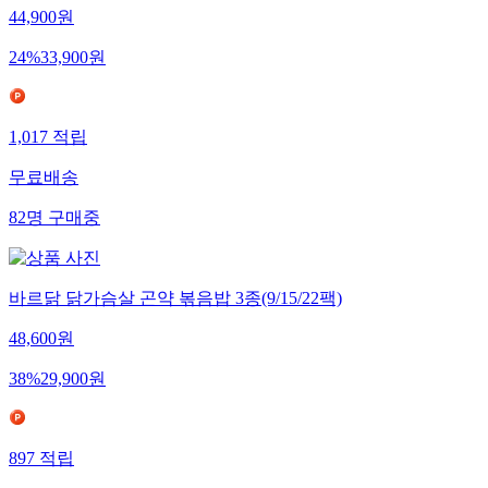
44,900
원
24
%
33,900
원
1,017
적립
무료배송
82
명
구매중
바르닭 닭가슴살 곤약 볶음밥 3종(9/15/22팩)
48,600
원
38
%
29,900
원
897
적립