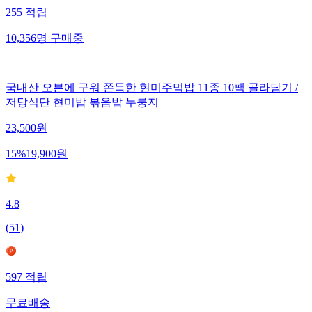
255
적립
10,356
명
구매중
국내산 오븐에 구워 쫀득한 현미주먹밥 11종 10팩 골라담기 /
저당식단 현미밥 볶음밥 누룽지
23,500
원
15
%
19,900
원
4.8
(
51
)
597
적립
무료배송