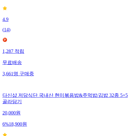
4.9
(
14
)
1,287
적립
무료배송
3,661
명
구매중
다신샵 저당식단 국내산 현미볶음밥&주먹밥/김밥 32종 5+5
골라담기
20,000
원
6
%
18,900
원