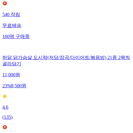
540
적립
무료배송
160
명
구매중
허닭 닭가슴살 도시락(저당/잡곡/다이어트/볶음밥) 21종 2팩씩
골라담기
11,000
원
23
%
8,500
원
4.6
(
135
)