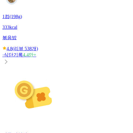
1컵(198g)
333kcal
볶음밥
4.8
(리뷰
538
개)
·
식단기록
4.4만+