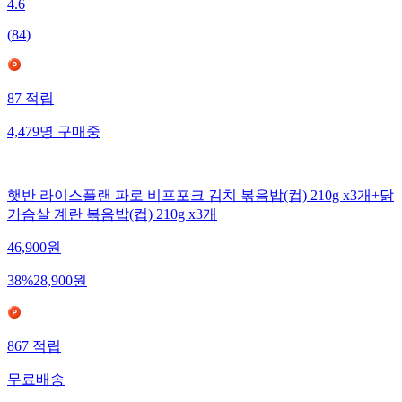
4.6
(
84
)
87
적립
4,479
명
구매중
햇반 라이스플랜 파로 비프포크 김치 볶음밥(컵) 210g x3개+닭
가슴살 계란 볶음밥(컵) 210g x3개
46,900
원
38
%
28,900
원
867
적립
무료배송