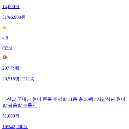
14,000
원
51
%
6,900
원
4.8
(
576
)
207
적립
28,515
명
구매중
다신샵 국내산 현미 쫀득 주먹밥 11종 총 30팩 / 저당식단 현미
밥 볶음밥 누룽지
51,000
원
16
%
42,900
원