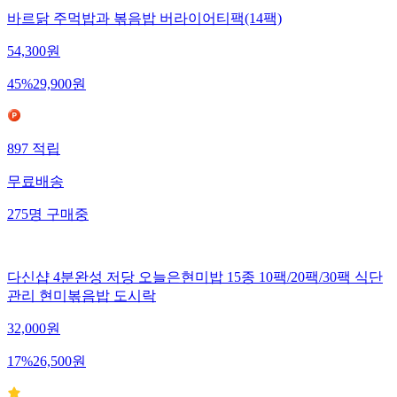
바르닭 주먹밥과 볶음밥 버라이어티팩(14팩)
54,300
원
45
%
29,900
원
897
적립
무료배송
275
명
구매중
다신샵 4분완성 저당 오늘은현미밥 15종 10팩/20팩/30팩 식단
관리 현미볶음밥 도시락
32,000
원
17
%
26,500
원