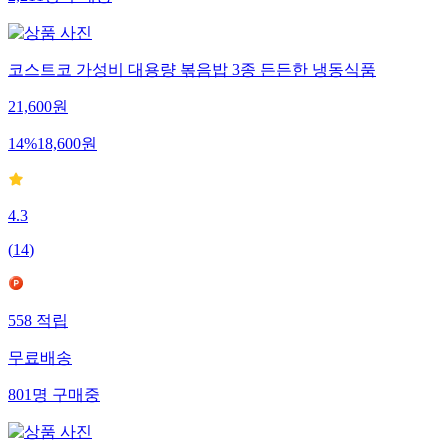
2,211
명
구매중
코스트코 가성비 대용량 볶음밥 3종 든든한 냉동식품
21,600
원
14
%
18,600
원
4.3
(
14
)
558
적립
무료배송
801
명
구매중