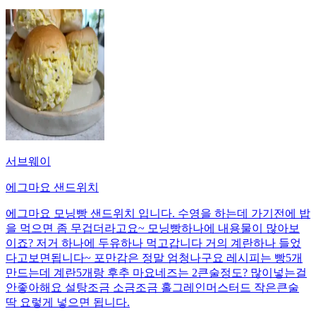
서브웨이
에그마요 샌드위치
에그마요 모닝빵 샌드위치 입니다. 수영을 하는데 가기전에 밥
을 먹으면 좀 무겁더라고요~ 모닝빵하나에 내용물이 많아보
이죠? 저거 하나에 두유하나 먹고갑니다 거의 계란하나 들었
다고보면됩니다~ 포만감은 정말 엄청나구요 레시피는 빵5개
만드는데 계란5개랑 후추 마요네즈는 2큰술정도? 많이넣는걸
안좋아해요 설탕조금 소금조금 홀그레인머스터드 작은큰술
딱 요렇게 넣으면 됩니다.