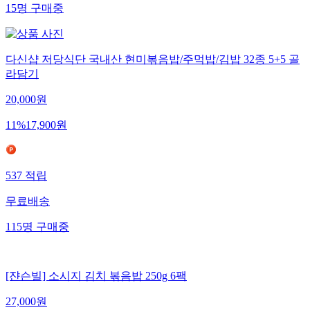
15
명
구매중
다신샵 저당식단 국내산 현미볶음밥/주먹밥/김밥 32종 5+5 골
라담기
20,000
원
11
%
17,900
원
537
적립
무료배송
115
명
구매중
[쟌슨빌] 소시지 김치 볶음밥 250g 6팩
27,000
원