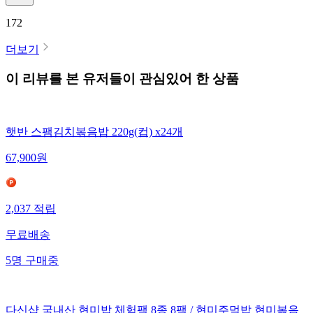
172
더보기
이 리뷰를 본 유저들이 관심있어 한 상품
햇반 스팸김치볶음밥 220g(컵) x24개
67,900
원
2,037
적립
무료배송
5
명
구매중
다신샵 국내산 현미밥 체험팩 8종 8팩 / 현미주먹밥 현미볶음