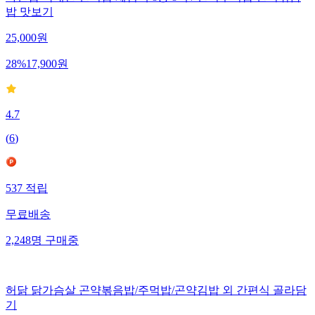
밥 맛보기
25,000
원
28
%
17,900
원
4.7
(
6
)
537
적립
무료배송
2,248
명
구매중
허닭 닭가슴살 곤약볶음밥/주먹밥/곤약김밥 외 간편식 골라담
기