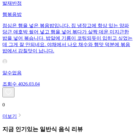
발재반점
햄볶음밥
점심은 햄을 넣은 볶음밥입니다. 집 냉장고에 항상 있는 양파
당근 애호박 썰어 넣고 햄을 넣어 볶다가 살짝 데운 미지근한
밥을 넣어 볶습니다. 밥알에 기름이 코팅되듯이 입히고 싶었는
데 그게 잘 안되네요. 야채에서 나오 채수와 햄맛 덕분에 볶음
밥에서 감칠맛이 납니다.
알수없음
조회수
40
26.03.04
0
더보기
지금 인기있는
일반식
음식 리뷰