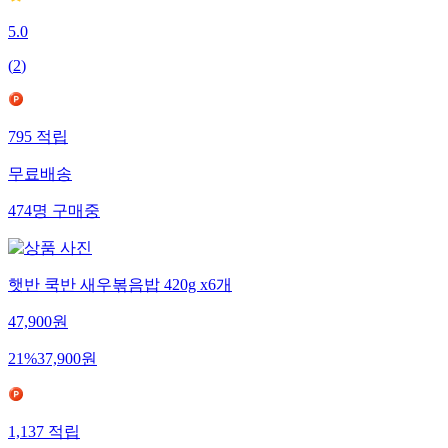
5.0
(
2
)
795
적립
무료배송
474
명
구매중
햇반 쿡반 새우볶음밥 420g x6개
47,900
원
21
%
37,900
원
1,137
적립