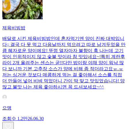
제육비빔밥
배달로 시킨 제육비빔밥인데 혼자먹기엔 양이 진짜 대박입니
다;; 결국 다 못 먹고 다음날까지 먹으려고 따로 남겨두었을 만
큼 혜자로운 양이에요! 뚜껑 열자마자 불향이 훅 나는데 고기
맛이 인위적이지 않고 숯불 맛이라 참 맛있네요~!특히 계란후
라이 2개 올려주는 센스는 굳!! ​다만 밥이랑 야채 양이 워낙 많
다 보니까 기본 고추장 소스가 양에 비해 좀 적더라고요ㅠ.ㅠ
저는 싱거운 것보다 매콤하게 먹는 걸 좋아해서 소스를 직접
더 만들어 넣어 비벼 먹었더니 간이 딱 맞고 맛있었습니다! 양
많고 불맛 나는 제육 좋아하시면 꼭 드셔보세요~^^
으앵
조회수
1.2만
26.06.30