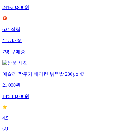
23
%
20,800
원
624
적립
무료배송
7
명
구매중
애슐리 깍두기 베이컨 볶음밥 230g x 4개
21,000
원
14
%
18,000
원
4.5
(
2
)