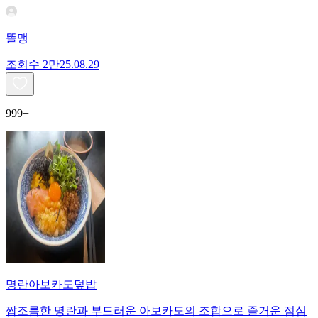
똘맹
조회수
2만
25.08.29
999+
명란아보카도덮밥
짭조름한 명란과 부드러운 아보카도의 조합으로 즐거운 점심