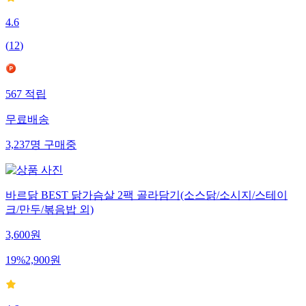
4.6
(
12
)
567
적립
무료배송
3,237
명
구매중
바르닭 BEST 닭가슴살 2팩 골라담기(소스닭/소시지/스테이
크/만두/볶음밥 외)
3,600
원
19
%
2,900
원