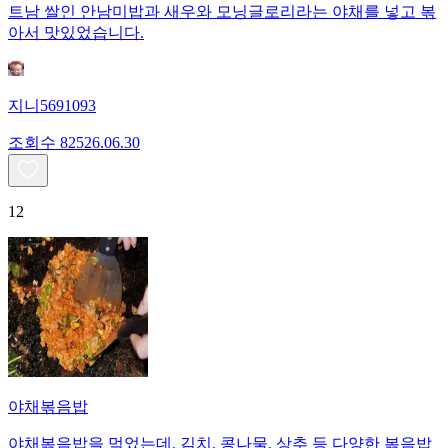
트남 쌀인 안남미밥과 새우와 모닝글로리라는 야채를 넣고 볶
아서 맛있었습니다.
지니5691093
조회수
825
26.06.30
12
야채볶음밥
야채볶음밥을 먹었는데, 김치, 콩나물, 상추 등 다양한 볶음밥