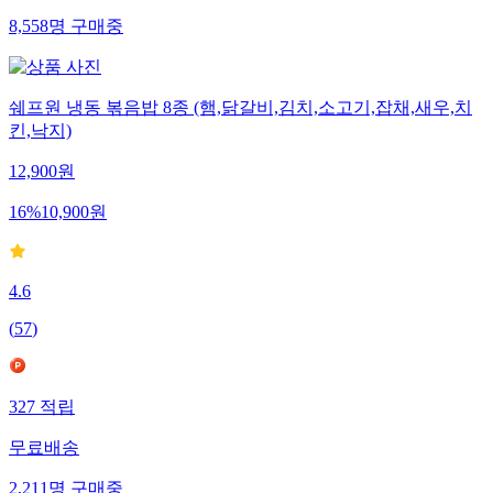
8,558
명
구매중
쉐프원 냉동 볶음밥 8종 (햄,닭갈비,김치,소고기,잡채,새우,치
킨,낙지)
12,900
원
16
%
10,900
원
4.6
(
57
)
327
적립
무료배송