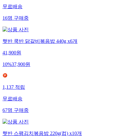
무료배송
16
명
구매중
햇반 쿡반 닭갈비볶음밥 440g x6개
41,900
원
10
%
37,900
원
1,137
적립
무료배송
67
명
구매중
햇반 스팸김치볶음밥 220g(컵) x10개