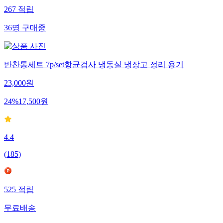
267
적립
36
명
구매중
반찬통세트 7p/set항균검사 냉동실 냉장고 정리 용기
23,000
원
24
%
17,500
원
4.4
(
185
)
525
적립
무료배송