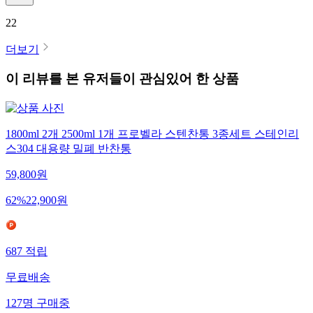
22
더보기
이 리뷰를 본 유저들이 관심있어 한 상품
1800ml 2개 2500ml 1개 프로벨라 스텐찬통 3종세트 스테인리
스304 대용량 밀폐 반찬통
59,800
원
62
%
22,900
원
687
적립
무료배송
127
명
구매중