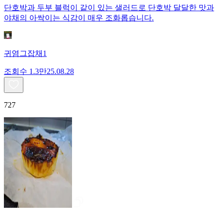
단호박과 두부 블럭이 같이 있는 샐러드로 단호박 달달한 맛과
야채의 아싹이는 식감이 매우 조화롭습니다.
귀염그잡채1
조회수
1.3만
25.08.28
727