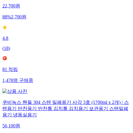
22,700
원
88
%
2,700
원
4.8
(
18
)
81
적립
1,478
명
구매중
쿠비녹스 핸들 304 스텐 밀폐용기 사각 3호 (1700ml x 2개) / 스
텐용기 반찬용기 반찬통 김치통 김치용기 보관용기 스텐밀폐
용기 냉동실용기
56,100
원