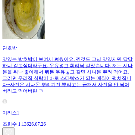
단호박
맛있는 밤호박이 보여서 쪄줬어요. 찐것도 그냥 맛있지만 달달
하니 갈고싶더라구요. 우유넣고 휘리닉 갈았습니다. 저는 시나
몬을 워낙 좋아해서 뭐든 우유넣고 갈면 시나몬 뿌려 먹어요.
그러면 우리집 식탁이 바로 스타빡스가 되는 매직이 펼쳐집니
다~사진은 시나몬 뿌리기전.뿌리고는 급해서 사진을 안 찍어
버리고 먹어버린.ㅋ
이리스1
조회수
1,136
26.07.26