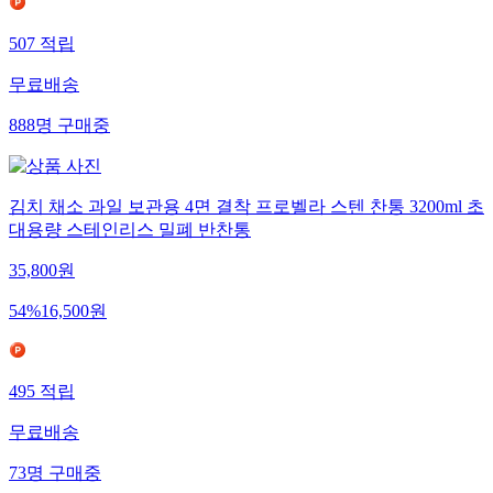
507
적립
무료배송
888
명
구매중
김치 채소 과일 보관용 4면 결착 프로벨라 스텐 찬통 3200ml 초
대용량 스테인리스 밀폐 반찬통
35,800
원
54
%
16,500
원
495
적립
무료배송
73
명
구매중