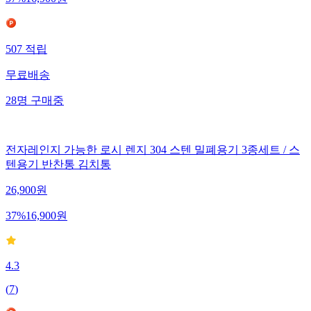
57
%
16,900
원
507
적립
무료배송
28
명
구매중
전자레인지 가능한 로시 렌지 304 스텐 밀폐용기 3종세트 / 스
텐용기 반찬통 김치통
26,900
원
37
%
16,900
원
4.3
(
7
)