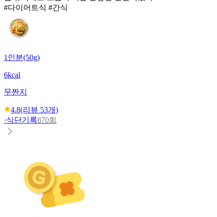
#다이어트식 #간식
1인분(50g)
6kcal
무짠지
4.8
(리뷰
53
개)
·
식단기록
870회