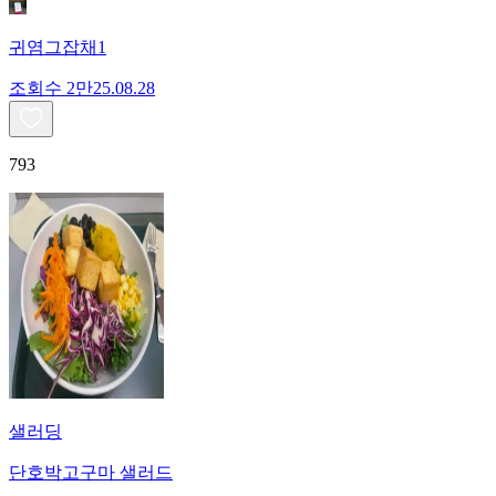
귀염그잡채1
조회수
2만
25.08.28
793
샐러딩
단호박고구마 샐러드