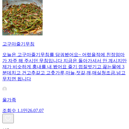
고구마줄기무침
오늘은 고구마줄기무침를 담궈봤어요~ 어렸을적에 친정엄마
가 자주 해 주시던 무침입니다 지금은 돌아가셔서 안 계시지만
제가 비슷하게 훙내를 내 봤어요 줄기 껍질벗기고 끓는물에 3
분데치고 건고추갈고 고춧가루,마늘,젓갈,깨,매실청조금.넘고
무치면 됩니다
울가족
조회수
1.1만
26.07.07