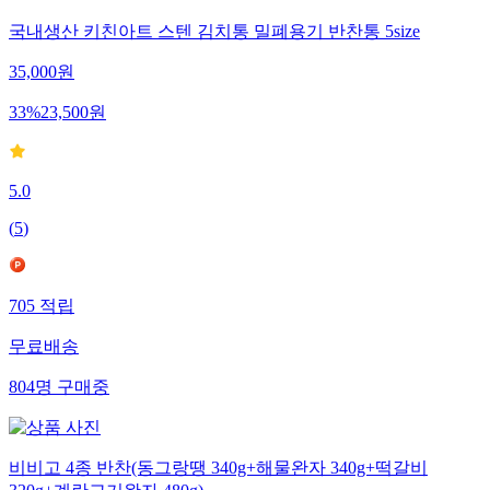
국내생산 키친아트 스텐 김치통 밀폐용기 반찬통 5size
35,000
원
33
%
23,500
원
5.0
(
5
)
705
적립
무료배송
804
명
구매중
비비고 4종 반찬(동그랑땡 340g+해물완자 340g+떡갈비