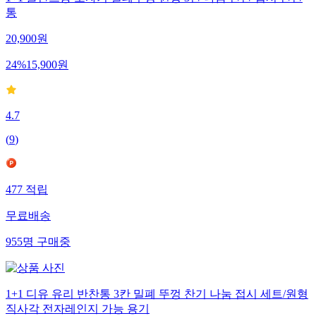
1+1 폴란드풍 도자기 밀폐뚜껑 원형 3칸 나눔 반찬 접시 반찬
통
20,900
원
24
%
15,900
원
4.7
(
9
)
477
적립
무료배송
955
명
구매중
1+1 디유 유리 반찬통 3칸 밀폐 뚜껑 찬기 나눔 접시 세트/원형
직사각 전자레인지 가능 용기