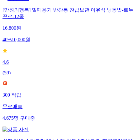
[만원의행복] 밀페용기 반찬통 찬밥보관 이유식 냉동밥-르누
꾸르-12종
16,800
원
40
%
10,000
원
4.6
(
59
)
300
적립
무료배송
4,675
명
구매중