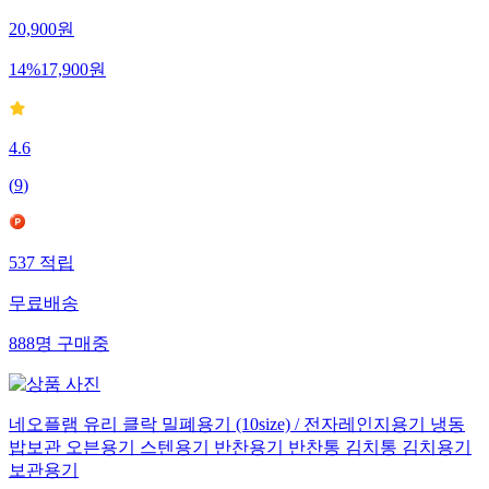
20,900
원
14
%
17,900
원
4.6
(
9
)
537
적립
무료배송
888
명
구매중
네오플램 유리 클락 밀폐용기 (10size) / 전자레인지용기 냉동
밥보관 오븐용기 스텐용기 반찬용기 반찬통 김치통 김치용기
보관용기