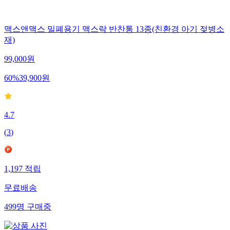
맥스앤맥스 밀폐용기 맥스락 반찬통 13종(친환경 아기 젖병소
재)
99,000
원
60
%
39,900
원
4.7
(
3
)
1,197
적립
무료배송
499
명
구매중