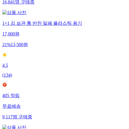
16,841
명
구매중
1+1 김 보관 통 반찬 밀폐 플라스틱 용기
17,000
원
21
%
13,500
원
4.5
(
134
)
405
적립
무료배송
9,117
명
구매중