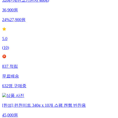
320g+계란고기완자 480g)
36,900
원
24
%
27,900
원
5.0
(
10
)
837
적립
무료배송
632
명
구매중
[한성] 런천미트 340g x 10개 스팸 캔햄 반찬용
45,000
원