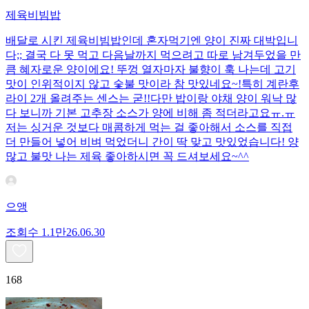
제육비빔밥
배달로 시킨 제육비빔밥인데 혼자먹기엔 양이 진짜 대박입니
다;; 결국 다 못 먹고 다음날까지 먹으려고 따로 남겨두었을 만
큼 혜자로운 양이에요! 뚜껑 열자마자 불향이 훅 나는데 고기
맛이 인위적이지 않고 숯불 맛이라 참 맛있네요~!특히 계란후
라이 2개 올려주는 센스는 굳!! ​다만 밥이랑 야채 양이 워낙 많
다 보니까 기본 고추장 소스가 양에 비해 좀 적더라고요ㅠ.ㅠ
저는 싱거운 것보다 매콤하게 먹는 걸 좋아해서 소스를 직접
더 만들어 넣어 비벼 먹었더니 간이 딱 맞고 맛있었습니다! 양
많고 불맛 나는 제육 좋아하시면 꼭 드셔보세요~^^
으앵
조회수
1.1만
26.06.30
168