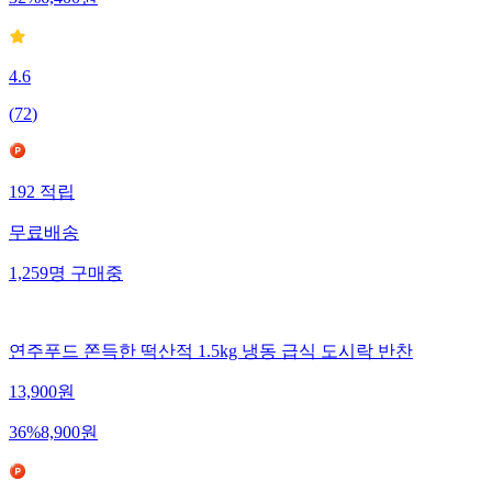
32
%
6,400
원
4.6
(
72
)
192
적립
무료배송
1,259
명
구매중
연주푸드 쫀득한 떡산적 1.5kg 냉동 급식 도시락 반찬
13,900
원
36
%
8,900
원