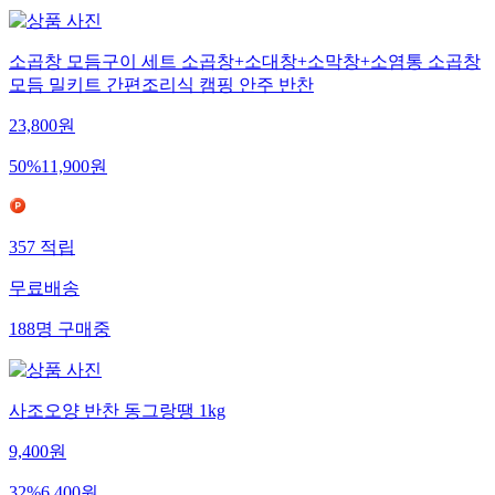
소곱창 모듬구이 세트 소곱창+소대창+소막창+소염통 소곱창
모듬 밀키트 간편조리식 캠핑 안주 반찬
23,800
원
50
%
11,900
원
357
적립
무료배송
188
명
구매중
사조오양 반찬 동그랑땡 1kg
9,400
원