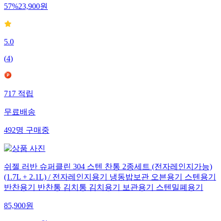
57
%
23,900
원
5.0
(
4
)
717
적립
무료배송
492
명
구매중
쉬젤 러반 슈퍼클린 304 스텐 찬통 2종세트 (전자레인지가능)
(1.7L + 2.1L) / 전자레인지용기 냉동밥보관 오븐용기 스텐용기
반찬용기 반찬통 김치통 김치용기 보관용기 스텐밀폐용기
85,900
원