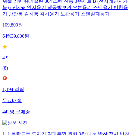
쉬젤 러반 슈퍼클린 304 스텐 찬통 3종세트 B (전자레인지가
능) / 전자레인지용기 냉동밥보관 오븐용기 스텐용기 반찬용
기 반찬통 김치통 김치용기 보관용기 스텐밀폐용기
109,800
원
64
%
39,800
원
4.9
(
8
)
1,194
적립
무료배송
442
명
구매중