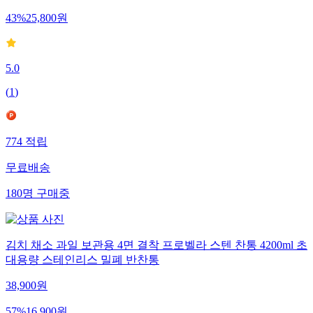
43
%
25,800
원
5.0
(
1
)
774
적립
무료배송
180
명
구매중
김치 채소 과일 보관용 4면 결착 프로벨라 스텐 찬통 4200ml 초
대용량 스테인리스 밀폐 반찬통
38,900
원