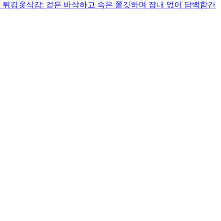
분 튀김옷식감: 겉은 바삭하고 속은 쫄깃하며 잡내 없이 담백함간