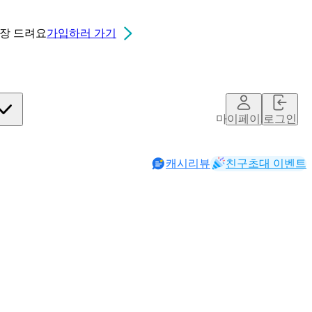
0장
드려요
가입하러 가기
마이페이지
로그인
캐시리뷰
친구초대 이벤트