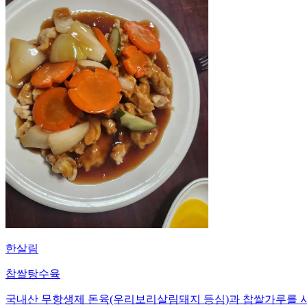
한살림
찹쌀탕수육
국내산 무항생제 돈육(우리보리살림돼지 등심)과 찹쌀가루를 