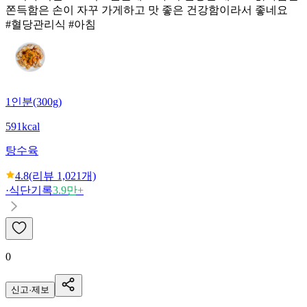
쫀득함은 손이 자꾸 가게하고 맛 좋은 건강함이라서 좋네요
#혈당관리식 #아침
1인분(300g)
591kcal
탕수육
4.8
(리뷰
1,021
개)
·
식단기록
3.9만+
0
신고·제보