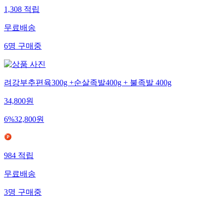
1,308
적립
무료배송
6
명
구매중
려강부추편육300g +순살족발400g + 불족발 400g
34,800
원
6
%
32,800
원
984
적립
무료배송
3
명
구매중