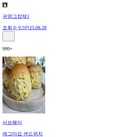
귀염그잡채1
조회수
9.5만
25.08.28
999+
서브웨이
에그마요 샌드위치