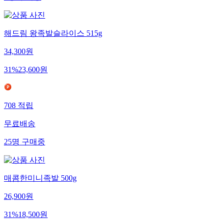
해드림 왕족발슬라이스 515g
34,300
원
31
%
23,600
원
708
적립
무료배송
25
명
구매중
매콤한미니족발 500g
26,900
원
31
%
18,500
원