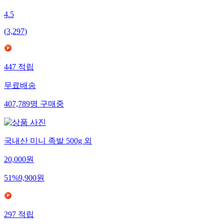
4.5
(
3,297
)
447
적립
무료배송
407,789
명
구매중
국내산 미니 족발 500g 외
20,000
원
51
%
9,900
원
297
적립