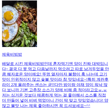
제육비빔밥
배달로 시킨 제육비빔밥인데 혼자먹기엔 양이 진짜 대박입니
다;; 결국 다 못 먹고 다음날까지 먹으려고 따로 남겨두었을 만
큼 혜자로운 양이에요! 뚜껑 열자마자 불향이 훅 나는데 고기
맛이 인위적이지 않고 숯불 맛이라 참 맛있네요~!특히 계란후
라이 2개 올려주는 센스는 굳!! ​다만 밥이랑 야채 양이 워낙 많
다 보니까 기본 고추장 소스가 양에 비해 좀 적더라고요ㅠ.ㅠ
저는 싱거운 것보다 매콤하게 먹는 걸 좋아해서 소스를 직접
더 만들어 넣어 비벼 먹었더니 간이 딱 맞고 맛있었습니다! 양
많고 불맛 나는 제육 좋아하시면 꼭 드셔보세요~^^