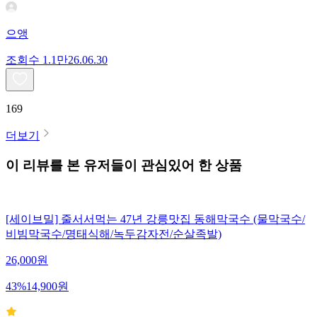
으앵
조회수
1.1만
26.06.30
169
더보기
이 리뷰를 본 유저들이 관심있어 한 상품
[세이브밀] 줄서서먹는 47년 강릉맛집 동해막국수 (물막국수/
비빔막국수/명태식해/녹두감자전/순살족발)
26,000
원
43
%
14,900
원