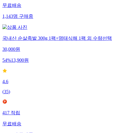
무료배송
1,143
명
구매중
국내산 순살족발 300g 1팩+명태식해 1팩 외 수량선택
30,000
원
54
%
13,900
원
4.6
(
35
)
417
적립
무료배송