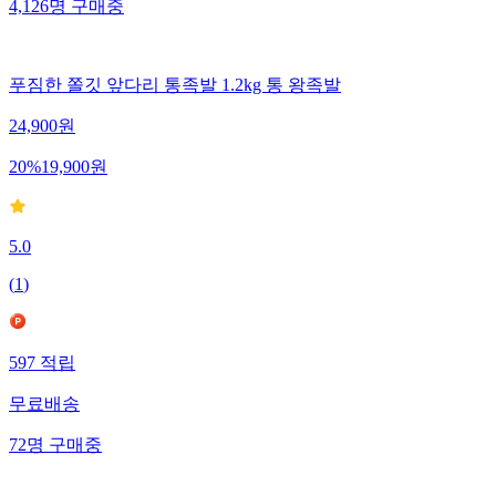
4,126
명
구매중
푸짐한 쫄깃 앞다리 통족발 1.2kg 통 왕족발
24,900
원
20
%
19,900
원
5.0
(
1
)
597
적립
무료배송
72
명
구매중