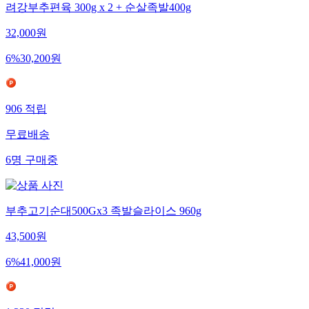
려강부추편육 300g x 2 + 순살족발400g
32,000
원
6
%
30,200
원
906
적립
무료배송
6
명
구매중
부추고기순대500Gx3 족발슬라이스 960g
43,500
원
6
%
41,000
원