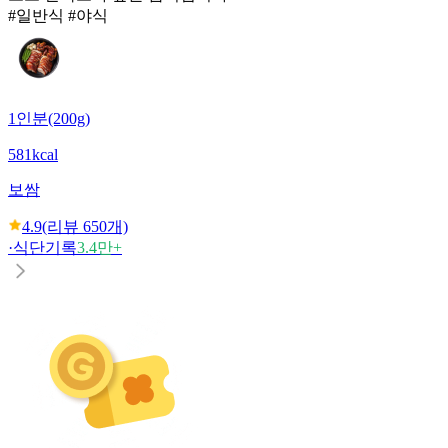
#일반식 #야식
1인분(200g)
581kcal
보쌈
4.9
(리뷰
650
개)
·
식단기록
3.4만+