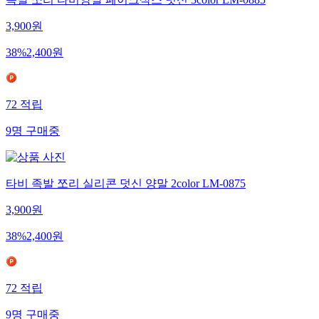
족발 쪼리 타비양말 페이크삭스 덧신 3color LM-0885
3,900
원
38
%
2,400
원
72
적립
9
명
구매중
타비 족발 쪼리 실리콘 덧신 양말 2color LM-0875
3,900
원
38
%
2,400
원
72
적립
9
명
구매중