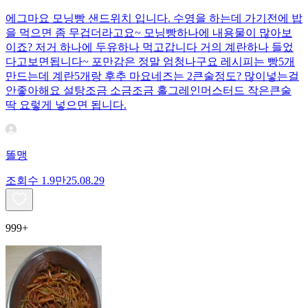
에그마요 모닝빵 샌드위치 입니다. 수영을 하는데 가기전에 밥
을 먹으면 좀 무겁더라고요~ 모닝빵하나에 내용물이 많아보
이죠? 저거 하나에 두유하나 먹고갑니다 거의 계란하나 들었
다고보면됩니다~ 포만감은 정말 엄청나구요 레시피는 빵5개
만드는데 계란5개랑 후추 마요네즈는 2큰술정도? 많이넣는걸
안좋아해요 설탕조금 소금조금 홀그레인머스터드 작은큰술
딱 요렇게 넣으면 됩니다.
똘맹
조회수
1.9만
25.08.29
999+