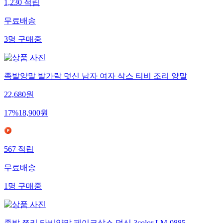
1,230
적립
무료배송
3
명
구매중
족발양말 발가락 덧신 남자 여자 삭스 티비 조리 양말
22,680
원
17
%
18,900
원
567
적립
무료배송
1
명
구매중