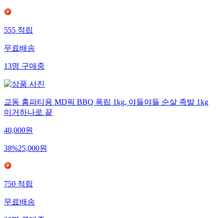
555
적립
무료배송
13
명
구매중
교동 홈파티용 MD픽 BBQ 폭립 1kg, 야들야들 순살 족발 1kg
이거하나로 끝
40,000
원
38
%
25,000
원
750
적립
무료배송