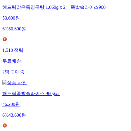
해드림맑은특양곰탕 1,060g x 2 + 족발슬라이스960
53,600
원
6
%
50,600
원
1,518
적립
무료배송
2
명
구매중
해드림족발슬라이스 960gx2
46,200
원
6
%
43,600
원