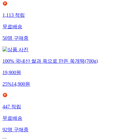
1,113
적립
무료배송
50
명
구매중
100% 국내산 쌀과 쑥으로 만든 쑥개떡(700g)
19,900
원
25
%
14,900
원
447
적립
무료배송
92
명
구매중