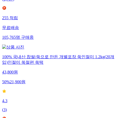
(
6,707
)
255
적립
무료배송
105,765
명
구매중
100% 국내산 찹쌀/쑥으로 만든 개별포장 쑥인절미 1.2kg(20개
입)인절미 쑥절편 쑥떡
43,800
원
50
%
21,900
원
4.3
(
3
)