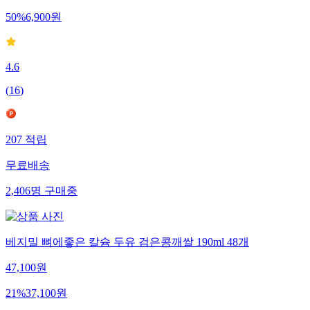
50
%
6,900
원
4.6
(
16
)
207
적립
무료배송
2,406
명
구매중
베지밀 뼈에좋은 칼슘 두유 검은콩깨쌀 190ml 48개
47,100
원
21
%
37,100
원