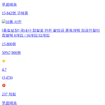
무료배송
15,842
명
구매중
[품질보장] 국내산 찹쌀로 만든 팥앙금 콩쑥개떡 앙금인절미
찹쌀떡 6개입 / 16개입/32개입
15,800
원
50
%
7,900
원
4.7
(
3,474
)
237
적립
무료배송