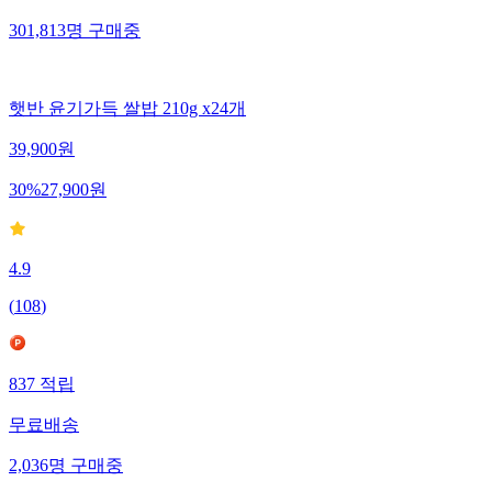
301,813
명
구매중
햇반 윤기가득 쌀밥 210g x24개
39,900
원
30
%
27,900
원
4.9
(
108
)
837
적립
무료배송
2,036
명
구매중