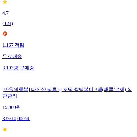
4.7
(
123
)
1,167
적립
무료배송
3,103
명
구매중
[만원의행복] 다신샵 당류1g 저당 쌀떡볶이 3팩(매콤/로제) 식
단관리
15,000
원
33
%
10,000
원