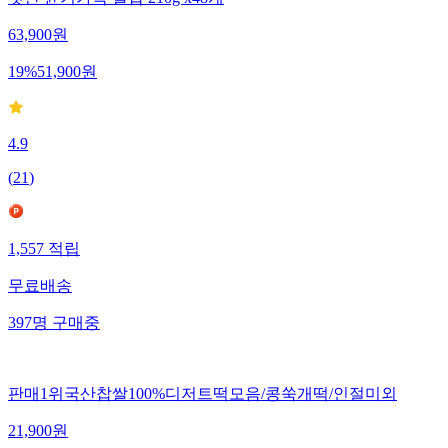
햇반 윤기가득 쌀밥 210g x48개
63,900
원
19
%
51,900
원
4.9
(
21
)
1,557
적립
무료배송
397
명
구매중
판매1위국산찹쌀100%디저트떡모음/콩쑥개떡/인절미외
21,900
원