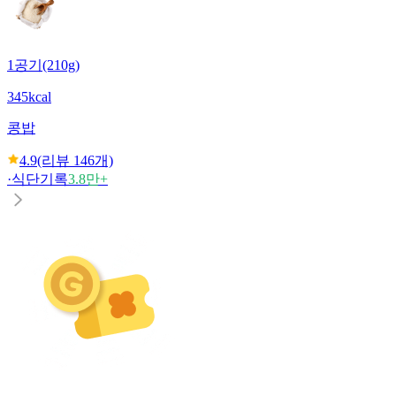
1공기(210g)
345kcal
콩밥
4.9
(리뷰
146
개)
·
식단기록
3.8만+