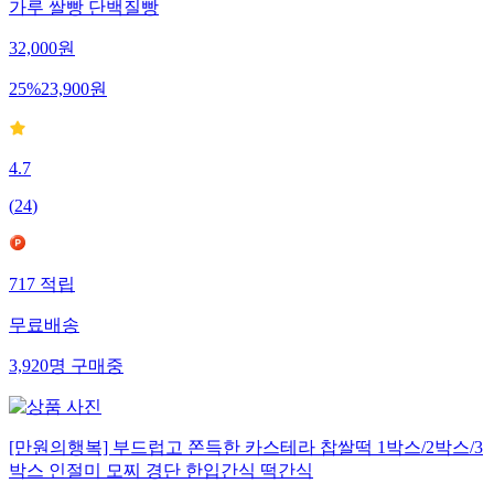
가루 쌀빵 단백질빵
32,000
원
25
%
23,900
원
4.7
(
24
)
717
적립
무료배송
3,920
명
구매중
[만원의행복] 부드럽고 쫀득한 카스테라 찹쌀떡 1박스/2박스/3
박스 인절미 모찌 경단 한입간식 떡간식