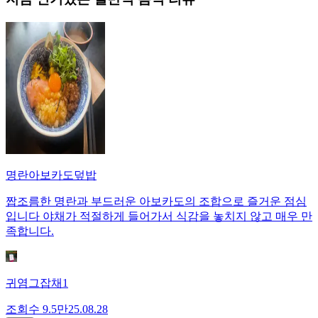
명란아보카도덮밥
짭조름한 명란과 부드러운 아보카도의 조합으로 즐거운 점심
입니다 야채가 적절하게 들어가서 식감을 놓치지 않고 매우 만
족합니다.
귀염그잡채1
조회수
9.5만
25.08.28