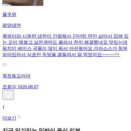
풀무원
평양냉면
폭염이라 시원한 냉면이 간절해서 간단히 면만 삶아서 집에 있
는 오이 채썰고 삶은계란도 올려서 한끼 해결했네요 맛있는데
동치미 베이스 국물이 많이 짜서 아쉬웠어요 겨자소스가 첨부
되어있어서 식초만 두방울 곁들여서 잘 먹었어요~~~~~^^
죽정동꼬마야
조회수
10
26.08.07
1
더보기
지금 인기있는
일반식
음식 리뷰