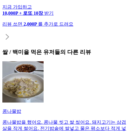
지금 가입하고
10,000P + 로또 10장
받기
리뷰 쓰면
2,000P
를 추가로 드려요
쌀 / 백미
을 먹은 유저들의 다른 리뷰
콩나물밥
콩나물밥을 했어요. 콩나물 씻고 쌀 씼어요. 돼지고기는 삼겹
살을 작게 썰어요. 전기밥솥에 쌀넣고 물은 평소보다 적게 넣