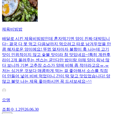
제육비빔밥
배달로 시킨 제육비빔밥인데 혼자먹기엔 양이 진짜 대박입니
다;; 결국 다 못 먹고 다음날까지 먹으려고 따로 남겨두었을 만
큼 혜자로운 양이에요! 뚜껑 열자마자 불향이 훅 나는데 고기
맛이 인위적이지 않고 숯불 맛이라 참 맛있네요~!특히 계란후
라이 2개 올려주는 센스는 굳!! ​다만 밥이랑 야채 양이 워낙 많
다 보니까 기본 고추장 소스가 양에 비해 좀 적더라고요ㅠ.ㅠ
저는 싱거운 것보다 매콤하게 먹는 걸 좋아해서 소스를 직접
더 만들어 넣어 비벼 먹었더니 간이 딱 맞고 맛있었습니다! 양
많고 불맛 나는 제육 좋아하시면 꼭 드셔보세요~^^
으앵
조회수
1.2만
26.06.30