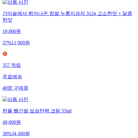
가마솥에서 튀어나온 찹쌀 누룽지과자 312g 고소한맛 + 달콤
한맛
19,000
원
37
%
11,900
원
357
적립
무료배송
40
명
구매중
한율 빨간쌀 보습탄력 크림 55ml
49,000
원
30
%
34,300
원