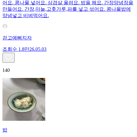
어요. 콩나물 넣어요. 삼겹살 올려요. 밥을 해요. 간장양념장을
만들어요. 간장,마늘,고춧가루,파를 넣고 섞어요. 콩나물밥에
양념넣고 비벼먹어요.
걷고예뻐지자
조회수
1.8만
26.05.03
140
밥