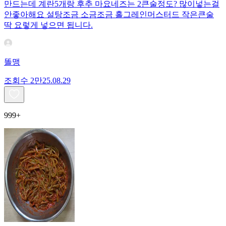
만드는데 계란5개랑 후추 마요네즈는 2큰술정도? 많이넣는걸
안좋아해요 설탕조금 소금조금 홀그레인머스터드 작은큰술
딱 요렇게 넣으면 됩니다.
똘맹
조회수
2만
25.08.29
999+