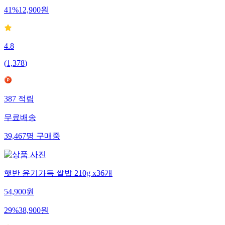
41
%
12,900
원
4.8
(
1,378
)
387
적립
무료배송
39,467
명
구매중
햇반 윤기가득 쌀밥 210g x36개
54,900
원
29
%
38,900
원