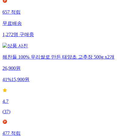
657
적립
무료배송
1,272
명
구매중
해찬들 100% 우리쌀로 만든 태양초 고추장 500g x2개
26,900
원
41
%
15,900
원
4.7
(
37
)
477
적립