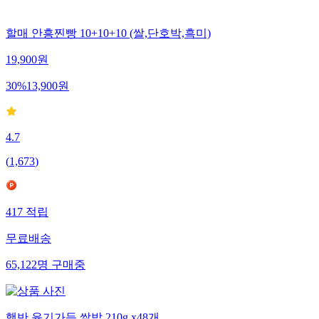
할매 안흥찐빵 10+10+10 (쌀,단호박,흑미)
19,900
원
30
%
13,900
원
4.7
(
1,673
)
417
적립
무료배송
65,122
명
구매중