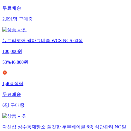
무료배송
2,091
명
구매중
뉴트리코어 쌀마그네슘 WCS NCS 60정
100,000
원
53
%
46,800
원
1,404
적립
무료배송
6
명
구매중
다신샵 성수동제빵소 쫄깃한 두부베이글 6종 식단관리 NO밀