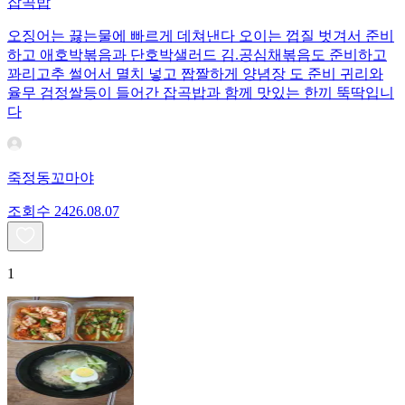
잡곡밥
오징어는 끓는물에 빠르게 데쳐낸다 오이는 껍질 벗겨서 준비
하고 애호박볶음과 단호박샐러드 김.공심채볶음도 준비하고
꽈리고추 썰어서 멸치 넣고 짭짤하게 양념장 도 준비 귀리와
율무 검정쌀등이 들어간 잡곡밥과 함께 맛있는 한끼 뚝딱입니
다
죽정동꼬마야
조회수
24
26.08.07
1