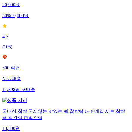
20,000
원
50
%
10,000
원
4.7
(
105
)
300
적립
무료배송
11,898
명
구매중
국내산 찹쌀 굳지않는 맛있는 떡 찹쌀떡 6~30개입 세트 찹쌀
떡 떡간식 한입간식
13,800
원