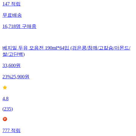
147
적립
무료배송
16,718
명
구매중
베지밀 두유 모음전 190ml*64입 (검은콩/참깨/고칼슘/아몬드/
쌀/고단백)
33,600
원
23
%
25,900
원
4.8
(
235
)
777
적립