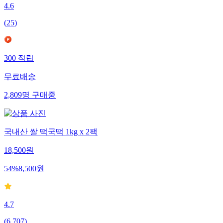
4.6
(
25
)
300
적립
무료배송
2,809
명
구매중
국내산 쌀 떡국떡 1kg x 2팩
18,500
원
54
%
8,500
원
4.7