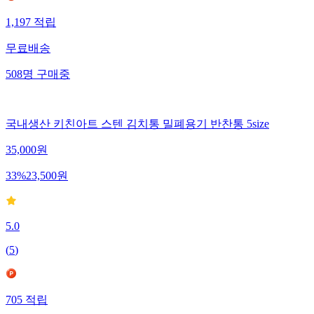
1,197
적립
무료배송
508
명
구매중
국내생산 키친아트 스텐 김치통 밀폐용기 반찬통 5size
35,000
원
33
%
23,500
원
5.0
(
5
)
705
적립