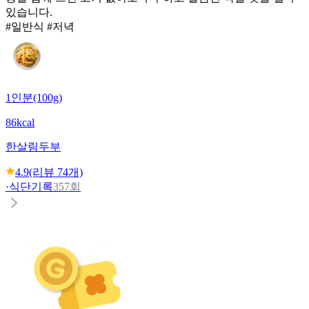
있습니다.
#일반식 #저녁
1인분(100g)
86kcal
한살림
두부
4.9
(리뷰
74
개)
·
식단기록
357회