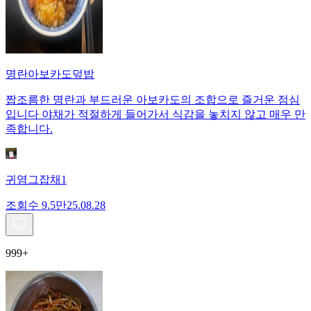
명란아보카도덮밥
짭조름한 명란과 부드러운 아보카도의 조합으로 즐거운 점심
입니다 야채가 적절하게 들어가서 식감을 놓치지 않고 매우 만
족합니다.
귀염그잡채1
조회수
9.5만
25.08.28
999+