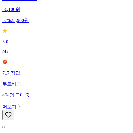
용기 냉동실용기
56,100
원
57
%
23,900
원
5.0
(
4
)
717
적립
무료배송
494
명
구매중
더보기
0