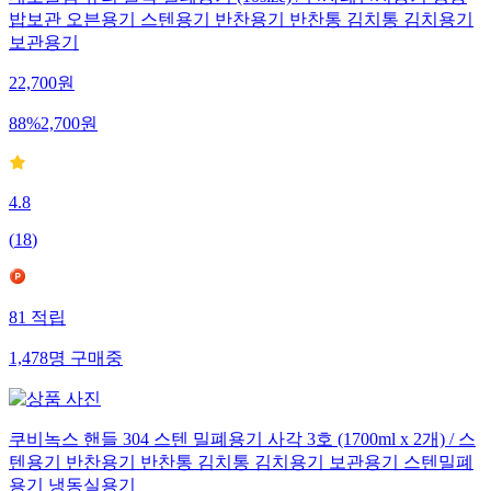
네오플램 유리 클락 밀폐용기 (10size) / 전자레인지용기 냉동
밥보관 오븐용기 스텐용기 반찬용기 반찬통 김치통 김치용기
보관용기
22,700
원
88
%
2,700
원
4.8
(
18
)
81
적립
1,478
명
구매중
쿠비녹스 핸들 304 스텐 밀폐용기 사각 3호 (1700ml x 2개) / 스
텐용기 반찬용기 반찬통 김치통 김치용기 보관용기 스텐밀폐