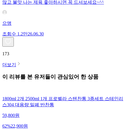
많고 불맛 나는 제육 좋아하시면 꼭 드셔보세요~^^
으앵
조회수
1.2만
26.06.30
173
더보기
이 리뷰를 본 유저들이 관심있어 한 상품
1800ml 2개 2500ml 1개 프로벨라 스텐찬통 3종세트 스테인리
스304 대용량 밀폐 반찬통
59,800
원
62
%
22,900
원