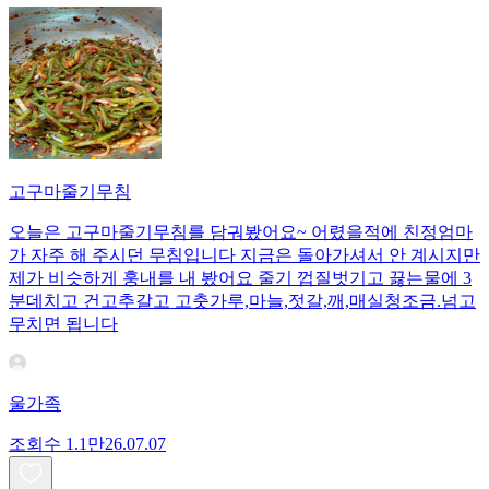
고구마줄기무침
오늘은 고구마줄기무침를 담궈봤어요~ 어렸을적에 친정엄마
가 자주 해 주시던 무침입니다 지금은 돌아가셔서 안 계시지만
제가 비슷하게 훙내를 내 봤어요 줄기 껍질벗기고 끓는물에 3
분데치고 건고추갈고 고춧가루,마늘,젓갈,깨,매실청조금.넘고
무치면 됩니다
울가족
조회수
1.1만
26.07.07