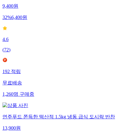
9,400
원
32
%
6,400
원
4.6
(
72
)
192
적립
무료배송
1,260
명
구매중
연주푸드 쫀득한 떡산적 1.5kg 냉동 급식 도시락 반찬
13,900
원