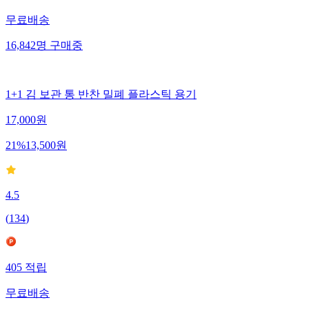
무료배송
16,842
명
구매중
1+1 김 보관 통 반찬 밀폐 플라스틱 용기
17,000
원
21
%
13,500
원
4.5
(
134
)
405
적립
무료배송