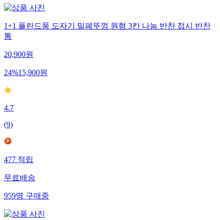
1+1 폴란드풍 도자기 밀폐뚜껑 원형 3칸 나눔 반찬 접시 반찬
통
20,900
원
24
%
15,900
원
4.7
(
9
)
477
적립
무료배송
959
명
구매중