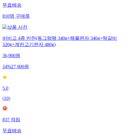
무료배송
810
명
구매중
비비고 4종 반찬(동그랑땡 340g+해물완자 340g+떡갈비
320g+계란고기완자 480g)
36,900
원
24
%
27,900
원
5.0
(
10
)
837
적립
무료배송