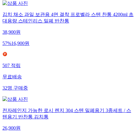
김치 채소 과일 보관용 4면 결착 프로벨라 스텐 찬통 4200ml 초
대용량 스테인리스 밀폐 반찬통
38,900
원
57
%
16,900
원
507
적립
무료배송
32
명
구매중
전자레인지 가능한 로시 렌지 304 스텐 밀폐용기 3종세트 / 스
텐용기 반찬통 김치통
26,900
원