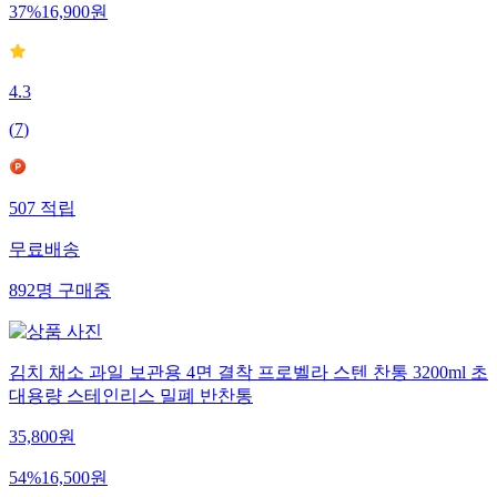
37
%
16,900
원
4.3
(
7
)
507
적립
무료배송
892
명
구매중
김치 채소 과일 보관용 4면 결착 프로벨라 스텐 찬통 3200ml 초
대용량 스테인리스 밀폐 반찬통
35,800
원
54
%
16,500
원