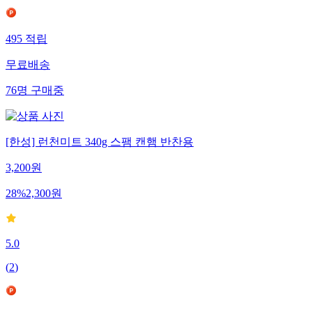
495
적립
무료배송
76
명
구매중
[한성] 런천미트 340g 스팸 캔햄 반찬용
3,200
원
28
%
2,300
원
5.0
(
2
)