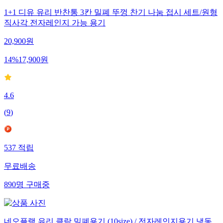
1+1 디유 유리 반찬통 3칸 밀폐 뚜껑 찬기 나눔 접시 세트/원형
직사각 전자레인지 가능 용기
20,900
원
14
%
17,900
원
4.6
(
9
)
537
적립
무료배송
890
명
구매중