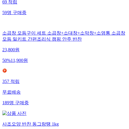
69
적립
59
명
구매중
소곱창 모듬구이 세트 소곱창+소대창+소막창+소염통 소곱창
모듬 밀키트 간편조리식 캠핑 안주 반찬
23,800
원
50
%
11,900
원
357
적립
무료배송
189
명
구매중
사조오양 반찬 동그랑땡 1kg