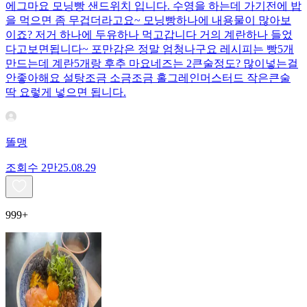
에그마요 모닝빵 샌드위치 입니다. 수영을 하는데 가기전에 밥
을 먹으면 좀 무겁더라고요~ 모닝빵하나에 내용물이 많아보
이죠? 저거 하나에 두유하나 먹고갑니다 거의 계란하나 들었
다고보면됩니다~ 포만감은 정말 엄청나구요 레시피는 빵5개
만드는데 계란5개랑 후추 마요네즈는 2큰술정도? 많이넣는걸
안좋아해요 설탕조금 소금조금 홀그레인머스터드 작은큰술
딱 요렇게 넣으면 됩니다.
똘맹
조회수
2만
25.08.29
999+