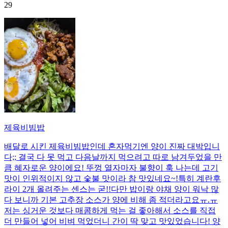
29
제육비빔밥
배달로 시킨 제육비빔밥인데 혼자먹기엔 양이 진짜 대박입니
다;; 결국 다 못 먹고 다음날까지 먹으려고 따로 남겨두었을 만
큼 혜자로운 양이에요! 뚜껑 열자마자 불향이 훅 나는데 고기
맛이 인위적이지 않고 숯불 맛이라 참 맛있네요~!특히 계란후
라이 2개 올려주는 센스는 굳!! ​다만 밥이랑 야채 양이 워낙 많
다 보니까 기본 고추장 소스가 양에 비해 좀 적더라고요ㅠ.ㅠ
저는 싱거운 것보다 매콤하게 먹는 걸 좋아해서 소스를 직접
더 만들어 넣어 비벼 먹었더니 간이 딱 맞고 맛있었습니다! 양