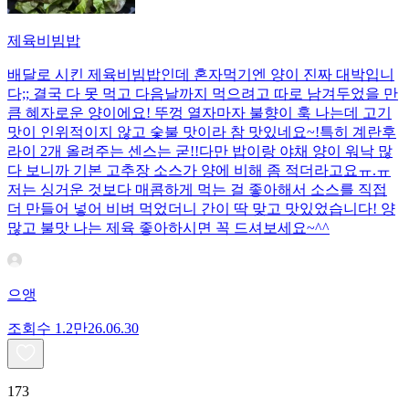
제육비빔밥
배달로 시킨 제육비빔밥인데 혼자먹기엔 양이 진짜 대박입니
다;; 결국 다 못 먹고 다음날까지 먹으려고 따로 남겨두었을 만
큼 혜자로운 양이에요! 뚜껑 열자마자 불향이 훅 나는데 고기
맛이 인위적이지 않고 숯불 맛이라 참 맛있네요~!특히 계란후
라이 2개 올려주는 센스는 굳!! ​다만 밥이랑 야채 양이 워낙 많
다 보니까 기본 고추장 소스가 양에 비해 좀 적더라고요ㅠ.ㅠ
저는 싱거운 것보다 매콤하게 먹는 걸 좋아해서 소스를 직접
더 만들어 넣어 비벼 먹었더니 간이 딱 맞고 맛있었습니다! 양
많고 불맛 나는 제육 좋아하시면 꼭 드셔보세요~^^
으앵
조회수
1.2만
26.06.30
173