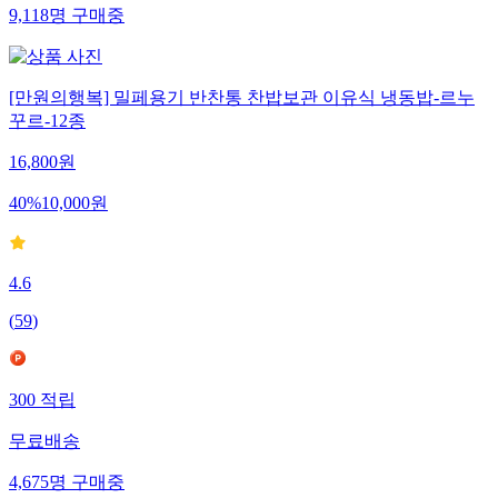
9,118
명
구매중
[만원의행복] 밀페용기 반찬통 찬밥보관 이유식 냉동밥-르누
꾸르-12종
16,800
원
40
%
10,000
원
4.6
(
59
)
300
적립
무료배송
4,675
명
구매중