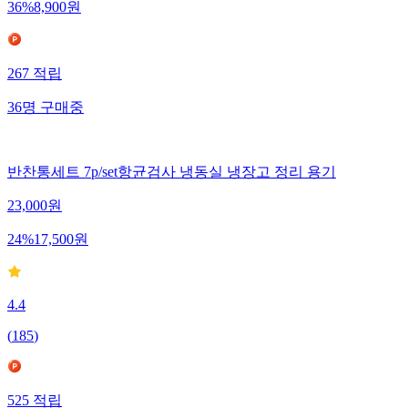
36
%
8,900
원
267
적립
36
명
구매중
반찬통세트 7p/set항균검사 냉동실 냉장고 정리 용기
23,000
원
24
%
17,500
원
4.4
(
185
)
525
적립