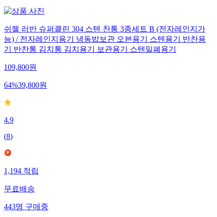
쉬젤 러반 슈퍼클린 304 스텐 찬통 3종세트 B (전자레인지가
능) / 전자레인지용기 냉동밥보관 오븐용기 스텐용기 반찬용
기 반찬통 김치통 김치용기 보관용기 스텐밀폐용기
109,800
원
64
%
39,800
원
4.9
(
8
)
1,194
적립
무료배송
443
명
구매중