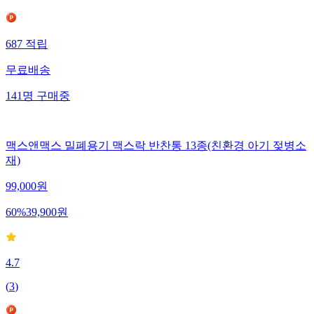
687
적립
무료배송
141
명
구매중
맥스앤맥스 밀폐용기 맥스락 반찬통 13종(친환경 아기 젖병소
재)
99,000
원
60
%
39,900
원
4.7
(
3
)