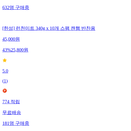
632
명
구매중
[한성] 런천미트 340g x 10개 스팸 캔햄 반찬용
45,000
원
43
%
25,800
원
5.0
(
1
)
774
적립
무료배송
181
명
구매중