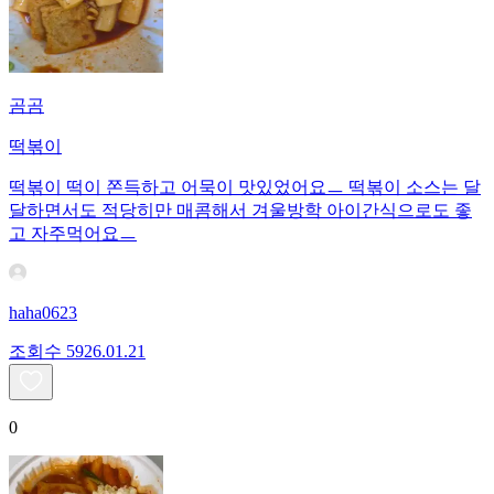
곰곰
떡볶이
떡볶이 떡이 쫀득하고 어묵이 맛있었어요ㅡ 떡볶이 소스는 달
달하면서도 적당히만 매콤해서 겨울방학 아이간식으로도 좋
고 자주먹어요ㅡ
haha0623
조회수
59
26.01.21
0