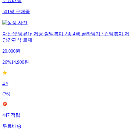
무료배송
501
명
구매중
다신샵 당류1g 저당 쌀떡볶이 2종 4팩 골라담기 / 컵떡볶이 저
당간편식 로제
20,000
원
26
%
14,900
원
4.5
(
76
)
447
적립
무료배송