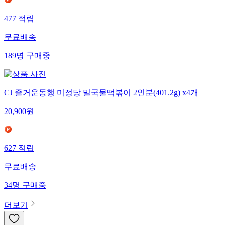
477
적립
무료배송
189
명
구매중
CJ 즐거운동행 미정당 밀국물떡볶이 2인분(401.2g) x4개
20,900
원
627
적립
무료배송
34
명
구매중
더보기