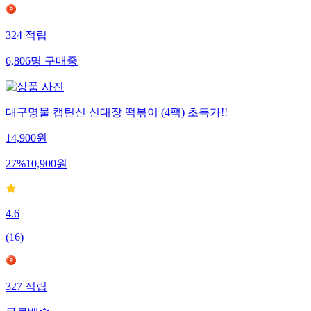
324
적립
6,806
명
구매중
대구명물 캡틴신 신대장 떡볶이 (4팩) 초특가!!
14,900
원
27
%
10,900
원
4.6
(
16
)
327
적립