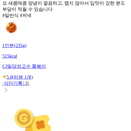
요 새콤매콤 양념이 깔끔하고, 맵지 않아서 입맛이 강한 분도
부담이 적을 수 있습니다
#일반식 #저녁
1인분(235g)
515kcal
CJ
밀당의고수 쫄볶이
5.0
(리뷰
1
개)
·
식단기록
1회