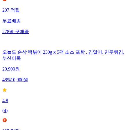
207
적립
무료배송
278
명
구매중
오늘도 순삭 떡볶이 230g x 5팩 소스 포함 , 김말이, 만두튀김,
부산어묵
20,900
원
48
%
10,900
원
4.8
(
4
)