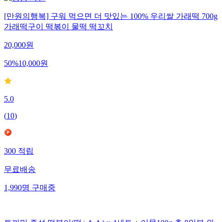
[만원의행복] 구워 먹으면 더 맛있는 100% 우리쌀 가래떡 700g
가래떡구이 떡볶이 물떡 떡꼬치
20,000
원
50
%
10,000
원
5.0
(
10
)
300
적립
무료배송
1,990
명
구매중