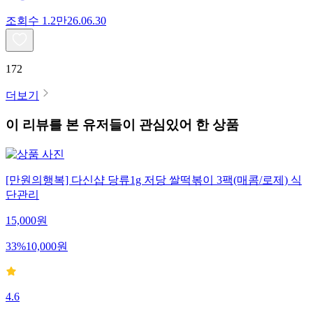
조회수
1.2만
26.06.30
172
더보기
이 리뷰를 본 유저들이 관심있어 한 상품
[만원의행복] 다신샵 당류1g 저당 쌀떡볶이 3팩(매콤/로제) 식
단관리
15,000
원
33
%
10,000
원
4.6