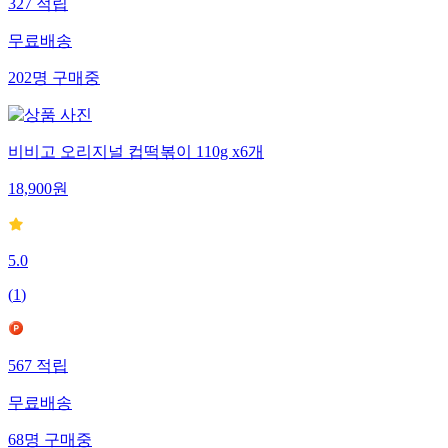
327
적립
무료배송
202
명
구매중
비비고 오리지널 컵떡볶이 110g x6개
18,900
원
5.0
(
1
)
567
적립
무료배송
68
명
구매중