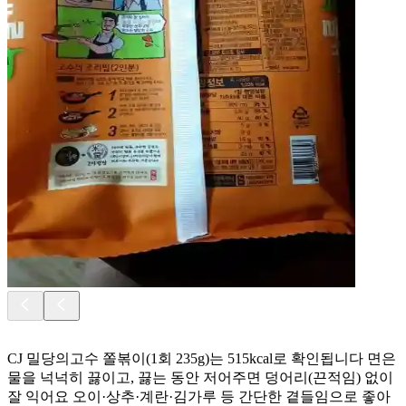
CJ 밀당의고수 쫄볶이(1회 235g)는 515kcal로 확인됩니다 면은
물을 넉넉히 끓이고, 끓는 동안 저어주면 덩어리(끈적임) 없이
잘 익어요 오이·상추·계란·김가루 등 간단한 곁들임으로 좋아