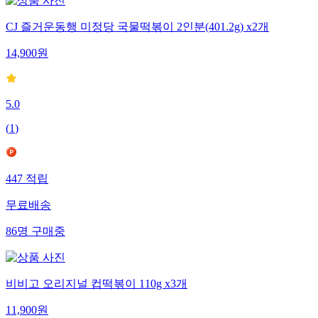
CJ 즐거운동행 미정당 국물떡볶이 2인분(401.2g) x2개
14,900
원
5.0
(
1
)
447
적립
무료배송
86
명
구매중
비비고 오리지널 컵떡볶이 110g x3개
11,900
원