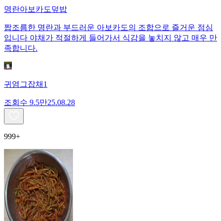
명란아보카도덮밥
짭조름한 명란과 부드러운 아보카도의 조합으로 즐거운 점심
입니다 야채가 적절하게 들어가서 식감을 놓치지 않고 매우 만
족합니다.
귀염그잡채1
조회수
9.5만
25.08.28
999+