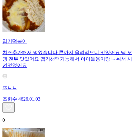
엽기떡볶이
치즈추가해서 먹었습니다 콘까지 올려먹으니 맛있어요 떡 오
뎅 전부 맛있어요 맵기선택가능해서 아이들용이랑 나눠서 시
켜멋었어요
ㅉㄴㄴ
조회수
46
26.01.03
0