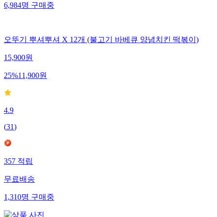
6,984
명
구매중
오뚜기 뿌셔뿌셔 X 12개 (불고기 바베큐 양념치킨 떡볶이)
15,900
원
25
%
11,900
원
4.9
(
31
)
357
적립
무료배송
1,310
명
구매중