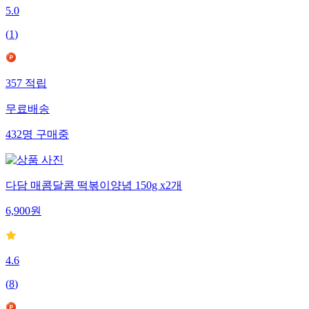
5.0
(
1
)
357
적립
무료배송
432
명
구매중
다담 매콤달콤 떡볶이양념 150g x2개
6,900
원
4.6
(
8
)