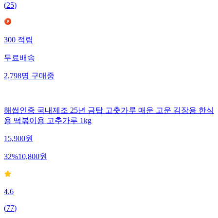
(
25
)
300
적립
무료배송
2,798
명
구매중
해썹인증 국내제조 25년 금탑 고춧가루 매운 고운 김장용 한식
용 떡볶이용 고추가루 1kg
15,900
원
32
%
10,800
원
4.6
(
77
)