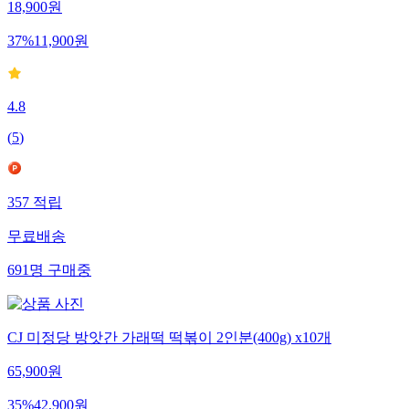
18,900
원
37
%
11,900
원
4.8
(
5
)
357
적립
무료배송
691
명
구매중
CJ 미정당 방앗간 가래떡 떡볶이 2인분(400g) x10개
65,900
원
35
%
42,900
원