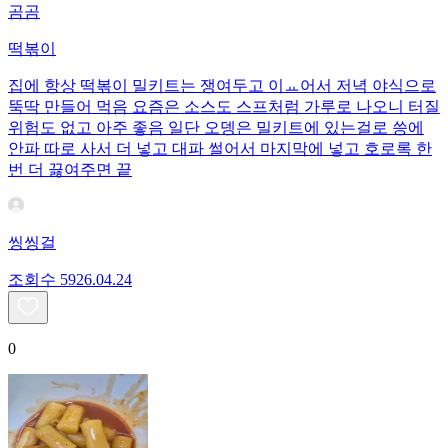
곰곰
떡볶이
집에 항상 떡볶이 밀키트는 쟁여두고 이ㅛ어서 저녁 야식으로
뚝딱 만들어 먹음 요즘은 소스도 스프처럼 가루로 나오니 터질
위험도 없고 아주 좋음 일단 오뎅은 밀키트에 있는걸로 씅에
안파 따로 사서 더 넣고 대파 썰어서 마지막에 넣고 호로록 한
번 더 끓여주면 끝
씽씽걸
조회수
59
26.04.24
0