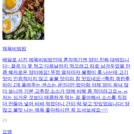
제육비빔밥
배달로 시킨 제육비빔밥인데 혼자먹기엔 양이 진짜 대박입니
다;; 결국 다 못 먹고 다음날까지 먹으려고 따로 남겨두었을 만
큼 혜자로운 양이에요! 뚜껑 열자마자 불향이 훅 나는데 고기
맛이 인위적이지 않고 숯불 맛이라 참 맛있네요~!특히 계란후
라이 2개 올려주는 센스는 굳!! ​다만 밥이랑 야채 양이 워낙 많
다 보니까 기본 고추장 소스가 양에 비해 좀 적더라고요ㅠ.ㅠ
저는 싱거운 것보다 매콤하게 먹는 걸 좋아해서 소스를 직접
더 만들어 넣어 비벼 먹었더니 간이 딱 맞고 맛있었습니다! 양
많고 불맛 나는 제육 좋아하시면 꼭 드셔보세요~^^
으앵