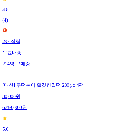
4.8
(
4
)
297
적립
무료배송
214
명
구매중
[대한] 무떡볶이 쫄깃한밀떡 230g x 4팩
30,000
원
67
%
9,900
원
5.0