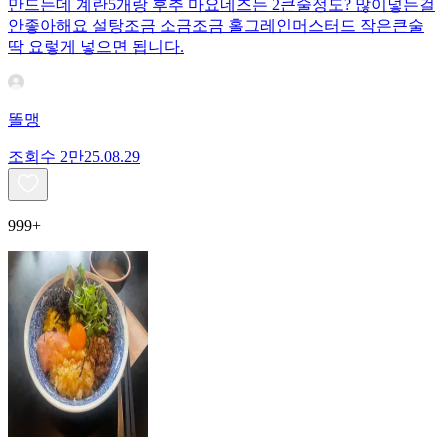
만드는데 계란5개랑 후추 마요네즈는 2큰술정도? 많이넣는걸
안좋아해요 설탕조금 소금조금 홀그레인머스터드 작은큰술
딱 요렇게 넣으면 됩니다.
똘맹
조회수
2만
25.08.29
999+