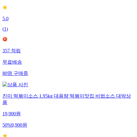
5.0
(
1
)
357
적립
무료배송
80
명
구매중
진미 떡볶이소스 1.95kg 대용량 떡볶이맛집 비법소스 대박상
품
19,900
원
50
%
9,900
원