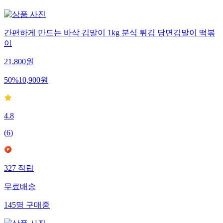
간편하게 만드는 바삭 김말이 1kg 분식 튀김 당면김말이 떡볶
이
21,800
원
50
%
10,900
원
4.8
(
6
)
327
적립
무료배송
145
명
구매중