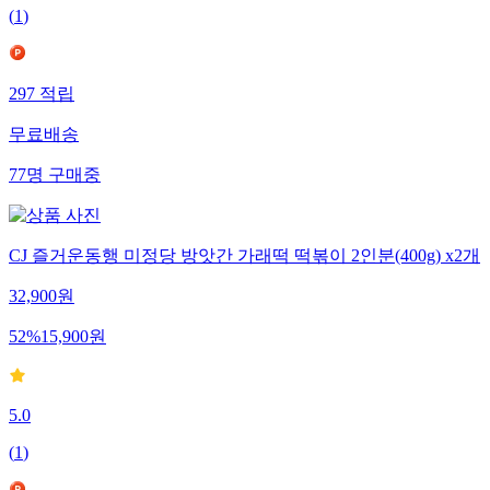
(
1
)
297
적립
무료배송
77
명
구매중
CJ 즐거운동행 미정당 방앗간 가래떡 떡볶이 2인분(400g) x2개
32,900
원
52
%
15,900
원
5.0
(
1
)