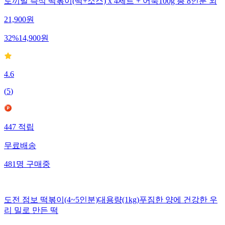
토끼밀 즉석 떡볶이(떡+소스) x 4세트 + 어묵100g 총 8인분 외
21,900
원
32
%
14,900
원
4.6
(
5
)
447
적립
무료배송
481
명
구매중
도전 점보 떡볶이(4~5인분)대용량(1kg)푸짐한 양에 건강한 우
리 밀로 만든 떡