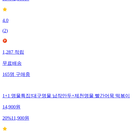
4.0
(
2
)
1,287
적립
무료배송
165
명
구매중
1+1 명물특집!대구명물 납작만두+제천명물 빨간어묵 떡볶이
14,900
원
20
%
11,900
원