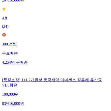
20
%
10,000
원
4.8
(
24
)
300
적립
무료배송
4,254
명
구매중
[품질보장] 1+1 2개월분 동국제약 이너센스 질유래 유산균
VL8함유
100,000
원
83
%
16,900
원