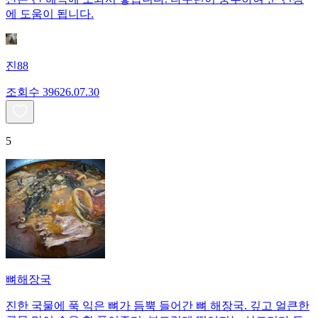
에 도움이 됩니다.
진88
조회수
396
26.07.30
5
뼈해장국
진한 국물에 푹 익은 뼈가 듬뿍 들어간 뼈 해장국. 깊고 얼큰한