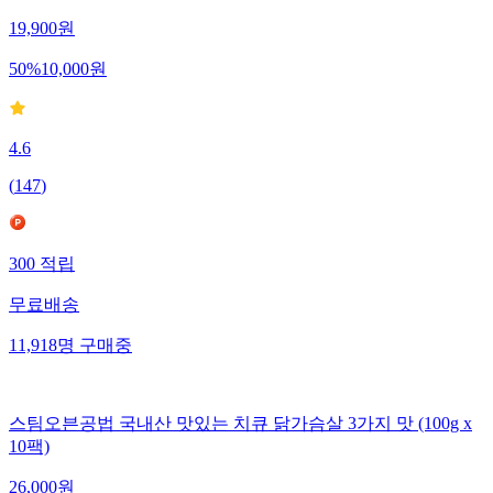
19,900
원
50
%
10,000
원
4.6
(
147
)
300
적립
무료배송
11,918
명
구매중
스팀오븐공법 국내산 맛있는 치큐 닭가슴살 3가지 맛 (100g x
10팩)