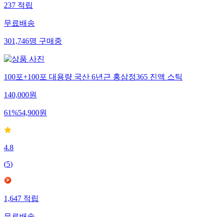
237
적립
무료배송
301,746
명
구매중
100포+100포 대용량 국산 6년근 홍삼정365 진액 스틱
140,000
원
61
%
54,900
원
4.8
(
5
)
1,647
적립