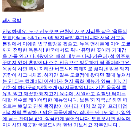
돼지국밥
안녕하세요! 도쿄 신오쿠보 근처에 새로 자리를 잡은 '옥동식
도쿄(Okdongsik Tokyo)의 돼지국밥 후기입니다 서울 서교동
본점에서 미쉐린 빕구르망을 휩쓸고, 뉴욕 맨해튼에 이어 도쿄
까지 점령한 옥동식! 한국에서도 워낙 유명한 곳이라 기대감
을 가득 안고 다녀왔어요. 매장 내부는 다찌(카운터) 석 위주로
꾸며져 있어 혼밥이나 소수 인원으로 방문하기 딱 좋더라고요.
옥동식 하면 역시 지리산 버크셔K 흑돼지로 끓여낸 맑은 돼지
곰탕이 시그니처죠. 하지만 일본 도쿄점에 왔다면 절대 놓쳐서
는 안 되는 컬래버레이션이자 현지 특화 메뉴가 있습니다. 기
간한정 하마구리(대합조개) 돼지국밥입니다. 기존 옥동식 특
유의 맑고 깨끗한 돼지고기 육수에, 시원하고 감칠맛 터지는
대합 육수를 레이어링한 메뉴입니다. 보통 '돼지국밥' 하면 떠
오르는 뽀얗고 진한 묵직함이 아니라, 마치 잘 끓인 프리미엄
지리처럼 투명하고 맑은 국물이에요. 잡내는 단 1도 없고, 입안
에 남는 잔여물 없이 깔끔하게 떨어집니다. 도쿄오시면 일식에
지치시면 깨끗한 국물드시러 한번 가보세요 강추입니다 .