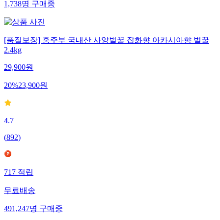
1,738
명
구매중
[품질보장] 홍주부 국내산 사양벌꿀 잡화향 아카시아향 벌꿀
2.4kg
29,900
원
20
%
23,900
원
4.7
(
892
)
717
적립
무료배송
491,247
명
구매중