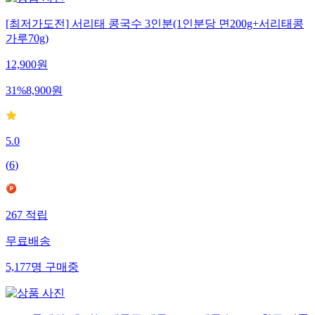
[최저가도전] 서리태 콩국수 3인분(1인분당 면200g+서리태콩
가루70g)
12,900
원
31
%
8,900
원
5.0
(
6
)
267
적립
무료배송
5,177
명
구매중