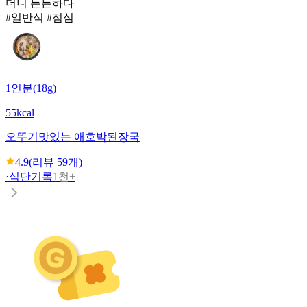
더니 든든하다
#일반식 #점심
1인분(18g)
55kcal
오뚜기
맛있는 애호박된장국
4.9
(리뷰
59
개)
·
식단기록
1천+