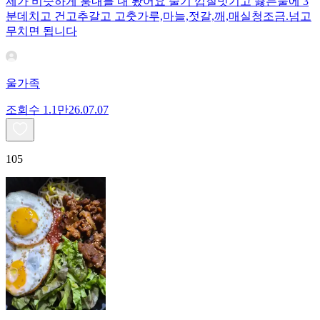
제가 비슷하게 훙내를 내 봤어요 줄기 껍질벗기고 끓는물에 3
분데치고 건고추갈고 고춧가루,마늘,젓갈,깨,매실청조금.넘고
무치면 됩니다
울가족
조회수
1.1만
26.07.07
105