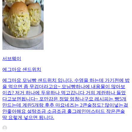
서브웨이
에그마요 샌드위치
에그마요 모닝빵 샌드위치 입니다. 수영을 하는데 가기전에 밥
을 먹으면 좀 무겁더라고요~ 모닝빵하나에 내용물이 많아보
이죠? 저거 하나에 두유하나 먹고갑니다 거의 계란하나 들었
다고보면됩니다~ 포만감은 정말 엄청나구요 레시피는 빵5개
만드는데 계란5개랑 후추 마요네즈는 2큰술정도? 많이넣는걸
안좋아해요 설탕조금 소금조금 홀그레인머스터드 작은큰술
딱 요렇게 넣으면 됩니다.