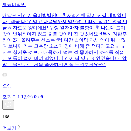
제육비빔밥
배달로 시킨 제육비빔밥인데 혼자먹기엔 양이 진짜 대박입니
다;; 결국 다 못 먹고 다음날까지 먹으려고 따로 남겨두었을 만
큼 혜자로운 양이에요! 뚜껑 열자마자 불향이 훅 나는데 고기
맛이 인위적이지 않고 숯불 맛이라 참 맛있네요~!특히 계란후
라이 2개 올려주는 센스는 굳!! ​다만 밥이랑 야채 양이 워낙 많
다 보니까 기본 고추장 소스가 양에 비해 좀 적더라고요ㅠ.ㅠ
저는 싱거운 것보다 매콤하게 먹는 걸 좋아해서 소스를 직접
더 만들어 넣어 비벼 먹었더니 간이 딱 맞고 맛있었습니다! 양
많고 불맛 나는 제육 좋아하시면 꼭 드셔보세요~^^
으앵
조회수
1.1만
26.06.30
168
더보기