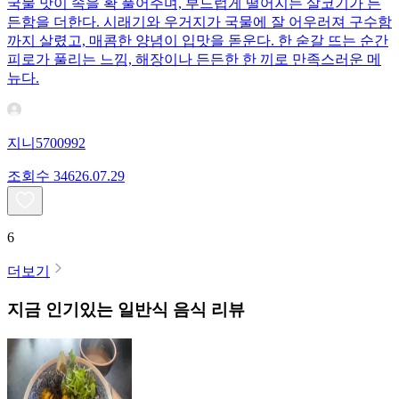
국물 맛이 속을 확 풀어주며, 부드럽게 떨어지는 살코기가 든
든함을 더한다. 시래기와 우거지가 국물에 잘 어우러져 구수함
까지 살렸고, 매콤한 양념이 입맛을 돋운다. 한 숟갈 뜨는 순간
피로가 풀리는 느낌, 해장이나 든든한 한 끼로 만족스러운 메
뉴다.
지니5700992
조회수
346
26.07.29
6
더보기
지금 인기있는
일반식
음식 리뷰