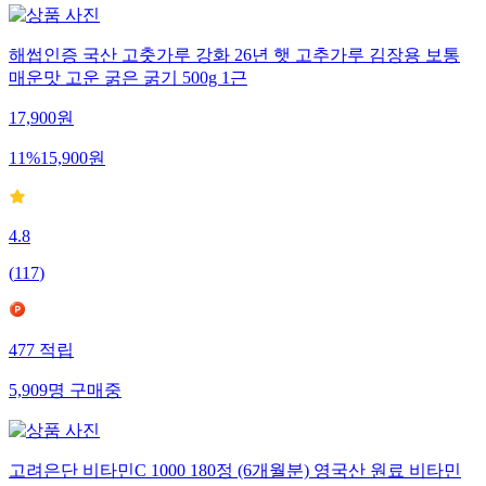
해썹인증 국산 고춧가루 강화 26년 햇 고추가루 김장용 보통
매운맛 고운 굵은 굵기 500g 1근
17,900
원
11
%
15,900
원
4.8
(
117
)
477
적립
5,909
명
구매중
고려은단 비타민C 1000 180정 (6개월분) 영국산 원료 비타민