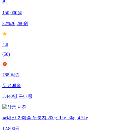
씨
150,000
원
82
%
26,280
원
4.8
(
58
)
788
적립
무료배송
3,440
명
구매중
국내산 가마솥 누룽지 200g, 1kg, 3kg, 4.5kg