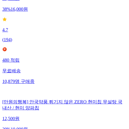
26,000
원
38
%
16,000
원
4.7
(
194
)
480
적립
무료배송
10,879
명
구매중
[만원의행복] 안국약품 튀기지 않은 ZERO 현미칩 무설탕 국
내산 / 현미 양파칩
12,500
원