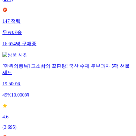
(
475
)
147
적립
무료배송
16,654
명
구매중
[만원의행복] 고소함의 끝판왕! 국산 수제 두부과자 5팩 선물
세트
19,500
원
49
%
10,000
원
4.6
(
3,695
)