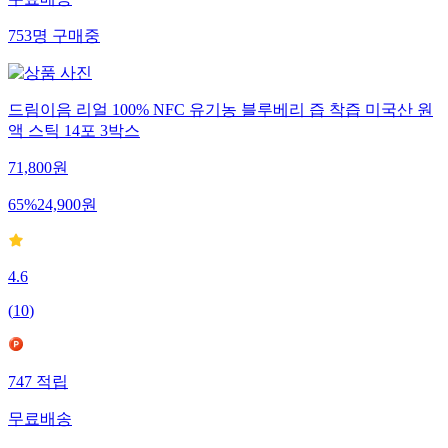
무료배송
753
명
구매중
드림이음 리얼 100% NFC 유기농 블루베리 즙 착즙 미국산 원
액 스틱 14포 3박스
71,800
원
65
%
24,900
원
4.6
(
10
)
747
적립
무료배송