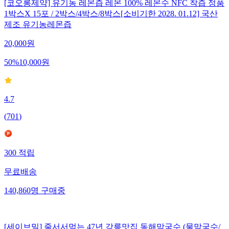
[코오롱제약] 유기농 레몬즙 레몬 100% 레몬수 NFC 착즙 정품
1박스X 15포 / 2박스/4박스/8박스[소비기한 2028. 01.12] 국산
제조 유기농레몬즙
20,000
원
50
%
10,000
원
4.7
(
701
)
300
적립
무료배송
140,860
명
구매중
[세이브밀] 줄서서먹는 47년 강릉맛집 동해막국수 (물막국수/