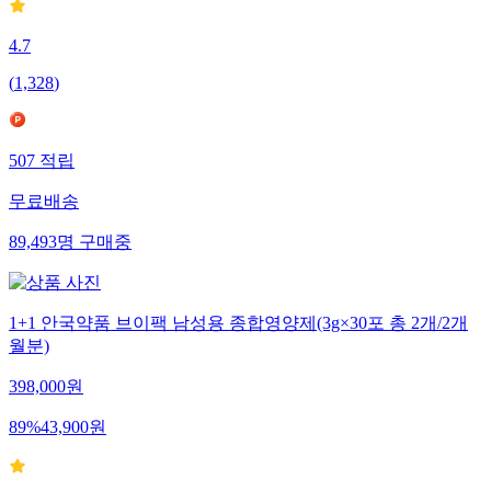
4.7
(
1,328
)
507
적립
무료배송
89,493
명
구매중
1+1 안국약품 브이팩 남성용 종합영양제(3g×30포 총 2개/2개
월분)
398,000
원
89
%
43,900
원