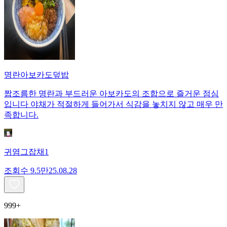
명란아보카도덮밥
짭조름한 명란과 부드러운 아보카도의 조합으로 즐거운 점심
입니다 야채가 적절하게 들어가서 식감을 놓치지 않고 매우 만
족합니다.
귀염그잡채1
조회수
9.5만
25.08.28
999+