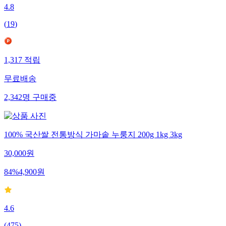
4.8
(
19
)
1,317
적립
무료배송
2,342
명
구매중
100% 국산쌀 전통방식 가마솥 누룽지 200g 1kg 3kg
30,000
원
84
%
4,900
원
4.6