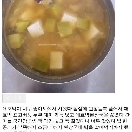
애호박이 너무 좋아보여서 사왔다 점심에 된장듬뿍 풀어서 애
호박 표고버섯 두부 대파 가득 넣고 애호박된장국을 끓였다 간
마늘 국간장 참치액 약간 넣고 푹 끓였더니 너무 맛있다 밥 한
공기가 부족해서 조금더 해서 된장국에 밥을 말아먹기까지 했