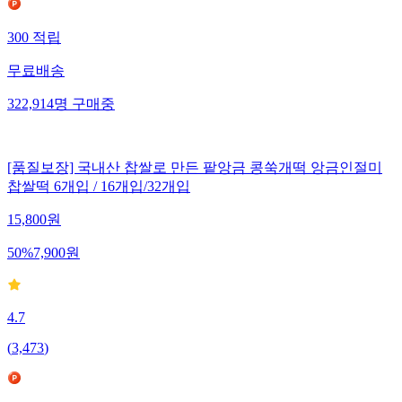
300
적립
무료배송
322,914
명
구매중
[품질보장] 국내산 찹쌀로 만든 팥앙금 콩쑥개떡 앙금인절미
찹쌀떡 6개입 / 16개입/32개입
15,800
원
50
%
7,900
원
4.7
(
3,473
)