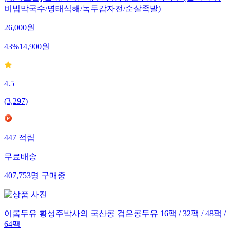
비빔막국수/명태식해/녹두감자전/순살족발)
26,000
원
43
%
14,900
원
4.5
(
3,297
)
447
적립
무료배송
407,753
명
구매중
이롬두유 황성주박사의 국산콩 검은콩두유 16팩 / 32팩 / 48팩 /
64팩