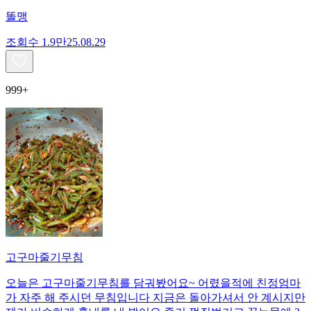
똘맹
조회수
1.9만
25.08.29
999+
고구마줄기무침
오늘은 고구마줄기무침를 담궈봤어요~ 어렸을적에 친정엄마
가 자주 해 주시던 무침입니다 지금은 돌아가셔서 안 계시지만