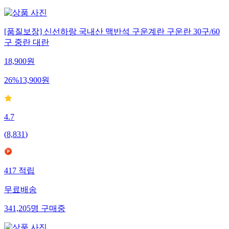
[품질보장] 신선하랑 국내산 맥반석 구운계란 구운란 30구/60
구 중란 대란
18,900
원
26
%
13,900
원
4.7
(
8,831
)
417
적립
무료배송
341,205
명
구매중