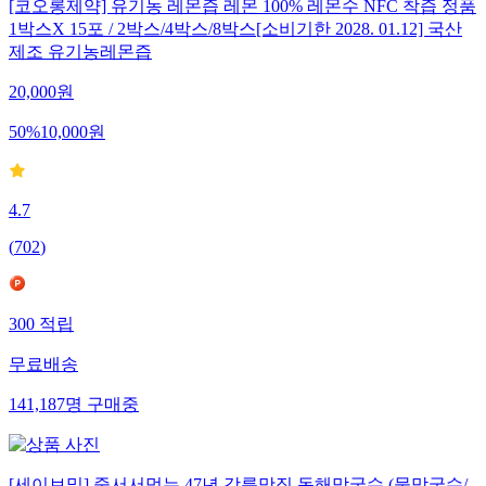
[코오롱제약] 유기농 레몬즙 레몬 100% 레몬수 NFC 착즙 정품
1박스X 15포 / 2박스/4박스/8박스[소비기한 2028. 01.12] 국산
제조 유기농레몬즙
20,000
원
50
%
10,000
원
4.7
(
702
)
300
적립
무료배송
141,187
명
구매중