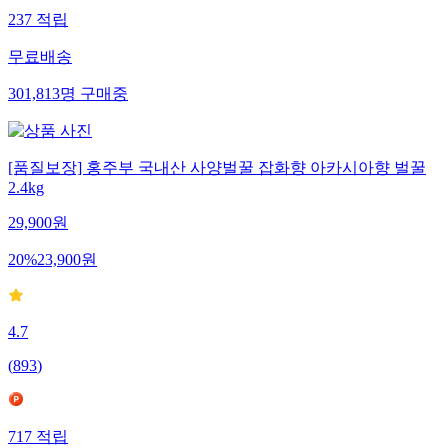
237
적립
무료배송
301,813
명
구매중
[품질보장] 홍주부 국내산 사양벌꿀 잡화향 아카시아향 벌꿀
2.4kg
29,900
원
20
%
23,900
원
4.7
(
893
)
717
적립