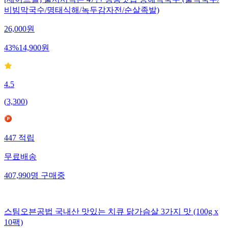
[세이브밀] 줄서서먹는 47년 강릉맛집 동해막국수 (물막국수/
비빔막국수/명태식해/녹두감자전/순살족발)
26,000
원
43
%
14,900
원
4.5
(
3,300
)
447
적립
무료배송
407,990
명
구매중
스팀오븐공법 국내산 맛있는 치큐 닭가슴살 3가지 맛 (100g x
10팩)