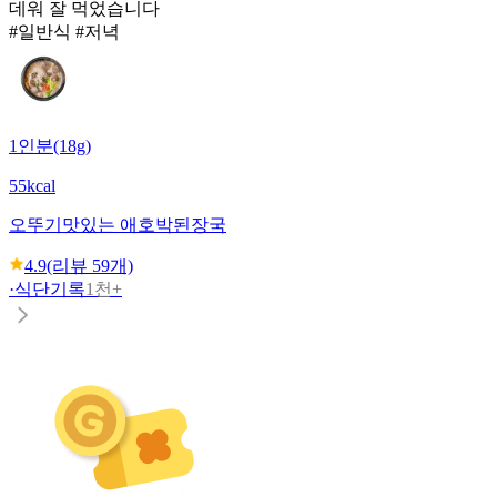
데워 잘 먹었습니다
#일반식 #저녁
1인분(18g)
55kcal
오뚜기
맛있는 애호박된장국
4.9
(리뷰
59
개)
·
식단기록
1천+