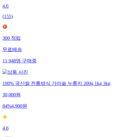
4.6
(
155
)
300
적립
무료배송
11,948
명
구매중
100% 국산쌀 전통방식 가마솥 누룽지 200g 1kg 3kg
30,000
원
84
%
4,900
원
4.6