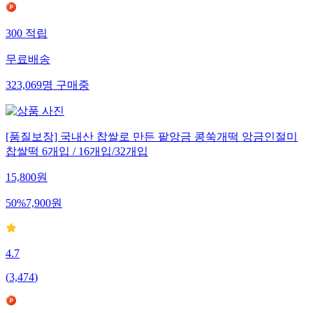
300
적립
무료배송
323,069
명
구매중
[품질보장] 국내산 찹쌀로 만든 팥앙금 콩쑥개떡 앙금인절미
찹쌀떡 6개입 / 16개입/32개입
15,800
원
50
%
7,900
원
4.7
(
3,474
)