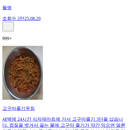
똘맹
조회수
2만
25.08.29
999+
고구마줄기무침
새벽에 24시간 식자재마트에 가서 고구마줄기 3단을 샀습니
다. 껍질을 벗겨서 끓는 물에 고구마 줄기가 약간 익으면 얼른