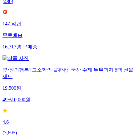
(
480
)
147
적립
무료배송
16,717
명
구매중
[만원의행복] 고소함의 끝판왕! 국산 수제 두부과자 5팩 선물
세트
19,500
원
49
%
10,000
원
4.6
(
3,695
)