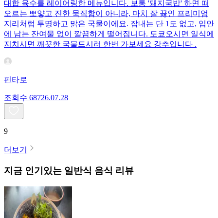
대합 육수를 레이어링한 메뉴입니다. 보통 '돼지국밥' 하면 떠
오르는 뽀얗고 진한 묵직함이 아니라, 마치 잘 끓인 프리미엄
지리처럼 투명하고 맑은 국물이에요. 잡내는 단 1도 없고, 입안
에 남는 잔여물 없이 깔끔하게 떨어집니다. 도쿄오시면 일식에
지치시면 깨끗한 국물드시러 한번 가보세요 강추입니다 .
핀타로
조회수
687
26.07.28
9
더보기
지금 인기있는
일반식
음식 리뷰