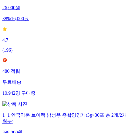
26,000
원
38
%
16,000
원
4.7
(
196
)
480
적립
무료배송
10,942
명
구매중
1+1 안국약품 브이팩 남성용 종합영양제(3g×30포 총 2개/2개
월분)