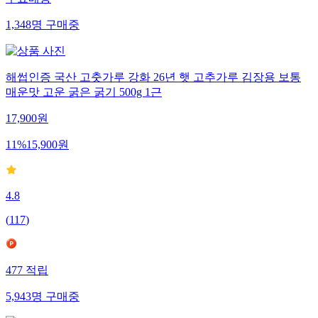
무료배송
1,348
명
구매중
해썹인증 국산 고춧가루 강화 26년 햇 고추가루 김장용 보통
매운맛 고운 굵은 굵기 500g 1근
17,900
원
11
%
15,900
원
4.8
(
117
)
477
적립
5,943
명
구매중