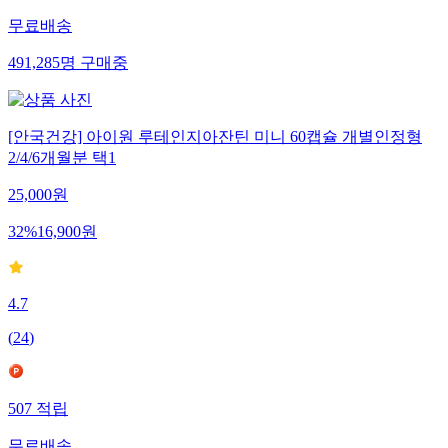
무료배송
491,285
명
구매중
[안국건강] 아이원 루테인지아잔틴 미니 60캡슐 개별인정형
2/4/6개월분 택1
25,000
원
32
%
16,900
원
4.7
(
24
)
507
적립