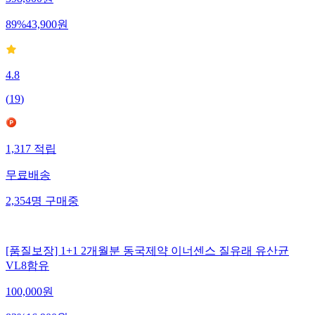
398,000
원
89
%
43,900
원
4.8
(
19
)
1,317
적립
무료배송
2,354
명
구매중
[품질보장] 1+1 2개월분 동국제약 이너센스 질유래 유산균
VL8함유
100,000
원