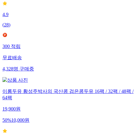
4.9
(
28
)
300
적립
무료배송
4,328
명
구매중
이롬두유 황성주박사의 국산콩 검은콩두유 16팩 / 32팩 / 48팩 /
64팩
19,900
원
50
%
10,000
원