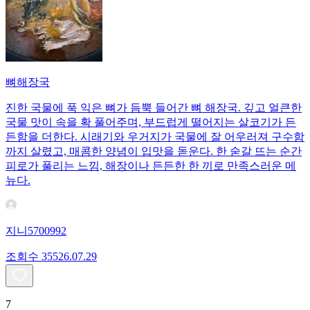
뼈해장국
진한 국물에 푹 익은 뼈가 듬뿍 들어간 뼈 해장국. 깊고 얼큰한
국물 맛이 속을 확 풀어주며, 부드럽게 떨어지는 살코기가 든
든함을 더한다. 시래기와 우거지가 국물에 잘 어우러져 구수함
까지 살렸고, 매콤한 양념이 입맛을 돋운다. 한 숟갈 뜨는 순간
피로가 풀리는 느낌, 해장이나 든든한 한 끼로 만족스러운 메
뉴다.
지니5700992
조회수
355
26.07.29
7