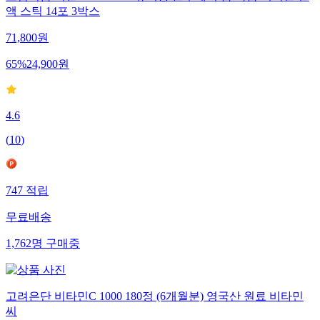
드림이음 리얼 100% NFC 유기농 블루베리 즙 착즙 미국산 원
액 스틱 14포 3박스
71,800
원
65
%
24,900
원
4.6
(
10
)
747
적립
무료배송
1,762
명
구매중
고려은단 비타민C 1000 180정 (6개월분) 영국산 원료 비타민
씨