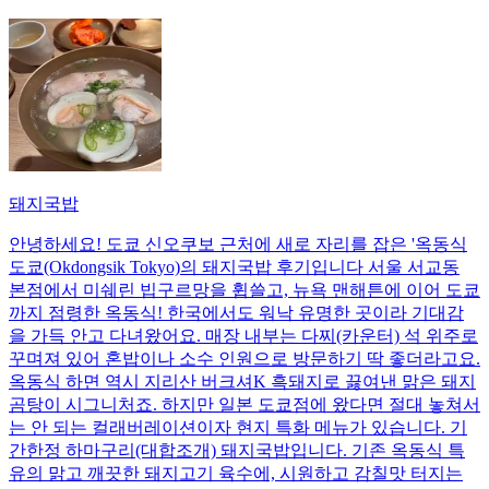
돼지국밥
안녕하세요! 도쿄 신오쿠보 근처에 새로 자리를 잡은 '옥동식
도쿄(Okdongsik Tokyo)의 돼지국밥 후기입니다 서울 서교동
본점에서 미쉐린 빕구르망을 휩쓸고, 뉴욕 맨해튼에 이어 도쿄
까지 점령한 옥동식! 한국에서도 워낙 유명한 곳이라 기대감
을 가득 안고 다녀왔어요. 매장 내부는 다찌(카운터) 석 위주로
꾸며져 있어 혼밥이나 소수 인원으로 방문하기 딱 좋더라고요.
옥동식 하면 역시 지리산 버크셔K 흑돼지로 끓여낸 맑은 돼지
곰탕이 시그니처죠. 하지만 일본 도쿄점에 왔다면 절대 놓쳐서
는 안 되는 컬래버레이션이자 현지 특화 메뉴가 있습니다. 기
간한정 하마구리(대합조개) 돼지국밥입니다. 기존 옥동식 특
유의 맑고 깨끗한 돼지고기 육수에, 시원하고 감칠맛 터지는