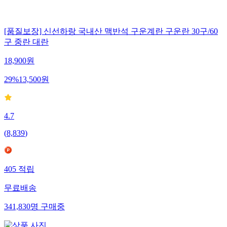
[품질보장] 신선하랑 국내산 맥반석 구운계란 구운란 30구/60
구 중란 대란
18,900
원
29
%
13,500
원
4.7
(
8,839
)
405
적립
무료배송
341,830
명
구매중