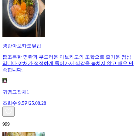
명란아보카도덮밥
짭조름한 명란과 부드러운 아보카도의 조합으로 즐거운 점심
입니다 야채가 적절하게 들어가서 식감을 놓치지 않고 매우 만
족합니다.
귀염그잡채1
조회수
9.5만
25.08.28
999+