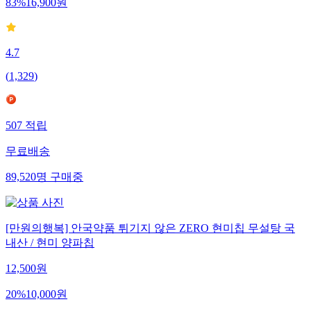
83
%
16,900
원
4.7
(
1,329
)
507
적립
무료배송
89,520
명
구매중
[만원의행복] 안국약품 튀기지 않은 ZERO 현미칩 무설탕 국
내산 / 현미 양파칩
12,500
원
20
%
10,000
원