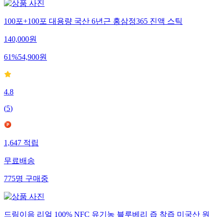
100포+100포 대용량 국산 6년근 홍삼정365 진액 스틱
140,000
원
61
%
54,900
원
4.8
(
5
)
1,647
적립
무료배송
775
명
구매중