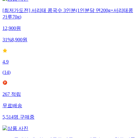
[최저가도전] 서리태 콩국수 3인분(1인분당 면200g+서리태콩
가루70g)
12,900
원
31
%
8,900
원
4.9
(
14
)
267
적립
무료배송
5,514
명
구매중