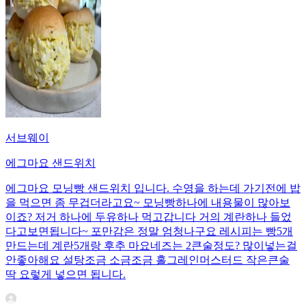
서브웨이
에그마요 샌드위치
에그마요 모닝빵 샌드위치 입니다. 수영을 하는데 가기전에 밥
을 먹으면 좀 무겁더라고요~ 모닝빵하나에 내용물이 많아보
이죠? 저거 하나에 두유하나 먹고갑니다 거의 계란하나 들었
다고보면됩니다~ 포만감은 정말 엄청나구요 레시피는 빵5개
만드는데 계란5개랑 후추 마요네즈는 2큰술정도? 많이넣는걸
안좋아해요 설탕조금 소금조금 홀그레인머스터드 작은큰술
딱 요렇게 넣으면 됩니다.