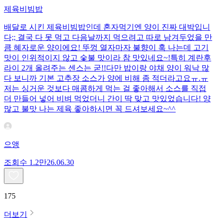
제육비빔밥
배달로 시킨 제육비빔밥인데 혼자먹기엔 양이 진짜 대박입니
다;; 결국 다 못 먹고 다음날까지 먹으려고 따로 남겨두었을 만
큼 혜자로운 양이에요! 뚜껑 열자마자 불향이 훅 나는데 고기
맛이 인위적이지 않고 숯불 맛이라 참 맛있네요~!특히 계란후
라이 2개 올려주는 센스는 굳!! ​다만 밥이랑 야채 양이 워낙 많
다 보니까 기본 고추장 소스가 양에 비해 좀 적더라고요ㅠ.ㅠ
저는 싱거운 것보다 매콤하게 먹는 걸 좋아해서 소스를 직접
더 만들어 넣어 비벼 먹었더니 간이 딱 맞고 맛있었습니다! 양
많고 불맛 나는 제육 좋아하시면 꼭 드셔보세요~^^
으앵
조회수
1.2만
26.06.30
175
더보기