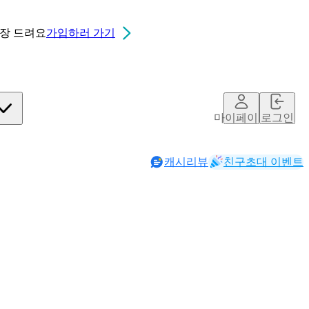
0장
드려요
가입하러 가기
마이페이지
로그인
캐시리뷰
친구초대 이벤트