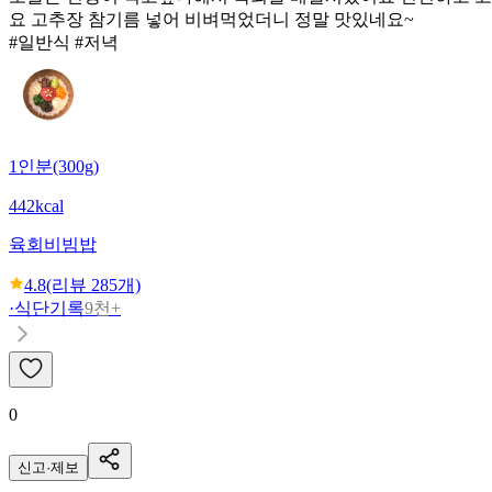
요 고추장 참기름 넣어 비벼먹었더니 정말 맛있네요~
#일반식 #저녁
1인분(300g)
442kcal
육회비빔밥
4.8
(리뷰
285
개)
·
식단기록
9천+
0
신고·제보