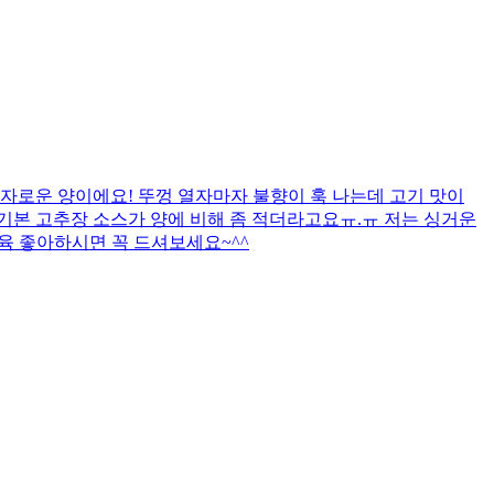
자로운 양이에요! 뚜껑 열자마자 불향이 훅 나는데 고기 맛이
까 기본 고추장 소스가 양에 비해 좀 적더라고요ㅠ.ㅠ 저는 싱거운
제육 좋아하시면 꼭 드셔보세요~^^