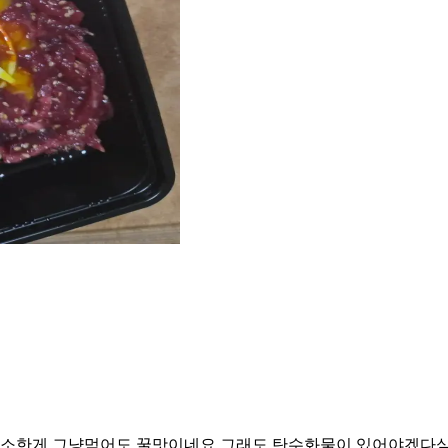
고소한게 그냥먹어도 꿀맛이네요 그래도 탄수화물이 있어야겠다싶