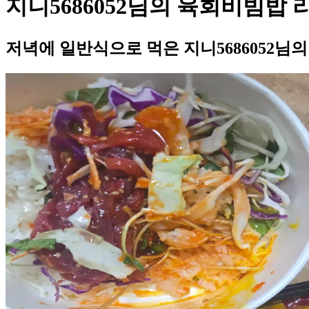
지니5686052님의 육회비빔밥 
저녁에 일반식으로 먹은 지니5686052님