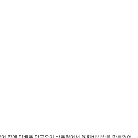
어 집에 양배추 당근오이 상추썰어서 육회비빔밥을 만들었어