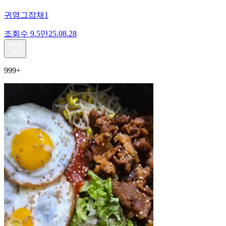
귀염그잡채1
조회수
9.5만
25.08.28
999+