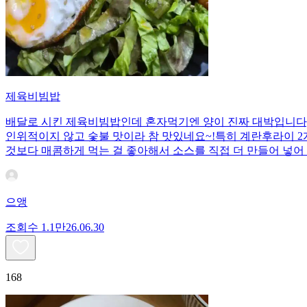
제육비빔밥
배달로 시킨 제육비빔밥인데 혼자먹기엔 양이 진짜 대박입니다;;
인위적이지 않고 숯불 맛이라 참 맛있네요~!특히 계란후라이 2개
것보다 매콤하게 먹는 걸 좋아해서 소스를 직접 더 만들어 넣어 
으앵
조회수
1.1만
26.06.30
168