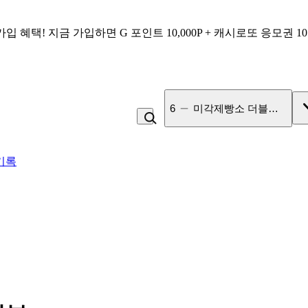
가입 혜택!
지금 가입하면
G 포인트 10,000P + 캐시로또 응모권 1
7
고100 촉촉 고구마 스틱
기록