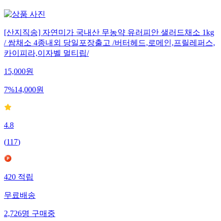
[산지직송] 자연미가 국내산 무농약 유러피안 샐러드채소 1kg
/ 쌈채소 4종내외 당일포장출고 /버터헤드,로메인,프릴레퍼스,
카이피라,이자벨 멀티립/
15,000
원
7
%
14,000
원
4.8
(
117
)
420
적립
무료배송
2,726
명
구매중