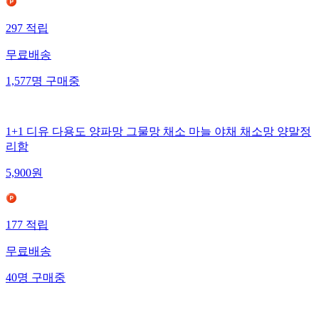
297
적립
무료배송
1,577
명
구매중
1+1 디유 다용도 양파망 그물망 채소 마늘 야채 채소망 양말정
리함
5,900
원
177
적립
무료배송
40
명
구매중