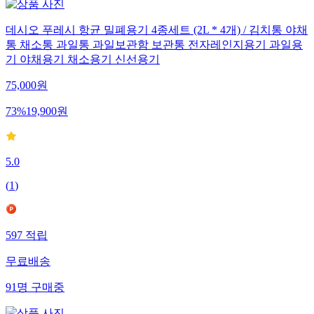
데시오 푸레시 항균 밀폐용기 4종세트 (2L * 4개) / 김치통 야채
통 채소통 과일통 과일보관함 보관통 전자레인지용기 과일용
기 야채용기 채소용기 신선용기
75,000
원
73
%
19,900
원
5.0
(
1
)
597
적립
무료배송
91
명
구매중