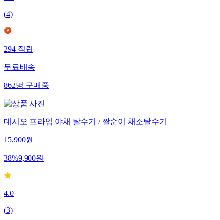
(
4
)
294
적립
무료배송
862
명
구매중
데시오 프라임 야채 탈수기 / 짤순이 채소탈수기
15,900
원
38
%
9,900
원
4.0
(
3
)