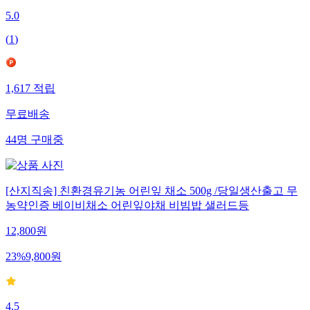
5.0
(
1
)
1,617
적립
무료배송
44
명
구매중
[산지직송] 친환경유기농 어린잎 채소 500g /당일생산출고 무
농약인증 베이비채소 어린잎야채 비빔밥 샐러드등
12,800
원
23
%
9,800
원
4.5