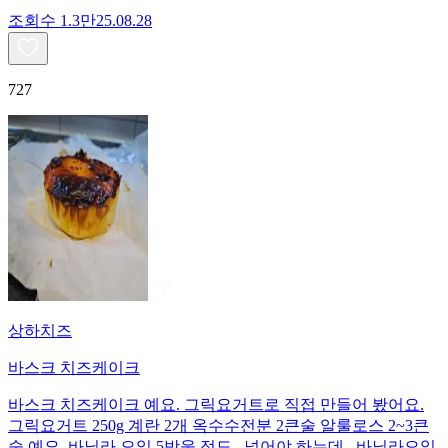
조회수
1.3만
25.08.28
727
상하치즈
바스크 치즈케이크
바스크 치즈케이크 예요. 그릭요거트로 직접 만들어 봤어요.
그릭요거트 250g 계란 2개 옥수수전분 2큰술 알룰로스 2~3큰
술 예요. 바닐라 오일 5방울 정도.. 넣어야 하는데.. 바닐라오일