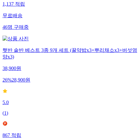
1,137
적립
무료배송
46
명
구매중
햇반 솥반 베스트 3종 9개 세트 (꿀약밥x3+뿌리채소x3+버섯영
양x3)
38,900
원
26
%
28,900
원
5.0
(
1
)
867
적립