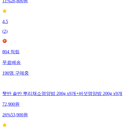
11
%
26,800
원
4.5
(
2
)
804
적립
무료배송
190
명
구매중
햇반 솥반 뿌리채소영양밥 200g x9개+버섯영양밥 200g x9개
72,900
원
26
%
53,900
원