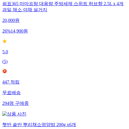
쉼표365 마마프랑 대용량 주방세제 스위트 허브향 2.5L x 4개
과일 채소 야채 설거지
20,000
원
26
%
14,900
원
5.0
(
5
)
447
적립
무료배송
294
명
구매중
햇반 솥반 뿌리채소영양밥 200g x6개