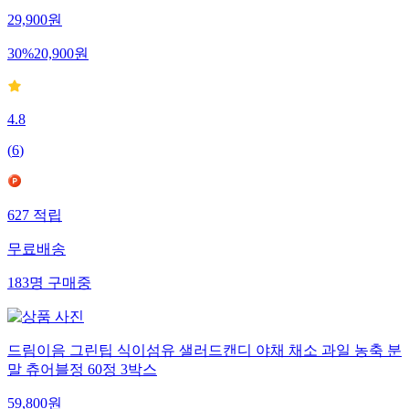
29,900
원
30
%
20,900
원
4.8
(
6
)
627
적립
무료배송
183
명
구매중
드림이음 그린팁 식이섬유 샐러드캔디 야채 채소 과일 농축 분
말 츄어블정 60정 3박스
59,800
원