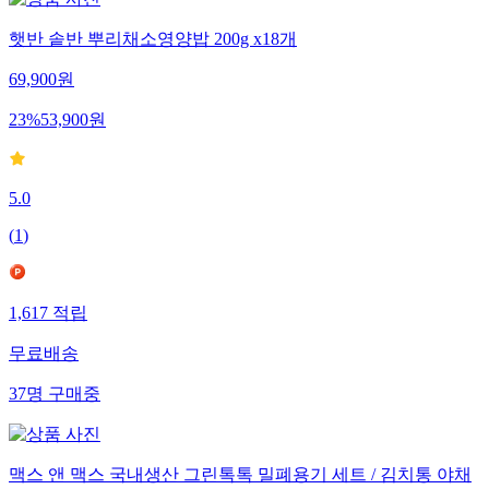
햇반 솥반 뿌리채소영양밥 200g x18개
69,900
원
23
%
53,900
원
5.0
(
1
)
1,617
적립
무료배송
37
명
구매중
맥스 앤 맥스 국내생산 그린톡톡 밀폐용기 세트 / 김치통 야채