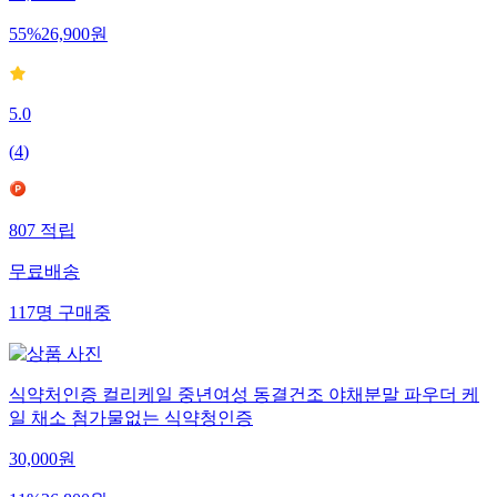
55
%
26,900
원
5.0
(
4
)
807
적립
무료배송
117
명
구매중
식약처인증 컬리케일 중년여성 동결건조 야채분말 파우더 케
일 채소 첨가물없는 식약청인증
30,000
원