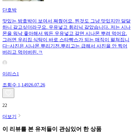
단호박
맛있는 밤호박이 보여서 쪄줬어요. 찐것도 그냥 맛있지만 달달
하니 갈고싶더라구요. 우유넣고 휘리닉 갈았습니다. 저는 시나
몬을 워낙 좋아해서 뭐든 우유넣고 갈면 시나몬 뿌려 먹어요.
그러면 우리집 식탁이 바로 스타빡스가 되는 매직이 펼쳐집니
다~사진은 시나몬 뿌리기전.뿌리고는 급해서 사진을 안 찍어
버리고 먹어버린.ㅋ
이리스1
조회수
1,149
26.07.26
22
더보기
이 리뷰를 본 유저들이 관심있어 한 상품