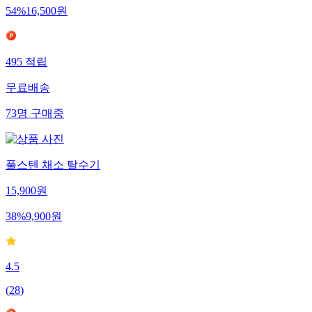
54
%
16,500
원
495
적립
무료배송
73
명
구매중
풀스텐 채소 탈수기
15,900
원
38
%
9,900
원
4.5
(
28
)