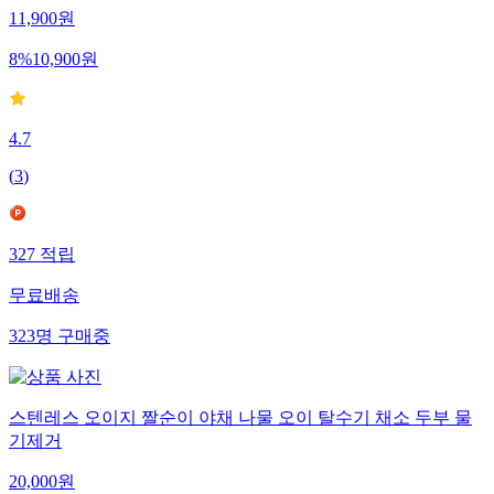
11,900
원
8
%
10,900
원
4.7
(
3
)
327
적립
무료배송
323
명
구매중
스텐레스 오이지 짤순이 야채 나물 오이 탈수기 채소 두부 물
기제거
20,000
원