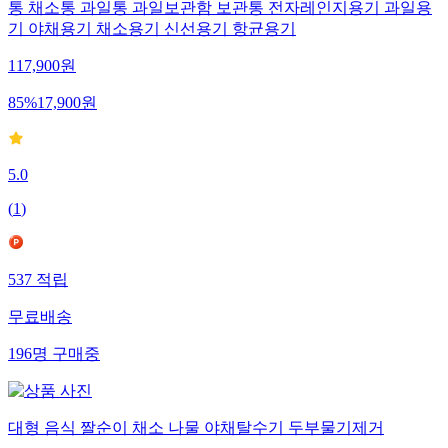
통 채소통 과일통 과일보관함 보관통 전자레인지용기 과일용
기 야채용기 채소용기 신선용기 항균용기
117,900
원
85
%
17,900
원
5.0
(
1
)
537
적립
무료배송
196
명
구매중
대형 음식 짤순이 채소 나물 야채탈수기 두부물기제거