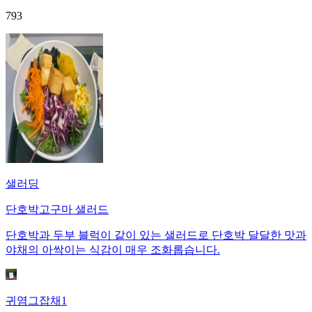
793
샐러딩
단호박고구마 샐러드
단호박과 두부 블럭이 같이 있는 샐러드로 단호박 달달한 맛과
야채의 아싹이는 식감이 매우 조화롭습니다.
귀염그잡채1