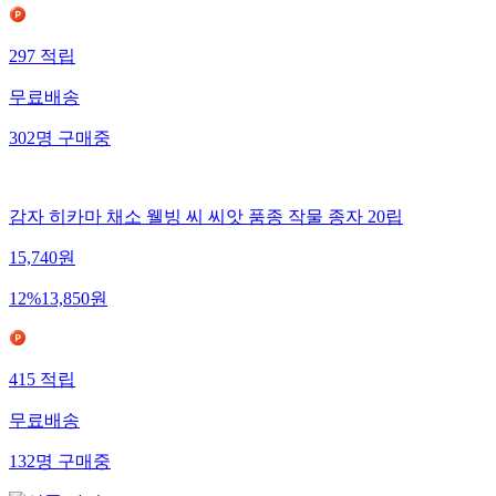
297
적립
무료배송
302
명
구매중
감자 히카마 채소 웰빙 씨 씨앗 품종 작물 종자 20립
15,740
원
12
%
13,850
원
415
적립
무료배송
132
명
구매중