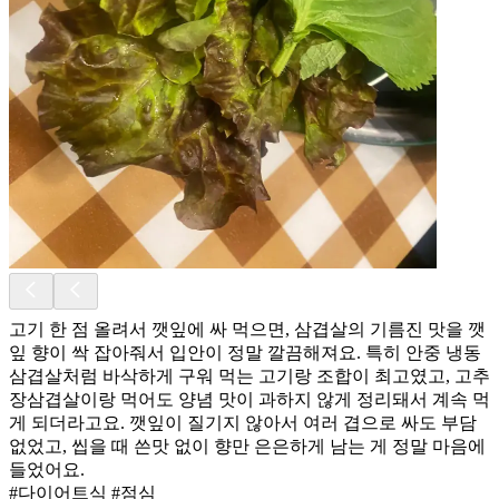
고기 한 점 올려서 깻잎에 싸 먹으면, 삼겹살의 기름진 맛을 깻
잎 향이 싹 잡아줘서 입안이 정말 깔끔해져요. 특히 안중 냉동
삼겹살처럼 바삭하게 구워 먹는 고기랑 조합이 최고였고, 고추
장삼겹살이랑 먹어도 양념 맛이 과하지 않게 정리돼서 계속 먹
게 되더라고요. 깻잎이 질기지 않아서 여러 겹으로 싸도 부담
없었고, 씹을 때 쓴맛 없이 향만 은은하게 남는 게 정말 마음에
들었어요.
#다이어트식 #점심