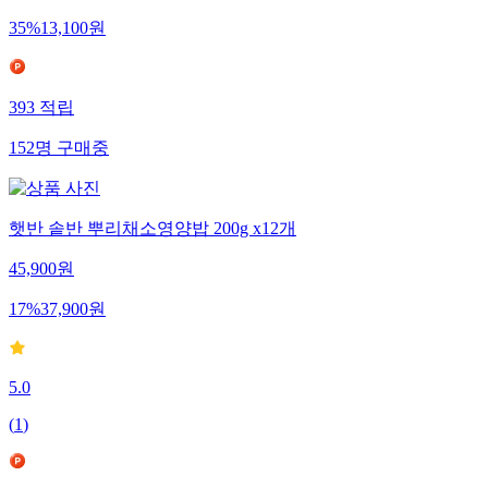
35
%
13,100
원
393
적립
152
명
구매중
햇반 솥반 뿌리채소영양밥 200g x12개
45,900
원
17
%
37,900
원
5.0
(
1
)