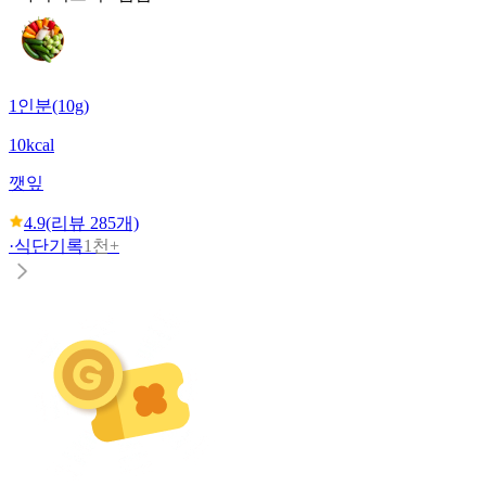
1인분(10g)
10kcal
깻잎
4.9
(리뷰
285
개)
·
식단기록
1천+