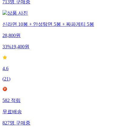
713
명
구매중
신라면 10봉 + 안성탕면 5봉 + 짜파게티 5봉
28,800
원
33
%
19,400
원
4.6
(
21
)
582
적립
무료배송
827
명
구매중