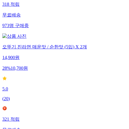
318
적립
무료배송
973
명
구매중
오뚜기 진라면 매운맛 / 순한맛 (5입) X 2개
14,900
원
28
%
10,700
원
5.0
(
20
)
321
적립