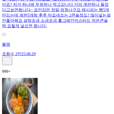
이죠? 저거 하나에 두유하나 먹고갑니다 거의 계란하나 들었
다고보면됩니다~ 포만감은 정말 엄청나구요 레시피는 빵5개
만드는데 계란5개랑 후추 마요네즈는 2큰술정도? 많이넣는걸
안좋아해요 설탕조금 소금조금 홀그레인머스터드 작은큰술
딱 요렇게 넣으면 됩니다.
똘맹
조회수
2만
25.08.29
999+