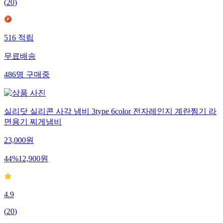
(
20
)
516
적립
무료배송
486
명
구매중
실리닷 실리콘 사각 냄비 3type 6color 전자레인지 계란찜기 라
면용기 찌게냄비
23,000
원
44
%
12,900
원
4.9
(
20
)