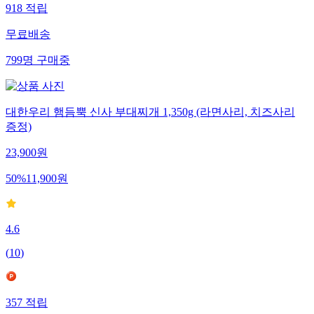
918
적립
무료배송
799
명
구매중
대한우리 햄듬뿍 신사 부대찌개 1,350g (라면사리, 치즈사리
증정)
23,900
원
50
%
11,900
원
4.6
(
10
)
357
적립