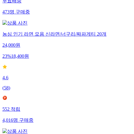
무료배송
473
명
구매중
농심 인기 라면 모음 신라면/너구리/짜파게티 20개
24,000
원
23
%
18,400
원
4.6
(
58
)
552
적립
4,016
명
구매중