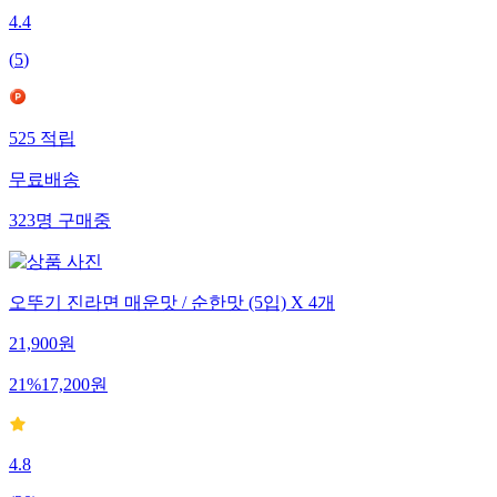
4.4
(
5
)
525
적립
무료배송
323
명
구매중
오뚜기 진라면 매운맛 / 순한맛 (5입) X 4개
21,900
원
21
%
17,200
원
4.8