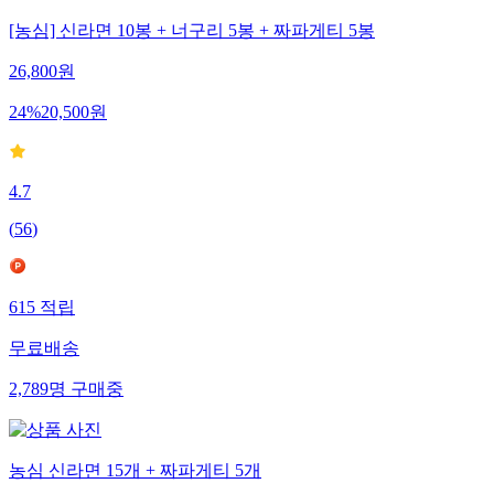
[농심] 신라면 10봉 + 너구리 5봉 + 짜파게티 5봉
26,800
원
24
%
20,500
원
4.7
(
56
)
615
적립
무료배송
2,789
명
구매중
농심 신라면 15개 + 짜파게티 5개