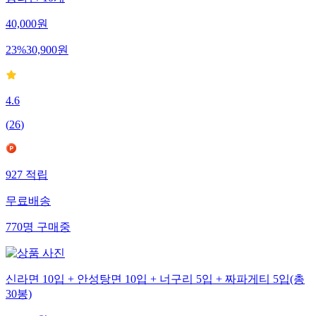
양라면 10개
40,000
원
23
%
30,900
원
4.6
(
26
)
927
적립
무료배송
770
명
구매중
신라면 10입 + 안성탕면 10입 + 너구리 5입 + 짜파게티 5입(총
30봉)