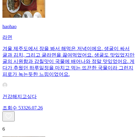
haohao
라면
겨울 제주도에서 장을 봐서 해먹은 저녁이에요. 생굴이 싸서
굴과 김치, 그리고 굴라면을 끓여먹었어요. 생굴도 맛있었지만
굴의 시원함과 감칠맛이 국물에 배어나와 정말 맛있었어요. 게
다가 추웠던 하루일정을 마치고 먹는 뜨끈한 국물이라 그런지
피로가 녹는듯한 느낌이었어요.
건강해지고싶다
조회수
533
26.07.26
6