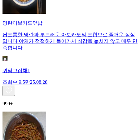
명란아보카도덮밥
짭조름한 명란과 부드러운 아보카도의 조합으로 즐거운 점심
입니다 야채가 적절하게 들어가서 식감을 놓치지 않고 매우 만
족합니다.
귀염그잡채1
조회수
9.5만
25.08.28
999+