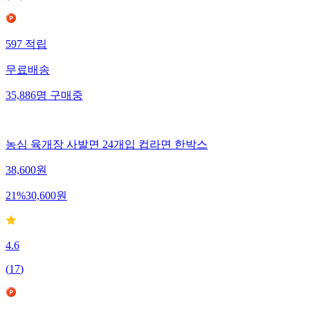
597
적립
무료배송
35,886
명
구매중
농심 육개장 사발면 24개입 컵라면 한박스
38,600
원
21
%
30,600
원
4.6
(
17
)