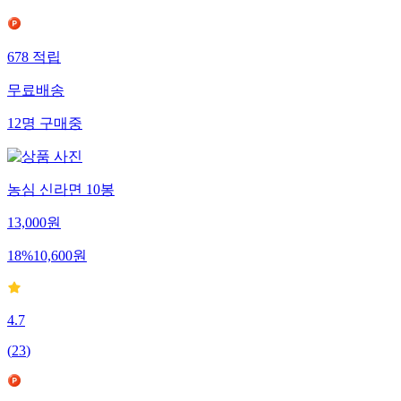
678
적립
무료배송
12
명
구매중
농심 신라면 10봉
13,000
원
18
%
10,600
원
4.7
(
23
)