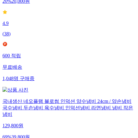
20
%
20,000
원
4.9
(
38
)
600
적립
무료배송
1,048
명
구매중
국내생산 네오플램 블로썸 인덕션 양수냄비 24cm / 양손냄비
국수냄비 두손냄비 육수냄비 인덕션냄비 라면냄비 냄비 작은
냄비
129,800
원