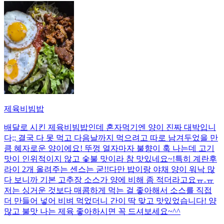
제육비빔밥
배달로 시킨 제육비빔밥인데 혼자먹기엔 양이 진짜 대박입니
다;; 결국 다 못 먹고 다음날까지 먹으려고 따로 남겨두었을 만
큼 혜자로운 양이에요! 뚜껑 열자마자 불향이 훅 나는데 고기
맛이 인위적이지 않고 숯불 맛이라 참 맛있네요~!특히 계란후
라이 2개 올려주는 센스는 굳!! ​다만 밥이랑 야채 양이 워낙 많
다 보니까 기본 고추장 소스가 양에 비해 좀 적더라고요ㅠ.ㅠ
저는 싱거운 것보다 매콤하게 먹는 걸 좋아해서 소스를 직접
더 만들어 넣어 비벼 먹었더니 간이 딱 맞고 맛있었습니다! 양
많고 불맛 나는 제육 좋아하시면 꼭 드셔보세요~^^