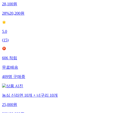
28,100
원
28
%
20,200
원
5.0
(
15
)
606
적립
무료배송
409
명
구매중
농심 신라면 10개 + 너구리 10개
25,000
원