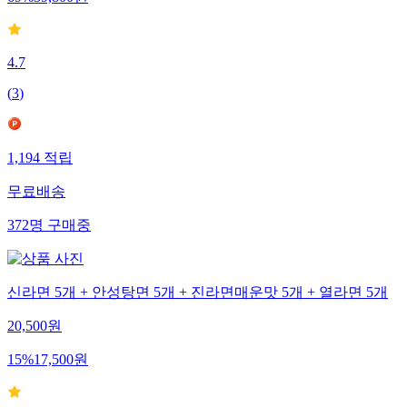
69
%
39,800
원
4.7
(
3
)
1,194
적립
무료배송
372
명
구매중
신라면 5개 + 안성탕면 5개 + 진라면매운맛 5개 + 열라면 5개
20,500
원
15
%
17,500
원