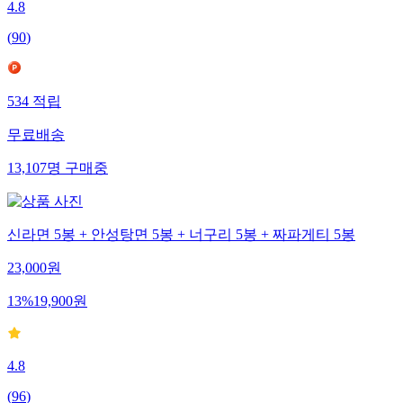
4.8
(
90
)
534
적립
무료배송
13,107
명
구매중
신라면 5봉 + 안성탕면 5봉 + 너구리 5봉 + 짜파게티 5봉
23,000
원
13
%
19,900
원
4.8
(
96
)