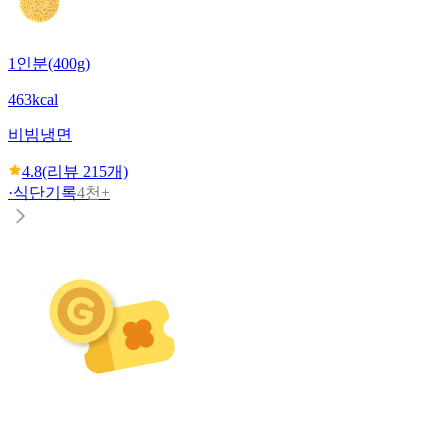
1인분(400g)
463kcal
비빔냉면
4.8
(리뷰
215
개)
·
식단기록
4천+