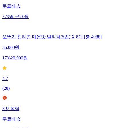
무료배송
779
명
구매중
오뚜기 진라면 매운맛 멀티팩(5입) X 8개 [총 40봉]
36,000
원
17
%
29,900
원
4.7
(
28
)
897
적립
무료배송