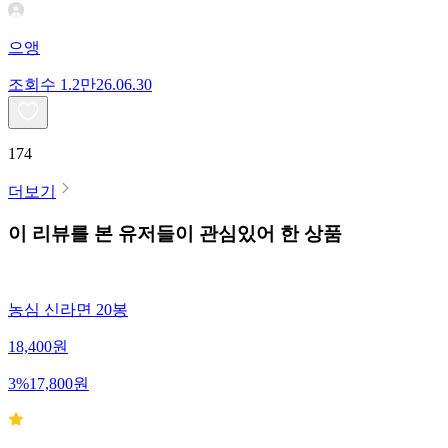
으앵
조회수
1.2만
26.06.30
174
더보기
이 리뷰를 본 유저들이 관심있어 한 상품
농심 신라면 20봉
18,400
원
3
%
17,800
원