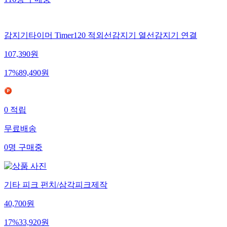
116
명
구매중
감지기타이머 Timer120 적외선감지기 열선감지기 연결
107,390
원
17
%
89,490
원
0
적립
무료배송
0
명
구매중
기타 피크 펀치/삼각피크제작
40,700
원
17
%
33,920
원