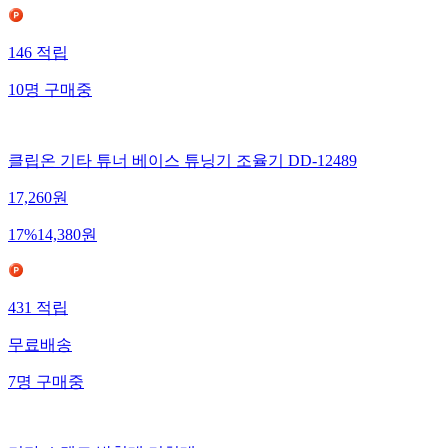
146
적립
10
명
구매중
클립온 기타 튜너 베이스 튜닝기 조율기 DD-12489
17,260
원
17
%
14,380
원
431
적립
무료배송
7
명
구매중