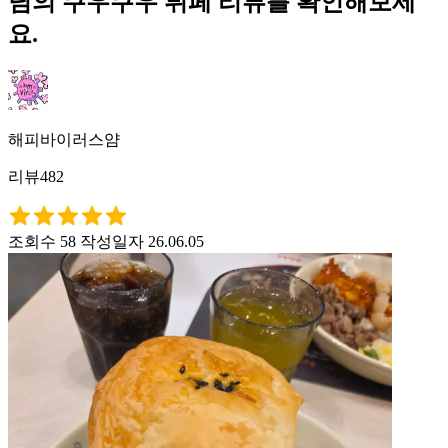
님의 쿠우쿠우 뷔페 리뷰를 확인해보세
요.
해피바이러스얌
리뷰482
조회수 58
작성일자 26.06.05