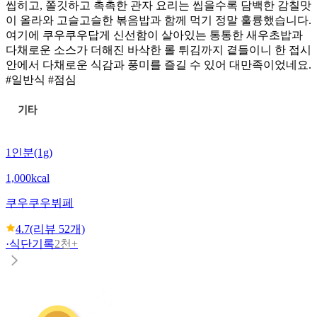
씹히고, 쫄깃하고 촉촉한 관자 요리는 씹을수록 담백한 감칠맛
이 올라와 고슬고슬한 볶음밥과 함께 먹기 정말 훌륭했습니다.
여기에 쿠우쿠우답게 신선함이 살아있는 통통한 새우초밥과
다채로운 소스가 더해진 바삭한 롤 튀김까지 곁들이니 한 접시
안에서 다채로운 식감과 풍미를 즐길 수 있어 대만족이었네요.
#일반식 #점심
1인분(1g)
1,000kcal
쿠우쿠우
뷔페
4.7
(리뷰
52
개)
·
식단기록
2천+