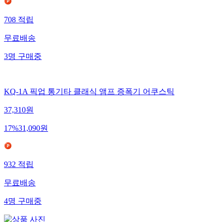
708
적립
무료배송
3
명
구매중
KQ-1A 픽업 통기타 클래식 앰프 증폭기 어쿠스틱
37,310
원
17
%
31,090
원
932
적립
무료배송
4
명
구매중