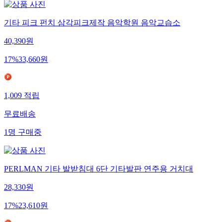
기타 피크 펀치 삼각피크제작 음악학원 음악교습소
40,390
원
17
%
33,660
원
1,009
적립
무료배송
1
명
구매중
PERLMAN 기타 발받침대 6단 기타발판 연주용 거치대
28,330
원
17
%
23,610
원