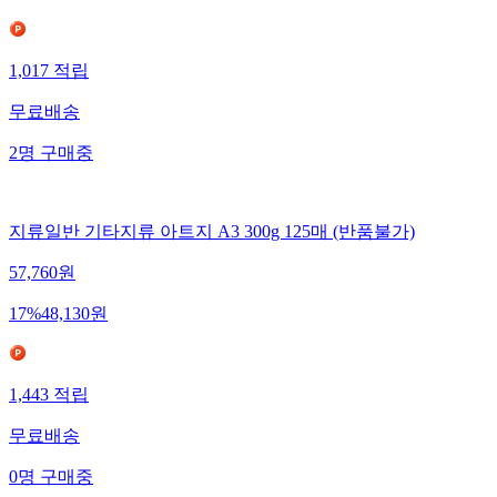
1,017
적립
무료배송
2
명
구매중
지류일반 기타지류 아트지 A3 300g 125매 (반품불가)
57,760
원
17
%
48,130
원
1,443
적립
무료배송
0
명
구매중