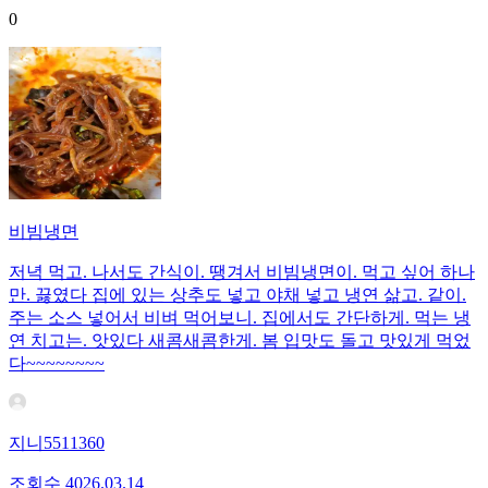
0
비빔냉면
저녁 먹고. 나서도 간식이. 땡겨서 비빔냉면이. 먹고 싶어 하나
만. 끓였다 집에 있는 상추도 넣고 야채 넣고 냉연 삶고. 같이.
주는 소스 넣어서 비벼 먹어보니. 집에서도 간단하게. 먹는 냉
연 치고는. 앗있다 새콤새콤한게. 봄 입맛도 돌고 맛있게 먹었
다~~~~~~~~
지니5511360
조회수
40
26.03.14