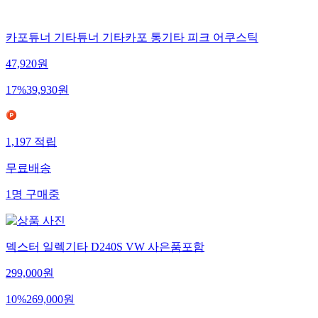
카포튜너 기타튜너 기타카포 통기타 피크 어쿠스틱
47,920
원
17
%
39,930
원
1,197
적립
무료배송
1
명
구매중
덱스터 일렉기타 D240S VW 사은품포함
299,000
원
10
%
269,000
원