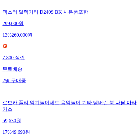
덱스터 일렉기타 D240S BK 사은품포함
299,000
원
13
%
260,000
원
7,800
적립
무료배송
2
명
구매중
로보카 폴리 악기놀이세트 음악놀이 기타 탬버린 북 나팔 마라
카스
59,630
원
17
%
49,690
원