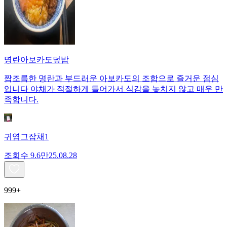
명란아보카도덮밥
짭조름한 명란과 부드러운 아보카도의 조합으로 즐거운 점심
입니다 야채가 적절하게 들어가서 식감을 놓치지 않고 매우 만
족합니다.
귀염그잡채1
조회수
9.6만
25.08.28
999+