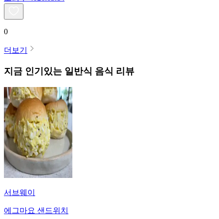
0
더보기
지금 인기있는
일반식
음식 리뷰
서브웨이
에그마요 샌드위치