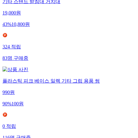
기타 스탠드 받침대 거치대
19,000
원
43
%
10,800
원
324
적립
83
명
구매중
플라스틱 피크 베이스 일렉 기타 그립 용품 썸
990
원
90
%
100
원
0
적립