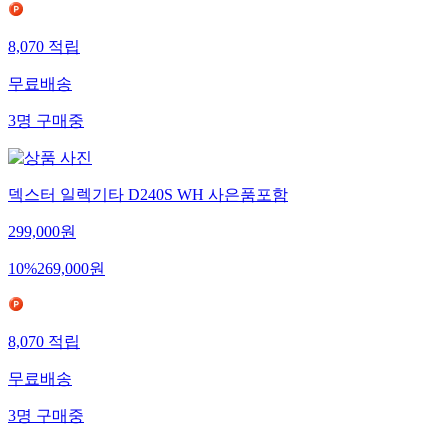
8,070
적립
무료배송
3
명
구매중
덱스터 일렉기타 D240S WH 사은품포함
299,000
원
10
%
269,000
원
8,070
적립
무료배송
3
명
구매중