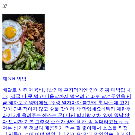
37
제육비빔밥
배달로 시킨 제육비빔밥인데 혼자먹기엔 양이 진짜 대박입니
다;; 결국 다 못 먹고 다음날까지 먹으려고 따로 남겨두었을 만
큼 혜자로운 양이에요! 뚜껑 열자마자 불향이 훅 나는데 고기
맛이 인위적이지 않고 숯불 맛이라 참 맛있네요~!특히 계란후
라이 2개 올려주는 센스는 굳!! ​다만 밥이랑 야채 양이 워낙 많
다 보니까 기본 고추장 소스가 양에 비해 좀 적더라고요ㅠ.ㅠ
저는 싱거운 것보다 매콤하게 먹는 걸 좋아해서 소스를 직접
더 만들어 넣어 비벼 먹었더니 간이 딱 맞고 맛있었습니다! 양