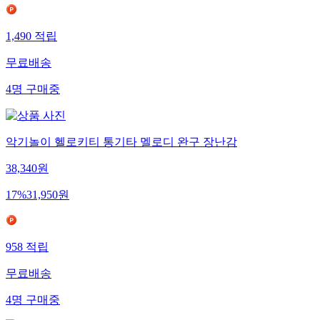
1,490
적립
무료배송
4
명
구매중
악기놀이 헬로키티 통기타 멜로디 완구 장난감
38,340
원
17
%
31,950
원
958
적립
무료배송
4
명
구매중