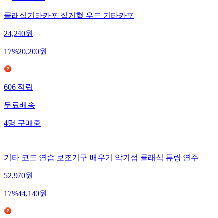
클래식기타카포 집게형 우드 기타카포
24,240
원
17
%
20,200
원
606
적립
무료배송
4
명
구매중
기타 코드 연습 보조기구 배우기 악기점 클래식 튜링 연주
52,970
원
17
%
44,140
원