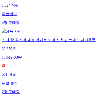
1,324
적립
무료배송
4
명
구매중
기타 줄 클리너 세트 악기점 베이스 청소 녹제거 관리용품
22,870
원
17
%
19,060
원
571
적립
무료배송
2
명
구매중