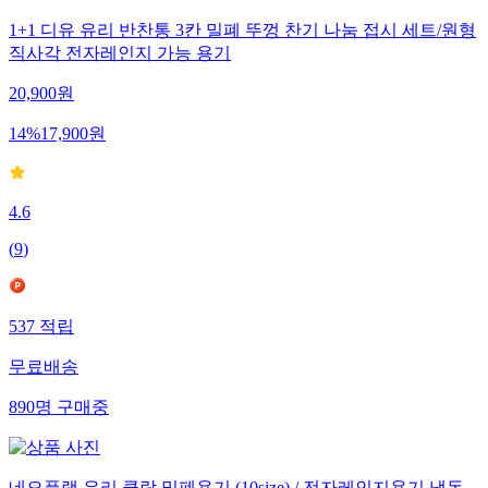
1+1 디유 유리 반찬통 3칸 밀폐 뚜껑 찬기 나눔 접시 세트/원형
직사각 전자레인지 가능 용기
20,900
원
14
%
17,900
원
4.6
(
9
)
537
적립
무료배송
890
명
구매중