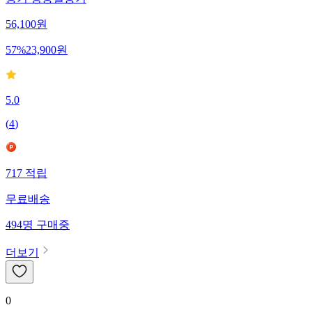
용기 냉동실용기
56,100
원
57
%
23,900
원
5.0
(
4
)
717
적립
무료배송
494
명
구매중
더보기
0