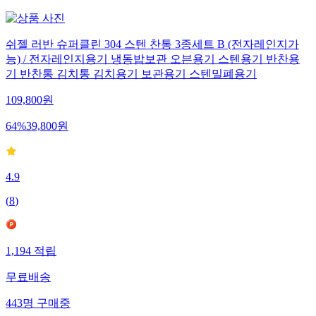
쉬젤 러반 슈퍼클린 304 스텐 찬통 3종세트 B (전자레인지가
능) / 전자레인지용기 냉동밥보관 오븐용기 스텐용기 반찬용
기 반찬통 김치통 김치용기 보관용기 스텐밀폐용기
109,800
원
64
%
39,800
원
4.9
(
8
)
1,194
적립
무료배송
443
명
구매중