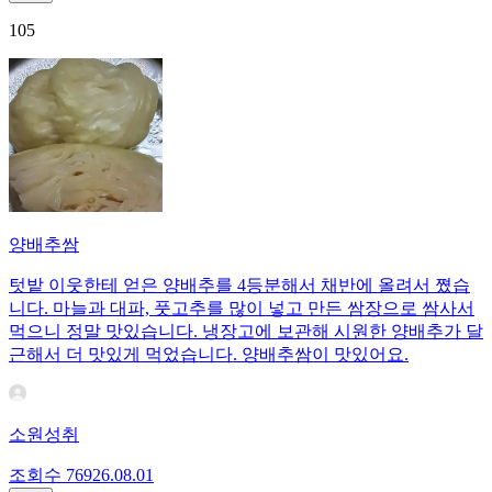
105
양배추쌈
텃밭 이웃한테 얻은 양배추를 4등분해서 채반에 올려서 쪘습
니다. 마늘과 대파, 풋고추를 많이 넣고 만든 쌈장으로 쌈사서
먹으니 정말 맛있습니다. 냉장고에 보관해 시원한 양배추가 달
근해서 더 맛있게 먹었습니다. 양배추쌈이 맛있어요.
소원성취
조회수
769
26.08.01