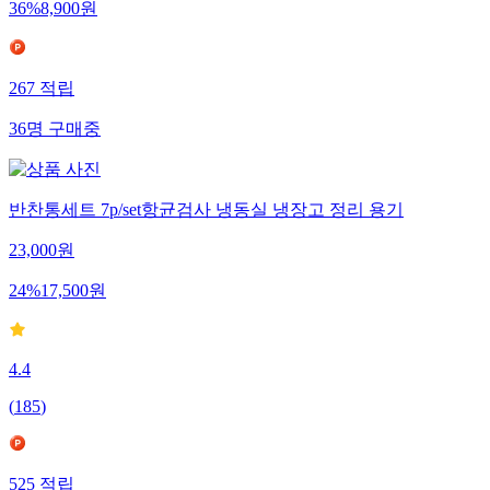
36
%
8,900
원
267
적립
36
명
구매중
반찬통세트 7p/set항균검사 냉동실 냉장고 정리 용기
23,000
원
24
%
17,500
원
4.4
(
185
)
525
적립