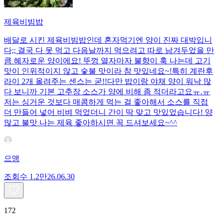
제육비빔밥
배달로 시킨 제육비빔밥인데 혼자먹기엔 양이 진짜 대박입니
다;; 결국 다 못 먹고 다음날까지 먹으려고 따로 남겨두었을 만
큼 혜자로운 양이에요! 뚜껑 열자마자 불향이 훅 나는데 고기
맛이 인위적이지 않고 숯불 맛이라 참 맛있네요~!특히 계란후
라이 2개 올려주는 센스는 굳!! ​다만 밥이랑 야채 양이 워낙 많
다 보니까 기본 고추장 소스가 양에 비해 좀 적더라고요ㅠ.ㅠ
저는 싱거운 것보다 매콤하게 먹는 걸 좋아해서 소스를 직접
더 만들어 넣어 비벼 먹었더니 간이 딱 맞고 맛있었습니다! 양
많고 불맛 나는 제육 좋아하시면 꼭 드셔보세요~^^
으앵
조회수
1.2만
26.06.30
172