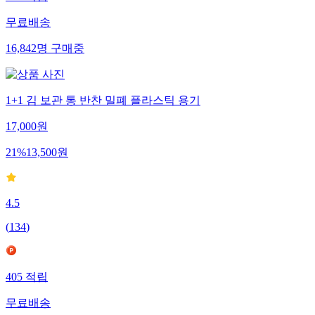
무료배송
16,842
명
구매중
1+1 김 보관 통 반찬 밀폐 플라스틱 용기
17,000
원
21
%
13,500
원
4.5
(
134
)
405
적립
무료배송