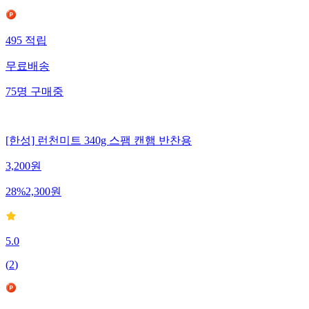
495
적립
무료배송
75
명
구매중
[한성] 런천미트 340g 스팸 캔햄 반찬용
3,200
원
28
%
2,300
원
5.0
(
2
)