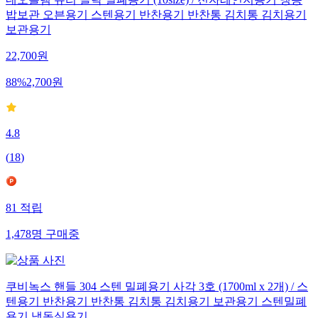
네오플램 유리 클락 밀폐용기 (10size) / 전자레인지용기 냉동
밥보관 오븐용기 스텐용기 반찬용기 반찬통 김치통 김치용기
보관용기
22,700
원
88
%
2,700
원
4.8
(
18
)
81
적립
1,478
명
구매중
쿠비녹스 핸들 304 스텐 밀폐용기 사각 3호 (1700ml x 2개) / 스
텐용기 반찬용기 반찬통 김치통 김치용기 보관용기 스텐밀폐