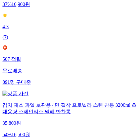
37
%
16,900
원
4.3
(
7
)
507
적립
무료배송
891
명
구매중
김치 채소 과일 보관용 4면 결착 프로벨라 스텐 찬통 3200ml 초
대용량 스테인리스 밀폐 반찬통
35,800
원
54
%
16,500
원