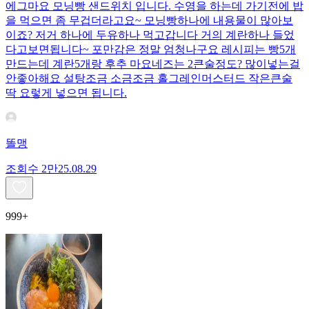
에그마요 모닝빵 샌드위치 입니다. 수영을 하는데 가기전에 밥
을 먹으면 좀 무겁더라고요~ 모닝빵하나에 내용물이 많아보
이죠? 저거 하나에 두유하나 먹고갑니다 거의 계란하나 들었
다고보면됩니다~ 포만감은 정말 엄청나구요 레시피는 빵5개
만드는데 계란5개랑 후추 마요네즈는 2큰술정도? 많이넣는걸
안좋아해요 설탕조금 소금조금 홀그레인머스터드 작은큰술
딱 요렇게 넣으면 됩니다.
똘맹
조회수
2만
25.08.29
999+