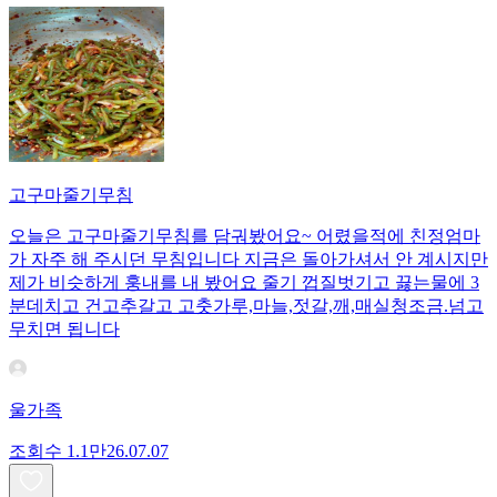
고구마줄기무침
오늘은 고구마줄기무침를 담궈봤어요~ 어렸을적에 친정엄마
가 자주 해 주시던 무침입니다 지금은 돌아가셔서 안 계시지만
제가 비슷하게 훙내를 내 봤어요 줄기 껍질벗기고 끓는물에 3
분데치고 건고추갈고 고춧가루,마늘,젓갈,깨,매실청조금.넘고
무치면 됩니다
울가족
조회수
1.1만
26.07.07