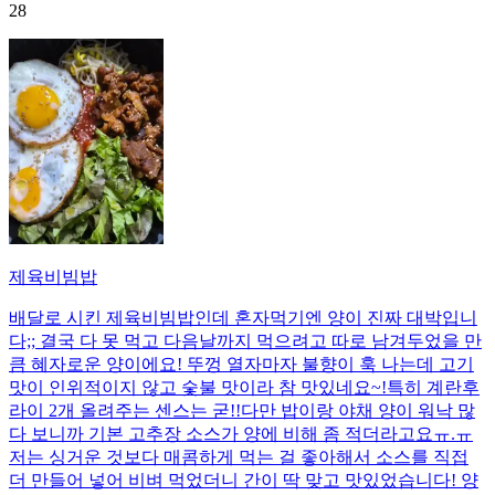
28
제육비빔밥
배달로 시킨 제육비빔밥인데 혼자먹기엔 양이 진짜 대박입니
다;; 결국 다 못 먹고 다음날까지 먹으려고 따로 남겨두었을 만
큼 혜자로운 양이에요! 뚜껑 열자마자 불향이 훅 나는데 고기
맛이 인위적이지 않고 숯불 맛이라 참 맛있네요~!특히 계란후
라이 2개 올려주는 센스는 굳!! ​다만 밥이랑 야채 양이 워낙 많
다 보니까 기본 고추장 소스가 양에 비해 좀 적더라고요ㅠ.ㅠ
저는 싱거운 것보다 매콤하게 먹는 걸 좋아해서 소스를 직접
더 만들어 넣어 비벼 먹었더니 간이 딱 맞고 맛있었습니다! 양