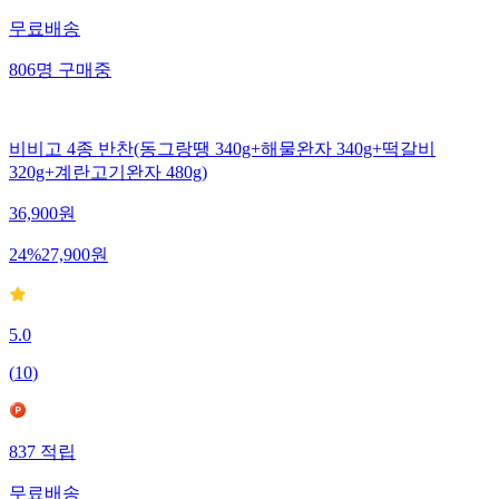
무료배송
806
명
구매중
비비고 4종 반찬(동그랑땡 340g+해물완자 340g+떡갈비
320g+계란고기완자 480g)
36,900
원
24
%
27,900
원
5.0
(
10
)
837
적립
무료배송