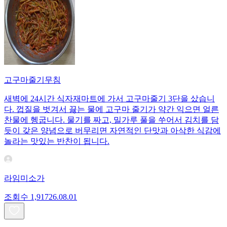
고구마줄기무침
새벽에 24시간 식자재마트에 가서 고구마줄기 3단을 샀습니
다. 껍질을 벗겨서 끓는 물에 고구마 줄기가 약간 익으면 얼른
찬물에 헹굽니다. 물기를 짜고, 밀가루 풀을 쑤어서 김치를 담
듯이 갖은 양념으로 버무리면 자연적인 단맛과 아삭한 식감에
놀라는 맛있는 반찬이 됩니다.
라임미소가
조회수
1,917
26.08.01