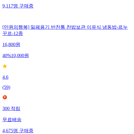
9,117
명
구매중
[만원의행복] 밀페용기 반찬통 찬밥보관 이유식 냉동밥-르누
꾸르-12종
16,800
원
40
%
10,000
원
4.6
(
59
)
300
적립
무료배송
4,675
명
구매중