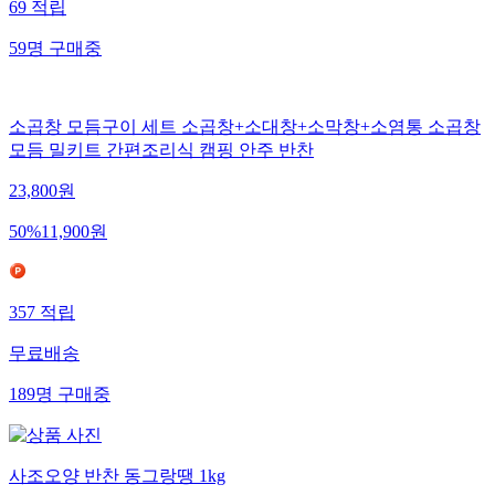
69
적립
59
명
구매중
소곱창 모듬구이 세트 소곱창+소대창+소막창+소염통 소곱창
모듬 밀키트 간편조리식 캠핑 안주 반찬
23,800
원
50
%
11,900
원
357
적립
무료배송
189
명
구매중
사조오양 반찬 동그랑땡 1kg