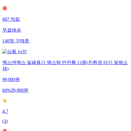
687
적립
무료배송
140
명
구매중
맥스앤맥스 밀폐용기 맥스락 반찬통 13종(친환경 아기 젖병소
재)
99,000
원
60
%
39,900
원
4.7
(
3
)