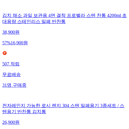
김치 채소 과일 보관용 4면 결착 프로벨라 스텐 찬통 4200ml 초
대용량 스테인리스 밀폐 반찬통
38,900
원
57
%
16,900
원
507
적립
무료배송
31
명
구매중
전자레인지 가능한 로시 렌지 304 스텐 밀폐용기 3종세트 / 스
텐용기 반찬통 김치통
26,900
원