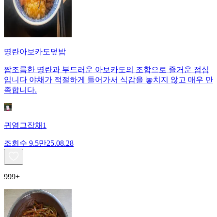
명란아보카도덮밥
짭조름한 명란과 부드러운 아보카도의 조합으로 즐거운 점심
입니다 야채가 적절하게 들어가서 식감을 놓치지 않고 매우 만
족합니다.
귀염그잡채1
조회수
9.5만
25.08.28
999+