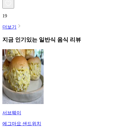
19
더보기
지금 인기있는
일반식
음식 리뷰
서브웨이
에그마요 샌드위치