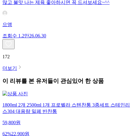
많고 불맛 나는 제육 좋아하시면 꼭 드셔보세요~^^
으앵
조회수
1.2만
26.06.30
172
더보기
이 리뷰를 본 유저들이 관심있어 한 상품
1800ml 2개 2500ml 1개 프로벨라 스텐찬통 3종세트 스테인리
스304 대용량 밀폐 반찬통
59,800
원
62
%
22,900
원