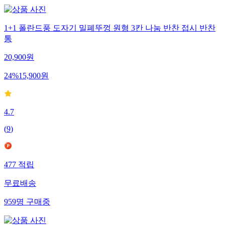
1+1 폴란드풍 도자기 밀폐뚜껑 원형 3칸 나눔 반찬 접시 반찬
통
20,900
원
24
%
15,900
원
4.7
(
9
)
477
적립
무료배송
959
명
구매중