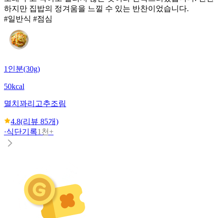
하지만 집밥의 정겨움을 느낄 수 있는 반찬이었습니다.
#일반식 #점심
1인분(30g)
50kcal
멸치꽈리고추조림
4.8
(리뷰
85
개)
·
식단기록
1천+