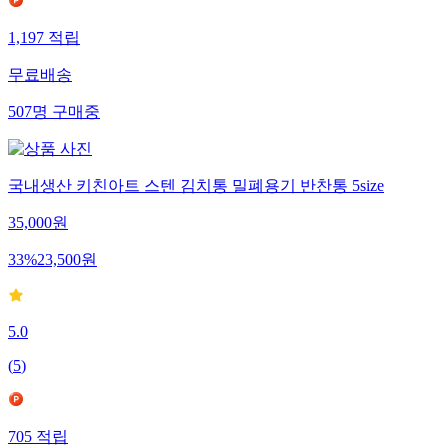
1,197
적립
무료배송
507
명
구매중
국내생산 키친아트 스텐 김치통 밀폐용기 반찬통 5size
35,000
원
33
%
23,500
원
5.0
(
5
)
705
적립