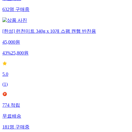
632
명
구매중
[한성] 런천미트 340g x 10개 스팸 캔햄 반찬용
45,000
원
43
%
25,800
원
5.0
(
1
)
774
적립
무료배송
181
명
구매중