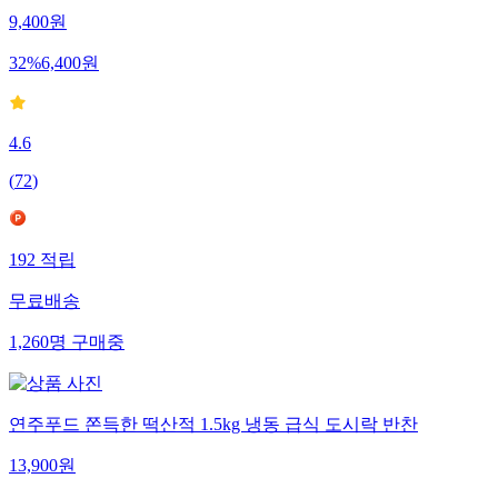
9,400
원
32
%
6,400
원
4.6
(
72
)
192
적립
무료배송
1,260
명
구매중
연주푸드 쫀득한 떡산적 1.5kg 냉동 급식 도시락 반찬
13,900
원