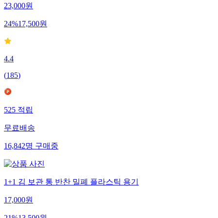
23,000
원
24
%
17,500
원
4.4
(
185
)
525
적립
무료배송
16,842
명
구매중
1+1 김 보관 통 반찬 밀폐 플라스틱 용기
17,000
원