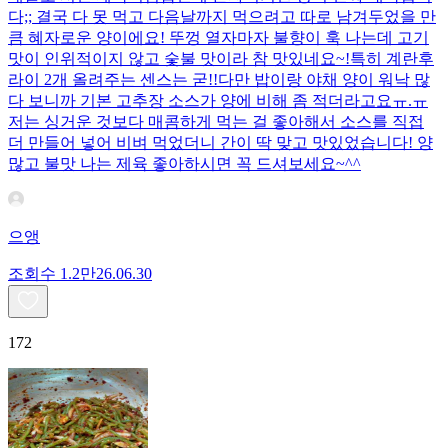
다;; 결국 다 못 먹고 다음날까지 먹으려고 따로 남겨두었을 만
큼 혜자로운 양이에요! 뚜껑 열자마자 불향이 훅 나는데 고기
맛이 인위적이지 않고 숯불 맛이라 참 맛있네요~!특히 계란후
라이 2개 올려주는 센스는 굳!! ​다만 밥이랑 야채 양이 워낙 많
다 보니까 기본 고추장 소스가 양에 비해 좀 적더라고요ㅠ.ㅠ
저는 싱거운 것보다 매콤하게 먹는 걸 좋아해서 소스를 직접
더 만들어 넣어 비벼 먹었더니 간이 딱 맞고 맛있었습니다! 양
많고 불맛 나는 제육 좋아하시면 꼭 드셔보세요~^^
으앵
조회수
1.2만
26.06.30
172