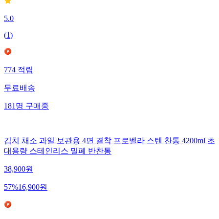
5.0
(
1
)
774
적립
무료배송
181
명
구매중
김치 채소 과일 보관용 4면 결착 프로벨라 스텐 찬통 4200ml 초
대용량 스테인리스 밀폐 반찬통
38,900
원
57
%
16,900
원