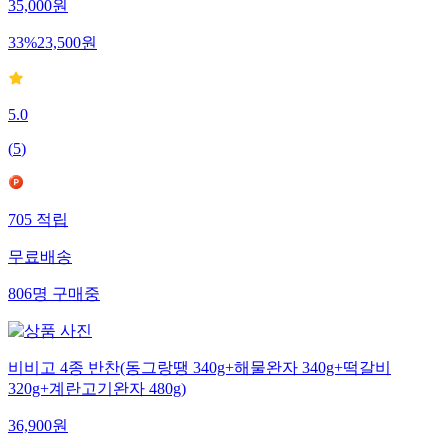
35,000
원
33
%
23,500
원
5.0
(
5
)
705
적립
무료배송
806
명
구매중
비비고 4종 반찬(동그랑땡 340g+해물완자 340g+떡갈비
320g+계란고기완자 480g)
36,900
원