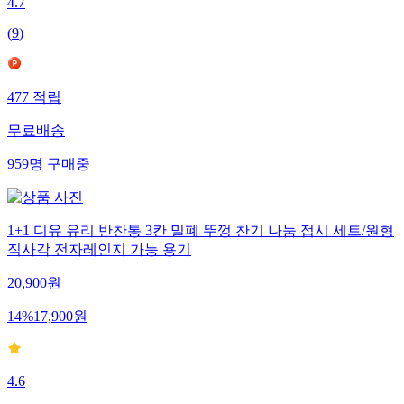
4.7
(
9
)
477
적립
무료배송
959
명
구매중
1+1 디유 유리 반찬통 3칸 밀폐 뚜껑 찬기 나눔 접시 세트/원형
직사각 전자레인지 가능 용기
20,900
원
14
%
17,900
원
4.6