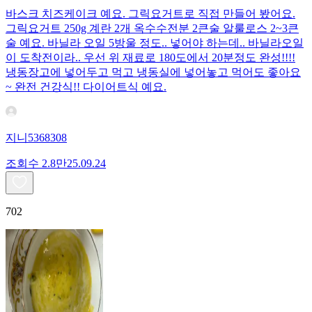
바스크 치즈케이크 예요. 그릭요거트로 직접 만들어 봤어요.
그릭요거트 250g 계란 2개 옥수수전분 2큰술 알룰로스 2~3큰
술 예요. 바닐라 오일 5방울 정도.. 넣어야 하는데.. 바닐라오일
이 도착전이라.. 우선 위 재료로 180도에서 20분정도 완성!!!!
냉동장고에 넣어두고 먹고 냉동실에 넣어놓고 먹어도 좋아요
~ 완전 건강식!! 다이어트식 예요.
지니5368308
조회수
2.8만
25.09.24
702