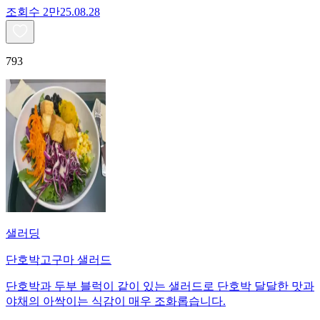
조회수
2만
25.08.28
793
샐러딩
단호박고구마 샐러드
단호박과 두부 블럭이 같이 있는 샐러드로 단호박 달달한 맛과
야채의 아싹이는 식감이 매우 조화롭습니다.