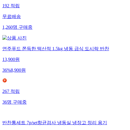
192
적립
무료배송
1,260
명
구매중
연주푸드 쫀득한 떡산적 1.5kg 냉동 급식 도시락 반찬
13,900
원
36
%
8,900
원
267
적립
36
명
구매중
반찬통세트 7p/set항균검사 냉동실 냉장고 정리 용기