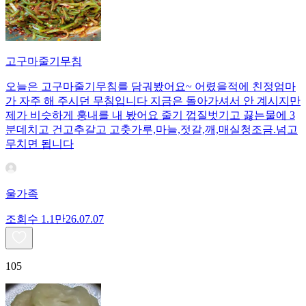
고구마줄기무침
오늘은 고구마줄기무침를 담궈봤어요~ 어렸을적에 친정엄마
가 자주 해 주시던 무침입니다 지금은 돌아가셔서 안 계시지만
제가 비슷하게 훙내를 내 봤어요 줄기 껍질벗기고 끓는물에 3
분데치고 건고추갈고 고춧가루,마늘,젓갈,깨,매실청조금.넘고
무치면 됩니다
울가족
조회수
1.1만
26.07.07
105