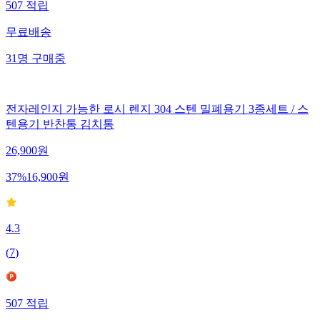
507
적립
무료배송
31
명
구매중
전자레인지 가능한 로시 렌지 304 스텐 밀폐용기 3종세트 / 스
텐용기 반찬통 김치통
26,900
원
37
%
16,900
원
4.3
(
7
)
507
적립