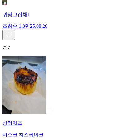
귀염그잡채1
조회수
1.3만
25.08.28
727
상하치즈
바스크 치즈케이크