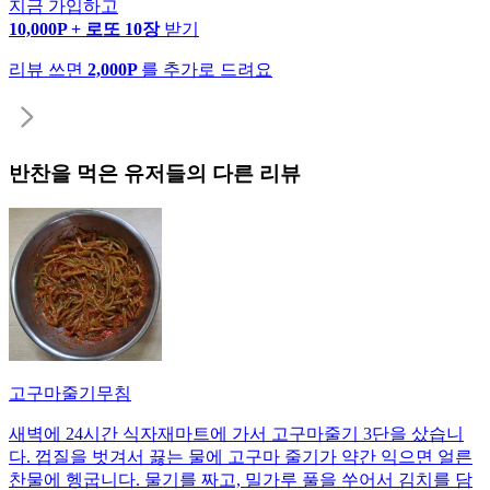
지금 가입하고
10,000P + 로또 10장
받기
리뷰 쓰면
2,000P
를 추가로 드려요
반찬
을 먹은 유저들의 다른 리뷰
고구마줄기무침
새벽에 24시간 식자재마트에 가서 고구마줄기 3단을 샀습니
다. 껍질을 벗겨서 끓는 물에 고구마 줄기가 약간 익으면 얼른
찬물에 헹굽니다. 물기를 짜고, 밀가루 풀을 쑤어서 김치를 담