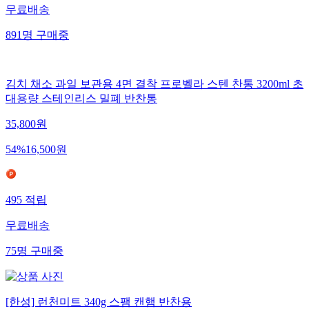
무료배송
891
명
구매중
김치 채소 과일 보관용 4면 결착 프로벨라 스텐 찬통 3200ml 초
대용량 스테인리스 밀폐 반찬통
35,800
원
54
%
16,500
원
495
적립
무료배송
75
명
구매중
[한성] 런천미트 340g 스팸 캔햄 반찬용