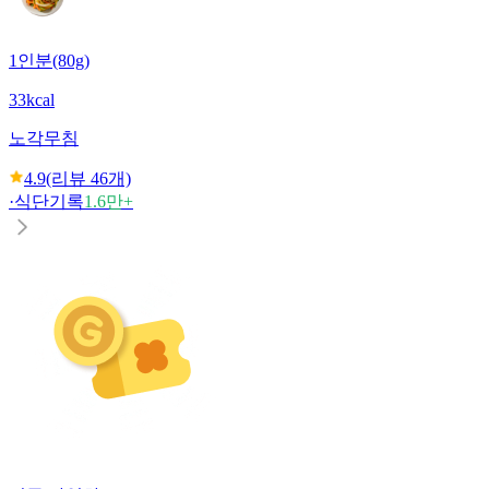
1인분(80g)
33kcal
노각무침
4.9
(리뷰
46
개)
·
식단기록
1.6만+