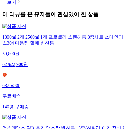
더보기
이 리뷰를 본 유저들이 관심있어 한 상품
1800ml 2개 2500ml 1개 프로벨라 스텐찬통 3종세트 스테인리
스304 대용량 밀폐 반찬통
59,800
원
62
%
22,900
원
687
적립
무료배송
140
명
구매중
맥스앤맥스 밀폐용기 맥스락 반찬통 13종(친환경 아기 젖병소