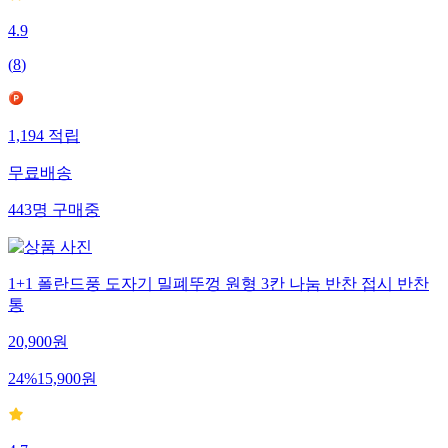
4.9
(
8
)
1,194
적립
무료배송
443
명
구매중
1+1 폴란드풍 도자기 밀폐뚜껑 원형 3칸 나눔 반찬 접시 반찬
통
20,900
원
24
%
15,900
원