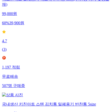
재)
99,000
원
60
%
39,900
원
4.7
(
3
)
1,197
적립
무료배송
507
명
구매중
국내생산 키친아트 스텐 김치통 밀폐용기 반찬통 5size