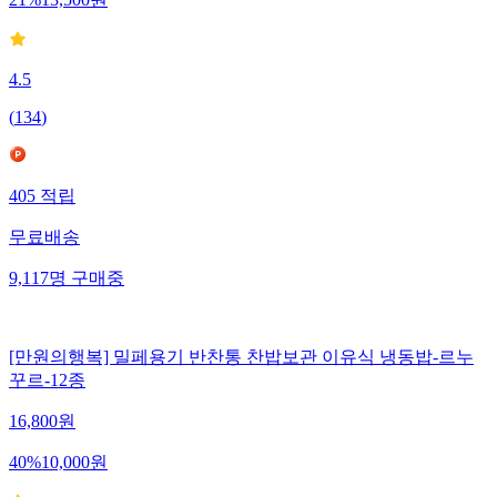
21
%
13,500
원
4.5
(
134
)
405
적립
무료배송
9,117
명
구매중
[만원의행복] 밀페용기 반찬통 찬밥보관 이유식 냉동밥-르누
꾸르-12종
16,800
원
40
%
10,000
원