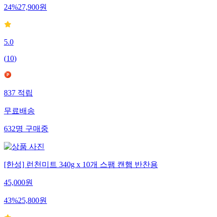
24
%
27,900
원
5.0
(
10
)
837
적립
무료배송
632
명
구매중
[한성] 런천미트 340g x 10개 스팸 캔햄 반찬용
45,000
원
43
%
25,800
원