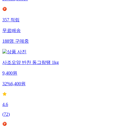
357
적립
무료배송
188
명
구매중
사조오양 반찬 동그랑땡 1kg
9,400
원
32
%
6,400
원
4.6
(
72
)