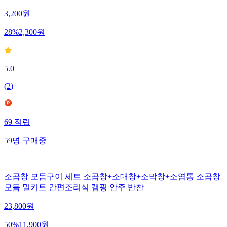
3,200
원
28
%
2,300
원
5.0
(
2
)
69
적립
59
명
구매중
소곱창 모듬구이 세트 소곱창+소대창+소막창+소염통 소곱창
모듬 밀키트 간편조리식 캠핑 안주 반찬
23,800
원
50
%
11,900
원