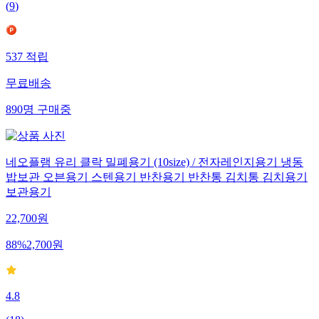
(
9
)
537
적립
무료배송
890
명
구매중
네오플램 유리 클락 밀폐용기 (10size) / 전자레인지용기 냉동
밥보관 오븐용기 스텐용기 반찬용기 반찬통 김치통 김치용기
보관용기
22,700
원
88
%
2,700
원
4.8