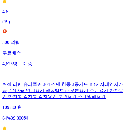
4.6
(
59
)
300
적립
무료배송
4,675
명
구매중
쉬젤 러반 슈퍼클린 304 스텐 찬통 3종세트 B (전자레인지가
능) / 전자레인지용기 냉동밥보관 오븐용기 스텐용기 반찬용
기 반찬통 김치통 김치용기 보관용기 스텐밀폐용기
109,800
원
64
%
39,800
원