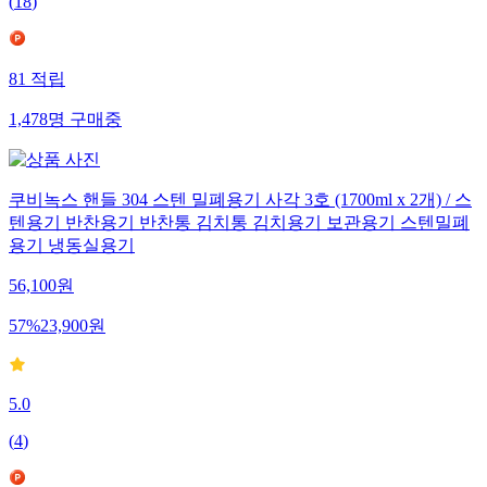
(
18
)
81
적립
1,478
명
구매중
쿠비녹스 핸들 304 스텐 밀폐용기 사각 3호 (1700ml x 2개) / 스
텐용기 반찬용기 반찬통 김치통 김치용기 보관용기 스텐밀폐
용기 냉동실용기
56,100
원
57
%
23,900
원
5.0
(
4
)